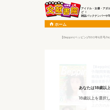
アイドル・女優・アダ
ど ！
雑誌バックナンバーや
ホーム
【Beppin(ベッピン)/1990年6
【Beppin
子/朝岡実嶺
幸/吉永千代
藤谷里香子/
あなたは18歳以
1990年6
すので多少
18歳以上を選択
せ。※この
上の方のみ