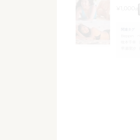
¥1,000
(税
関連タグ
Beppin
牧本千幸
早瀬理沙