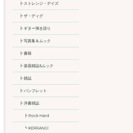
┣ ストレンジ・デイズ
┣ ザ・ディグ
┣ ギター弾き語り
┣ 写真集＆ムック
┣ 書籍
┣ 楽器雑誌&ムック
┣ 雑誌
┣ パンフレット
┣ 洋書雑誌
┣ Rock Hard
┗ KERRANG!