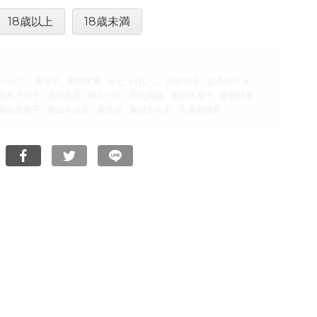
18歳以上
18歳未満
込)
ベッピン
南英子
朝岡実嶺
かとうれいこ
高部知子
姫乃樹リカ
吉永千代子
吉川美香
林かづき
田代美緒
長田江身子
越智静香
藤谷里香子
青山ちはる
麻生澪
藤田かおる
久保田理香