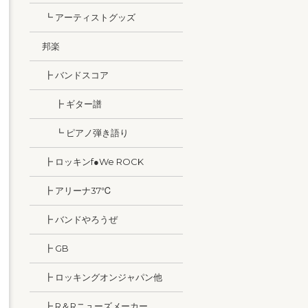
┗ アーティストグッズ
邦楽
┣ バンドスコア
┣ ギター譜
┗ ピアノ弾き語り
┣ ロッキンf●We ROCK
┣ アリーナ37℃
┣ バンドやろうぜ
┣ GB
┣ ロッキングオンジャパン他
┣ R＆Rニューズメーカー