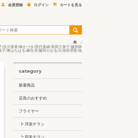
会員登録
ログイン
カートを見る
千代子/吉川美香/林かづき/田代美緒/長田江身子/越智静
香子/青山ちはる/麻生澪/藤田かおる/久保田理香/他
category
新着商品
店長のおすすめ
フライヤー
┣ 洋楽チラシ
┗ 邦楽チラシ