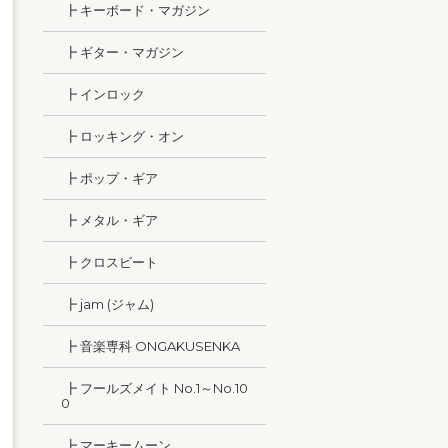
┣ キーボード・マガジン
┣ ギター・マガジン
┣ インロック
┣ ロッキング・オン
┣ ポップ・ギア
┣ メタル・ギア
┣ クロスビート
┣ jam (ジャム)
┣ 音楽専科 ONGAKUSENKA
┣ フールズメイト No.1～No.10
0
┣ マーキームーン