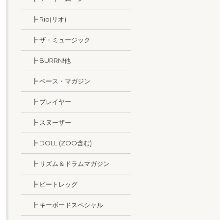
┣ Rio(リオ)
┣ ザ・ミュージック
┣ BURRN!他
┣ ベース・マガジン
┣ プレイヤー
┣ スヌーザー
┣ DOLL (ZOO含む)
┣ リズム＆ドラムマガジン
┣ ビートレッグ
┣ キーボードスペシャル