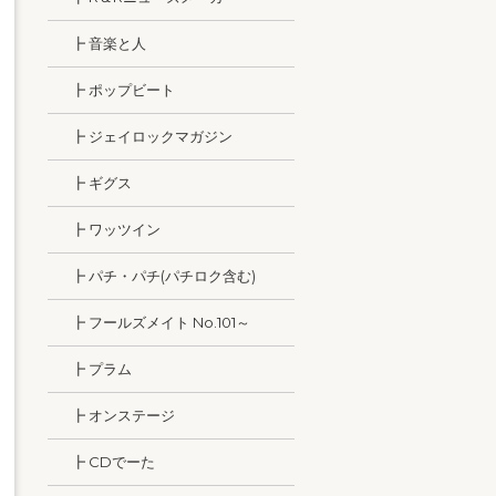
┣ 音楽と人
┣ ポップビート
┣ ジェイロックマガジン
┣ ギグス
┣ ワッツイン
┣ パチ・パチ(パチロク含む)
┣ フールズメイト No.101～
┣ プラム
┣ オンステージ
┣ CDでーた