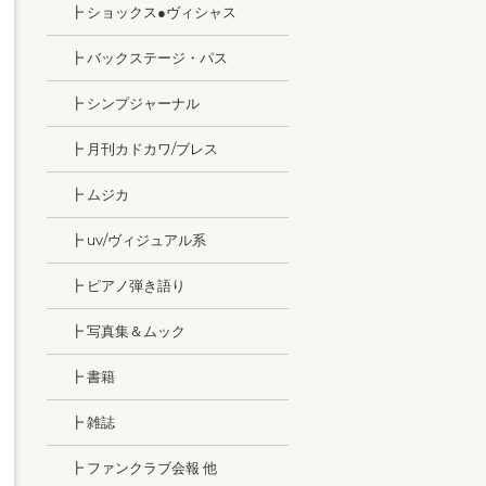
┣ ショックス●ヴィシャス
┣ バックステージ・パス
┣ シンプジャーナル
┣ 月刊カドカワ/ブレス
┣ ムジカ
┣ uv/ヴィジュアル系
┣ ピアノ弾き語り
┣ 写真集＆ムック
┣ 書籍
┣ 雑誌
┣ ファンクラブ会報 他