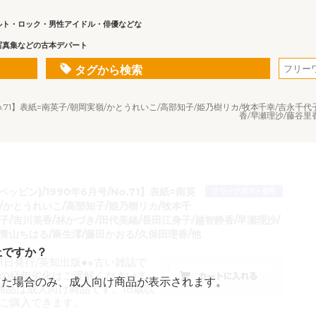
ルト・ロック・男性アイドル・俳優などな
写真集などの古本デパート
タグから検索
月号/No.71】表紙=南英子/朝岡実嶺/かとうれいこ/高部知子/姫乃樹リカ/牧本千幸/吉永
香/早瀬理沙/藤谷里
(ベッピン)/1990年6月号/No.71】表紙=南英
クリックポスト他可
/かとうれいこ/高部知子/姫乃樹リカ/牧本千
子/吉川美香/林かづき/田代美緒/長田江身子/越智静香/早瀬理沙/
青山ちはる/麻生澪/藤田かおる/久保田理香/他
上ですか？
月1日発行/英知出版●※古い雑誌で
の経年劣化はご理解くださいま
した場合のみ、成人向け商品が表示されます。
商品は成人向け商品です。18歳以
ご購入できます。