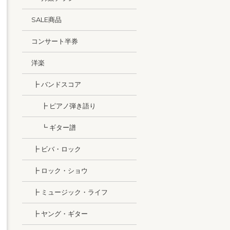
SALE商品
コンサート半券
洋楽
┣ バンドスコア
┣ ピアノ弾き語り
┗ ギター譜
┣ ビバ・ロック
┣ ロック・ショウ
┣ ミュージック・ライフ
┣ ヤング・ギター