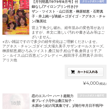
【月刊明星/1979年8月号】付
クリックポスト他可
録なし/アイロンプリン付き(サ
ザン・ツイスト・山口百恵・榊原郁恵・石野真
子・井上純一)/表紙＝ゴダイゴ・アグネス・チャ
ン/集英社
背上下角少し破れ、経年並みの変色等があり
ますが、本文に激しい汚れや書き込み等はご
ざいません。
※古い雑誌ですので多少の経年劣化はご理解くださいませ。
アグネス・チャン,ゴダイゴ,大場久美子,サザンオールスターズ,
榊原郁恵,郷ひろみ,ツイスト,桑江知子,松山千春,倉田まり子,ア
ン・ルイス,山口百恵,ピンクレディー,,桜田淳子,石野真子,BIBI,
アリス他
¥4,000
(税込)
恋のエスパー ハート超能力
クリックポスト他不可
者ブレイク/(中は桑江知子・
水原ゆう紀の写真集です。)/発行年月日不明/中