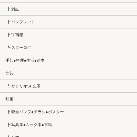
┣ 雑誌
┣ パンフレット
┣ 宇宙船
┗ スターログ
手芸●料理●生活●絵本
文芸
┗ サンリオSF文庫
映画
┣ 映画パンフ●チラシ●ポスター
┣ 写真集●ムック本●書籍