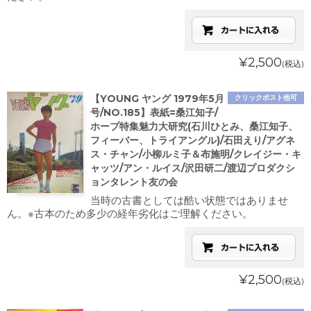
¥2,500
(税込)
【YOUNG ヤング 1979年5月
クリックポスト他可
号/NO.185】表紙=桑江知子/
ホープ特集魅力大研究(石川ひとみ、桑江知子、
フィーバー、トライアングル)/石田えり/アグネ
ス・チャン/小柳ルミ子＆布施明/クレイジー・キ
ャッツ/アン・ルイス/沢田研二/渡辺プロダクシ
ョンタレント友の会
当時の古書としては酷い状態ではありませ
ん。※古本のため多少の経年劣化はご理解ください。
¥2,500
(税込)