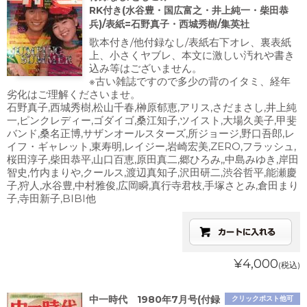
RK付き(水谷豊・国広富之・井上純一・柴田恭
兵)/表紙=石野真子・西城秀樹/集英社
歌本付き/他付録なし/表紙右下オレ、裏表紙
上、小さくヤブレ、本文に激しい汚れや書き
込み等はございません。
※古い雑誌ですので多少の背のイタミ、経年
劣化はご理解くださいませ。
石野真子,西城秀樹,松山千春,榊原郁恵,アリス,さだまさし,井上純
一,ピンクレディー,ゴダイゴ,桑江知子,ツイスト,大場久美子,甲斐
バンド,桑名正博,サザンオールスターズ,所ジョージ,野口吾郎,レ
イフ・ギャレット,東寿明,レイジー,岩崎宏美,ZERO,フラッシュ,
桜田淳子,柴田恭平,山口百恵,原田真二,郷ひろみ,,中島みゆき,岸田
智史,竹内まりや,クールス,渡辺真知子,沢田研二,渋谷哲平,能瀬慶
子,狩人,水谷豊,中村雅俊,広岡瞬,真行寺君枝,手塚さとみ,倉田まり
子,寺田新子,BIBI他
¥4,000
(税込)
中一時代 1980年7月号(付録
クリックポスト他可