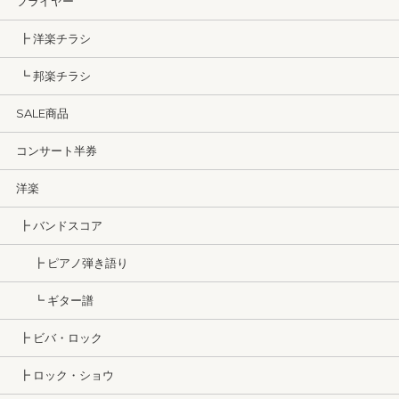
フライヤー
┣ 洋楽チラシ
┗ 邦楽チラシ
SALE商品
コンサート半券
洋楽
┣ バンドスコア
┣ ピアノ弾き語り
┗ ギター譜
┣ ビバ・ロック
┣ ロック・ショウ