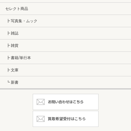
セレクト商品
┣ 写真集・ムック
┣ 雑誌
┣ 雑貨
┣ 書籍/単行本
┣ 文庫
┗ 新書