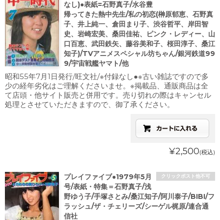
なし)●表紙=石野真子/水谷豊
帰ってきた熱中先生/私の初恋(榊原郁恵、石野真
子、井上純一、倉田まり子、渋谷哲平、岸田智
史、岩崎宏美、桑田佳祐、ピンク・レディー、山
口百恵、武田鉄矢、藤谷美和子、桜田淳子、桑江
知子)/TVアニメスペシャル坊ちゃん/銀河鉄道99
9/宇宙戦艦ヤマト/他
昭和55年7月1日発行/旺文社/※付録なし●※古い雑誌ですので多
少の経年劣化はご理解くださいませ。※掲載品、通販商品は全
て店頭・他サイト販売と併用です。売り切れの際はキャンセル
処理とさせていただきますので、御了承ください。
¥2,500
(税込)
プレイファイブ●1979年5月
クリックポスト他不可
号/表紙・特集＝石野真子/浅
野ゆう子/手塚さとみ/桑江知子/阿川泰子/BIBI/フ
ラッシュ/ザ・チェリーズ/シーゲル梶原/連合通
信社