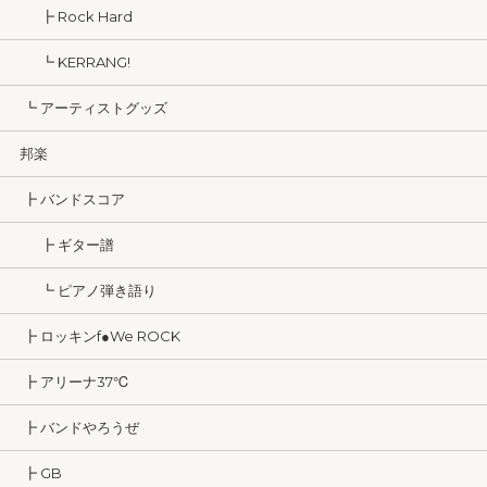
┣ Rock Hard
┗ KERRANG!
┗ アーティストグッズ
邦楽
┣ バンドスコア
┣ ギター譜
┗ ピアノ弾き語り
┣ ロッキンf●We ROCK
┣ アリーナ37℃
┣ バンドやろうぜ
┣ GB