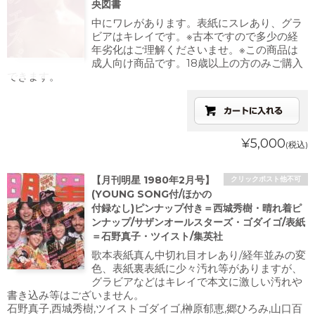
央図書
中にワレがあります。表紙にスレあり、グラ
ビアはキレイです。※古本ですので多少の経
年劣化はご理解くださいませ。※この商品は
成人向け商品です。18歳以上の方のみご購入
できます。
¥5,000
(税込)
【月刊明星 1980年2月号】
クリックポスト他不可
(YOUNG SONG付/ほかの
付録なし)ピンナップ付き＝西城秀樹・晴れ着ピ
ンナップ/サザンオールスターズ・ゴダイゴ/表紙
＝石野真子・ツイスト/集英社
歌本表紙真ん中切れ目オレあり/経年並みの変
色、表紙裏表紙に少々汚れ等がありますが、
グラビアなどはキレイで本文に激しい汚れや
書き込み等はございません。
石野真子,西城秀樹,ツイストゴダイゴ,榊原郁恵,郷ひろみ,山口百