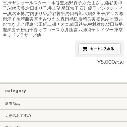
恵,サザンオールスターズ,水谷豊,石野真子,さだまさし,藤谷美和
子,岩崎宏美,倉田まり子,井上望,桑江知子,石川優子,ピンクレディ
ー,桑名正博,竹内まりや,渋谷哲平,野口吾郎,大場久美子,アリス,桜
田淳子,尾崎亜美,高田みづえ,久保田早紀,岩崎良美,松原みき,壺井
むつき,比企理恵,沢田研二,研ナオコ,武田鉄矢,中村雅俊,柴田恭平,
能瀬慶子,松山千春,オフコース,永井龍雲,八神純子,レイジー,東京
キッドブラザーズ他
¥5,000
(税込)
category
新着商品
店長のおすすめ