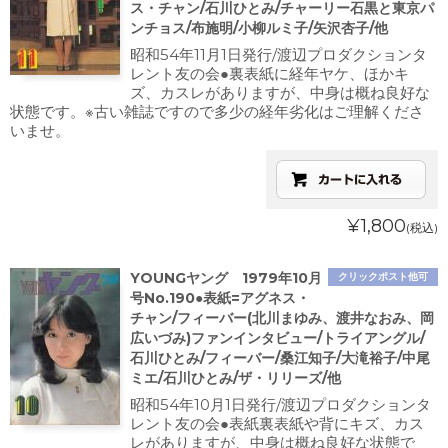
ス・チャン/石川ひとみ/チャーリー石黒と東京パ
ンチョス/布施明/小柳ルミ子/矢沢杏子/他
昭和54年11月1日発行/渡辺プロダクションタ
レント友の会●裏表紙に経年ヤケ、ほかキ
ズ、カスレがありますが、中身は概ね良好な
状態です。※古い雑誌ですので多少の経年劣化はご理解くださ
いませ。
¥1,800
(税込)
YOUNGヤング 1979年10月
クリックポスト他可
号No.190●表紙=アグネス・
チャン/フィーバー(北川まゆみ、渡井なおみ、岡
広いづみ)ファンインタビュー/トライアングル/
石川ひとみ/フィーバー/桑江知子/大滝裕子/中尾
ミエ/石川ひとみ/ザ・リリーズ/他
昭和54年10月1日発行/渡辺プロダクションタ
レント友の会●表紙裏表紙や背にキズ、カス
レがありますが、中身は概ね良好な状態で