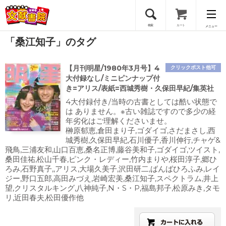
検索
カート
メニュー
「桑江知子」のタグ
会員登録
【月刊明星/1980年3月号】4
クリックポスト他可
ログイン
大付録なし/ミニピンナップ付
き=アリス/表紙=西城秀樹・久保田早紀/集英社
4大付録付き/当時の古書としては酷い状態で
は ありません。※古い雑誌ですので多少の経
年劣化はご理解くださいませ。
榊原郁恵,倉田まり子,ゴダイゴ,さだまさし,西
城秀樹,久保田早紀,石川優子,香川伸行,チャゲ&
飛鳥,三浦友和,山口百恵,桑名正博,藤谷美和子,ゴダイゴ,ツイスト,
桑田佳祐,松山千春,ピンク・レディー,竹内まりや,桜田淳子,郷ひ
ろみ,石野真子,,アリス,大場久美子,沢田研二,ばんばひろふみ,レイ
ジー,野口五郎,高田みづえ,岩崎宏美,桑江知子,スペクトラム,井上
望,クリスタルキング,八神純子,N・S・P,福島邦子,松原みき,タモ
リ,近田春夫,松田優作他