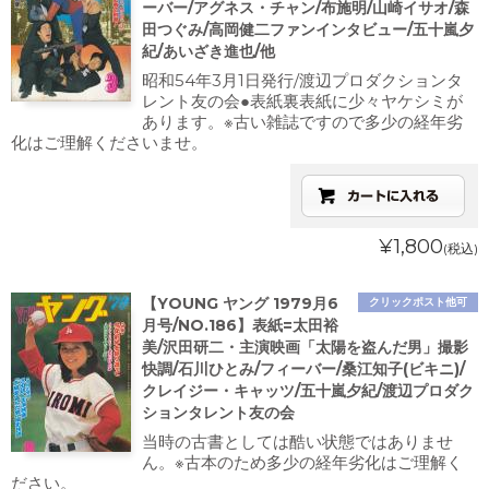
ーバー/アグネス・チャン/布施明/山崎イサオ/森
田つぐみ/高岡健二ファンインタビュー/五十嵐夕
紀/あいざき進也/他
昭和54年3月1日発行/渡辺プロダクションタ
レント友の会●表紙裏表紙に少々ヤケシミが
あります。※古い雑誌ですので多少の経年劣
化はご理解くださいませ。
¥1,800
(税込)
【YOUNG ヤング 1979月6
クリックポスト他可
月号/NO.186】表紙=太田裕
美/沢田研二・主演映画「太陽を盗んだ男」撮影
快調/石川ひとみ/フィーバー/桑江知子(ビキニ)/
クレイジー・キャッツ/五十嵐夕紀/渡辺プロダク
ションタレント友の会
当時の古書としては酷い状態ではありませ
ん。※古本のため多少の経年劣化はご理解く
ださい。