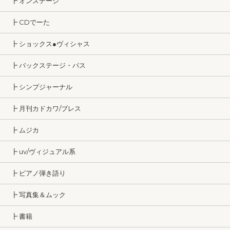
┣ オンステージ
┣ CDでーた
┣ ショックス●ヴィシャス
┣ バックステージ・パス
┣ シンプジャーナル
┣ 月刊カドカワ/ブレス
┣ ムジカ
┣ uv/ヴィジュアル系
┣ ピアノ弾き語り
┣ 写真集＆ムック
┣ 書籍