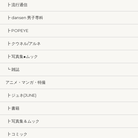
┣ 流行通信
┣ dansen 男子専科
┣ POPEYE
┣ クウネル/アルネ
┣ 写真集●ムック
┗ 雑誌
アニメ・マンガ・特撮
┣ ジュネ(JUNE)
┣ 書籍
┣ 写真集＆ムック
┣ コミック