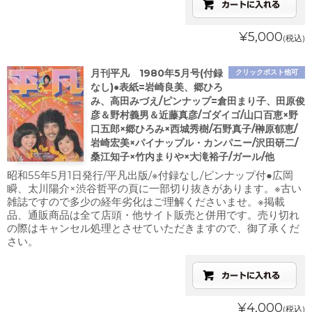
¥5,000
(税込)
月刊平凡 1980年5月号(付録
クリックポスト他可
なし)●表紙=岩崎良美、郷ひろ
み、高田みづえ/ピンナップ=倉田まり子、田原俊
彦＆野村義男＆近藤真彦/ゴダイゴ/山口百恵×野
口五郎×郷ひろみ×西城秀樹/石野真子/榊原郁恵/
岩崎宏美×パイナップル・カンパニー/沢田研二/
桑江知子×竹内まりや×大滝裕子/ガール/他
昭和55年5月1日発行/平凡出版/※付録なし/ピンナップ付●広岡
瞬、太川陽介×渋谷哲平の頁に一部切り抜きがあります。※古い
雑誌ですので多少の経年劣化はご理解くださいませ。※掲載
品、通販商品は全て店頭・他サイト販売と併用です。売り切れ
の際はキャンセル処理とさせていただきますので、御了承くだ
さい。
¥4,000
(税込)