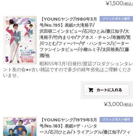
¥1,500
(税込)
【YOUNGヤング/1980年3月
クリックポスト他可
号/No.195】表紙=大滝裕子/
沢田研二インタビュー/石川ひとみ/桑江知子/大
滝裕子/竹内まりや/アグネス・チャン/布施明/荒
川つとむ/フィーバー/ザ・ハンタース/ピーター
ファンインタビュー/小柳ルミ子/太田裕美/江藤
潤/他
昭和55年3月1日発行/渡辺プロダクションタレ
ント友の会●※古い雑誌ですので多少の経年劣化はご理解くださ
いませ。
¥3,000
(税込)
【YOUNGヤング/1979年3月
クリックポスト他可
号/No.183】表紙=ザ・ハンタ
ース/石川ひとみ/トライアングル/桑江知子/フィ