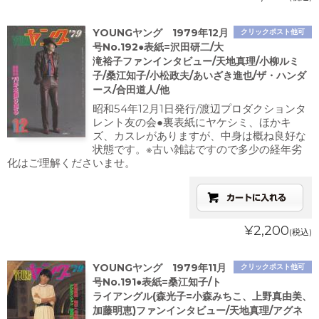
YOUNGヤング 1979年12月
クリックポスト他可
号No.192●表紙=沢田研二/大
滝裕子ファンインタビュー/天地真理/小柳ルミ
子/桑江知子/小松政夫/あいざき進也/ザ・ハンダ
ース/合田道人/他
昭和54年12月1日発行/渡辺プロダクションタ
レント友の会●裏表紙にヤケシミ、ほかキ
ズ、カスレがありますが、中身は概ね良好な
状態です。※古い雑誌ですので多少の経年劣
化はご理解くださいませ。
¥2,200
(税込)
YOUNGヤング 1979年11月
クリックポスト他可
号No.191●表紙=桑江知子/ト
ライアングル(森光子=小森みちこ、上野真由美、
加藤明恵)ファンインタビュー/天地真理/アグネ