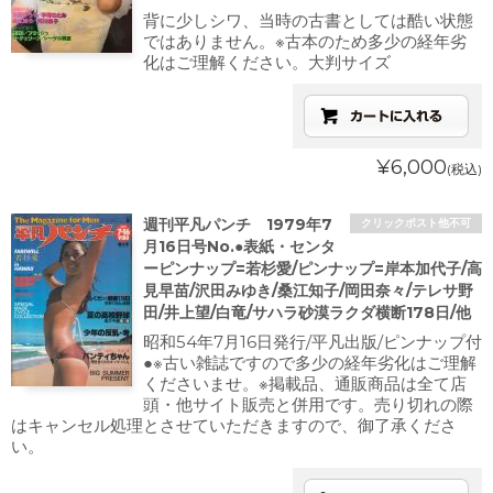
背に少しシワ、当時の古書としては酷い状態
ではありません。※古本のため多少の経年劣
化はご理解ください。大判サイズ
¥6,000
(税込)
週刊平凡パンチ 1979年7
クリックポスト他不可
月16日号No.●表紙・センタ
ーピンナップ=若杉愛/ピンナップ=岸本加代子/高
見早苗/沢田みゆき/桑江知子/岡田奈々/テレサ野
田/井上望/白竜/サハラ砂漠ラクダ横断178日/他
昭和54年7月16日発行/平凡出版/ピンナップ付
●※古い雑誌ですので多少の経年劣化はご理解
くださいませ。※掲載品、通販商品は全て店
頭・他サイト販売と併用です。売り切れの際
はキャンセル処理とさせていただきますので、御了承くださ
い。