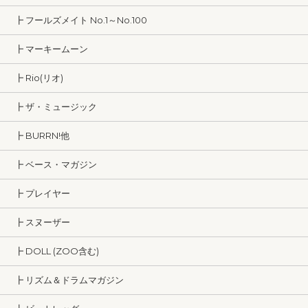
┣ フールズメイト No.1～No.100
┣ マーキームーン
┣ Rio(リオ)
┣ ザ・ミュージック
┣ BURRN!他
┣ ベース・マガジン
┣ プレイヤー
┣ スヌーザー
┣ DOLL (ZOO含む)
┣ リズム＆ドラムマガジン