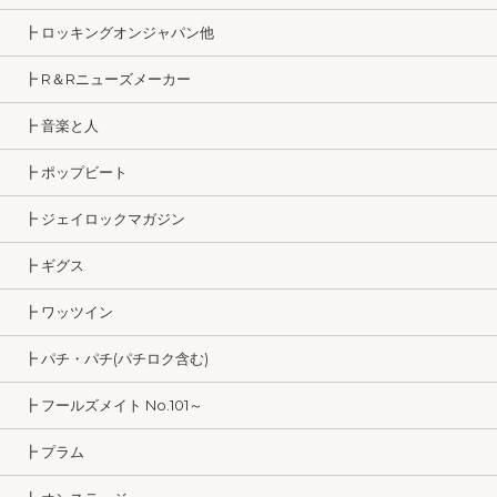
┣ ロッキングオンジャパン他
┣ R＆Rニューズメーカー
┣ 音楽と人
┣ ポップビート
┣ ジェイロックマガジン
┣ ギグス
┣ ワッツイン
┣ パチ・パチ(パチロク含む)
┣ フールズメイト No.101～
┣ プラム