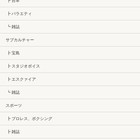
┣ 台本
┣ バラエティ
┗ 雑誌
サブカルチャー
┣ 宝島
┣ スタジオボイス
┣ エスクァイア
┗ 雑誌
スポーツ
┣ プロレス、ボクシング
┣ 雑誌