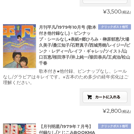
¥3,500
(税込)
月刊平凡/1979年10月号 (歌本
クリックポスト他可
付き他付録なし)・ピンナッ
プ・シールなし●表紙=郷ひろみ・榊原郁恵/大場
久美子/桑江知子/石野真子/西城秀樹/レイジー/ピ
ンク・レディー/レイフ・ギャレッ/ツイスト/山
口百恵/桜田淳子/井上純一/柴田恭兵/王貞治/松山
千春
歌本付き●他付録、ピンナップなし、シール
なし/グラビアはキレイです。※古本のため多少の経年劣化はご
理解ください。
¥2,800
(税込)
【月刊明星/1979年７月号】
クリックポスト他可
付録なし/とじこみBOOKMA