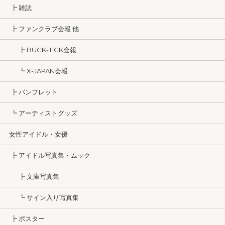
┣ 雑誌
┣ ファンクラブ会報 他
┣ BUCK-TICK会報
┗ X-JAPAN会報
┣ パンフレット
┗ アーティストグッズ
女性アイドル・女優
┣ アイドル写真集・ムック
┣ 文庫写真集
┗ サイン入り写真集
┣ ポスター