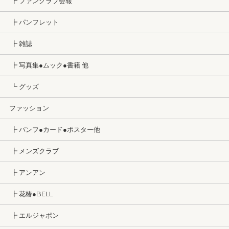
┣ ファンクラブ会報
┣ パンフレット
┣ 雑誌
┣ 写真集●ムック●書籍 他
┗ グッズ
ファッション
┣ パンフ●カード●ポスター他
┣ メンズクラブ
┣ アンアン
┣ 花椿●BELL
┣ エルジャポン