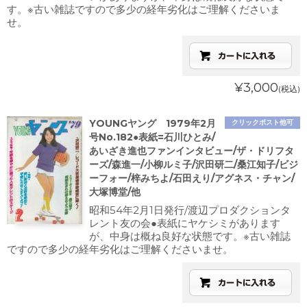
す。※古い雑誌ですので多少の経年劣化はご理解くださいま
せ。
¥3,000
(税込)
YOUNGヤング 1979年2月
クリックポスト他可
号No.182●表紙=石川ひとみ/
あいざき進也ファンインタビュー/ザ・ドリフタ
ーズ/森進一/小柳ルミ子/沢田研二/桑江知子/ビジ
ーフォー/梓みちよ/石田えり/アグネス・チャン/
大塚博堂/他
昭和54年2月1日発行/渡辺プロダクションタ
レント友の会●表紙にヤケシミがあります
が、中身は概ね良好な状態です。※古い雑誌
ですので多少の経年劣化はご理解くださいませ。