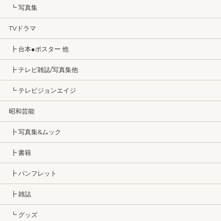
┗ 写真集
TVドラマ
┣ 台本●ポスター 他
┣ テレビ雑誌/写真集他
┗ テレビジョンエイジ
昭和芸能
┣ 写真集&ムック
┣ 書籍
┣ パンフレット
┣ 雑誌
┗ グッズ