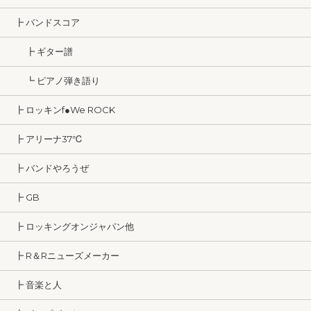
┣ バンドスコア
┣ ギター譜
┗ ピアノ弾き語り
┣ ロッキンf●We ROCK
┣ アリーナ37℃
┣ バンドやろうぜ
┣ GB
┣ ロッキングオンジャパン他
┣ R＆Rニューズメーカー
┣ 音楽と人