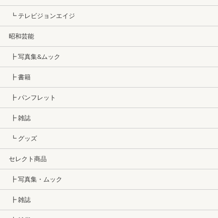
┗ テレビジョンエイジ
昭和芸能
┣ 写真集&ムック
┣ 書籍
┣ パンフレット
┣ 雑誌
┗ グッズ
セレクト商品
┣ 写真集・ムック
┣ 雑誌