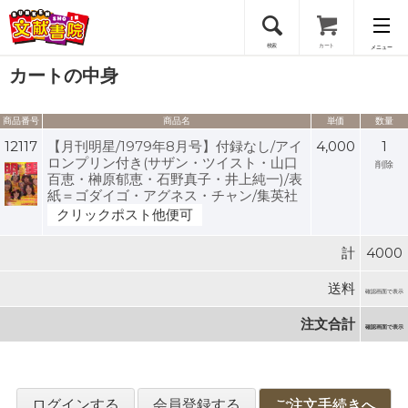
検索
カート
メニュー
カートの中身
会員登録
商品番号
商品名
単価
数量
ログイン
12117
【月刊明星/1979年8月号】付録なし/アイ
4,000
1
ロンプリン付き(サザン・ツイスト・山口
削除
百恵・榊原郁恵・石野真子・井上純一)/表
紙＝ゴダイゴ・アグネス・チャン/集英社
クリックポスト他便可
計
4000
送料
確認画面で表示
注文合計
確認画面で表示
ログインする
会員登録する
ご注文手続きへ