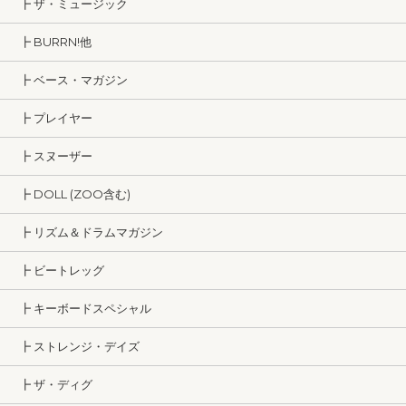
┣ ザ・ミュージック
┣ BURRN!他
┣ ベース・マガジン
┣ プレイヤー
┣ スヌーザー
┣ DOLL (ZOO含む)
┣ リズム＆ドラムマガジン
┣ ビートレッグ
┣ キーボードスペシャル
┣ ストレンジ・デイズ
┣ ザ・ディグ