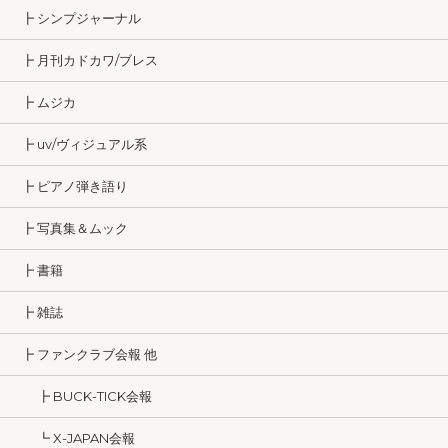
┣ シンプジャーナル
┣ 月刊カドカワ/ブレス
┣ ムジカ
┣ uv/ヴィジュアル系
┣ ピアノ弾き語り
┣ 写真集＆ムック
┣ 書籍
┣ 雑誌
┣ ファンクラブ会報 他
┣ BUCK-TICK会報
┗ X-JAPAN会報