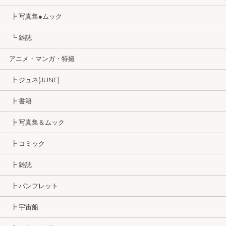
┣ 写真集●ムック
┗ 雑誌
アニメ・マンガ・特撮
┣ ジュネ(JUNE)
┣ 書籍
┣ 写真集＆ムック
┣ コミック
┣ 雑誌
┣ パンフレット
┣ 宇宙船