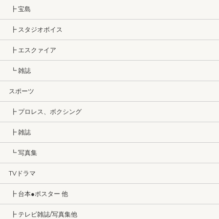
┣ 宝島
┣ スタジオボイス
┣ エスクァイア
┗ 雑誌
スポーツ
┣ プロレス、ボクシング
┣ 雑誌
┗ 写真集
TVドラマ
┣ 台本●ポスター 他
┣ テレビ雑誌/写真集他