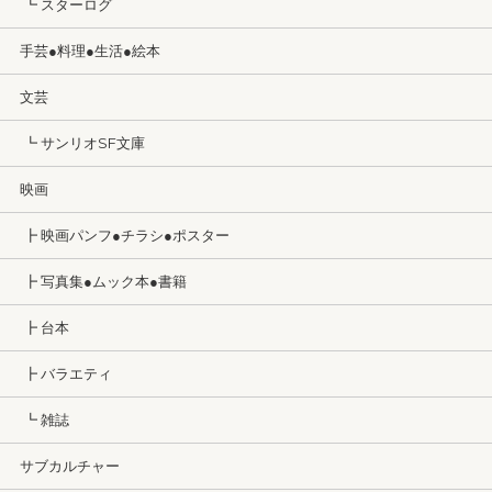
┗ スターログ
手芸●料理●生活●絵本
文芸
┗ サンリオSF文庫
映画
┣ 映画パンフ●チラシ●ポスター
┣ 写真集●ムック本●書籍
┣ 台本
┣ バラエティ
┗ 雑誌
サブカルチャー