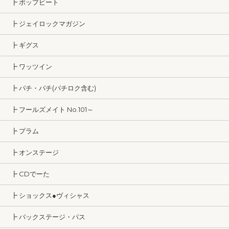
┣ ポップビート
┣ ジェイロックマガジン
┣ ギグス
┣ ワッツイン
┣ パチ・パチ(パチロク含む)
┣ フールズメイト No.101～
┣ プラム
┣ オンステージ
┣ CDでーた
┣ ショックス●ヴィシャス
┣ バックステージ・パス