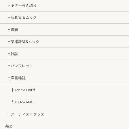
┣ ギター弾き語り
┣ 写真集＆ムック
┣ 書籍
┣ 楽器雑誌&ムック
┣ 雑誌
┣ パンフレット
┣ 洋書雑誌
┣ Rock Hard
┗ KERRANG!
┗ アーティストグッズ
邦楽