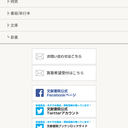
┣ 雑貨
┣ 書籍/単行本
┣ 文庫
┗ 新書