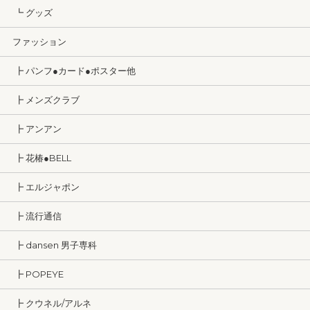
┗ グッズ
ファッション
┣ パンフ●カード●ポスター他
┣ メンズクラブ
┣ アンアン
┣ 花椿●BELL
┣ エルジャポン
┣ 流行通信
┣ dansen 男子専科
┣ POPEYE
┣ クウネル/アルネ