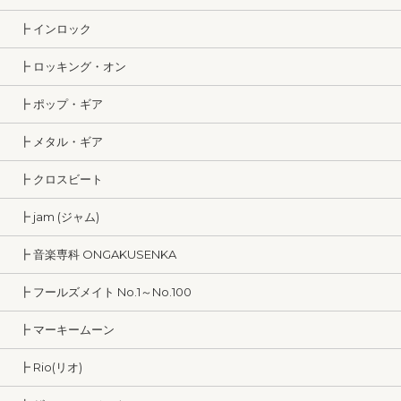
┣ インロック
┣ ロッキング・オン
┣ ポップ・ギア
┣ メタル・ギア
┣ クロスビート
┣ jam (ジャム)
┣ 音楽専科 ONGAKUSENKA
┣ フールズメイト No.1～No.100
┣ マーキームーン
┣ Rio(リオ)