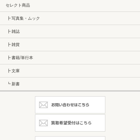
セレクト商品
┣ 写真集・ムック
┣ 雑誌
┣ 雑貨
┣ 書籍/単行本
┣ 文庫
┗ 新書