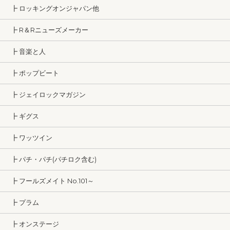
┣ ロッキングオンジャパン他
┣ R＆Rニューズメーカー
┣ 音楽と人
┣ ポップビート
┣ ジェイロックマガジン
┣ ギグス
┣ ワッツイン
┣ パチ・パチ(パチロク含む)
┣ フールズメイト No.101～
┣ プラム
┣ オンステージ