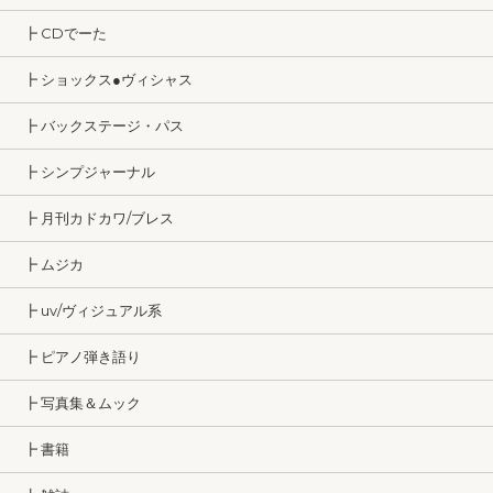
┣ CDでーた
┣ ショックス●ヴィシャス
┣ バックステージ・パス
┣ シンプジャーナル
┣ 月刊カドカワ/ブレス
┣ ムジカ
┣ uv/ヴィジュアル系
┣ ピアノ弾き語り
┣ 写真集＆ムック
┣ 書籍