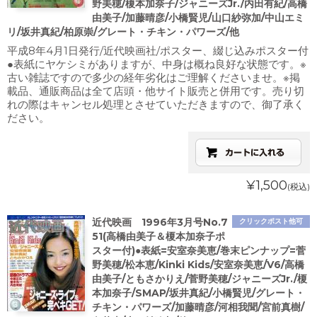
野美穂/榎本加奈子/ジャニーズJr./内田有紀/高橋
由美子/加藤晴彦/小橋賢児/山口紗弥加/中山エミ
リ/坂井真紀/柏原崇/グレート・チキン・パワーズ/他
平成8年4月1日発行/近代映画社/ポスター、綴じ込みポスター付
●表紙にヤケシミがありますが、中身は概ね良好な状態です。※
古い雑誌ですので多少の経年劣化はご理解くださいませ。※掲
載品、通販商品は全て店頭・他サイト販売と併用です。売り切
れの際はキャンセル処理とさせていただきますので、御了承く
ださい。
¥1,500
(税込)
近代映画 1996年3月号No.7
クリックポスト他可
51(高橋由美子＆榎本加奈子ポ
スター付)●表紙=安室奈美恵/巻末ピンナップ=菅
野美穂/松本恵/Kinki Kids/安室奈美恵/V6/高橋
由美子/ともさかりえ/菅野美穂/ジャニーズJr./榎
本加奈子/SMAP/坂井真紀/小橋賢児/グレート・
チキン・パワーズ/加藤晴彦/河相我聞/宮前真樹/