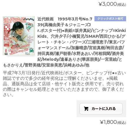
¥3,000
(税込)
近代映画 1995年3月号No.7
クリックポスト他可
39(高橋由美子＆ジャニーズJ
r.ポスター付)●表紙=坂井真紀/ピンナップ=Kinki
Kids、穴井夕子/小橋賢児/SMAP/西田ひかる/グ
レート・チキン・パワーズ/三浦理恵子/東京パフ
ォーマンスドール/加藤晴彦/宮前真樹/袴田吉彦/
持田真樹/瀬戸朝香/水野あおい/河相我聞/酒井美
紀/Melody/遠峯ありさ(華原朋美)/一宮里絵/と
もさかりえ/菅野美穂/安室奈美恵/浜崎あゆみ/他
平成7年3月1日発行/近代映画社/ポスター、ピンナップ付●※古い
雑誌ですので多少の経年劣化はご理解くださいませ。※掲載
品、通販商品は全て店頭・他サイト販売と併用です。売り切れ
の際はキャンセル処理とさせていただきますので、御了承くだ
さい。
¥1,800
(税込)