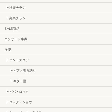
┣ 洋楽チラシ
┗ 邦楽チラシ
SALE商品
コンサート半券
洋楽
┣ バンドスコア
┣ ピアノ弾き語り
┗ ギター譜
┣ ビバ・ロック
┣ ロック・ショウ