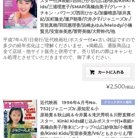
スター付)●表紙=西田ひかる/山口紗弥加/KinKi K
ids/三浦理恵子/SMAP/高橋由美子/グレート・
チキン・パワーズ/西田ひかる/加藤晴彦/坂井真
紀/反町隆史/瀬戸朝香/穴井夕子/ジャニーズJr./
宮前真樹/羽田惠理香/浜崎あゆみ/Melody/小橋
賢児/安室奈美恵/菅野美穂/大野幹代/他
平成7年4月1日発行/近代映画社/ポスター付●※古い雑誌ですので
多少の経年劣化はご理解くださいませ。※掲載品、通販商品は
全て店頭・他サイト販売と併用です。売り切れの際はキャンセ
ル処理とさせていただきますので、御了承ください。
¥2,500
(税込)
近代映画 1996年4月号No.
クリックポスト他可
752(ジャニーズJr.原知宏＆小
原裕貴＆秋山純＆今井翼＆滝沢秀明＆川野直輝ポ
スター、Kinki Kids綴じ込みポスター付)●表紙=
高橋由美子/巻末ピンナップ=山口紗弥加/小嶺麗
奈/Kinki Kids/安室奈美恵/V6/ともさかりえ/菅