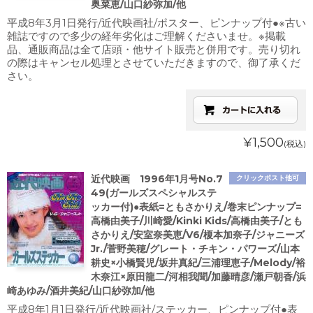
奥菜恵/山口紗弥加/他
平成8年3月1日発行/近代映画社/ポスター、ピンナップ付●※古い
雑誌ですので多少の経年劣化はご理解くださいませ。※掲載
品、通販商品は全て店頭・他サイト販売と併用です。売り切れ
の際はキャンセル処理とさせていただきますので、御了承くだ
さい。
¥1,500
(税込)
近代映画 1996年1月号No.7
クリックポスト他可
49(ガールズスペシャルステ
ッカー付)●表紙=ともさかりえ/巻末ピンナップ=
高橋由美子/川崎愛/Kinki Kids/高橋由美子/とも
さかりえ/安室奈美恵/V6/榎本加奈子/ジャニーズ
Jr./菅野美穂/グレート・チキン・パワーズ/山本
耕史×小橋賢児/坂井真紀/三浦理恵子/Melody/裕
木奈江×原田龍二/河相我聞/加藤晴彦/瀬戸朝香/浜
崎あゆみ/酒井美紀/山口紗弥加/他
平成8年1月1日発行/近代映画社/ステッカー、ピンナップ付●表