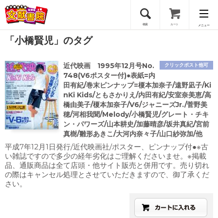
検索
カート
メニュー
「小橋賢児」のタグ
会員登録
近代映画 1995年12月号No.
クリックポスト他可
ログイン
748(V6ポスター付)●表紙=内
田有紀/巻末ピンナップ=榎本加奈子/遠野凪子/Ki
nKi Kids/ともさかりえ/内田有紀/安室奈美恵/高
橋由美子/榎本加奈子/V6/ジャニーズJr./菅野美
穂/河相我聞/Melody/小橋賢児/グレート・チキ
ン・パワーズ/山本耕史/加藤晴彦/坂井真紀/宮前
真樹/雛形あきこ/大河内奈々子/山口紗弥加/他
平成7年12月1日発行/近代映画社/ポスター、ピンナップ付●※古
い雑誌ですので多少の経年劣化はご理解くださいませ。※掲載
品、通販商品は全て店頭・他サイト販売と併用です。売り切れ
の際はキャンセル処理とさせていただきますので、御了承くだ
さい。