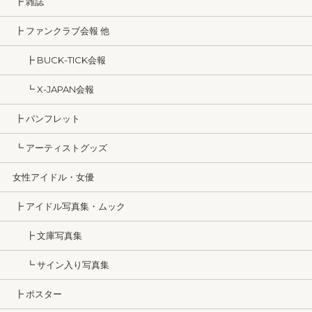
┣ 雑誌
┣ ファンクラブ会報 他
┣ BUCK-TICK会報
┗ X-JAPAN会報
┣ パンフレット
┗ アーティストグッズ
女性アイドル・女優
┣ アイドル写真集・ムック
┣ 文庫写真集
┗ サイン入り写真集
┣ ポスター