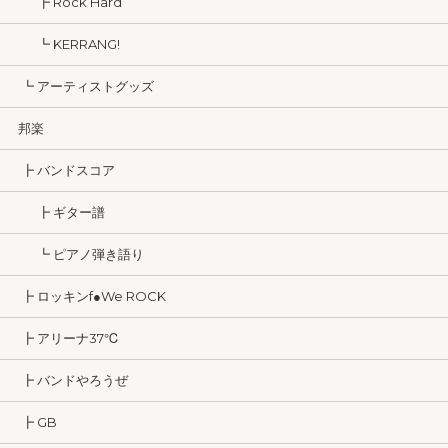
┣ Rock Hard
┗ KERRANG!
┗ アーティストグッズ
邦楽
┣ バンドスコア
┣ ギター譜
┗ ピアノ弾き語り
┣ ロッキンf●We ROCK
┣ アリーナ37℃
┣ バンドやろうぜ
┣ GB