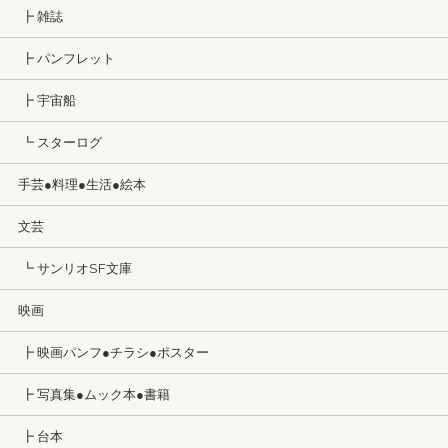
┣ 雑誌
┣ パンフレット
┣ 宇宙船
┗ スターログ
手芸●料理●生活●絵本
文芸
┗ サンリオSF文庫
映画
┣ 映画パンフ●チラシ●ポスター
┣ 写真集●ムック本●書籍
┣ 台本