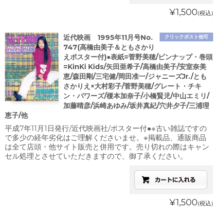
¥1,500
(税込)
近代映画 1995年11月号No.
クリックポスト他可
747(高橋由美子＆ともさかり
えポスター付)●表紙=菅野美穂/ピンナップ・巻頭
=KinKi Kids/矢田亜希子/高橋由美子/安室奈美
恵/森田剛/三宅健/岡田准一/ジャニーズJr./とも
さかりえ×大村彩子/菅野美穂/グレート・チキ
ン・パワーズ/榎本加奈子/小橋賢児/中山エミリ/
加藤晴彦/浜崎あゆみ/坂井真紀/穴井夕子/三浦理
恵子/他
平成7年11月1日発行/近代映画社/ポスター付●※古い雑誌ですの
で多少の経年劣化はご理解くださいませ。※掲載品、通販商品
は全て店頭・他サイト販売と併用です。売り切れの際はキャン
セル処理とさせていただきますので、御了承ください。
¥1,500
(税込)