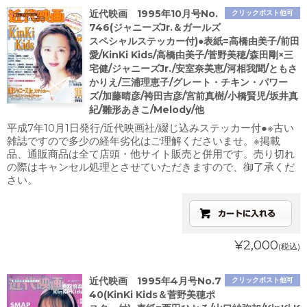
近代映画 1995年10月号No.
クリックポスト他可
746(ジャニーズJr.＆ガールズ
スペシャルステッカー付)●表紙=高橋由美子/前田
愛/KinKi Kids/高橋由美子/菅野美穂/森田剛×三
宅健/ジャニーズJr./安室奈美恵/河相我聞/ともさ
かりえ/三浦理恵子/グレート・チキン・パワー
ズ/加藤晴彦/袴田吉彦/宮前真樹/小橋賢児/坂井真
紀/雛形あきこ/Melody/他
平成7年10月1日発行/近代映画社/綴じ込みステッカー付●※古い
雑誌ですので多少の経年劣化はご理解くださいませ。※掲載
品、通販商品は全て店頭・他サイト販売と併用です。売り切れ
の際はキャンセル処理とさせていただきますので、御了承くだ
さい。
¥2,000
(税込)
近代映画 1995年4月号No.7
クリックポスト他可
40(KinKi Kids＆菅野美穂ポ