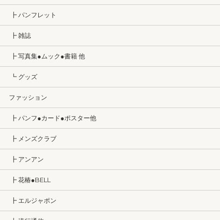
┣ パンフレット
┣ 雑誌
┣ 写真集●ムック●書籍 他
┗ グッズ
ファッション
┣ パンフ●カード●ポスター他
┣ メンズクラブ
┣ アンアン
┣ 花椿●BELL
┣ エルジャポン