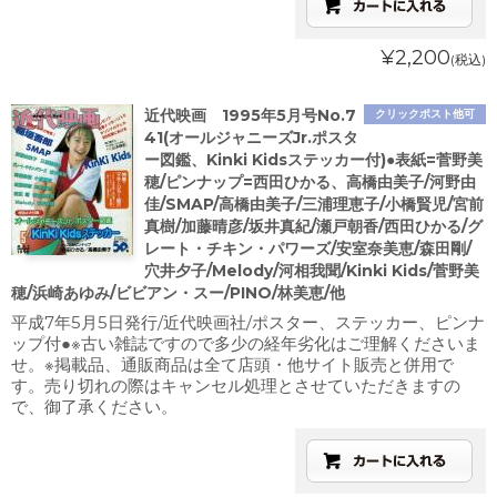
¥2,200
(税込)
近代映画 1995年5月号No.7
クリックポスト他可
41(オールジャニーズJr.ポスタ
ー図鑑、Kinki Kidsステッカー付)●表紙=菅野美
穂/ピンナップ=西田ひかる、高橋由美子/河野由
佳/SMAP/高橋由美子/三浦理恵子/小橋賢児/宮前
真樹/加藤晴彦/坂井真紀/瀬戸朝香/西田ひかる/グ
レート・チキン・パワーズ/安室奈美恵/森田剛/
穴井夕子/Melody/河相我聞/Kinki Kids/菅野美
穂/浜崎あゆみ/ビビアン・スー/PINO/林美恵/他
平成7年5月5日発行/近代映画社/ポスター、ステッカー、ピンナ
ップ付●※古い雑誌ですので多少の経年劣化はご理解くださいま
せ。※掲載品、通販商品は全て店頭・他サイト販売と併用で
す。売り切れの際はキャンセル処理とさせていただきますの
で、御了承ください。