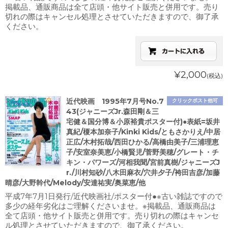
掲載品、通販商品は全て店頭・他サイト販売と併用です。売り
切れの際はキャンセル処理とさせていただきますので、御了承
ください。
¥2,000
(税込)
近代映画 1995年7月号No.7
クリックポスト他可
43(ジャニーズJr.森田剛＆三
宅健＆国分博＆小原裕貴ポスター付)●表紙=坂井
真紀/榎本加奈子/Kinki Kids/ともさかりえ/中居
正広/木村拓哉/西田ひかる/高橋由美子/三浦理恵
子/安室奈美恵/小橋賢児/菅野美穂/グレート・チ
キン・パワーズ/河相我聞/宮前真樹/ジャニーズJ
r./川村知砂/八木田麻衣/穴井夕子/袴田吉彦/加藤
晴彦/大野幹代/Melody/安達祐実/奥菜恵/他
平成7年7月1日発行/近代映画社/ポスター付●※古い雑誌ですので
多少の経年劣化はご理解くださいませ。※掲載品、通販商品は
全て店頭・他サイト販売と併用です。売り切れの際はキャンセ
ル処理とさせていただきますので、御了承ください。