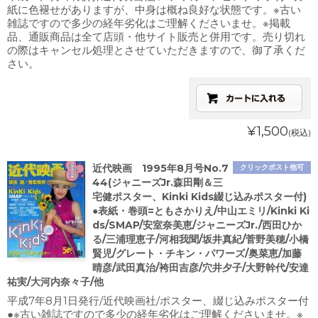
紙に色褪せがありますが、中身は概ね良好な状態です。※古い
雑誌ですので多少の経年劣化はご理解くださいませ。※掲載
品、通販商品は全て店頭・他サイト販売と併用です。売り切れ
の際はキャンセル処理とさせていただきますので、御了承くだ
さい。
¥1,500
(税込)
近代映画 1995年8月号No.7
クリックポスト他可
44(ジャニーズJr.森田剛＆三
宅健ポスター、Kinki Kids綴じ込みポスター付)
●表紙・巻頭=ともさかりえ/中山エミリ/Kinki Ki
ds/SMAP/安室奈美恵/ジャニーズJr./西田ひか
る/三浦理恵子/河相我聞/坂井真紀/菅野美穂/小橋
賢児/グレート・チキン・パワーズ/奥菜恵/加藤
晴彦/武田真治/袴田吉彦/穴井夕子/大野幹代/安達
祐実/大河内奈々子/他
平成7年8月1日発行/近代映画社/ポスター、綴じ込みポスター付
●※古い雑誌ですので多少の経年劣化はご理解くださいませ。※