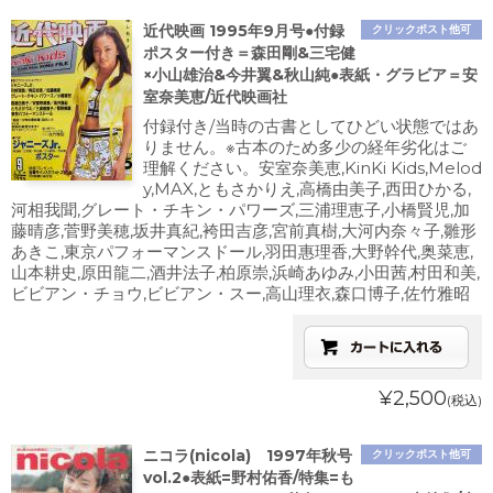
近代映画 1995年9月号●付録
クリックポスト他可
ポスター付き＝森田剛&三宅健
×小山雄治&今井翼&秋山純●表紙・グラビア＝安
室奈美恵/近代映画社
付録付き/当時の古書としてひどい状態ではあ
りません。※古本のため多少の経年劣化はご
理解ください。安室奈美恵,KinKi Kids,Melod
y,MAX,ともさかりえ,高橋由美子,西田ひかる,
河相我聞,グレート・チキン・パワーズ,三浦理恵子,小橋賢児,加
藤晴彦,菅野美穂,坂井真紀,袴田吉彦,宮前真樹,大河内奈々子,雛形
あきこ,東京パフォーマンスドール,羽田惠理香,大野幹代,奥菜恵,
山本耕史,原田龍二,酒井法子,柏原崇,浜崎あゆみ,小田茜,村田和美,
ビビアン・チョウ,ビビアン・スー,高山理衣,森口博子,佐竹雅昭
¥2,500
(税込)
ニコラ(nicola) 1997年秋号
クリックポスト他可
vol.2●表紙=野村佑香/特集=も