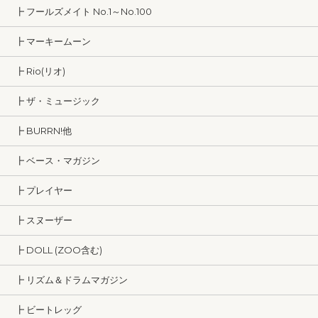
┣ フールズメイト No.1～No.100
┣ マーキームーン
┣ Rio(リオ)
┣ ザ・ミュージック
┣ BURRN!他
┣ ベース・マガジン
┣ プレイヤー
┣ スヌーザー
┣ DOLL (ZOO含む)
┣ リズム＆ドラムマガジン
┣ ビートレッグ