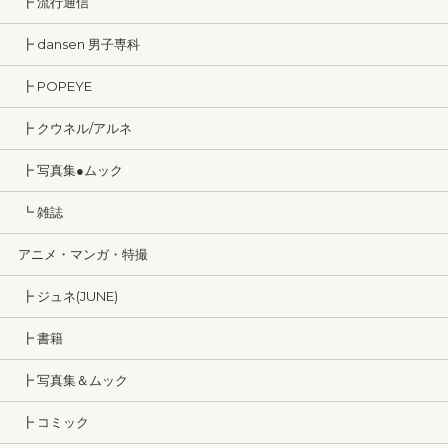
┣ 流行通信
┣ dansen 男子専科
┣ POPEYE
┣ クウネル/アルネ
┣ 写真集●ムック
┗ 雑誌
アニメ・マンガ・特撮
┣ ジュネ(JUNE)
┣ 書籍
┣ 写真集＆ムック
┣ コミック