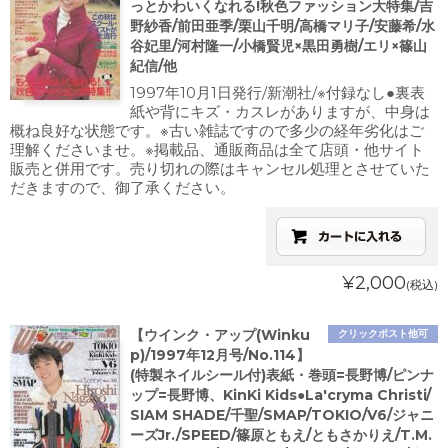
っとかわいくなれる!秋色ファッション大特集/吉
野紗香/前田亜季/栗山千明/高橋マリ子/安藤希/水
谷妃里/河村隆一/小橋賢児×黒田勇樹/エリ×篠山
紀信/他
1997年10月1日発行/新潮社/※付録なし●裏表
紙や背にキズ・カスレがありますが、中身は
概ね良好な状態です。※古い雑誌ですので多少の経年劣化はご
理解くださいませ。※掲載品、通販商品は全て店頭・他サイト
販売と併用です。売り切れの際はキャンセル処理とさせていた
だきますので、御了承ください。
¥2,000
(税込)
【ウインク・アップ(Winku
クリックポスト他可
p)/1997年12月号/No.114】
(特製ネイルシール付)表紙・巻頭=長野博/ピンナ
ップ=長野博、KinKi Kids●La'cryma Christi/
SIAM SHADE/千聖/SMAP/TOKIO/V6/ジャニ
ーズJr./SPEED/篠原ともえ/ともさかりえ/T.M.