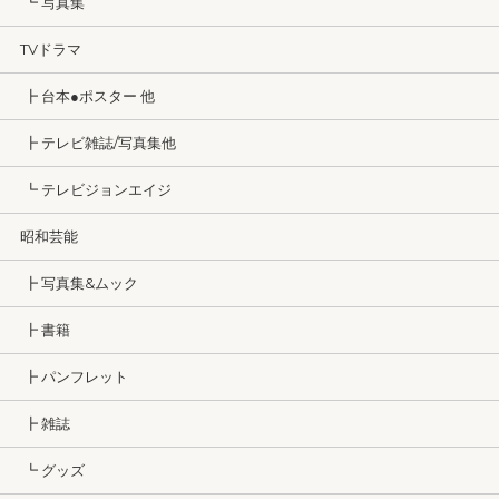
┗ 写真集
TVドラマ
┣ 台本●ポスター 他
┣ テレビ雑誌/写真集他
┗ テレビジョンエイジ
昭和芸能
┣ 写真集&ムック
┣ 書籍
┣ パンフレット
┣ 雑誌
┗ グッズ