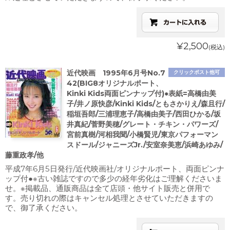
¥2,500
(税込)
近代映画 1995年6月号No.7
クリックポスト他可
42(BIG8オリジナルポート、
Kinki Kids両面ピンナップ付)●表紙=高橋由美
子/井ノ原快彦/Kinki Kids/ともさかりえ/森且行/
稲垣吾郎/三浦理恵子/高橋由美子/西田ひかる/坂
井真紀/菅野美穂/グレート・チキン・パワーズ/
宮前真樹/河相我聞/小橋賢児/東京パフォーマン
スドール/ジャニーズJr./安室奈美恵/浜崎あゆみ/
藤重政孝/他
平成7年6月5日発行/近代映画社/オリジナルポート、両面ピンナ
ップ付●※古い雑誌ですので多少の経年劣化はご理解くださいま
せ。※掲載品、通販商品は全て店頭・他サイト販売と併用で
す。売り切れの際はキャンセル処理とさせていただきますの
で、御了承ください。