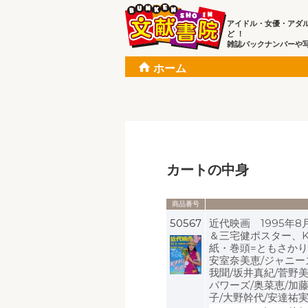
アイドル・女優・アダ
ど ！
雑誌バックナンバーや
ホーム
カートの中身
商品番号
50567
近代映画 1995年8月
＆三宅健ポスター、Kin
紙・巻頭=ともさかりえ/中
安室奈美恵/ジャニーズ
我聞/坂井真紀/菅野
パワーズ/奥菜恵/加
子/大野幹代/安達祐実