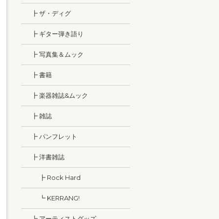
┣ ザ・ディグ
┣ ギター弾き語り
┣ 写真集＆ムック
┣ 書籍
┣ 楽器雑誌&ムック
┣ 雑誌
┣ パンフレット
┣ 洋書雑誌
┣ Rock Hard
┗ KERRANG!
┗ アーティストグッズ