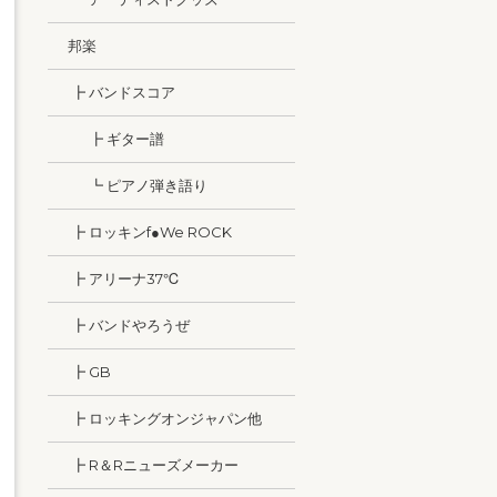
邦楽
┣ バンドスコア
┣ ギター譜
┗ ピアノ弾き語り
┣ ロッキンf●We ROCK
┣ アリーナ37℃
┣ バンドやろうぜ
┣ GB
┣ ロッキングオンジャパン他
┣ R＆Rニューズメーカー