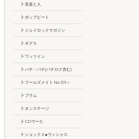
┣ 音楽と人
┣ ポップビート
┣ ジェイロックマガジン
┣ ギグス
┣ ワッツイン
┣ パチ・パチ(パチロク含む)
┣ フールズメイト No.101～
┣ プラム
┣ オンステージ
┣ CDでーた
┣ ショックス●ヴィシャス