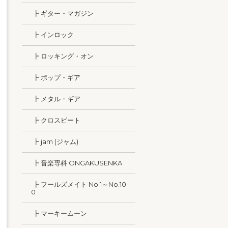
┣ ギター・マガジン
┣ インロック
┣ ロッキング・オン
┣ ポップ・ギア
┣ メタル・ギア
┣ クロスビート
┣ jam (ジャム)
┣ 音楽専科 ONGAKUSENKA
┣ フールズメイト No.1～No.10
0
┣ マーキームーン