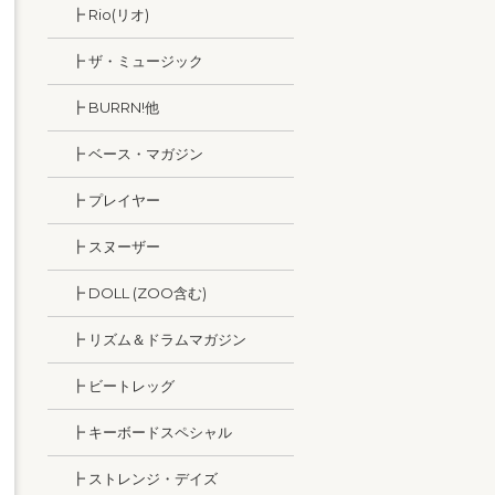
┣ Rio(リオ)
┣ ザ・ミュージック
┣ BURRN!他
┣ ベース・マガジン
┣ プレイヤー
┣ スヌーザー
┣ DOLL (ZOO含む)
┣ リズム＆ドラムマガジン
┣ ビートレッグ
┣ キーボードスペシャル
┣ ストレンジ・デイズ