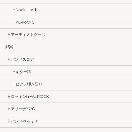
┣ Rock Hard
┗ KERRANG!
┗ アーティストグッズ
邦楽
┣ バンドスコア
┣ ギター譜
┗ ピアノ弾き語り
┣ ロッキンf●We ROCK
┣ アリーナ37℃
┣ バンドやろうぜ