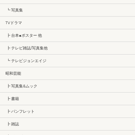
┗ 写真集
TVドラマ
┣ 台本●ポスター 他
┣ テレビ雑誌/写真集他
┗ テレビジョンエイジ
昭和芸能
┣ 写真集&ムック
┣ 書籍
┣ パンフレット
┣ 雑誌