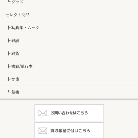
┗ グッズ
セレクト商品
┣ 写真集・ムック
┣ 雑誌
┣ 雑貨
┣ 書籍/単行本
┣ 文庫
┗ 新書