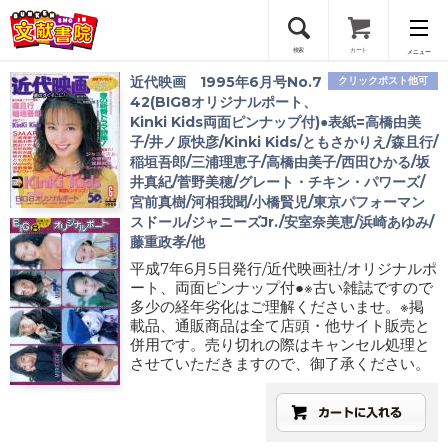
検索
カート
メニュー
近代映画 1995年6月号No.7
クリックポスト他可
会員登録
42(BIG8オリジナルポート、
Kinki Kids両面ピンナップ付)●表紙=高橋由美
子/井ノ原快彦/Kinki Kids/ともさかりえ/森且行/
ログイン
稲垣吾郎/三浦理恵子/高橋由美子/西田ひかる/坂
井真紀/菅野美穂/グレート・チキン・パワーズ/
宮前真樹/河相我聞/小橋賢児/東京パフォーマン
スドール/ジャニーズJr./安室奈美恵/浜崎あゆみ/
藤重政孝/他
平成7年6月5日発行/近代映画社/オリジナルポ
ート、両面ピンナップ付●※古い雑誌ですので
多少の経年劣化はご理解くださいませ。※掲
載品、通販商品は全て店頭・他サイト販売と
併用です。売り切れの際はキャンセル処理と
させていただきますので、御了承ください。