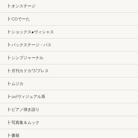
┣ オンステージ
┣ CDでーた
┣ ショックス●ヴィシャス
┣ バックステージ・パス
┣ シンプジャーナル
┣ 月刊カドカワ/ブレス
┣ ムジカ
┣ uv/ヴィジュアル系
┣ ピアノ弾き語り
┣ 写真集＆ムック
┣ 書籍