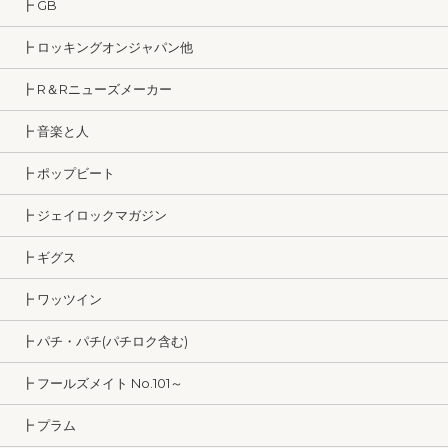
┣ GB
┣ ロッキングオンジャパン他
┣ R＆Rニューズメーカー
┣ 音楽と人
┣ ポップビート
┣ ジェイロックマガジン
┣ ギグス
┣ ワッツイン
┣ パチ・パチ(パチロク含む)
┣ フールズメイト No.101～
┣ プラム