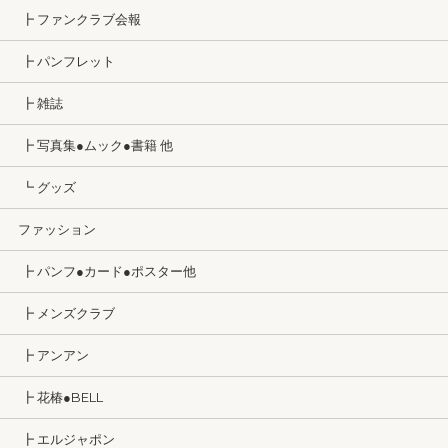
┣ ファンクラブ会報
┣ パンフレット
┣ 雑誌
┣ 写真集●ムック●書籍 他
┗ グッズ
ファッション
┣ パンフ●カード●ポスター他
┣ メンズクラブ
┣ アンアン
┣ 花椿●BELL
┣ エルジャポン