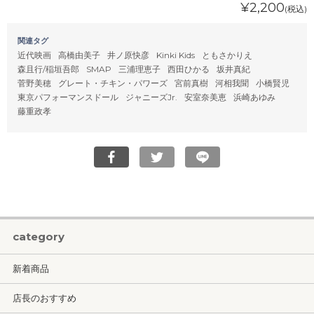
¥2,200
(税込)
関連タグ
近代映画
高橋由美子
井ノ原快彦
Kinki Kids
ともさかりえ
森且行/稲垣吾郎
SMAP
三浦理恵子
西田ひかる
坂井真紀
菅野美穂
グレート・チキン・パワーズ
宮前真樹
河相我聞
小橋賢児
東京パフォーマンスドール
ジャニーズJr.
安室奈美恵
浜崎あゆみ
藤重政孝
category
新着商品
店長のおすすめ