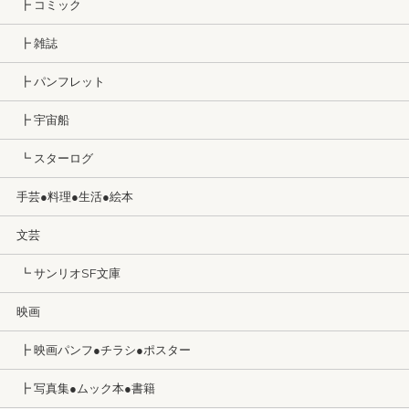
┣ コミック
┣ 雑誌
┣ パンフレット
┣ 宇宙船
┗ スターログ
手芸●料理●生活●絵本
文芸
┗ サンリオSF文庫
映画
┣ 映画パンフ●チラシ●ポスター
┣ 写真集●ムック本●書籍