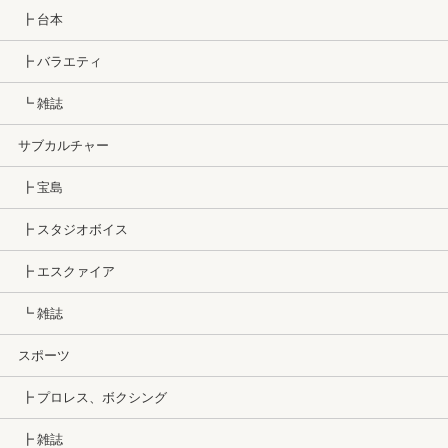
┣ 台本
┣ バラエティ
┗ 雑誌
サブカルチャー
┣ 宝島
┣ スタジオボイス
┣ エスクァイア
┗ 雑誌
スポーツ
┣ プロレス、ボクシング
┣ 雑誌