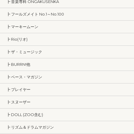
┣ 音楽専科 ONGAKUSENKA
┣ フールズメイト No.1～No.100
┣ マーキームーン
┣ Rio(リオ)
┣ ザ・ミュージック
┣ BURRN!他
┣ ベース・マガジン
┣ プレイヤー
┣ スヌーザー
┣ DOLL (ZOO含む)
┣ リズム＆ドラムマガジン