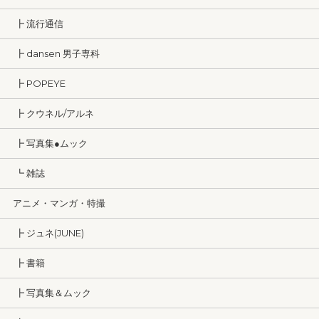
┣ 流行通信
┣ dansen 男子専科
┣ POPEYE
┣ クウネル/アルネ
┣ 写真集●ムック
┗ 雑誌
アニメ・マンガ・特撮
┣ ジュネ(JUNE)
┣ 書籍
┣ 写真集＆ムック