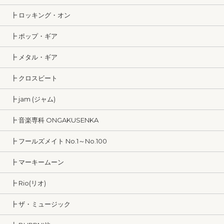
┣ ロッキング・オン
┣ ポップ・ギア
┣ メタル・ギア
┣ クロスビート
┣ jam (ジャム)
┣ 音楽専科 ONGAKUSENKA
┣ フールズメイト No.1～No.100
┣ マーキームーン
┣ Rio(リオ)
┣ ザ・ミュージック