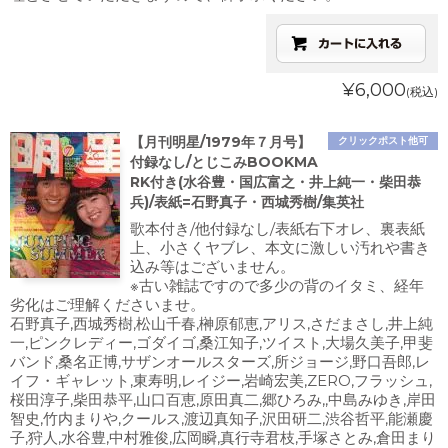
¥6,000
(税込)
【月刊明星/1979年７月号】
クリックポスト他可
付録なし/とじこみBOOKMA
RK付き(水谷豊・国広富之・井上純一・柴田恭
兵)/表紙=石野真子・西城秀樹/集英社
歌本付き/他付録なし/表紙右下オレ、裏表紙
上、小さくヤブレ、本文に激しい汚れや書き
込み等はございません。
※古い雑誌ですので多少の背のイタミ、経年
劣化はご理解くださいませ。
石野真子,西城秀樹,松山千春,榊原郁恵,アリス,さだまさし,井上純
一,ピンクレディー,ゴダイゴ,桑江知子,ツイスト,大場久美子,甲斐
バンド,桑名正博,サザンオールスターズ,所ジョージ,野口吾郎,レ
イフ・ギャレット,東寿明,レイジー,岩崎宏美,ZERO,フラッシュ,
桜田淳子,柴田恭平,山口百恵,原田真二,郷ひろみ,,中島みゆき,岸田
智史,竹内まりや,クールス,渡辺真知子,沢田研二,渋谷哲平,能瀬慶
子,狩人,水谷豊,中村雅俊,広岡瞬,真行寺君枝,手塚さとみ,倉田まり