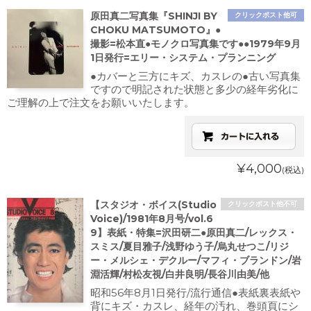
原田真二写真集『SHINJI BY
クリックポスト他可
CHOKU MATSUMOTO』●
撮影=松本直●モノクロ写真集です●●1979年9月
1日発行=エリー・システム・プランニング
●カバーと三方にキズ、カスレの●古い写真集
ですので明記された状態と多少の経年劣化に
ご理解の上で注文をお願いいたします。
¥4,000
(税込)
【スタジオ・ボイス(Studio
クリックポスト他不可
Voice)/1981年8月号/vol.6
9】表紙・特集=沢田研二●原田真二/レックス・
スミス/夏目雅子/浅野ゆう子/烏丸せつこ/リジ
ー・メルシェ・デクルー/マフィ・ブランドン/岩
淵活輝/村松友視/白井良明/長谷川由美/他
昭和56年8月1日発行/流行通信●表紙裏表紙や
背にキズ・カスレ、経年の汚れ、巻頭頁にシ