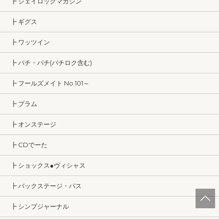
┣ ジェイロックマガジン
┣ ギグス
┣ ワッツイン
┣ パチ・パチ(パチロク含む)
┣ フールズメイト No.101～
┣ プラム
┣ オンステージ
┣ CDでーた
┣ ショックス●ヴィシャス
┣ バックステージ・パス
┣ シンプジャーナル