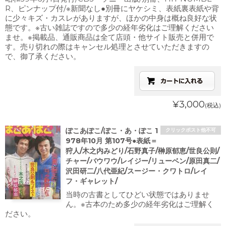
R、ピンナップ付/※新聞なし●別冊にヤケシミ、表紙裏表紙や背
に少々キズ・カスレがありますが、ほかの中身は概ね良好な状
態です。※古い雑誌ですので多少の経年劣化はご理解ください
ませ。※掲載品、通販商品は全て店頭・他サイト販売と併用で
す。売り切れの際はキャンセル処理とさせていただきますの
で、御了承ください。
¥3,000
(税込)
ぽこあぽこ/ぽこ・あ・ぽこ 1
クリックポスト他不可
978年10月 第107号●表紙＝
狩人/木之内みどり/石野真子/榊原郁恵/世良公則/
チャー/バウワウ/レイジー/リューベン/原田真二/
沢田研二/八代亜紀/スージー・クワトロ/レイ
フ・ギャレット/
当時の古書としてひどい状態ではありませ
ん。※古本のため多少の経年劣化はご理解く
ださい。