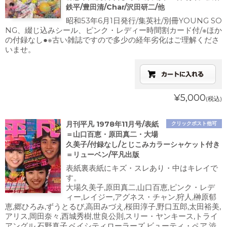
鉄平/豊田清/Char/沢田研二/他
昭和53年6月1日発行/集英社/別冊YOUNG SO
NG、綴じ込みシール、ピンク・レディー時間割カード付/※ほか
の付録なし●※古い雑誌ですので多少の経年劣化はご理解くださ
いませ。
¥5,000
(税込)
月刊平凡 1978年11月号/表紙
クリックポスト他可
＝山口百恵・原田真二・大場
久美子/付録なし/とじこみカラーシャケット付き
＝リューベン/平凡出版
表紙裏表紙にキズ・スレあり・中はキレイで
す。
大場久美子,原田真二,山口百恵,ピンク・レデ
ィー,レイジー,アグネス・チャン,狩人,榊原郁
恵,郷ひろみ,ずうとるび,高田みづえ,桜田淳子,野口五郎,太田裕美,
アリス,岡田奈々,西城秀樹,世良公則,スリー・ヤンキース,トライ
アングル,石野真子,ベイシティローラーズ,ビューティ・ペア,渋