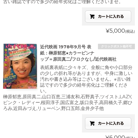
古い雑誌ですので多少の経年劣化はご理解くださいませ。
¥5,000
(税込)
近代映画 1978年9月号 表
クリックポスト他不可
紙：榊原郁恵●カラーピンナ
ップ＝原田真二/フロクなし/近代映画社
表紙裏表紙に少々キズ、全般に角や小口部分
の少しの折れ等がありますが、中身に激しい
汚れや書き込み等はございません。※古い雑
誌ですので多少の経年劣化はご理解くださ
い。
榊原郁恵,原田真二,山口百恵,三浦友和,石野真子,ツイスト,LAZY,
ピンク・レディー,桜田淳子,国広富之,坂口良子,高田橋久子,郷ひ
ろみ,近田みづえ,リューベン,野口五郎,金井夕子他
¥6,000