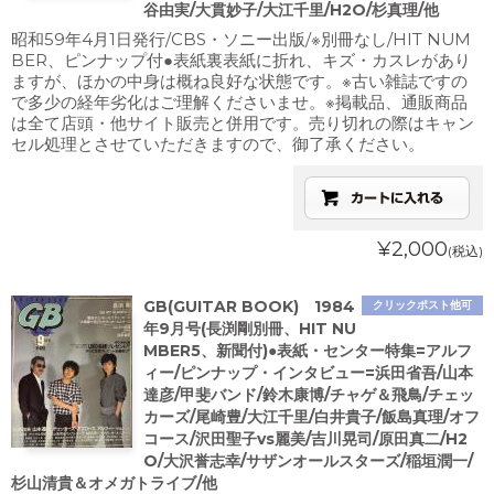
谷由実/大貫妙子/大江千里/H2O/杉真理/他
昭和59年4月1日発行/CBS・ソニー出版/※別冊なし/HIT NUM
BER、ピンナップ付●表紙裏表紙に折れ、キズ・カスレがあり
ますが、ほかの中身は概ね良好な状態です。※古い雑誌ですの
で多少の経年劣化はご理解くださいませ。※掲載品、通販商品
は全て店頭・他サイト販売と併用です。売り切れの際はキャン
セル処理とさせていただきますので、御了承ください。
¥2,000
(税込)
GB(GUITAR BOOK) 1984
クリックポスト他可
年9月号(長渕剛別冊、HIT NU
MBER5、新聞付)●表紙・センター特集=アルフ
ィー/ピンナップ・インタビュー=浜田省吾/山本
達彦/甲斐バンド/鈴木康博/チャゲ＆飛鳥/チェッ
カーズ/尾崎豊/大江千里/白井貴子/飯島真理/オフ
コース/沢田聖子vs麗美/吉川晃司/原田真二/H2
O/大沢誉志幸/サザンオールスターズ/稲垣潤一/
杉山清貴＆オメガトライブ/他