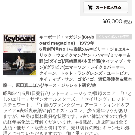
¥6,000
(税込)
キーボード・マガジン(Keyb
クリックポスト他不可
oard magazine) 1979年
6月創刊号No.1●※表紙のみ=ビリー・ジョエル●
リック・ウェイクマン/ヤン・ハマー/ミッキー吉
野(ゴダイゴ)/尾崎亜美/本田竹曠(ネイティブ・サ
ン)/グラビア(エマーソン・レイク＆パーマー、
クイーン、トッド・ラングレンズ・ユートピア、
ネイティブ・サン、ゴダイゴ、渡辺香津美＆坂本
龍一、原田真二ほか)/キース・ジャレット研究/他
昭和54年6月1日発行/リットーミュージック/収録スコア=「いと
しのエリー」サザンオールスターズ、「セイリング」ロッド・
スチュワート、「宇宙のファンタジー」アース・ウィンド＆フ
ァイア●表紙裏表紙や背にキズ・カスレ、少々経年ヤケがあり
ますが、中身は概ね良好な状態です。※古い雑誌ですので多少
の経年劣化はご理解くださいませ。※掲載品、通販商品は全て
店頭・他サイト販売と併用です。売り切れの際はキャンセル処
理とさせていただきますので、御了承ください。