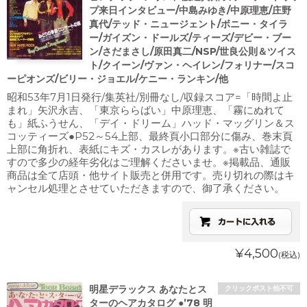
プ来日インタビュー/中島みゆき/中原理恵/庄野
真代/テッド・ニュージェント/ボニー・タイラ
ー/ガイズン・ドールズ/ティーズ/デビー・ブー
ン/さだまさし/原田真二/NSP/世良公則＆ツイス
ト/クイーン/ヴァン・ヘイレン/フォリナー/スコ
ーピオンズ/ビリー・ジョエル/ケニー・ランキン/他
昭和53年7月1日発行/集英社/別冊なし/収録スコア=「時間よ止
まれ」矢沢永吉、「東京ららばい」中原理恵、「霧にぬれて
も」紙ふうせん、「デイ・ドリーム」ハッド・マッグリン＆ス
コッティーズ●P52～54上部、最終頁小口部分に傷み、巻末頁
上部に角折れ、表紙にキズ・カスレがあります。※古い雑誌で
すので多少の経年劣化はご理解くださいませ。※掲載品、通販
商品は全て店頭・他サイト販売と併用です。売り切れの際はキ
ャンセル処理とさせていただきますので、御了承ください。
¥4,500
(税込)
明星デラックス あなたとス
クリックポスト他不可
ターのヘアカタログ ●’78 明