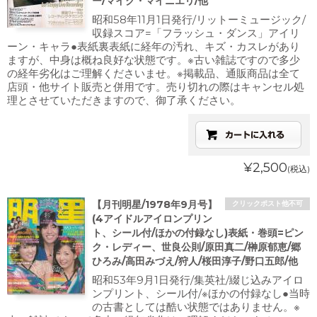
ー/マイク・マイニエリ/他
昭和58年11月1日発行/リットーミュージック/
収録スコア=「フラッシュ・ダンス」アイリ
ーン・キャラ●表紙裏表紙に経年の汚れ、キズ・カスレがあり
ますが、中身は概ね良好な状態です。※古い雑誌ですので多少
の経年劣化はご理解くださいませ。※掲載品、通販商品は全て
店頭・他サイト販売と併用です。売り切れの際はキャンセル処
理とさせていただきますので、御了承ください。
¥2,500
(税込)
【月刊明星/1978年9月号】
クリックポスト他不可
(4アイドルアイロンプリン
ト、シール付/ほかの付録なし)表紙・巻頭=ピン
ク・レディー、世良公則/原田真二/榊原郁恵/郷
ひろみ/高田みづえ/狩人/桜田淳子/野口五郎/他
昭和53年9月1日発行/集英社/綴じ込みアイロ
ンプリント、シール付/※ほかの付録なし●当時
の古書としては酷い状態ではありません。※