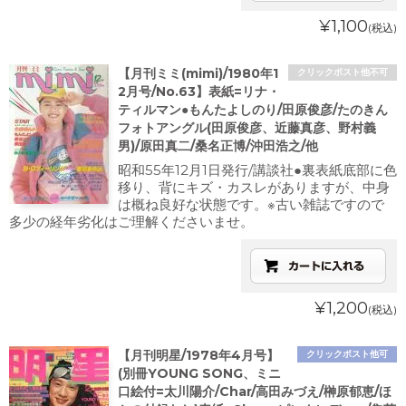
¥1,100
(税込)
【月刊ミミ(mimi)/1980年1
クリックポスト他不可
2月号/No.63】表紙=リナ・
ティルマン●もんたよしのり/田原俊彦/たのきん
フォトアングル(田原俊彦、近藤真彦、野村義
男)/原田真二/桑名正博/沖田浩之/他
昭和55年12月1日発行/講談社●裏表紙底部に色
移り、背にキズ・カスレがありますが、中身
は概ね良好な状態です。※古い雑誌ですので
多少の経年劣化はご理解くださいませ。
¥1,200
(税込)
【月刊明星/1978年4月号】
クリックポスト他可
(別冊YOUNG SONG、ミニ
口絵付=太川陽介/Char/高田みづえ/榊原郁恵/ほ