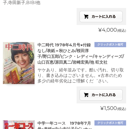
子,寺田新子,BIBI他
¥4,000
(税込)
中二時代 1978年4月号●付録
クリックポスト他可
なし/表紙＝秋ひとみ/桜田淳
子/野口五郎/ピンク・レディー/キャンディーズ/
山口百恵/原田真二/岩崎宏美/他 旺文社
ヤケあり、経年並みです。酷い汚れ、切り取
り、書き込みはございません。※古本のため
多少の経年劣化はご理解くだ゛さい。
¥1,500
(税込)
中学一年コース 1978年7月
クリックポスト他可