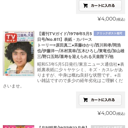
¥4,000
(税込)
【週刊TVガイド/1978年5月5
クリックポスト他可
日号/No.811】表紙・カバース
トーリー=原田真二●斉藤ゆかり/西川和孝/岡浩
也/伊藤洋一/木村英幸/五木ひろし/東竜也/加山雄
三/野口五郎/喜寿を迎えられる天皇陛下/他
昭和53年5月5日発行/東京ニュース通信社●表
紙裏表紙に少々ヤケシミ、キズ・カスレがあ
りますが、中身は概ね良好な状態です。※古
い雑誌ですので多少の経年劣化はご理解くだ
さいませ。
¥4,000
(税込)
クリックポスト他不可