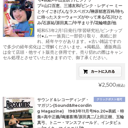
号●表紙=中山圭以子/ピンナッ
プ=山口百恵、三浦友和/ピンク・レディー ミー
とケイごきげんなラスベガス/榊原郁恵百科/待ち
に待ったスターウォーズがやって来る/石川ひと
み/石原祐/原田真二/中平まり子/花輪晴彦/他
昭和53年2月1日発行/学習研究社/ピンナップ
付●ムー一族頁に一部切り取り、表紙に折
れ、経年ヤケがあります。※古い雑誌ですの
で多少の経年劣化はご理解くださいませ。※掲載品、通販商品
は全て店頭・他サイト販売と併用です。売り切れの際はキャン
セル処理とさせていただきますので、御了承ください。
¥2,500
(税込)
サウンド＆レコーディング・
クリックポスト他可
マガジン(Sound&Recordin
g Magazine) 1983年11月号No.20●表紙・特
集=高中正義/鳴瀬喜博/原田真二/上田正樹、五輪
真弓、トニー・マンスフィールド、インタビュ