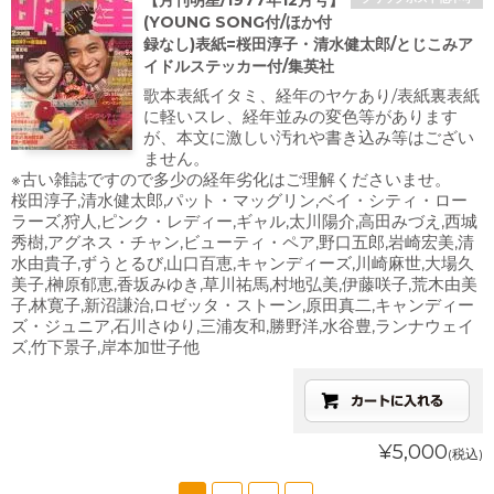
【月刊明星/1977年12月号】
(YOUNG SONG付/ほか付
録なし)表紙=桜田淳子・清水健太郎/とじこみア
イドルステッカー付/集英社
歌本表紙イタミ、経年のヤケあり/表紙裏表紙
に軽いスレ、経年並みの変色等があります
が、本文に激しい汚れや書き込み等はござい
ません。
※古い雑誌ですので多少の経年劣化はご理解くださいませ。
桜田淳子,清水健太郎,パット・マッグリン,ベイ・シティ・ロー
ラーズ,狩人,ピンク・レディー,ギャル,太川陽介,高田みづえ,西城
秀樹,アグネス・チャン,ビューティ・ペア,野口五郎,岩崎宏美,清
水由貴子,ずうとるび,山口百恵,キャンディーズ,川崎麻世,大場久
美子,榊原郁恵,香坂みゆき,草川祐馬,村地弘美,伊藤咲子,荒木由美
子,林寛子,新沼謙治,ロゼッタ・ストーン,原田真二,キャンディー
ズ・ジュニア,石川さゆり,三浦友和,勝野洋,水谷豊,ランナウェイ
ズ,竹下景子,岸本加世子他
¥5,000
(税込)