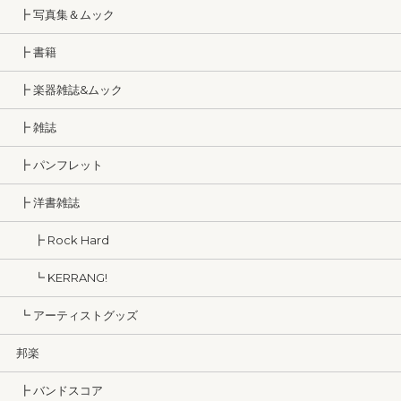
┣ 写真集＆ムック
┣ 書籍
┣ 楽器雑誌&ムック
┣ 雑誌
┣ パンフレット
┣ 洋書雑誌
┣ Rock Hard
┗ KERRANG!
┗ アーティストグッズ
邦楽
┣ バンドスコア