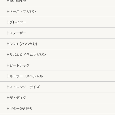
┣ BURRN!他
┣ ベース・マガジン
┣ プレイヤー
┣ スヌーザー
┣ DOLL (ZOO含む)
┣ リズム＆ドラムマガジン
┣ ビートレッグ
┣ キーボードスペシャル
┣ ストレンジ・デイズ
┣ ザ・ディグ
┣ ギター弾き語り