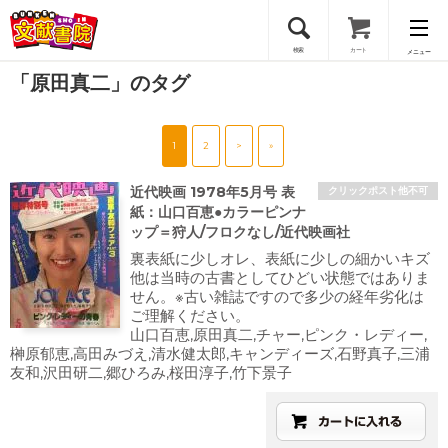
検索
カート
メニュー
「原田真二」のタグ
会員登録
1
2
>
»
ログイン
近代映画 1978年5月号 表
クリックポスト他不可
紙：山口百恵●カラーピンナ
ップ＝狩人/フロクなし/近代映画社
裏表紙に少しオレ、表紙に少しの細かいキズ
他は当時の古書としてひどい状態ではありま
せん。※古い雑誌ですので多少の経年劣化は
ご理解ください。
山口百恵,原田真二,チャー,ピンク・レディー,
榊原郁恵,高田みづえ,清水健太郎,キャンディーズ,石野真子,三浦
友和,沢田研二,郷ひろみ,桜田淳子,竹下景子