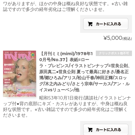
ワがありますが、ほかの中身は概ね良好な状態です。※古い雑
誌ですので多少の経年劣化はご理解くださいませ。
¥5,000
(税込)
【月刊ミミ(mimi)/1978年1
クリックポスト他不可
0月号/No.37】表紙=ロー
ラ・ブレビンス/イラストピンナップ=世良公則、
原田真二●世良公則 夏って最高に好きさ/桑名正
博/郷ひろみ/アリス/松山千春/神田正輝/スロッ
グ/木之内みどり/さとう宗幸/サーカス/アン・ル
イスvsリューベン/他
昭和53年10月1日発行/講談社/イラストピンナ
ップ付●背の底部にキズ・カスレがありますが、中身は概ね良
好な状態です。※古い雑誌ですので多少の経年劣化はご理解く
ださいませ。