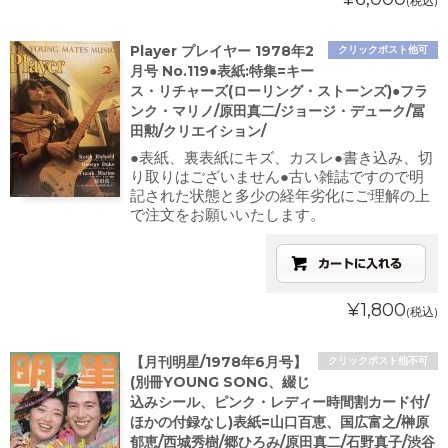
(税込)
Player プレイヤー 1978年2
クリックポスト他可
月号 No.119●表紙:特集=キー
ス・リチャーズ(ローリング・ストーンズ)●フラ
ンク・マリノ/原田真二/ジョージ・デューク/冨
田勲/クリエイション/
●表紙、裏表紙にキズ、カスレ●書き込み、切
り取りはございません●古い雑誌ですので明
記された状態と多少の経年劣化にご理解の上
で注文をお願いいたします。
¥1,800
(税込)
【月刊明星/1978年6月号】
クリックポスト他不可
(別冊YOUNG SONG、綴じ
込みシール、ピンク・レディー時間割カード付/
ほかの付録なし)表紙=山口百恵、国広富之/榊原
郁恵/西城秀樹/郷ひろみ/原田真二/石野真子/渋谷