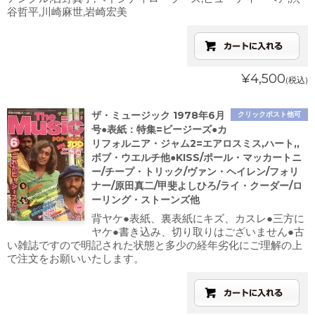
谷哲平,川崎麻世,岩崎宏美
¥4,500
(税込)
ザ・ミュージック 1978年6月
クリックポスト他可
号●表紙：特集=ビージーズ●カ
リフォルニア・ジャム2=エアロスミス,ハート,,
ボブ・ウエルチ他●KISS/ポール・マッカートニ
ー/チープ・トリック/ヴァン・ヘイレン/フォリ
ナー/原田真二/甲斐よしひろ/ライ・クーダー/ロ
ーリング・ストーンズ他
背ヤケ●表紙、裏表紙にキズ、カスレ●三方に
ヤケ●書き込み、切り取りはございません●古
い雑誌ですので明記された状態と多少の経年劣化にご理解の上
で注文をお願いいたします。