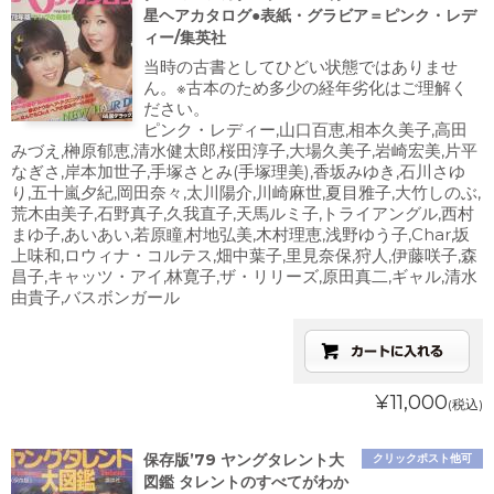
星ヘアカタログ●表紙・グラビア＝ピンク・レデ
ィー/集英社
当時の古書としてひどい状態ではありませ
ん。※古本のため多少の経年劣化はご理解く
ださい。
ピンク・レディー,山口百恵,相本久美子,高田
みづえ,榊原郁恵,清水健太郎,桜田淳子,大場久美子,岩崎宏美,片平
なぎさ,岸本加世子,手塚さとみ(手塚理美),香坂みゆき,石川さゆ
り,五十嵐夕紀,岡田奈々,太川陽介,川崎麻世,夏目雅子,大竹しのぶ,
荒木由美子,石野真子,久我直子,天馬ルミ子,トライアングル,西村
まゆ子,あいあい,若原瞳,村地弘美,木村理恵,浅野ゆう子,Char,坂
上味和,ロウィナ・コルテス,畑中葉子,里見奈保,狩人,伊藤咲子,森
昌子,キャッツ・アイ,林寛子,ザ・リリーズ,原田真二,ギャル,清水
由貴子,バスボンガール
¥11,000
(税込)
保存版’79 ヤングタレント大
クリックポスト他可
図鑑 タレントのすべてがわか