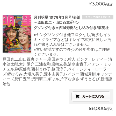
¥3,000
(税込)
月刊明星 1978年3月号/表紙
クリックポスト他不可
＝原田真二・山口百恵//ヤン
グソング付き＝西城秀樹/とじ込み付き/集英社
●ヤングソング付き他フロクなし/角少しイタ
ミ・グラビアなどはキレイで本文に激しい汚
れや書き込み等はございません。
※古い雑誌ですので多少の経年劣化はご理解
くださいませ。
原田真二,山口百恵,チャー,高田みづえ,狩人,ピンク・レディー,清
水健太郎,太川陽介,三浦友和,岩崎宏美,清水由貴子,イアン・ミッ
チェル,榊原郁恵,西村まゆ子,桜田淳子,ベイ・シティ・ローラー
ズ,郷ひろみ,大場久美子,荒木由美子,レイジー,西城秀樹,キャンデ
ィーズ,野口五郎,沢田研二,ギャル,片平なぎさ,ずうとるび,新沼謙
治他
¥8,000
(税込)