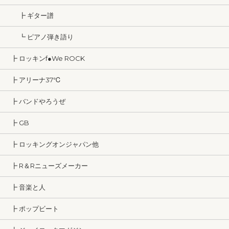
┣ ギター譜
┗ ピアノ弾き語り
┣ ロッキンf●We ROCK
┣ アリーナ37℃
┣ バンドやろうぜ
┣ GB
┣ ロッキングオンジャパン他
┣ R＆Rニューズメーカー
┣ 音楽と人
┣ ポップビート