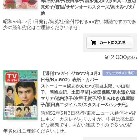
郎/石野真子/桜田淳子/清水健太郎/原田真二/渡辺
真知子/杏里/サザンオールスターズ/高田みづえ/
他
昭和53年12月1日発行/集英社/全付録付き●※古い雑誌ですので多
少の経年劣化はご理解くださいませ。
¥12,000
(税込)
【週刊TVガイド/1977年3月3
クリックポスト他可
日号/No.802）表紙・カバー
ストーリー＝続あかんたれ(志垣太郎、小山明
子、岡崎友紀、土田早苗)●倉田保昭/夏木陽介/森
マリア/池内淳子/友里千賀子/谷川みゆき/真屋順
子/原田真二タイムス/スタスキー&ハッチ/他
昭和52年3月3日発行/東京ニュース通信社●背
にキズ・カスレがありますが、中身は概ね良
好な状態です。※古い雑誌ですので多少の経
年劣化はご理解くださいませ。