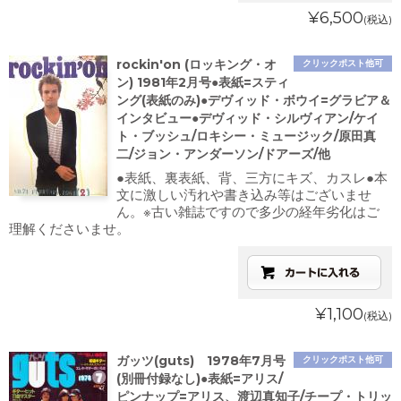
¥6,500
(税込)
rockin'on (ロッキング・オ
クリックポスト他可
ン) 1981年2月号●表紙=スティ
ング(表紙のみ)●デヴィッド・ボウイ=グラビア＆
インタビュー●デヴィッド・シルヴィアン/ケイ
ト・ブッシュ/ロキシー・ミュージック/原田真
二/ジョン・アンダーソン/ドアーズ/他
●表紙、裏表紙、背、三方にキズ、カスレ●本
文に激しい汚れや書き込み等はございませ
ん。※古い雑誌ですので多少の経年劣化はご
理解くださいませ。
¥1,100
(税込)
ガッツ(guts) 1978年7月号
クリックポスト他可
(別冊付録なし)●表紙=アリス/
ピンナップ=アリス、渡辺真知子/チープ・トリッ