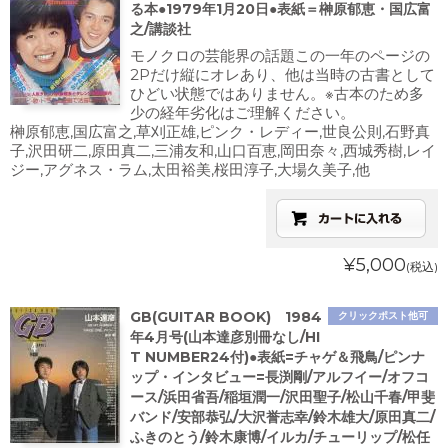
る本●1979年1月20日●表紙＝榊原郁恵・国広富
之/講談社
モノクロの芸能界の話題この一年のページの
2Pだけ縦にオレあり、他は当時の古書として
ひどい状態ではありません。※古本のため多
少の経年劣化はご理解ください。
榊原郁恵,国広富之,草刈正雄,ピンク・レディー,世良公則,石野真
子,沢田研二,原田真二,三浦友和,山口百恵,岡田奈々,西城秀樹,レイ
ジー,アグネス・ラム,太田裕美,桜田淳子,大場久美子,他
¥5,000
(税込)
GB(GUITAR BOOK) 1984
クリックポスト他可
年4月号(山本達彦別冊なし/HI
T NUMBER24付)●表紙=チャゲ＆飛鳥/ピンナ
ップ・インタビュー=長渕剛/アルフイー/オフコ
ース/浜田省吾/稲垣潤一/沢田聖子/松山千春/甲斐
バンド/安部恭弘/大沢誉志幸/鈴木雄大/原田真二/
ふきのとう/鈴木康博/イルカ/チューリップ/松任