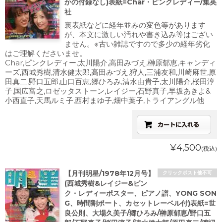
かの付録なし)表紙=Char・ピンクレディー/集英
社
裏表紙などに経年並みの変色等があります
が、本文に激しい汚れや書き込み等はござい
ません。※古い雑誌ですので多少の経年劣化
はご理解くださいませ。
Char,ピンクレディー,太川陽介,高田みづえ,榊原郁恵,キャンディ
ーズ,西城秀樹,清水健太郎,高田みづえ,狩人,三浦友和,川崎麻世,原
田真二,野口五郎,山口百恵,郷ひろみ,清水由貴子,太川陽介,桜田淳
子,国広富之,ロゼッタストーン,レイジー,石野真子,早坂あきよ&
小西直子,天馬ルミ子,西村まゆ子,畑中葉子,トライアングル他
¥4,500
(税込)
【月刊明星/1978年12月号】
クリックポスト他不可
(西城秀樹&レイジー&ピン
ク・レディーポスター、ピアノ譜、YONG SON
G、時間割ポート、カセットレーベル付)表紙=世
良公則、大場久美子/郷ひろみ/榊原郁恵/野口五