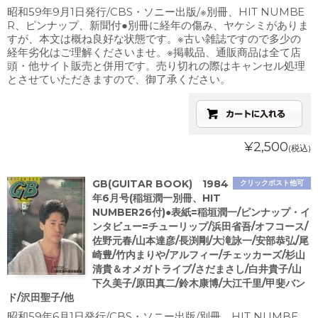
昭和59年9月1日発行/CBS・ソニー出版/※別冊、HIT NUMBE
R、ピンナップ、新聞付●別冊に経年の傷み、ヤケシミがありま
すが、本文は概ね良好な状態です。※古い雑誌ですので多少の
経年劣化はご理解くださいませ。※掲載品、通販商品は全て店
頭・他サイト販売と併用です。売り切れの際はキャンセル処理
とさせていただきますので、御了承ください。
¥2,500
(税込)
GB(GUITAR BOOK) 1984
クリックポスト他可
年6月号(稲垣潤一別冊、HIT
NUMBER26付)●表紙=稲垣潤一/ピンナップ・イ
ンタビュー=チューリップ/浜田省吾/オフコース/
佐野元春/山本達彦/長渕剛/大滝詠一/安部恭弘/尾
崎豊/竹内まりや/アルフィー/チェッカーズ/杉山
清貴＆オメガトライブ/さだまさし/白井貴子/山
下久美子/原田真二/鈴木康博/大江千里/甲斐バン
ド/沢田聖子/他
昭和59年6月1日発行/CBS・ソニー出版/別冊、HIT NUMBE