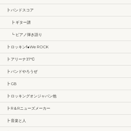
┣ バンドスコア
┣ ギター譜
┗ ピアノ弾き語り
┣ ロッキンf●We ROCK
┣ アリーナ37℃
┣ バンドやろうぜ
┣ GB
┣ ロッキングオンジャパン他
┣ R＆Rニューズメーカー
┣ 音楽と人