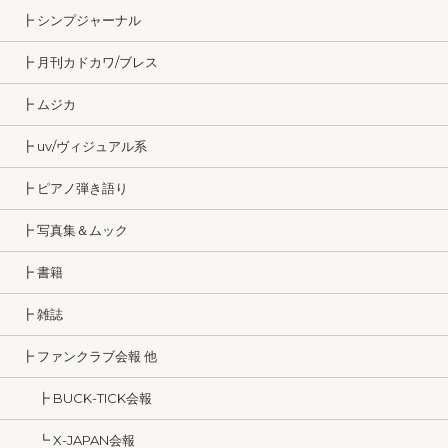
┣ シンプジャーナル
┣ 月刊カドカワ/ブレス
┣ ムジカ
┣ uv/ヴィジュアル系
┣ ピアノ弾き語り
┣ 写真集＆ムック
┣ 書籍
┣ 雑誌
┣ ファンクラブ会報 他
┣ BUCK-TICK会報
┗ X-JAPAN会報