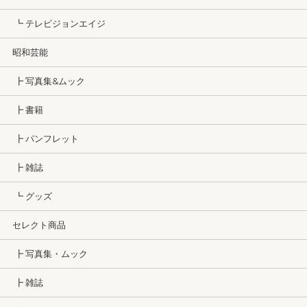
┗ テレビジョンエイジ
昭和芸能
┣ 写真集&ムック
┣ 書籍
┣ パンフレット
┣ 雑誌
┗ グッズ
セレクト商品
┣ 写真集・ムック
┣ 雑誌