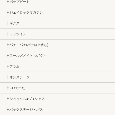
┣ ポップビート
┣ ジェイロックマガジン
┣ ギグス
┣ ワッツイン
┣ パチ・パチ(パチロク含む)
┣ フールズメイト No.101～
┣ プラム
┣ オンステージ
┣ CDでーた
┣ ショックス●ヴィシャス
┣ バックステージ・パス