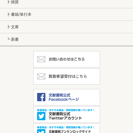
┣ 雑貨
┣ 書籍/単行本
┣ 文庫
┗ 新書