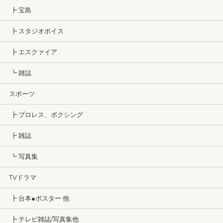
┣ 宝島
┣ スタジオボイス
┣ エスクァイア
┗ 雑誌
スポーツ
┣ プロレス、ボクシング
┣ 雑誌
┗ 写真集
TVドラマ
┣ 台本●ポスター 他
┣ テレビ雑誌/写真集他