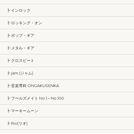
┣ インロック
┣ ロッキング・オン
┣ ポップ・ギア
┣ メタル・ギア
┣ クロスビート
┣ jam (ジャム)
┣ 音楽専科 ONGAKUSENKA
┣ フールズメイト No.1～No.100
┣ マーキームーン
┣ Rio(リオ)