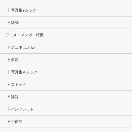
┣ 写真集●ムック
┗ 雑誌
アニメ・マンガ・特撮
┣ ジュネ(JUNE)
┣ 書籍
┣ 写真集＆ムック
┣ コミック
┣ 雑誌
┣ パンフレット
┣ 宇宙船