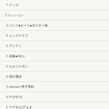
┗ グッズ
ファッション
┣ パンフ●カード●ポスター他
┣ メンズクラブ
┣ アンアン
┣ 花椿●BELL
┣ エルジャポン
┣ 流行通信
┣ dansen 男子専科
┣ POPEYE
┣ クウネル/アルネ