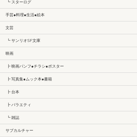
┗ スターログ
手芸●料理●生活●絵本
文芸
┗ サンリオSF文庫
映画
┣ 映画パンフ●チラシ●ポスター
┣ 写真集●ムック本●書籍
┣ 台本
┣ バラエティ
┗ 雑誌
サブカルチャー