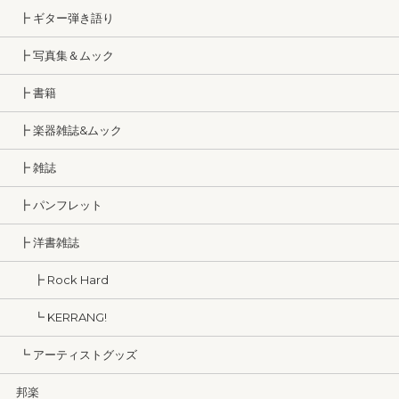
┣ ギター弾き語り
┣ 写真集＆ムック
┣ 書籍
┣ 楽器雑誌&ムック
┣ 雑誌
┣ パンフレット
┣ 洋書雑誌
┣ Rock Hard
┗ KERRANG!
┗ アーティストグッズ
邦楽