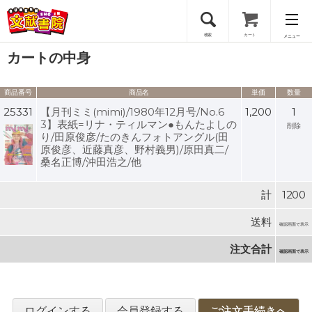
検索
カート
メニュー
カートの中身
会員登録
商品番号
商品名
単価
数量
ログイン
25331
【月刊ミミ(mimi)/1980年12月号/No.6
1,200
1
3】表紙=リナ・ティルマン●もんたよしの
削除
り/田原俊彦/たのきんフォトアングル(田
原俊彦、近藤真彦、野村義男)/原田真二/
桑名正博/沖田浩之/他
計
1200
送料
確認画面で表示
注文合計
確認画面で表示
ログインする
会員登録する
ご注文手続きへ