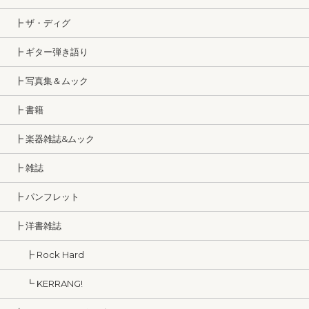
┣ ザ・ディグ
┣ ギター弾き語り
┣ 写真集＆ムック
┣ 書籍
┣ 楽器雑誌&ムック
┣ 雑誌
┣ パンフレット
┣ 洋書雑誌
┣ Rock Hard
┗ KERRANG!