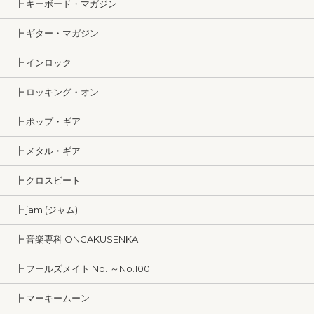
┣ キーボード・マガジン
┣ ギター・マガジン
┣ インロック
┣ ロッキング・オン
┣ ポップ・ギア
┣ メタル・ギア
┣ クロスビート
┣ jam (ジャム)
┣ 音楽専科 ONGAKUSENKA
┣ フールズメイト No.1～No.100
┣ マーキームーン