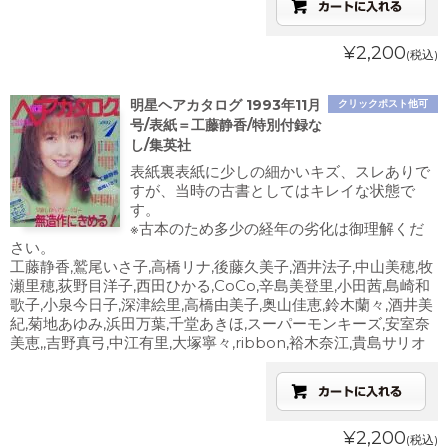
¥2,200
(税込)
明星ヘアカタログ 1993年11月
クリックポスト他可
号/表紙＝工藤静香/特別付録な
し/集英社
表紙裏表紙に少しの細かいキズ、スレありで
すが、当時の古書としてはキレイな状態で
す。
※古本のため多少の経年の劣化は御理解くだ
さい。
工藤静香,鷲尾いさ子,高橋リナ,後藤久美子,酒井法子,中山美穂,牧
瀬里穂,荻野目洋子,西田ひかる,CoCo,辛島美登里,小田茜,島崎和
歌子,小泉今日子,深津絵里,高橋由美子,奥山佳恵,鈴木蘭々,酒井美
紀,菊地あゆみ,浜田万葉,千堂あきほ,スーパーモンキーズ,安室奈
美恵,,吉野真弓,中江有里,大塚寧々,ribbon,裕木奈江,貴島サリオ
¥2,200
(税込)