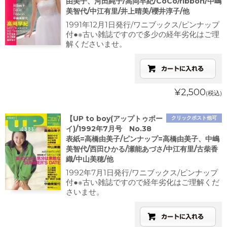
由美子、河田純子/高岡早紀/CoCo/ribbon/中嶋
美智代/中江有里/井上晴美/櫻井淳子/他
1991年12月1日発行/ワニブックス/ピンナップ
付●※古い雑誌ですので多少の経年劣化はご理
解くださいませ。
¥2,500
(税込)
【UP to boy(アップトゥボー
クリックポスト他可
イ)/1992年7月号 No.38
表紙=高橋由美子/ピンナップ=高橋由美子、中嶋
美智代/西田ひかる/瀬能あづさ/中江有里/古柴香
織/中山美穂/他
1992年7月1日発行/ワニブックス/ピンナップ
付●※古い雑誌ですので経年劣化はご理解くだ
さいませ。