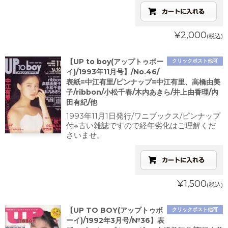
¥2,000
(税込)
【UP to boy(アップトゥボー
クリックポスト他可
イ)/1993年11月号】/No.46/
表紙=中江有里/ピンナップ=中江有里、高橋由美
子/ribbon/小松千春/木内あきら/井上由香理/内
田有紀/他
1993年11月1日発行/ワニブックス/ピンナップ
付※古い雑誌ですので経年劣化はご理解くだ
さいませ。
¥1,500
(税込)
【UP TO BOY(アップトゥボ
クリックポスト他可
ーイ)/1992年3月号/№36】表