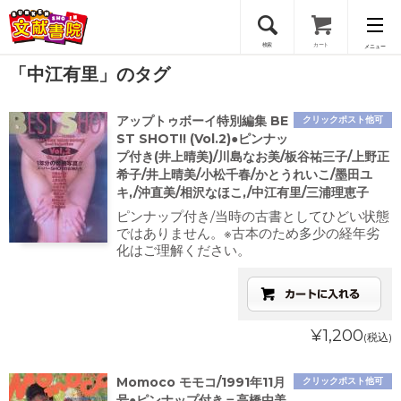
検索
カート
メニュー
「中江有里」のタグ
会員登録
アップトゥボーイ特別編集 BE
クリックポスト他可
ログイン
ST SHOT!! (Vol.2)●ピンナッ
プ付き(井上晴美)/川島なお美/板谷祐三子/上野正
希子/井上晴美/小松千春/かとうれいこ/墨田ユ
キ,/沖直美/相沢なほこ,/中江有里/三浦理恵子
ピンナップ付き/当時の古書としてひどい状態
ではありません。※古本のため多少の経年劣
化はご理解ください。
¥1,200
(税込)
Momoco モモコ/1991年11月
クリックポスト他可
号●ピンナップ付き＝高橋由美