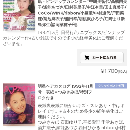
紙・ピンナップカレンダー=中嶋美智代/高橋由美
子/瀬能あづさ/田村英里子/中江有里/田山真美子/
CoCo/WINK/ribbon/小島聖/中村通代/戸田菜
穂/菊池麻衣子/船田幸/胡桃沢ひろ子/江崎まり新
島弥生/諸岡菜穂子/他
1992年3月1日発行/ワニブックス/ピンナップ
カレンダー付※古い雑誌ですので多少の経年劣化はご理解くだ
さいませ。
¥1,700
(税込)
明星ヘアカタログ 1992年11月
クリックポスト他可
号 表紙＝つみきみほ/特別フ
ロク付き
表紙裏表紙に細かいキズ・スレあり・中はキ
レイです。※古本のため多少の経年劣化はご
理解ください。
つみきみほ,石田ゆり子,平松愛理,千堂あきほ,
酒井法子,瀬能あづさ,西田ひかる,ribbon,田村