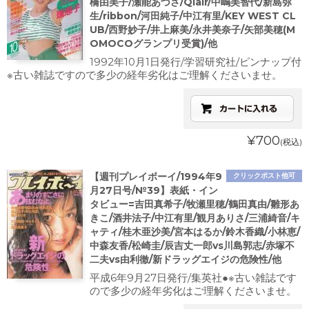
橋由美子/瀬能あづさ/Qlair/中嶋美智代/新島弥
生/ribbon/河田純子/中江有里/KEY WEST CL
UB/西野妙子/井上麻美/永井美奈子/矢部美穂(M
OMOCOグランプリ受賞)/他
1992年10月1日発行/学習研究社/ピンナップ付
※古い雑誌ですので多少の経年劣化はご理解くださいませ。
¥700
(税込)
【週刊プレイボーイ/1994年9
クリックポスト他可
月27日号/№39】表紙・イン
タビュー=吉田真希子/牧瀬里穂/鶴田真由/雛形あ
きこ/酒井法子/中江有里/観月ありさ/三浦綺音/キ
ャティ/桂木亜沙美/宮本はるか/鈴木香織/小林恵/
中森友香/松崎圭/辰吉丈一郎vs川島郭志/赤塚不
二夫vs由利徹/新ドラッグエイジの危険性/他
平成6年9月27日発行/集英社●※古い雑誌です
ので多少の経年劣化はご理解くださいませ。