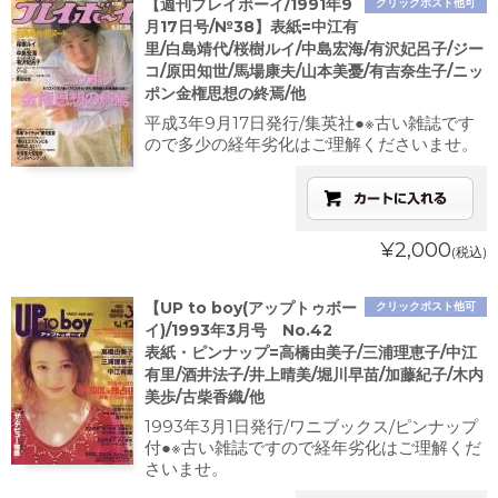
【週刊プレイボーイ/1991年9
クリックポスト他可
月17日号/№38】表紙=中江有
里/白島靖代/桜樹ルイ/中島宏海/有沢妃呂子/ジー
コ/原田知世/馬場康夫/山本美憂/有吉奈生子/ニッ
ポン金権思想の終焉/他
平成3年9月17日発行/集英社●※古い雑誌です
ので多少の経年劣化はご理解くださいませ。
¥2,000
(税込)
【UP to boy(アップトゥボー
クリックポスト他可
イ)/1993年3月号 No.42
表紙・ピンナップ=高橋由美子/三浦理恵子/中江
有里/酒井法子/井上晴美/堀川早苗/加藤紀子/木内
美歩/古柴香織/他
1993年3月1日発行/ワニブックス/ピンナップ
付●※古い雑誌ですので経年劣化はご理解くだ
さいませ。