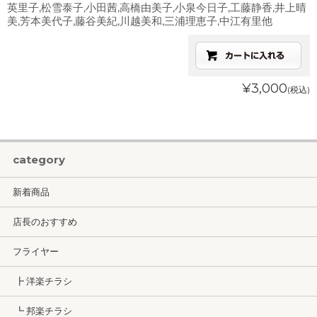
英里子,松雪泰子,小田茜,高橋由美子,小泉今日子,工藤静香,井上晴
美,芳本美代子,藤谷美紀,川越美和,三浦理恵子,中江有里他
¥3,000
(税込)
category
新着商品
店長のおすすめ
フライヤー
┣ 洋楽チラシ
┗ 邦楽チラシ