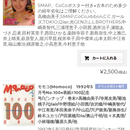
SMAP、CoCoポスター付き※古本のため多少
の経年劣化はご理解ください。
高橋由美子,SMAP,CoCo,ribbon,C.C.ガール
ズ,TOKIO,Qlair,光GENJI,L.L.BROTHERS,中
嶋美智代,三浦理恵子,小田茜,酒井法子,瀬能あ
づさ,忍者,田村英里子,西田ひかる,薬師寺容子,新島弥生,中上雅己,
井上晴美,萩原聖人,堀川早苗,桜井幸子,田中傑幸,山本太郎,中江有
里,福山雅治,槇原敬之,小高恵美,今村恵子他
¥2,500
(税込)
モモコ(Momoco) 1992年5
クリックポスト他可
月号No.100●表紙=100記念
号/ピンナップ・巻末=高橋由美子/寺尾友美/菊池
桃子/Qlair/中野理絵/小田茜/吉沢瞳/中嶋美智代/
中江有里/本田美奈子/中山忍/宍戸留美/新島弥生/
鈴木ユカリ/戸田菜穂/Dio/奥山千明/佐々木真理/
小林瑞穂/藤原久美/他
1992年5月1日発行/学習研究社/ピンナップ付