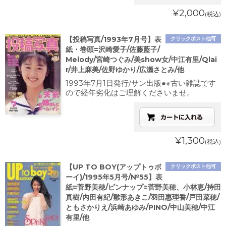
¥2,000
(税込)
【投稿写真/1993年7月号】表
クリックポスト他可
紙・巻頭=沢崎愛子/佐藤藍子/
Melody/宮崎つぐみ/美show女/中江有里/Qlai
r/井上麻美/佐野ゆかり/広瀬さとみ/他
1993年7月1日発行/サン出版●※古い雑誌です
ので経年劣化はご理解くださいませ。
¥1,300
(税込)
【UP TO BOY(アップトゥボ
クリックポスト他可
ーイ)/1995年5月号/№55】表
紙=菅野美穂/ピンナップ=菅野美穂、小林恵/持田
真樹/内田有紀/雛形あきこ/羽田惠理香/戸田菜穂/
ともさかりえ/浜崎あゆみ/PINO/中山美穂/中江
有里/他