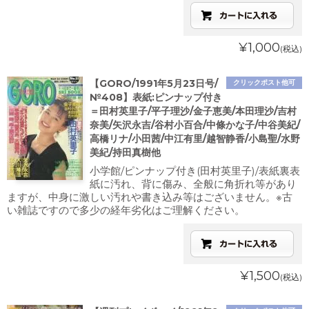
¥1,000
(税込)
【GORO/1991年5月23日号/
クリックポスト他可
№408】表紙:ピンナップ付き
＝田村英里子/平子理沙/金子恵美/本田理沙/吉村
奈美/矢沢永吉/谷村小百合/中條かな子/中谷美紀/
高橋リナ/小田茜/中江有里/越智静香/小島聖/水野
美紀/持田真樹他
小学館/ピンナップ付き(田村英里子)/表紙裏表
紙に汚れ、背に傷み、全般に角折れ等があり
ますが、中身に激しい汚れや書き込み等はございません。※古
い雑誌ですので多少の経年劣化はご理解ください。
¥1,500
(税込)