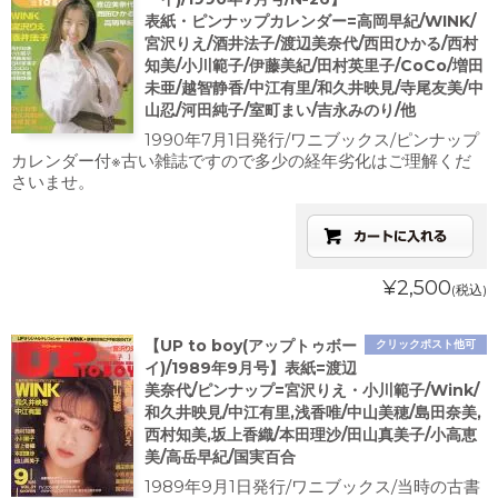
表紙・ピンナップカレンダー=高岡早紀/WINK/
宮沢りえ/酒井法子/渡辺美奈代/西田ひかる/西村
知美/小川範子/伊藤美紀/田村英里子/CoCo/増田
未亜/越智静香/中江有里/和久井映見/寺尾友美/中
山忍/河田純子/室町まい/吉永みのり/他
1990年7月1日発行/ワニブックス/ピンナップ
カレンダー付※古い雑誌ですので多少の経年劣化はご理解くだ
さいませ。
¥2,500
(税込)
【UP to boy(アップトゥボー
クリックポスト他可
イ)/1989年9月号】表紙=渡辺
美奈代/ピンナップ=宮沢りえ・小川範子/Wink/
和久井映見/中江有里,浅香唯/中山美穂/島田奈美,
西村知美,坂上香織/本田理沙/田山真美子/小高恵
美/高岳早紀/国実百合
1989年9月1日発行/ワニブックス/当時の古書