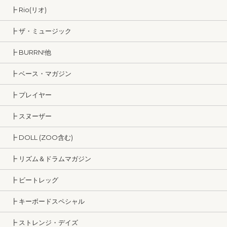
┣ Rio(リオ)
┣ ザ・ミュージック
┣ BURRN!他
┣ ベース・マガジン
┣ プレイヤー
┣ スヌーザー
┣ DOLL (ZOO含む)
┣ リズム＆ドラムマガジン
┣ ビートレッグ
┣ キーボードスペシャル
┣ ストレンジ・デイズ