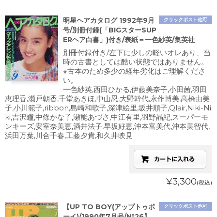
明星ヘアカタログ 1992年9月
クリックポスト他可
号/別冊付録(「BIGスターSUP
ERヘア白書」)付き/表紙＝一色紗英/集英社
別冊付録付き/左下に少しの軽いオレあり、当
時の古書としては酷い状態ではありません。
※古本のため多少の経年劣化はご理解くださ
い。
一色紗英,西田ひかる,伊藤美奈子,小田茜,羽田
恵理香,瀬戸朝香,千堂あきほ,中山忍,大野幹代,永作博美,高橋由美
子,小川範子,ribbon,島崎和歌子,深津絵里,坂井順子,Qlair,Niki-Ni
ki,吉沢瞳,中條かな子,瀬能あづさ,中江有里,羽野晶紀,スーパーモ
ンキーズ,安室奈美恵,酒井法子,早坂好恵,沖本富美代,沖本美智代,
浜田万葉,川合千春,工藤夕貴,和久井映見
¥3,300
(税込)
【UP TO BOY(アップトゥボ
クリックポスト他可
ーイ)/1990年7月号/№26】