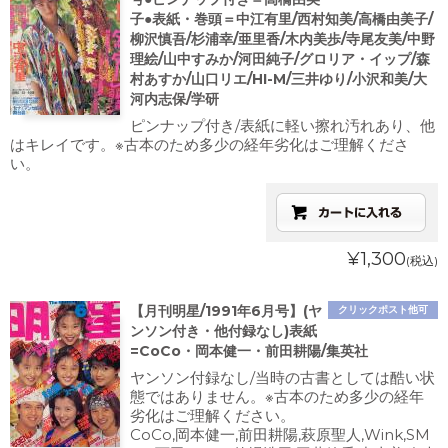
子●表紙・巻頭＝中江有里/西村知美/高橋由美子/
柳沢慎吾/杉浦幸/亜里香/木内美歩/寺尾友美/中野
理絵/山中すみか/河田純子/グロリア・イップ/森
村あすか/山口リエ/HI-M/三井ゆり/小沢和美/大
河内志保/学研
ピンナップ付き/表紙に軽い擦れ汚れあり、他
はキレイです。※古本のため多少の経年劣化はご理解くださ
い。
¥1,300
(税込)
【月刊明星/1991年6月号】(ヤ
クリックポスト他可
ンソン付き・他付録なし)表紙
=CoCo・岡本健一・前田耕陽/集英社
ヤンソン付録なし/当時の古書としては酷い状
態ではありません。※古本のため多少の経年
劣化はご理解ください。
CoCo,岡本健一,前田耕陽,萩原聖人,Wink,SM