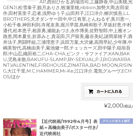
AP,西田ひかる,的場浩司,工藤静香,中山美穂,光
GENJI,松雪泰子,観月ありさ,牧瀬里穂,ribbon,加勢大周,吉田栄
作,田村英里子,忍者,浅野ゆう子,山田邦子,江口洋介,柳沢慎吾,L.L.
BROTHERS,天才ダンサー田中,中江有里,とんねるず,美川憲一,
小松千春,神田利則,寺尾友美,堀川早苗,島崎和歌子,早坂好恵,中村
通代,松本恵子,相原勇,瀬能あづさ,永作博美,佐野智郎,中上雅オン
路恵,岡本夏生,折原みと,貴花田,宍戸留美,藤谷美紀,諸岡菜穂子,酒
井法子,男闘呼組,三浦理恵子,浜田万葉,大沢健,高岡早紀,少年隊,中
嶋美智代,高橋由美子,菊池健一郎,チェッカーズ,田中陽子,稲垣吾
郎,中山忍,織田裕二,CHA-CHA,ピンク・サファイア,KAN,BAK
U,児島未散,BAKUFU-SLAMP,BY-SEXUAL,P.J,RIO,WARRA
NT,VALENTINE,FIREHOUSE,ZINATRA,BAD MOON,RISIN
G,大江千里,M.C.HAMMER,Mi-Ke,江口洋介,電気グルーヴ,ECH
OS/ほか
¥2,000
(税込)
【近代映画/1992年4月号】表
クリックポスト他可
紙＝高橋由美子/ポスター付き/
近代映画社