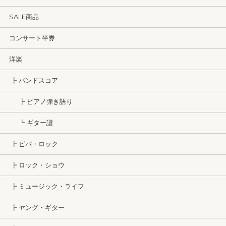
SALE商品
コンサート半券
洋楽
┣ バンドスコア
┣ ピアノ弾き語り
┗ ギター譜
┣ ビバ・ロック
┣ ロック・ショウ
┣ ミュージック・ライフ
┣ ヤング・ギター