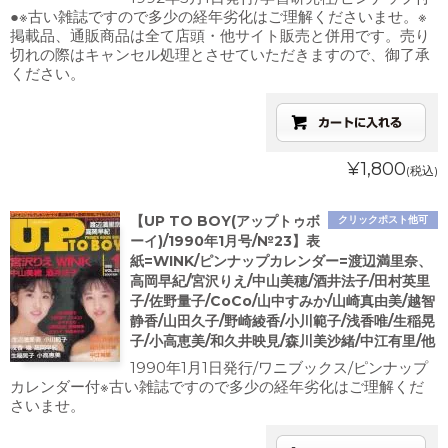
●※古い雑誌ですので多少の経年劣化はご理解くださいませ。※
掲載品、通販商品は全て店頭・他サイト販売と併用です。売り
切れの際はキャンセル処理とさせていただきますので、御了承
ください。
¥1,800
(税込)
【UP TO BOY(アップトゥボ
クリックポスト他可
ーイ)/1990年1月号/№23】表
紙=WINK/ピンナップカレンダー=渡辺満里奈、
高岡早紀/宮沢りえ/中山美穂/酒井法子/田村英里
子/佐野量子/CoCo/山中すみか/山崎真由美/越智
静香/山田久子/野崎綾香/小川範子/浅香唯/生稲晃
子/小高恵美/和久井映見/森川美沙緒/中江有里/他
1990年1月1日発行/ワニブックス/ピンナップ
カレンダー付※古い雑誌ですので多少の経年劣化はご理解くだ
さいませ。