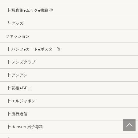
┣ 写真集●ムック●書籍 他
┗ グッズ
ファッション
┣ パンフ●カード●ポスター他
┣ メンズクラブ
┣ アンアン
┣ 花椿●BELL
┣ エルジャポン
┣ 流行通信
┣ dansen 男子専科