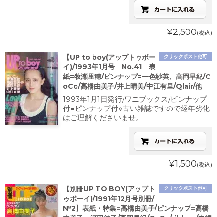
¥2,500
(税込)
【UP to boy(アップトゥボー
クリックポスト他可
イ)/1993年1月号 No.41 表
紙=牧瀬里穂/ピンナップ=一色紗英、高岡早紀/C
oCo/高橋由美子/井上晴美/中江有里/Qlair/他
1993年1月1日発行/ワニブックス/ピンナップ
付●ピンナップ付※古い雑誌ですので経年劣化
はご理解くださいませ。
¥1,500
(税込)
【別冊UP TO BOY(アップト
クリックポスト他可
ゥボーイ)/1991年12月号別冊/
№2】表紙・特集=高橋由美子/ピンナップ=高橋