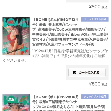
¥900
(税込)
【BOMB!(ボム)/1992年12月
クリックポスト他可
号】表紙=井上麻美/ピンナッ
プ=高橋由美子/CoCo/三浦理恵子/瀬能あづさ/
中嶋美智代/田山真美子/ribbon/Qlair/井上晴美/
宮沢りえ/小田茜/堀川早苗/中江有里/永井美奈子/
安達祐実/東京パフォーマンスドール/他
1992年12月1日発行/学習研究社/ピンナップ付
※古い雑誌ですので多少の経年劣化はご理解
くださいませ。
¥800
(税込)
【BOMB!(ボム)/1992年10月
クリックポスト他可
号】表紙=三浦理恵子/ピンナ
ップ=CoCo/観月ありさ/井上晴美/酒井法子/高