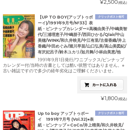
¥2,500
(税込)
【UP TO BOY(アップトゥボ
クリックポスト他可
ーイ)/1991年9月号/№33】表
紙・ピンナップカレンダー=高橋由美子/中嶋美智
代/三浦理恵子/中嶋朋子/西田ひかる/Qlair/中山
美穂/WINK/和久井映見/中江有里/古柴香織/井上
香織/中田めぐみ/堀川早苗/山口弘美/高山美図紀/
有沢妃呂子/鈴木ユカリ/如月舞/小林由美恵/他
1991年9月1日発行/ワニブックス/ピンナップ
カレンダー付/当時の古書としては酷い状態ではありません。※
古い雑誌ですので多少の経年劣化はご理解くださいませ。
¥1,800
(税込)
Up to boy アップトゥボー
クリックポスト他可
イ 1991年7月号 (Vol.32)●表
紙・ピンナップ＝CoCo/井上晴美/和久井映見/