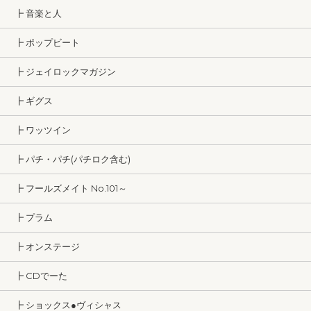
┣ 音楽と人
┣ ポップビート
┣ ジェイロックマガジン
┣ ギグス
┣ ワッツイン
┣ パチ・パチ(パチロク含む)
┣ フールズメイト No.101～
┣ プラム
┣ オンステージ
┣ CDでーた
┣ ショックス●ヴィシャス