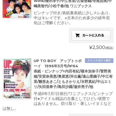
Wink/櫻井淳子/中江有里/古柴香織/寺尾由美/中
嶋美智代/小松千春/他 ワニブックス
ピンナップ付き/表紙裏表紙に少しスレあり、
中はキレイです。※古本のため多少の経年劣
化はご理解ください。
¥2,500
(税込)
UP TO BOY アップトゥボ
クリックポスト他可
ーイ 1996年3月号/№64
表紙・ピンナップ=内田有紀/榎本加奈子/菅野美
穂/安室奈美恵/奥菜恵/井出薫/遠山景織子/中江有
里/雛形あきこ/ともさかりえ/水野真紀/中山エミ
リ/矢田亜希子/島田沙羅/遊井亮子/他
平成8年3月1日発行/ワニブックス/ピンナップ
付●アイドル雑誌の古書としてひどい状態で
はありません。切り取り・著しいイタミなど
は無し。