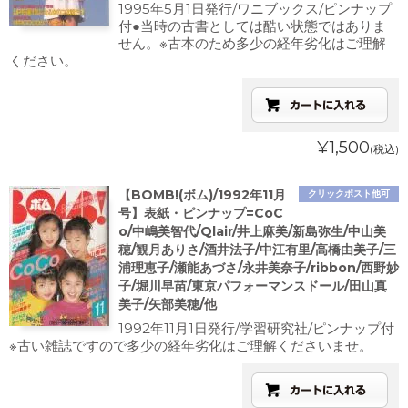
1995年5月1日発行/ワニブックス/ピンナップ
付●当時の古書としては酷い状態ではありま
せん。※古本のため多少の経年劣化はご理解
ください。
¥1,500
(税込)
【BOMB!(ボム)/1992年11月
クリックポスト他可
号】表紙・ピンナップ=CoC
o/中嶋美智代/Qlair/井上麻美/新島弥生/中山美
穂/観月ありさ/酒井法子/中江有里/高橋由美子/三
浦理恵子/瀬能あづさ/永井美奈子/ribbon/西野妙
子/堀川早苗/東京パフォーマンスドール/田山真
美子/矢部美穂/他
1992年11月1日発行/学習研究社/ピンナップ付
※古い雑誌ですので多少の経年劣化はご理解くださいませ。