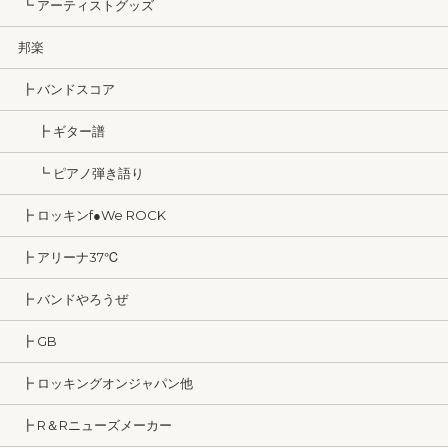
┗ アーティストグッズ
邦楽
┣ バンドスコア
┣ ギター譜
┗ ピアノ弾き語り
┣ ロッキンf●We ROCK
┣ アリーナ37℃
┣ バンドやろうぜ
┣ GB
┣ ロッキングオンジャパン他
┣ R＆Rニューズメーカー