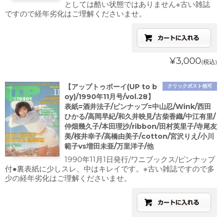
としては酷い状態ではありません※古い雑誌
ですので経年劣化はご理解くださいませ。
¥3,000
(税込)
【アップトゥボーイ(UP to b
クリックポスト他可
oy)/1990年11月号/vol.28】
表紙=酒井法子/ピンナップ=中山忍/Wink/西田
ひかる/高岡早紀/和久井映見/古柴香織/中江有里/
仲畑幾久子/本田理沙/ribbon/田村英里子/寺尾友
美/桜井幸子/高橋由美子/cotton/宮沢りえ/小川
範子vs増田未亜/万里洋子/他
1990年11月1日発行/ワニブックス/ピンナップ
付●裏表紙に少しスレ、中はキレイです。※古い雑誌ですので多
少の経年劣化はご理解くださいませ。