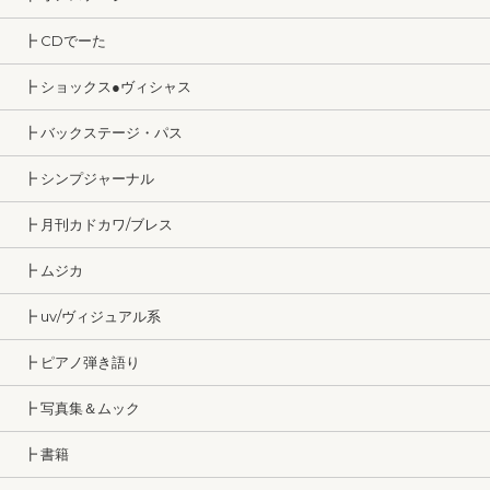
┣ CDでーた
┣ ショックス●ヴィシャス
┣ バックステージ・パス
┣ シンプジャーナル
┣ 月刊カドカワ/ブレス
┣ ムジカ
┣ uv/ヴィジュアル系
┣ ピアノ弾き語り
┣ 写真集＆ムック
┣ 書籍