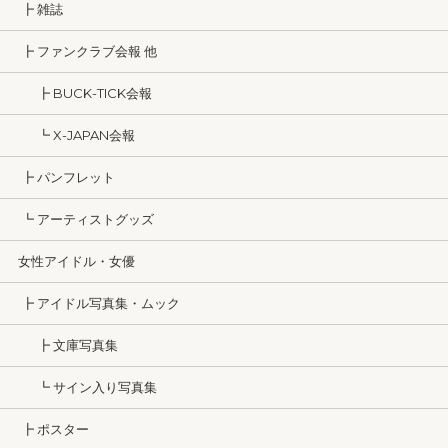
┣ 雑誌
┣ ファンクラブ会報 他
┣ BUCK-TICK会報
┗ X-JAPAN会報
┣ パンフレット
┗ アーティストグッズ
女性アイドル・女優
┣ アイドル写真集・ムック
┣ 文庫写真集
┗ サイン入り写真集
┣ ポスター