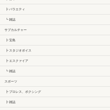
┣ バラエティ
┗ 雑誌
サブカルチャー
┣ 宝島
┣ スタジオボイス
┣ エスクァイア
┗ 雑誌
スポーツ
┣ プロレス、ボクシング
┣ 雑誌