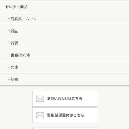
セレクト商品
┣ 写真集・ムック
┣ 雑誌
┣ 雑貨
┣ 書籍/単行本
┣ 文庫
┗ 新書