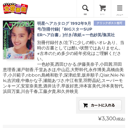
検索
カート
メニュー
明星ヘアカタログ 1992年9月
クリックポスト他可
会員登録
号/別冊付録(「BIGスターSUP
ERヘア白書」)付き/表紙＝一色紗英/集英社
別冊付録付き/左下に少しの軽いオレあり、当
ログイン
時の古書としては酷い状態ではありません。
※古本のため多少の経年劣化はご理解くださ
い。
一色紗英,西田ひかる,伊藤美奈子,小田茜,羽田
恵理香,瀬戸朝香,千堂あきほ,中山忍,大野幹代,永作博美,高橋由美
子,小川範子,ribbon,島崎和歌子,深津絵里,坂井順子,Qlair,Niki-Ni
ki,吉沢瞳,中條かな子,瀬能あづさ,中江有里,羽野晶紀,スーパーモ
ンキーズ,安室奈美恵,酒井法子,早坂好恵,沖本富美代,沖本美智代,
浜田万葉,川合千春,工藤夕貴,和久井映見
¥3,300
(税込)