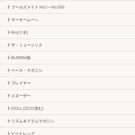
┣ フールズメイト No.1～No.100
┣ マーキームーン
┣ Rio(リオ)
┣ ザ・ミュージック
┣ BURRN!他
┣ ベース・マガジン
┣ プレイヤー
┣ スヌーザー
┣ DOLL (ZOO含む)
┣ リズム＆ドラムマガジン
┣ ビートレッグ