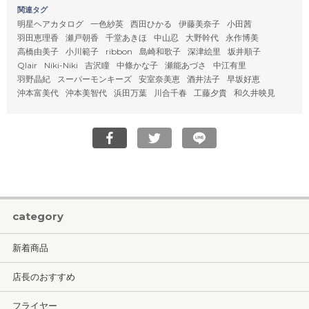
関連タグ
明星ヘアカタログ
一色紗英
西田ひかる
伊藤美奈子
小田茜
羽田恵理香
瀬戸朝香
千堂あきほ
中山忍
大野幹代
永作博美
高橋由美子
小川範子
ribbon
島崎和歌子
深津絵里
坂井順子
Qlair
Niki-Niki
吉沢瞳
中條かな子
瀬能あづさ
中江有里
羽野晶紀
スーパーモンキーズ
安室奈美恵
酒井法子
早坂好恵
沖本富美代
沖本美智代
浜田万葉
川合千春
工藤夕貴
和久井映見
category
新着商品
店長のおすすめ
フライヤー