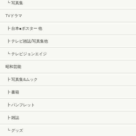
┗ 写真集
TVドラマ
┣ 台本●ポスター 他
┣ テレビ雑誌/写真集他
┗ テレビジョンエイジ
昭和芸能
┣ 写真集&ムック
┣ 書籍
┣ パンフレット
┣ 雑誌
┗ グッズ