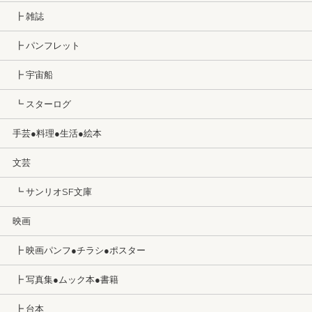
┣ 雑誌
┣ パンフレット
┣ 宇宙船
┗ スターログ
手芸●料理●生活●絵本
文芸
┗ サンリオSF文庫
映画
┣ 映画パンフ●チラシ●ポスター
┣ 写真集●ムック本●書籍
┣ 台本