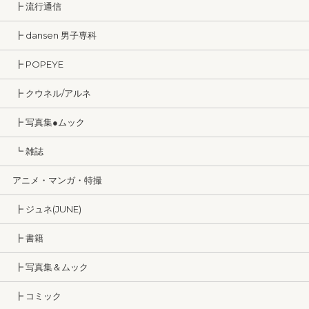
┣ 流行通信
┣ dansen 男子専科
┣ POPEYE
┣ クウネル/アルネ
┣ 写真集●ムック
┗ 雑誌
アニメ・マンガ・特撮
┣ ジュネ(JUNE)
┣ 書籍
┣ 写真集＆ムック
┣ コミック