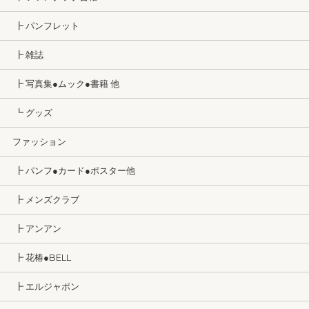
┣ パンフレット
┣ 雑誌
┣ 写真集●ムック●書籍 他
┗ グッズ
ファッション
┣ パンフ●カード●ポスター他
┣ メンズクラブ
┣ アンアン
┣ 花椿●BELL
┣ エルジャポン