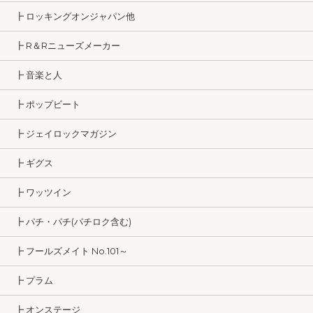
┣ ロッキングオンジャパン他
┣ R＆Rニューズメーカー
┣ 音楽と人
┣ ポップビート
┣ ジェイロックマガジン
┣ ギグス
┣ ワッツイン
┣ パチ・パチ(パチロク含む)
┣ フールズメイト No.101～
┣ プラム
┣ オンステージ