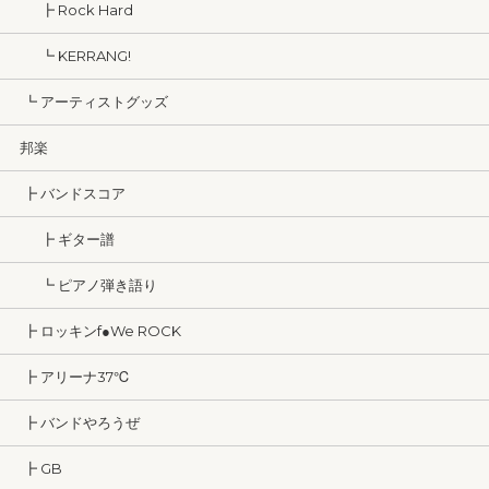
┣ Rock Hard
┗ KERRANG!
┗ アーティストグッズ
邦楽
┣ バンドスコア
┣ ギター譜
┗ ピアノ弾き語り
┣ ロッキンf●We ROCK
┣ アリーナ37℃
┣ バンドやろうぜ
┣ GB