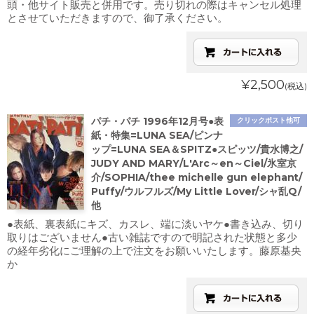
頭・他サイト販売と併用です。売り切れの際はキャンセル処理
とさせていただきますので、御了承ください。
¥2,500
(税込)
パチ・パチ 1996年12月号●表
クリックポスト他可
紙・特集=LUNA SEA/ピンナ
ップ=LUNA SEA＆SPITZ●スピッツ/貴水博之/
JUDY AND MARY/L'Arc～en～Ciel/氷室京
介/SOPHIA/thee michelle gun elephant/
Puffy/ウルフルズ/My Little Lover/シャ乱Q/
他
●表紙、裏表紙にキズ、カスレ、端に淡いヤケ●書き込み、切り
取りはございません●古い雑誌ですので明記された状態と多少
の経年劣化にご理解の上で注文をお願いいたします。藤原基央
か