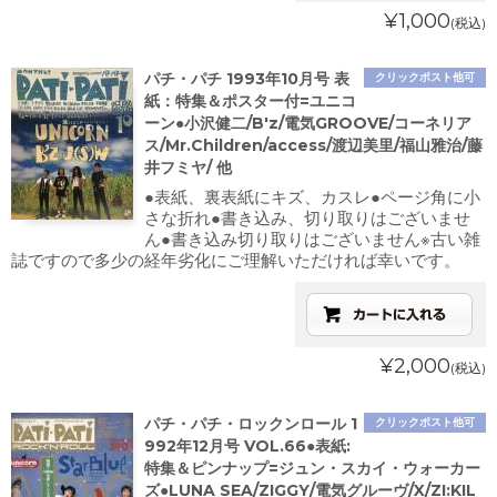
¥1,000
(税込)
パチ・パチ 1993年10月号 表
クリックポスト他可
紙：特集＆ポスター付=ユニコ
ーン●小沢健二/B'z/電気GROOVE/コーネリア
ス/Mr.Children/access/渡辺美里/福山雅治/藤
井フミヤ/ 他
●表紙、裏表紙にキズ、カスレ●ページ角に小
さな折れ●書き込み、切り取りはございませ
ん●書き込み切り取りはございません※古い雑
誌ですので多少の経年劣化にご理解いただければ幸いです。
¥2,000
(税込)
パチ・パチ・ロックンロール 1
クリックポスト他可
992年12月号 VOL.66●表紙:
特集＆ピンナップ=ジュン・スカイ・ウォーカー
ズ●LUNA SEA/ZIGGY/電気グルーヴ/X/ZI:KIL