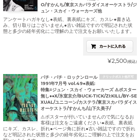
O/すかんち/東京スカパラダイスオーケストラ/ジ
ュン・スカイ・ウォーカーズ他
アンケートハガキなし●表紙、裏表紙にキズ、カスレ●書き込
み、切り取りはございません●古い雑誌ですので明記された状
態と多少の経年劣化にご理解の上で注文をお願いいたします。
¥2,500
(税込)
パチ・パチ・ロックンロール
クリックポスト他不可
1991年7月号 vol.49●表紙:
特集=ジュン・スカイ・ウォーカーズ ⚠️ポスター
無し●●X/氷室京介/BUCK-TICK/ZI:KILL/BY-SE
XUAL/ユニコーン/カステラ/東京スカパラダイス
オーケストラ/すかんち/山下久美子/
⚠️ポスターが付いていませんので気になるお
客様は注文をご遠慮ください●表紙、裏表紙
にキズ、カスレ、折れ●ページ角に折れ●古い雑誌ですので折れ
など明記された状態と多少の経年劣化にご理解の上で注文をお