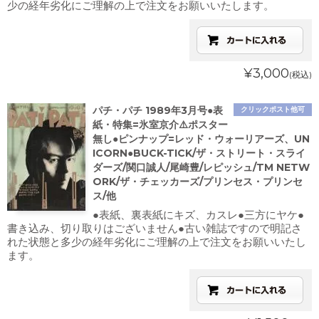
少の経年劣化にご理解の上で注文をお願いいたします。
¥3,000
(税込)
パチ・パチ 1989年3月号●表
クリックポスト他可
紙・特集=氷室京介⚠️ポスター
無し●ピンナップ=レッド・ウォーリアーズ、UN
ICORN●BUCK-TICK/ザ・ストリート・スライ
ダーズ/関口誠人/尾崎豊/レピッシュ/TM NETW
ORK/ザ・チェッカーズ/プリンセス・プリンセ
ス/他
●表紙、裏表紙にキズ、カスレ●三方にヤケ●
書き込み、切り取りはございません●古い雑誌ですので明記さ
れた状態と多少の経年劣化にご理解の上で注文をお願いいたし
ます。