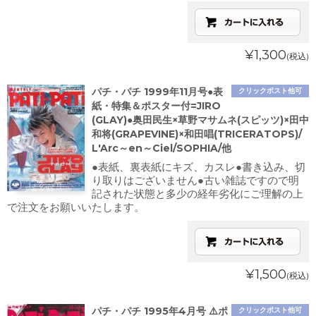
¥1,300
(税込)
パチ・パチ 1999年11月号●表
クリックポスト他可
紙・特集＆ポスター付=JIRO
(GLAY)●奥田民生×草野マサムネ(スピッツ)×田中
和将(GRAPEVINE)×和田唱(TRICERATOPS)/
L'Arc～en～Ciel/SOPHIA/他
●表紙、裏表紙にキズ、カスレ●書き込み、切
り取りはございません●古い雑誌ですので明
記された状態と多少の経年劣化にご理解の上
で注文をお願いいたします。
¥1,500
(税込)
パチ・パチ 1995年4月号 ⚠️ポ
クリックポスト他可