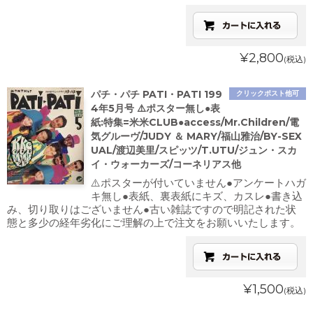
¥2,800
(税込)
パチ・パチ PATI・PATI 199
クリックポスト他可
4年5月号 ⚠️ポスター無し●表
紙:特集=米米CLUB●access/Mr.Children/電
気グルーヴ/JUDY ＆ MARY/福山雅治/BY-SEX
UAL/渡辺美里/スピッツ/T.UTU/ジュン・スカ
イ・ウォーカーズ/コーネリアス他
⚠️ポスターが付いていません●アンケートハガ
キ無し●表紙、裏表紙にキズ、カスレ●書き込
み、切り取りはございません●古い雑誌ですので明記された状
態と多少の経年劣化にご理解の上で注文をお願いいたします。
¥1,500
(税込)