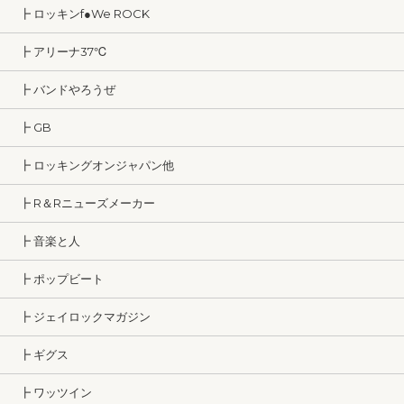
┣ ロッキンf●We ROCK
┣ アリーナ37℃
┣ バンドやろうぜ
┣ GB
┣ ロッキングオンジャパン他
┣ R＆Rニューズメーカー
┣ 音楽と人
┣ ポップビート
┣ ジェイロックマガジン
┣ ギグス
┣ ワッツイン