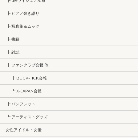
┣ uv/ヴィジュアル系
┣ ピアノ弾き語り
┣ 写真集＆ムック
┣ 書籍
┣ 雑誌
┣ ファンクラブ会報 他
┣ BUCK-TICK会報
┗ X-JAPAN会報
┣ パンフレット
┗ アーティストグッズ
女性アイドル・女優