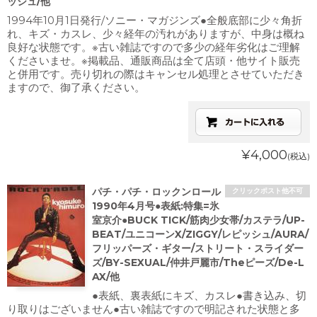
ッシュ/他
1994年10月1日発行/ソニー・マガジンズ●全般底部に少々角折
れ、キズ・カスレ、少々経年の汚れがありますが、中身は概ね
良好な状態です。※古い雑誌ですので多少の経年劣化はご理解
くださいませ。※掲載品、通販商品は全て店頭・他サイト販売
と併用です。売り切れの際はキャンセル処理とさせていただき
ますので、御了承ください。
¥4,000
(税込)
パチ・パチ・ロックンロール
クリックポスト他不可
1990年4月号●表紙:特集=氷
室京介●BUCK TICK/筋肉少女帯/カステラ/UP-
BEAT/ユニコーンX/ZIGGY/レピッシュ/AURA/
フリッパーズ・ギター/ストリート・スライダー
ズ/BY-SEXUAL/仲井戸麗市/Theピーズ/De-L
AX/他
●表紙、裏表紙にキズ、カスレ●書き込み、切
り取りはございません●古い雑誌ですので明記された状態と多