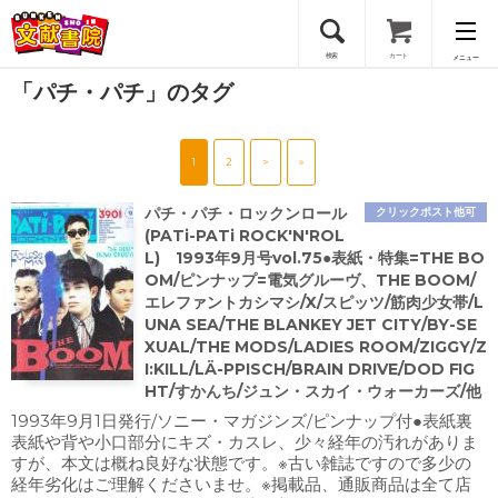
検索
カート
メニュー
「パチ・パチ」のタグ
会員登録
1
2
>
»
ログイン
パチ・パチ・ロックンロール
クリックポスト他可
(PATi-PATi ROCK'N'ROL
L) 1993年9月号vol.75●表紙・特集=THE BO
OM/ピンナップ=電気グルーヴ、THE BOOM/
エレファントカシマシ/X/スピッツ/筋肉少女帯/L
UNA SEA/THE BLANKEY JET CITY/BY-SE
XUAL/THE MODS/LADIES ROOM/ZIGGY/Z
I:KILL/LÄ-PPISCH/BRAIN DRIVE/DOD FIG
HT/すかんち/ジュン・スカイ・ウォーカーズ/他
1993年9月1日発行/ソニー・マガジンズ/ピンナップ付●表紙裏
表紙や背や小口部分にキズ・カスレ、少々経年の汚れがありま
すが、本文は概ね良好な状態です。※古い雑誌ですので多少の
経年劣化はご理解くださいませ。※掲載品、通販商品は全て店