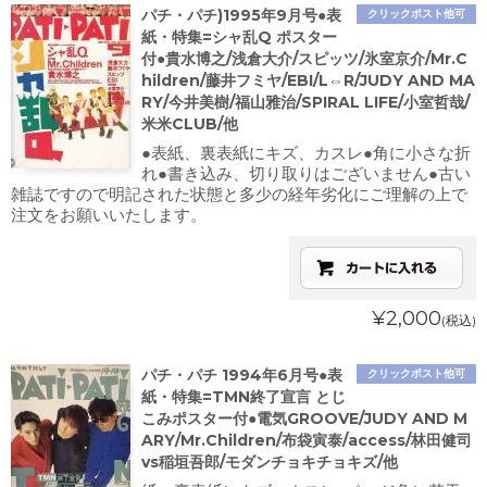
パチ・パチ)1995年9月号●表
クリックポスト他可
紙・特集=シャ乱Q ポスター
付●貴水博之/浅倉大介/スピッツ/氷室京介/Mr.C
hildren/藤井フミヤ/EBI/L⇔R/JUDY AND MA
RY/今井美樹/福山雅治/SPIRAL LIFE/小室哲哉/
米米CLUB/他
●表紙、裏表紙にキズ、カスレ●角に小さな折
れ●書き込み、切り取りはございません●古い
雑誌ですので明記された状態と多少の経年劣化にご理解の上で
注文をお願いいたします。
¥2,000
(税込)
パチ・パチ 1994年6月号●表
クリックポスト他可
紙・特集=TMN終了宣言 とじ
こみポスター付●電気GROOVE/JUDY AND M
ARY/Mr.Children/布袋寅泰/access/林田健司
vs稲垣吾郎/モダンチョキチョキズ/他