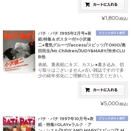
¥1,800
(税込)
パチ・パチ 1995年2月号●表
クリックポスト他可
紙:特集＆ポスター付=小沢健
二●電気グルーヴ/access/スピッツ/TOKIO/奥
田民生/Mr.Children/JUDY&MARY/米米CLU
B他
表紙、裏表紙にキズ、カスレ●書き込み、切
り取りはございません※古い雑誌ですので多
少の経年劣化にご理解の上で注文ください。
¥5,000
(税込)
パチ・パチ 1997年10月号●表
クリックポスト他可
紙・特集=GLAY●ラルク・ア
ン・シエル/JUDY AND MARY/スピッツ/T.M.