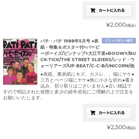
¥2,000
(税込)
パチ・パチ 1988年5月号 ●表
クリックポスト他可
紙・特集＆ポスター付=バービ
ーボーイズ/ピンナップ=大江千里●BOOWY/BU
CK-TICK/THE STREET SLIDERS/レッド・ウ
ォーリアーズ/UP-BEAT/C-C-B/UNICORN/他
●表紙、裏表紙にキズ、カスレ、、端にヤケ●
三方とページ端にヤケ●角に小さな折れ●書き
込み、切り取りはございません●古い雑誌で
すので明記された状態と多少の経年劣化にご理解の上で注文を
お願いいたします。
¥2,500
(税込)