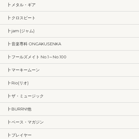
┣ メタル・ギア
┣ クロスビート
┣ jam (ジャム)
┣ 音楽専科 ONGAKUSENKA
┣ フールズメイト No.1～No.100
┣ マーキームーン
┣ Rio(リオ)
┣ ザ・ミュージック
┣ BURRN!他
┣ ベース・マガジン
┣ プレイヤー