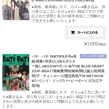
D MARY/SOPHIA/19/ゆず/Λucifer/他
●表紙、裏表紙にキズ、カスレ●書き込み、切
り取りはございません●古い雑誌ですので明
記された状態と多少の経年劣化にご理解の上
で注文をお願いいたします。
¥1,000
(税込)
パチ・パチ 1987年9月号●表
クリックポスト他可
紙:特集=米米CLUB⚠️ポスタ
ー無し●BOOWY/C-C-B/THE BLUE HEART
S/UP-BEAT/尾崎豊/岡村靖幸/関口誠人/松岡英
明/ザ・チェッカーズ/渡辺美里/TM NETWOR
K/ハウンド・ドッグ/バービーボーイズ/大江千
里/他
●表紙、裏表紙にキズ、カスレ●三方に淡いヤ
ケ●書き込み、切り取りはございません●古い雑誌ですので明記
された状態と多少の経年劣化にご理解の上で注文をお願いいた
します。