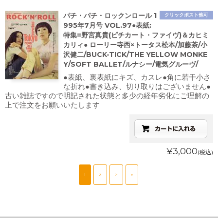
パチ・パチ・ロックンロール 1
クリックポスト他可
995年7月号 VOL.97●表紙:
特集=野宮真貴(ピチカート・ファイヴ)＆カヒミ
カリィ● ローリー寺西×トータス松本/加藤茶/小
沢健二/BUCK-TICK/THE YELLOW MONKE
Y/SOFT BALLET/ルナシー/電気グルーヴ/
●表紙、裏表紙にキズ、カスレ●角に若干小さ
な折れ●書き込み、切り取りはございません●
古い雑誌ですので明記された状態と多少の経年劣化にご理解の
上で注文をお願いいたします
¥3,000
(税込)
1
2
>
»