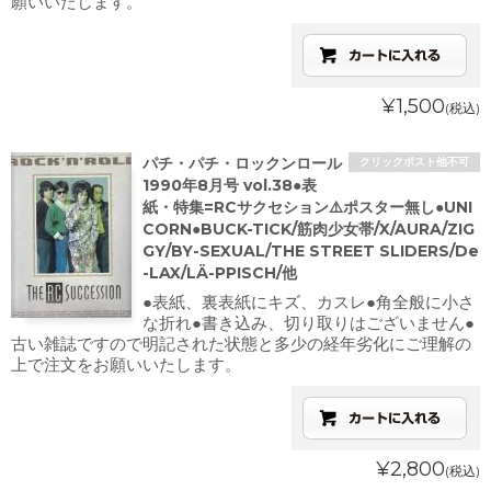
願いいたします。
¥1,500
(税込)
パチ・パチ・ロックンロール
クリックポスト他不可
1990年8月号 vol.38●表
紙・特集=RCサクセション⚠️ポスター無し●UNI
CORN●BUCK-TICK/筋肉少女帯/X/AURA/ZIG
GY/BY-SEXUAL/THE STREET SLIDERS/De
-LAX/LÄ-PPISCH/他
●表紙、裏表紙にキズ、カスレ●角全般に小さ
な折れ●書き込み、切り取りはございません●
古い雑誌ですので明記された状態と多少の経年劣化にご理解の
上で注文をお願いいたします。
¥2,800
(税込)