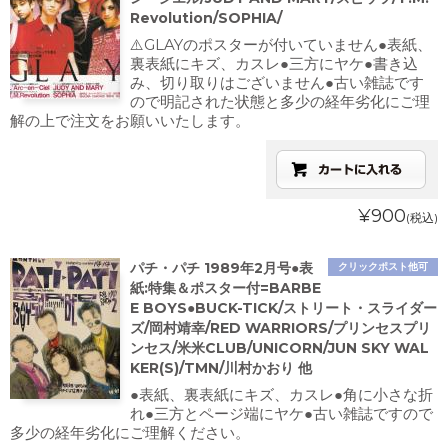
Revolution/SOPHIA/
⚠️GLAYのポスターが付いていません●表紙、
裏表紙にキズ、カスレ●三方にヤケ●書き込
み、切り取りはございません●古い雑誌です
ので明記された状態と多少の経年劣化にご理
解の上で注文をお願いいたします。
¥900
(税込)
パチ・パチ 1989年2月号●表
クリックポスト他可
紙:特集＆ポスター付=BARBE
E BOYS●BUCK-TICK/ストリート・スライダー
ズ/岡村靖幸/RED WARRIORS/プリンセスプリ
ンセス/米米CLUB/UNICORN/JUN SKY WAL
KER(S)/TMN/川村かおり 他
●表紙、裏表紙にキズ、カスレ●角に小さな折
れ●三方とページ端にヤケ●古い雑誌ですので
多少の経年劣化にご理解ください。