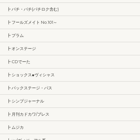
┣ パチ・パチ(パチロク含む)
┣ フールズメイト No.101～
┣ プラム
┣ オンステージ
┣ CDでーた
┣ ショックス●ヴィシャス
┣ バックステージ・パス
┣ シンプジャーナル
┣ 月刊カドカワ/ブレス
┣ ムジカ