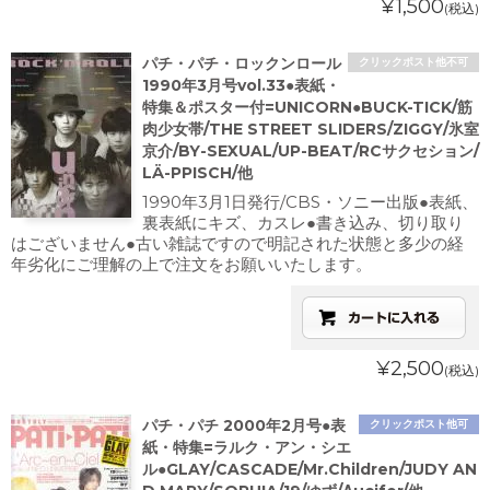
¥1,500
(税込)
パチ・パチ・ロックンロール
クリックポスト他不可
1990年3月号vol.33●表紙・
特集＆ポスター付=UNICORN●BUCK-TICK/筋
肉少女帯/THE STREET SLIDERS/ZIGGY/氷室
京介/BY-SEXUAL/UP-BEAT/RCサクセション/
LÄ-PPISCH/他
1990年3月1日発行/CBS・ソニー出版●表紙、
裏表紙にキズ、カスレ●書き込み、切り取り
はございません●古い雑誌ですので明記された状態と多少の経
年劣化にご理解の上で注文をお願いいたします。
¥2,500
(税込)
パチ・パチ 2000年2月号●表
クリックポスト他可
紙・特集=ラルク・アン・シエ
ル●GLAY/CASCADE/Mr.Children/JUDY AN