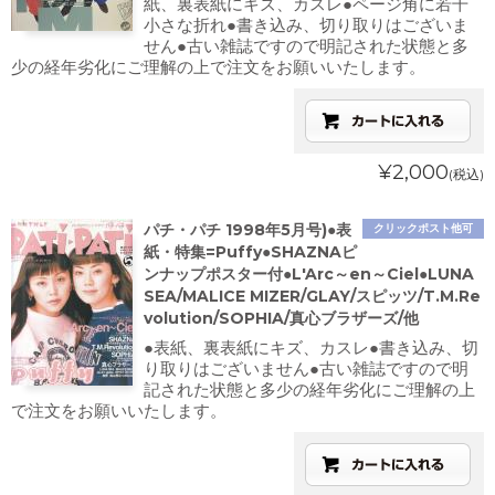
紙、裏表紙にキズ、カスレ●ページ角に若干
小さな折れ●書き込み、切り取りはございま
せん●古い雑誌ですので明記された状態と多
少の経年劣化にご理解の上で注文をお願いいたします。
¥2,000
(税込)
パチ・パチ 1998年5月号)●表
クリックポスト他可
紙・特集=Puffy●SHAZNAピ
ンナップポスター付●L'Arc～en～Ciel●LUNA
SEA/MALICE MIZER/GLAY/スピッツ/T.M.Re
volution/SOPHIA/真心ブラザーズ/他
●表紙、裏表紙にキズ、カスレ●書き込み、切
り取りはございません●古い雑誌ですので明
記された状態と多少の経年劣化にご理解の上
で注文をお願いいたします。