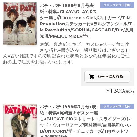
パチ・パチ 1998年8月号表
クリックポスト他可
紙・特集=GLAY⚠️GLAYポス
ター無し//L'Arc～en～Cielポストカード/T.M.
Revolutionステッカー付●ラルクアンシエル/T.
M.Revolution/SOPHIA/CASCADE/B'z/及川
光博/MALICE MIZER/他
表紙、裏表紙にキズ、カスレ●ページ角に小
さな折れ●書き込み、切り取りはございませ
ん●古い雑誌ですので明記された状態と多少の経年劣化にご理
解の上で注文をお願いいたします。
¥1,300
(税込)
パチ・パチ 1988年7月号●表
クリックポスト他可
紙・特集=尾崎豊⚠️ポスター無
し●BUCK-TICK/ストリート・スライダーズ/レ
ッド・ウォーリアーズ/岡村靖幸/吉川晃司/C-C-
B/UNICORN/ザ・チェッカーズ/TMネットワー