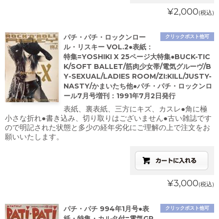
¥2,000
(税込)
パチ・パチ・ロックンロー
クリックポスト他可
ル・リスキー VOL.2●表紙：
特集=YOSHIKI X 25ページ大特集●BUCK-TIC
K/SOFT BALLET/筋肉少女帯/電気グルーヴ/B
Y-SEXUAL/LADIES ROOM/ZI:KILL/JUSTY-
NASTY/かまいたち他●パチ・パチ・ロックンロ
ール7月号増刊：1991年7月2日発行
表紙、裏表紙、三方にキズ、カスレ●角に極
小さな折れ●書き込み、切り取りはございません●古い雑誌です
ので明記された状態と多少の経年劣化にご理解の上で注文をお
願いいたします。
¥3,000
(税込)
パチ・パチ 994年1月号●表
クリックポスト他可
紙・特集・カルタ付=電気GR