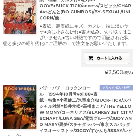
OOVE●BUCK-TICK/access/スピッツ/CHAR
Avsどんと(BO GUMBOS)/BY-SEXUAL/UNI
CORN/他
●表紙、裏表紙にキズ、カスレ、端に淡いヤ
ケ●角に小さな折れ●書き込み、切り取りはご
ざいません●古い雑誌ですので明記された状
態と多少の経年劣化にご理解の上で注文をお願いいたします。
¥2,500
(税込)
パチ・パチ・ロックンロー
クリックポスト他可
ル 1994年10月号vol.88●表
紙・特集=小沢健二/氷室京介/BUCK-TICK/スペ
シャル対談=松井常松×高橋まこと/THE YELLO
W MONY/コーネリアス/BLANKEY JET CITY/
SCHAFT/LUNA SEA/電気グルーヴ/JUDY AN
D MARY/黒夢/スチャダラパー/東京スカパラダ
イスオーケストラ/ZIGGY/すかんち/ISSAY/レピ