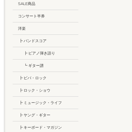
SALE商品
コンサート半券
洋楽
┣ バンドスコア
┣ ピアノ弾き語り
┗ ギター譜
┣ ビバ・ロック
┣ ロック・ショウ
┣ ミュージック・ライフ
┣ ヤング・ギター
┣ キーボード・マガジン