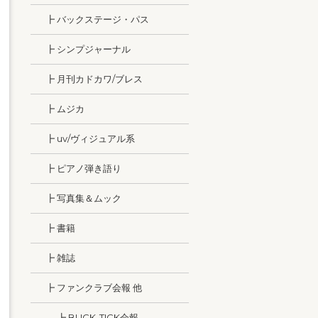
┣ バックステージ・パス
┣ シンプジャーナル
┣ 月刊カドカワ/ブレス
┣ ムジカ
┣ uv/ヴィジュアル系
┣ ピアノ弾き語り
┣ 写真集＆ムック
┣ 書籍
┣ 雑誌
┣ ファンクラブ会報 他
┣ BUCK-TICK会報