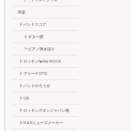
邦楽
┣ バンドスコア
┣ ギター譜
┗ ピアノ弾き語り
┣ ロッキンf●We ROCK
┣ アリーナ37℃
┣ バンドやろうぜ
┣ GB
┣ ロッキングオンジャパン他
┣ R＆Rニューズメーカー