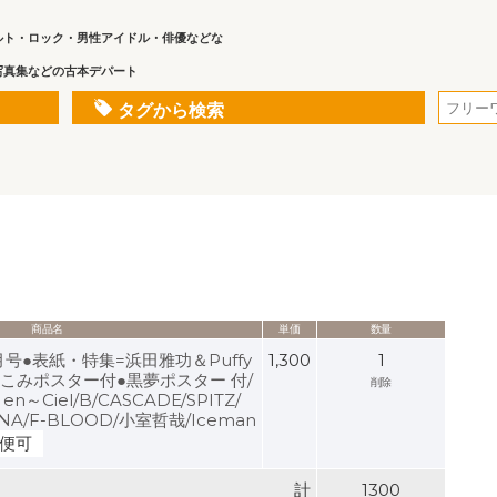
ルト・ロック・男性アイドル・俳優などな
写真集などの古本デパート
タグから検索
商品名
単価
数量
月号●表紙・特集=浜田雅功＆Puffy
1,300
1
じこみポスター付●黒夢ポスター 付/
削除
～en～Ciel/B/CASCADE/SPITZ/
A/F-BLOOD/小室哲哉/Iceman
便可
計
1300