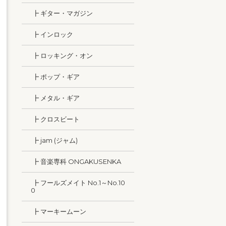
┣ ギター・マガジン
┣ インロック
┣ ロッキング・オン
┣ ポップ・ギア
┣ メタル・ギア
┣ クロスビート
┣ jam (ジャム)
┣ 音楽専科 ONGAKUSENKA
┣ フールズメイト No.1～No.10
0
┣ マーキームーン