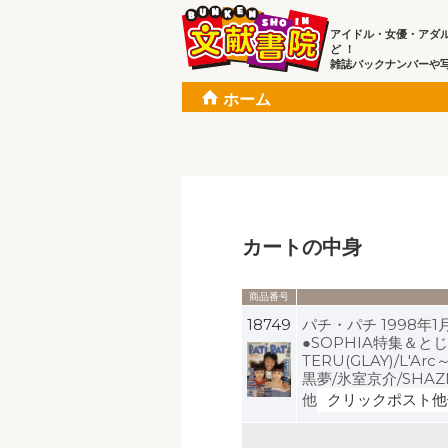
アイドル・女優・アダ
ど ！
雑誌バックナンバーや
ホーム
カートの中身
商品番号
18749
パチ・パチ 1998年1
●SOPHIA特集＆と
TERU(GLAY)/L'Arc
黒夢/氷室京介/SHAZN
他
クリックポスト他