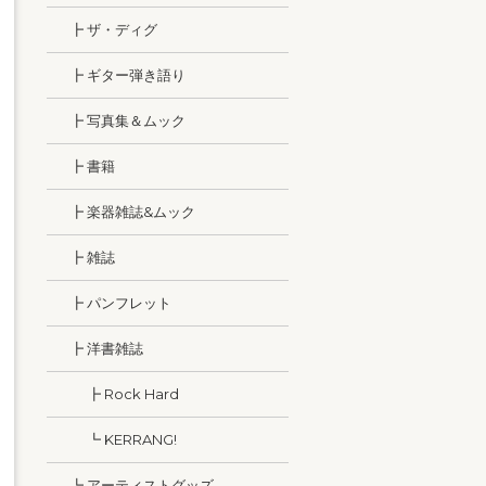
┣ ザ・ディグ
┣ ギター弾き語り
┣ 写真集＆ムック
┣ 書籍
┣ 楽器雑誌&ムック
┣ 雑誌
┣ パンフレット
┣ 洋書雑誌
┣ Rock Hard
┗ KERRANG!
┗ アーティストグッズ