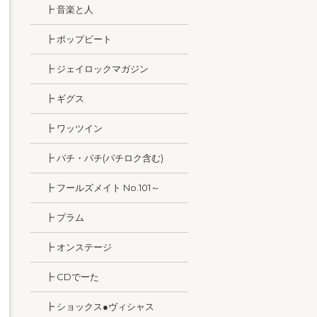
┣ 音楽と人
┣ ポップビート
┣ ジェイロックマガジン
┣ ギグス
┣ ワッツイン
┣ パチ・パチ(パチロク含む)
┣ フールズメイト No.101～
┣ プラム
┣ オンステージ
┣ CDでーた
┣ ショックス●ヴィシャス