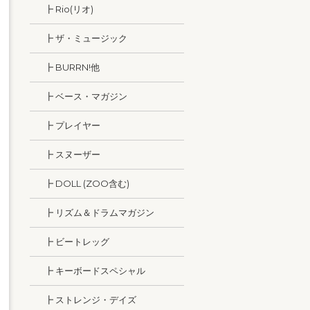
┣ Rio(リオ)
┣ ザ・ミュージック
┣ BURRN!他
┣ ベース・マガジン
┣ プレイヤー
┣ スヌーザー
┣ DOLL (ZOO含む)
┣ リズム＆ドラムマガジン
┣ ビートレッグ
┣ キーボードスペシャル
┣ ストレンジ・デイズ