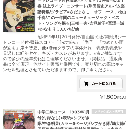
ートレコード付)●表紙=さだまさし/特集=松山千
春 誌上ライブ・コンサート/岸田智史アルバム楽
譜特集/グラビア=さだまさし、オフコース、松山
千春/この一年間のニューミュージック・ベス
ト・ソングを探る(三橋一夫×吉見佑子×冨澤一誠
×かなもりしんいち)/他
昭和55年1月20日発行/自由国民社/開封済シー
トレコード付/収録スコア=「心の悩み」「尚子」「つめたい雨
が窓を」岸田智史、他●巻頭グラフの本体外れ、表紙裏表紙や
見返しに経年ヤケ、キズ・カスレがあります。※古い雑誌です
ので多少の経年劣化はご理解くださいませ。※掲載品、通販商
品は全て店頭・他サイト販売と併用です。売り切れの際はキャ
ンセル処理とさせていただきますので、御了承ください。
¥1,800
(税込)
中学二年コース 1983年1月
クリックポスト他不可
号(付録なし)●表紙=シブがき
隊/中森明菜(カラー5ページ)/シブがき隊/嶋大輔/