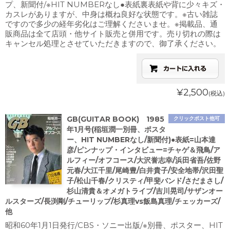
プ、新聞付/※HIT NUMBERなし●表紙裏表紙や背に少々キズ・
カスレがありますが、中身は概ね良好な状態です。※古い雑誌
ですので多少の経年劣化はご理解くださいませ。※掲載品、通
販商品は全て店頭・他サイト販売と併用です。売り切れの際は
キャンセル処理とさせていただきますので、御了承ください。
¥2,500
(税込)
GB(GUITAR BOOK) 1985
クリックポスト他可
年1月号(稲垣潤一別冊、ポスタ
ー、HIT NUMBERなし/新聞付)●表紙=山本達
彦/ピンナップ・インタビュー=チャゲ＆飛鳥/ア
ルフィー/オフコース/大沢誉志幸/浜田省吾/佐野
元春/大江千里/尾崎豊/白井貴子/安全地帯/沢田聖
子/松山千春/クリスティ/甲斐バンド/さだまさし/
杉山清貴＆オメガトライブ/吉川晃司/サザンオー
ルスターズ/長渕剛/チューリップ/杉真理vs飯島真理/チェッカーズ/
他
昭和60年1月1日発行/CBS・ソニー出版/※別冊、ポスター、HIT