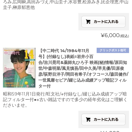
ろみ,広岡瞬,高田みづえ,中山圭子,水谷豊,松原みき,比企理恵,中山
圭子,榊原郁恵他
¥6,000
(税込)
【中二時代 14/1984年11月
クリックポスト他可
号】(付録なし)表紙=岩井小百
合/吉川晃司&薬師丸ひろ子 映画(秘)情報/原田知
世/中森明菜/風見慎吾/田中久美/早見優/田原俊
彦/荻野目洋子/岡田有希子/オフコース/森田健作/
一世風靡セピア/綴じ込み成績アップ暗記フィル
ター付
昭和59年11月1日発行/旺文社/※付録なし/綴じ込み成績アップ暗
記フィルター付●※古い雑誌ですので多少の経年劣化はご理解く
ださいませ。