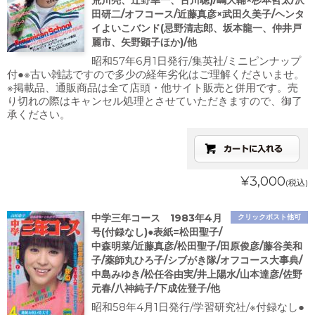
荒川亮、辻野幸一、古川聰)/嶋大輔×杉本哲太/沢
田研二/オフコース/近藤真彦×武田久美子/ヘンタ
イよいこバンド(忌野清志郎、坂本龍一、仲井戸
麗市、矢野顕子ほか)/他
昭和57年6月1日発行/集英社/ミニピンナップ
付●※古い雑誌ですので多少の経年劣化はご理解くださいませ。
※掲載品、通販商品は全て店頭・他サイト販売と併用です。売
り切れの際はキャンセル処理とさせていただきますので、御了
承ください。
¥3,000
(税込)
中学三年コース 1983年4月
クリックポスト他可
号(付録なし)●表紙=松田聖子/
中森明菜/近藤真彦/松田聖子/田原俊彦/藤谷美和
子/薬師丸ひろ子/シブがき隊/オフコース大事典/
中島みゆき/松任谷由実/井上陽水/山本達彦/佐野
元春/八神純子/下成佐登子/他
昭和58年4月1日発行/学習研究社/※付録なし●