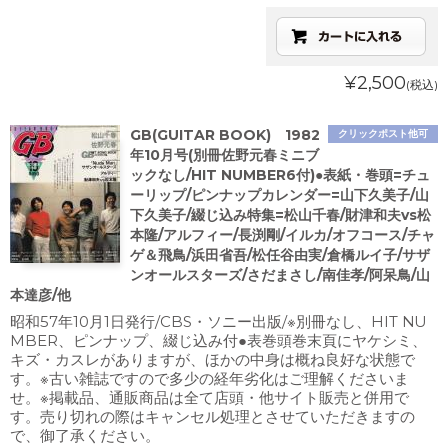
¥2,500
(税込)
GB(GUITAR BOOK) 1982
クリックポスト他可
年10月号(別冊佐野元春ミニブ
ックなし/HIT NUMBER6付)●表紙・巻頭=チュ
ーリップ/ピンナップカレンダー=山下久美子/山
下久美子/綴じ込み特集=松山千春/財津和夫vs松
本隆/アルフィー/長渕剛/イルカ/オフコース/チャ
ゲ＆飛鳥/浜田省吾/松任谷由実/倉橋ルイ子/サザ
ンオールスターズ/さだまさし/南佳孝/阿呆鳥/山
本達彦/他
昭和57年10月1日発行/CBS・ソニー出版/※別冊なし、HIT NU
MBER、ピンナップ、綴じ込み付●表巻頭巻末頁にヤケシミ、
キズ・カスレがありますが、ほかの中身は概ね良好な状態で
す。※古い雑誌ですので多少の経年劣化はご理解くださいま
せ。※掲載品、通販商品は全て店頭・他サイト販売と併用で
す。売り切れの際はキャンセル処理とさせていただきますの
で、御了承ください。