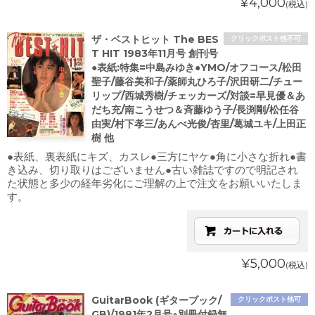
¥4,000
(税込)
ザ・ベストヒット The BES
クリックポスト他不可
T HIT 1983年11月号 創刊号
●表紙:特集=中島みゆき●YMO/オフコース/松田
聖子/藤谷美和子/薬師丸ひろ子/沢田研二/チュー
リップ/西城秀樹/チェッカーズ/対談=早見優＆あ
だち充/南こうせつ＆斉藤ゆう子/長渕剛/松任谷
由実/村下孝三/あんべ光俊/杏里/葛城ユキ/上田正
樹 他
●表紙、裏表紙にキズ、カスレ●三方にヤケ●角に小さな折れ●書
き込み、切り取りはございません●古い雑誌ですので明記され
た状態と多少の経年劣化にご理解の上で注文をお願いいたしま
す。
¥5,000
(税込)
GuitarBook (ギターブック/
クリックポスト他可
GB)/1981年2月号※別冊付録無