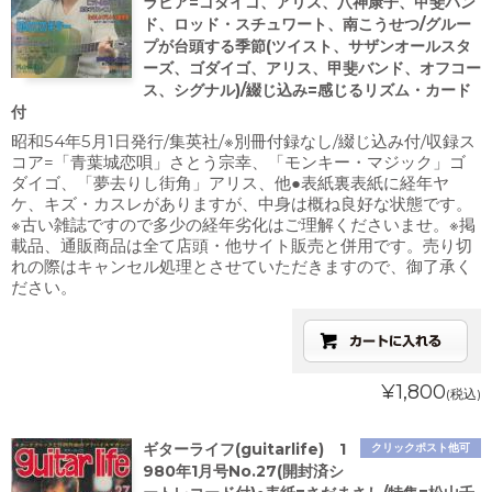
ラビア=ゴダイゴ、アリス、八神康子、甲斐バン
ド、ロッド・スチュワート、南こうせつ/グルー
プが台頭する季節(ツイスト、サザンオールスタ
ーズ、ゴダイゴ、アリス、甲斐バンド、オフコー
ス、シグナル)/綴じ込み=感じるリズム・カード
付
昭和54年5月1日発行/集英社/※別冊付録なし/綴じ込み付/収録ス
コア=「青葉城恋唄」さとう宗幸、「モンキー・マジック」ゴ
ダイゴ、「夢去りし街角」アリス、他●表紙裏表紙に経年ヤ
ケ、キズ・カスレがありますが、中身は概ね良好な状態です。
※古い雑誌ですので多少の経年劣化はご理解くださいませ。※掲
載品、通販商品は全て店頭・他サイト販売と併用です。売り切
れの際はキャンセル処理とさせていただきますので、御了承く
ださい。
¥1,800
(税込)
ギターライフ(guitarlife) 1
クリックポスト他可
980年1月号No.27(開封済シ