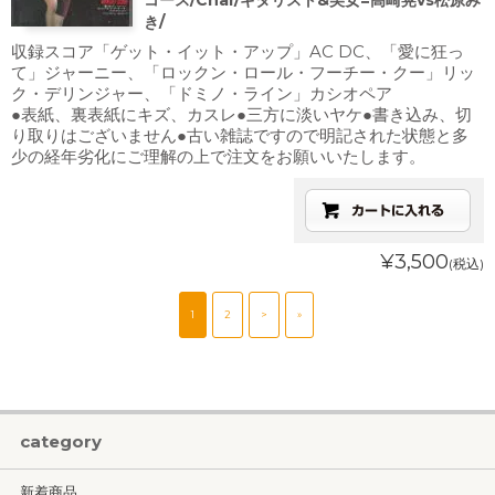
コース/Char/ギタリスト&美女=高崎晃vs松原み
き/
収録スコア「ゲット・イット・アップ」AC DC、「愛に狂っ
て」ジャーニー、「ロックン・ロール・フーチー・クー」リッ
ク・デリンジャー、「ドミノ・ライン」カシオペア
●表紙、裏表紙にキズ、カスレ●三方に淡いヤケ●書き込み、切
り取りはございません●古い雑誌ですので明記された状態と多
少の経年劣化にご理解の上で注文をお願いいたします。
¥3,500
(税込)
1
2
>
»
category
新着商品