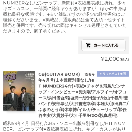
NUMBERなし/ピンナップ、新聞付●表紙裏表紙に折れ、少々
キズ・カスレ、一部頁に経年ヤケがありますが、ほかの中身は
概ね良好な状態です。※古い雑誌ですので多少の経年劣化はご
理解くださいませ。※掲載品、通販商品は全て店頭・他サイト
販売と併用です。売り切れの際はキャンセル処理とさせていた
だきますので、御了承ください。
¥2,000
(税込)
GB(GUITAR BOOK) 1984
クリックポスト他可
年4月号(山本達彦別冊なし/HI
T NUMBER24付)●表紙=チャゲ＆飛鳥/ピンナ
ップ・インタビュー=長渕剛/アルフイー/オフコ
ース/浜田省吾/稲垣潤一/沢田聖子/松山千春/甲斐
バンド/安部恭弘/大沢誉志幸/鈴木雄大/原田真二/
ふきのとう/鈴木康博/イルカ/チューリップ/松任
谷由実/大貫妙子/大江千里/H2O/杉真理/他
昭和59年4月1日発行/CBS・ソニー出版/※別冊なし/HIT NUM
BER、ピンナップ付●表紙裏表紙に折れ、キズ・カスレがあり