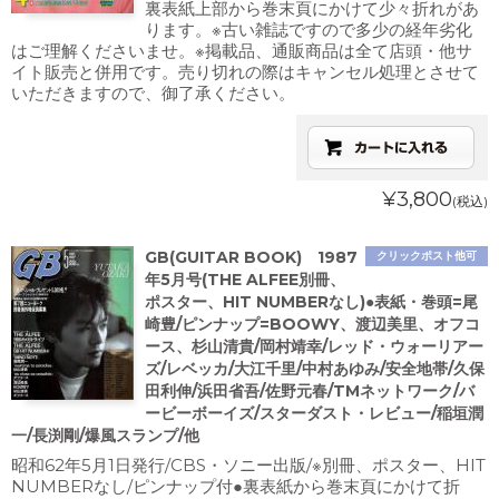
裏表紙上部から巻末頁にかけて少々折れがあ
ります。※古い雑誌ですので多少の経年劣化
はご理解くださいませ。※掲載品、通販商品は全て店頭・他サ
イト販売と併用です。売り切れの際はキャンセル処理とさせて
いただきますので、御了承ください。
¥3,800
(税込)
GB(GUITAR BOOK) 1987
クリックポスト他可
年5月号(THE ALFEE別冊、
ポスター、HIT NUMBERなし)●表紙・巻頭=尾
崎豊/ピンナップ=BOOWY、渡辺美里、オフコ
ース、杉山清貴/岡村靖幸/レッド・ウォーリアー
ズ/レベッカ/大江千里/中村あゆみ/安全地帯/久保
田利伸/浜田省吾/佐野元春/TMネットワーク/バ
ービーボーイズ/スターダスト・レビュー/稲垣潤
一/長渕剛/爆風スランプ/他
昭和62年5月1日発行/CBS・ソニー出版/※別冊、ポスター、HIT
NUMBERなし/ピンナップ付●裏表紙から巻末頁にかけて折