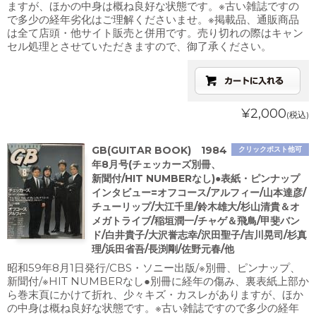
ますが、ほかの中身は概ね良好な状態です。※古い雑誌ですの
で多少の経年劣化はご理解くださいませ。※掲載品、通販商品
は全て店頭・他サイト販売と併用です。売り切れの際はキャン
セル処理とさせていただきますので、御了承ください。
¥2,000
(税込)
GB(GUITAR BOOK) 1984
クリックポスト他可
年8月号(チェッカーズ別冊、
新聞付/HIT NUMBERなし)●表紙・ピンナップ
インタビュー=オフコース/アルフィー/山本達彦/
チューリップ/大江千里/鈴木雄大/杉山清貴＆オ
メガトライブ/稲垣潤一/チャゲ＆飛鳥/甲斐バン
ド/白井貴子/大沢誉志幸/沢田聖子/吉川晃司/杉真
理/浜田省吾/長渕剛/佐野元春/他
昭和59年8月1日発行/CBS・ソニー出版/※別冊、ピンナップ、
新聞付/※HIT NUMBERなし●別冊に経年の傷み、裏表紙上部か
ら巻末頁にかけて折れ、少々キズ・カスレがありますが、ほか
の中身は概ね良好な状態です。※古い雑誌ですので多少の経年