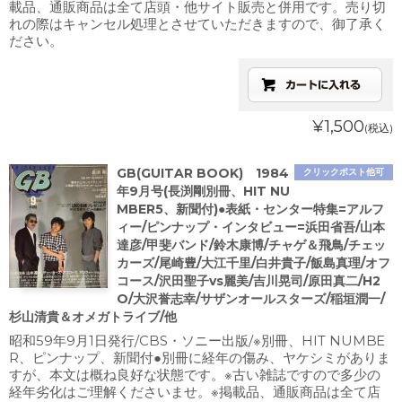
載品、通販商品は全て店頭・他サイト販売と併用です。売り切
れの際はキャンセル処理とさせていただきますので、御了承く
ださい。
¥1,500
(税込)
GB(GUITAR BOOK) 1984
クリックポスト他可
年9月号(長渕剛別冊、HIT NU
MBER5、新聞付)●表紙・センター特集=アルフ
ィー/ピンナップ・インタビュー=浜田省吾/山本
達彦/甲斐バンド/鈴木康博/チャゲ＆飛鳥/チェッ
カーズ/尾崎豊/大江千里/白井貴子/飯島真理/オフ
コース/沢田聖子vs麗美/吉川晃司/原田真二/H2
O/大沢誉志幸/サザンオールスターズ/稲垣潤一/
杉山清貴＆オメガトライブ/他
昭和59年9月1日発行/CBS・ソニー出版/※別冊、HIT NUMBE
R、ピンナップ、新聞付●別冊に経年の傷み、ヤケシミがありま
すが、本文は概ね良好な状態です。※古い雑誌ですので多少の
経年劣化はご理解くださいませ。※掲載品、通販商品は全て店