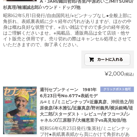
A・JARI/織田哲郎/杏里/中原めいこ/MITSURU/
杉真理/楠瀬誠志郎/ハウンド・ドッグ/他
昭和62年5月1日発行/自由国民社/※ピンナップなし●全般上部に
角折れ、表紙裏表紙に少々経年の汚れがありますが、ほかの中
身は概ね良好な状態です。※古い雑誌ですので多少の経年劣化
はご理解くださいませ。※掲載品、通販商品は全て店頭・他サ
イト販売と併用です。売り切れの際はキャンセル処理とさせて
いただきますので、御了承ください。
¥2,000
(税込)
週刊セブンティーン 1981年
クリックポスト他可
6月23日号No.677●表紙モデ
ル=ミミ/ミニピンナップ=近藤真彦、沖田浩之/田
原俊彦/本木雅弘/近藤真彦/野村義男/横浜銀蝿/堤
大二郎/スターダスト・レビュー/オフコース/シ
ャネルズ/三原順子/大橋恵里子vs高見知佳/他
昭和56年6月23日発行/集英社/ミニピンナッ
プ付●表紙裏表紙から頁にかけて角折れがあ