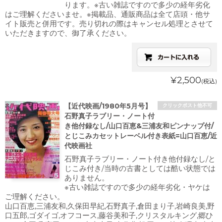
ります。※古い雑誌ですので多少の経年劣化
はご理解くださいませ。※掲載品、通販商品は全て店頭・他サ
イト販売と併用です。売り切れの際はキャンセル処理とさせて
いただきますので、御了承ください。
¥2,500
(税込)
【近代映画/1980年5月号】
クリックポスト他不可
石野真子ラブリー・ノート付
き他付録なし/山口百恵&三浦友和ピンナップ付/
とじこみカセットレーベル付き表紙=山口百恵/近
代映画社
石野真子ラブリー・ノート付き他付録なし/と
じこみ付き/当時の古書としては酷い状態では
ありません。
※古い雑誌ですので多少の経年劣化・ヤケは
ご理解ください。
山口百恵,三浦友和,久保田早紀,石野真子,倉田まり子,岩崎良美,野
口五郎,ゴダイゴ,オフコース,藤谷美和子,クリスタルキング,郷ひ