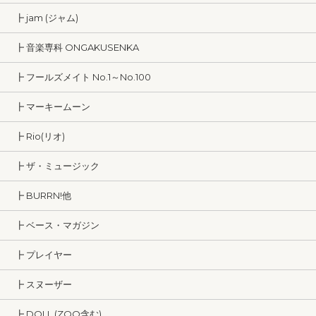
┣ jam (ジャム)
┣ 音楽専科 ONGAKUSENKA
┣ フールズメイト No.1～No.100
┣ マーキームーン
┣ Rio(リオ)
┣ ザ・ミュージック
┣ BURRN!他
┣ ベース・マガジン
┣ プレイヤー
┣ スヌーザー
┣ DOLL (ZOO含む)