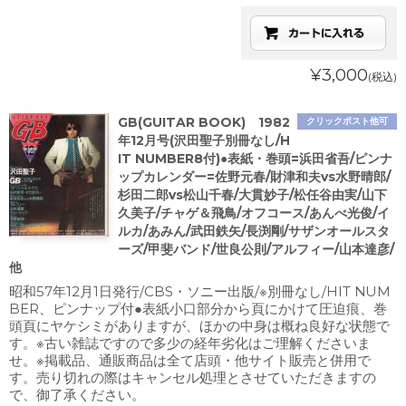
¥3,000
(税込)
GB(GUITAR BOOK) 1982
クリックポスト他可
年12月号(沢田聖子別冊なし/H
IT NUMBER8付)●表紙・巻頭=浜田省吾/ピンナ
ップカレンダー=佐野元春/財津和夫vs水野晴郎/
杉田二郎vs松山千春/大貫妙子/松任谷由実/山下
久美子/チャゲ＆飛鳥/オフコース/あんべ光俊/イ
ルカ/あみん/武田鉄矢/長渕剛/サザンオールスタ
ーズ/甲斐バンド/世良公則/アルフィー/山本達彦/
他
昭和57年12月1日発行/CBS・ソニー出版/※別冊なし/HIT NUM
BER、ピンナップ付●表紙小口部分から頁にかけて圧迫痕、巻
頭頁にヤケシミがありますが、ほかの中身は概ね良好な状態で
す。※古い雑誌ですので多少の経年劣化はご理解くださいま
せ。※掲載品、通販商品は全て店頭・他サイト販売と併用で
す。売り切れの際はキャンセル処理とさせていただきますの
で、御了承ください。