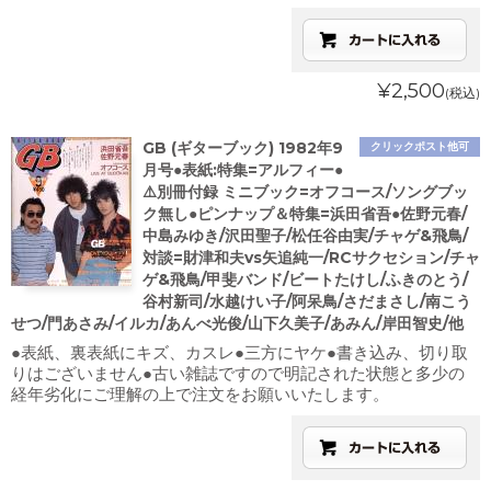
¥2,500
(税込)
GB (ギターブック) 1982年9
クリックポスト他可
月号●表紙:特集=アルフィー●
⚠️別冊付録 ミニブック=オフコース/ソングブッ
ク無し●ピンナップ＆特集=浜田省吾●佐野元春/
中島みゆき/沢田聖子/松任谷由実/チャゲ&飛鳥/
対談=財津和夫vs矢追純一/RCサクセション/チャ
ゲ&飛鳥/甲斐バンド/ビートたけし/ふきのとう/
谷村新司/水越けい子/阿呆鳥/さだまさし/南こう
せつ/門あさみ/イルカ/あんべ光俊/山下久美子/あみん/岸田智史/他
●表紙、裏表紙にキズ、カスレ●三方にヤケ●書き込み、切り取
りはございません●古い雑誌ですので明記された状態と多少の
経年劣化にご理解の上で注文をお願いいたします。