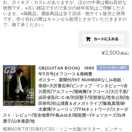
れ、少々キズ・カスレがありますが、ほかの中身は概ね良好な
状態です。※古い雑誌ですので多少の経年劣化はご理解くださ
いませ。※掲載品、通販商品は全て店頭・他サイト販売と併用
です。売り切れの際はキャンセル処理とさせていただきますの
で、御了承ください。
¥2,500
(税込)
GB(GUITAR BOOK) 1985
クリックポスト他可
年7月号(オフコース＆尾崎豊
ポスター、新聞付/HIT NUMBERなし)●表紙・
巻頭=大沢誉志幸/ピンナップ・インタビュー=吉
川晃司/アルフィー/尾崎豊/オフコース/大江千里/
浜田省吾/C-C-B/沢田聖子/安部恭弘/世良公則/池
田幸司/杉山清貴＆オメガトライブ/飯島真理/鈴
木康博/チューリップ/TMネットワーク/スターダ
スト・レビュー/安全地帯/中島みゆき/稲垣潤一/チェツカーズ/白井
貴子/山本達彦/他
昭和60年7月1日発行/CBS・ソニー出版/ポスター、ピンナッ