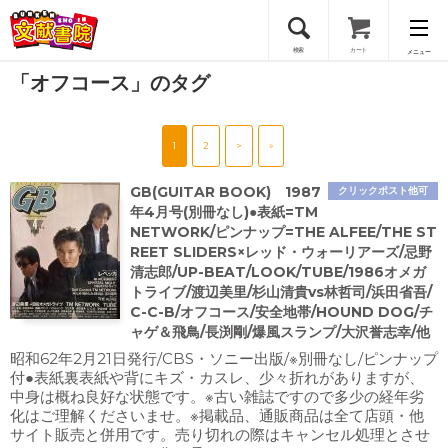
検索
カート
メニュー
「オフコース」のタグ
会員登録
1
2
>
»
ログイン
GB(GUITAR BOOK) 1987
クリックポスト他可
年4月号(別冊なし)●表紙=TM
NETWORK/ピンナップ=THE ALFEE/THE ST
REET SLIDERS×レッド・ウォーリアーズ/忌野
清志郎/UP-BEAT/LOOK/TUBE/1986オメガ
トライブ/渡辺美里/杉山清貴vs林哲司/浜田省吾/
C-C-B/オフコース/安全地帯/HOUND DOG/チ
ャゲ＆飛鳥/長渕剛/爆風スランプ/大沢誉志幸/他
昭和62年2月21日発行/CBS・ソニー出版/※別冊なし/ピンナップ
付●表紙裏表紙や背にキズ・カスレ、少々折れがありますが、
中身は概ね良好な状態です。※古い雑誌ですので多少の経年劣
化はご理解くださいませ。※掲載品、通販商品は全て店頭・他
サイト販売と併用です。売り切れの際はキャンセル処理とさせ