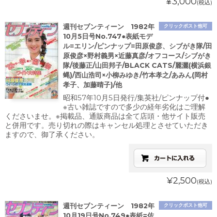
¥3,000
(税込)
週刊セブンティーン 1982年
クリックポスト他可
10月5日号No.747●表紙モデ
ル=エリン/ピンナップ=田原俊彦、シブがき隊/田
原俊彦×野村義男×近藤真彦/オフコース/シブがき
隊/後藤正/山田邦子/BLACK CATS/麗灑(横浜銀
蝿)/西山浩司×小柳みゆき/竹本孝之/あみん(岡村
孝子、加藤晴子)/他
昭和57年10月5日発行/集英社/ピンナップ付●
※古い雑誌ですので多少の経年劣化はご理解
くださいませ。※掲載品、通販商品は全て店頭・他サイト販売
と併用です。売り切れの際はキャンセル処理とさせていただき
ますので、御了承ください。
¥2,500
(税込)
週刊セブンティーン 1982年
クリックポスト他可
10月19日号No.749●表紙=佐