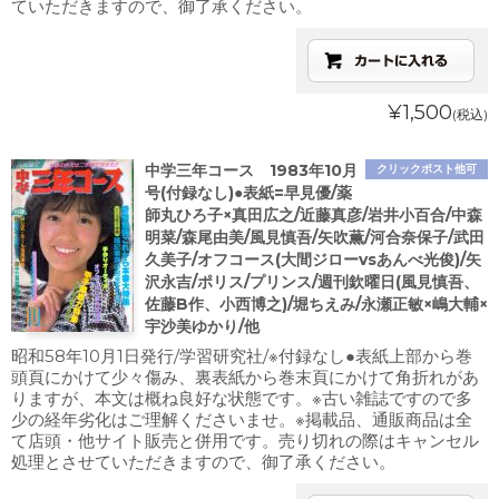
ていただきますので、御了承ください。
¥1,500
(税込)
中学三年コース 1983年10月
クリックポスト他可
号(付録なし)●表紙=早見優/薬
師丸ひろ子×真田広之/近藤真彦/岩井小百合/中森
明菜/森尾由美/風見慎吾/矢吹薫/河合奈保子/武田
久美子/オフコース(大間ジローvsあんべ光俊)/矢
沢永吉/ポリス/プリンス/週刊欽曜日(風見慎吾、
佐藤B作、小西博之)/堀ちえみ/永瀬正敏×嶋大輔×
宇沙美ゆかり/他
昭和58年10月1日発行/学習研究社/※付録なし●表紙上部から巻
頭頁にかけて少々傷み、裏表紙から巻末頁にかけて角折れがあ
りますが、本文は概ね良好な状態です。※古い雑誌ですので多
少の経年劣化はご理解くださいませ。※掲載品、通販商品は全
て店頭・他サイト販売と併用です。売り切れの際はキャンセル
処理とさせていただきますので、御了承ください。