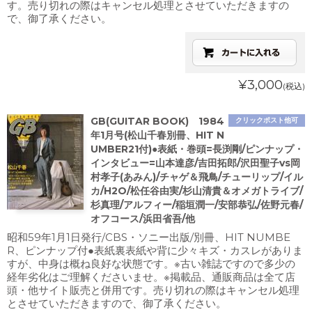
す。売り切れの際はキャンセル処理とさせていただきますの
で、御了承ください。
¥3,000
(税込)
GB(GUITAR BOOK) 1984
クリックポスト他可
年1月号(松山千春別冊、HIT N
UMBER21付)●表紙・巻頭=長渕剛/ピンナップ・
インタビュー=山本達彦/吉田拓郎/沢田聖子vs岡
村孝子(あみん)/チャゲ＆飛鳥/チューリップ/イル
カ/H2O/松任谷由実/杉山清貴＆オメガトライブ/
杉真理/アルフィー/稲垣潤一/安部恭弘/佐野元春/
オフコース/浜田省吾/他
昭和59年1月1日発行/CBS・ソニー出版/別冊、HIT NUMBE
R、ピンナップ付●表紙裏表紙や背に少々キズ・カスレがありま
すが、中身は概ね良好な状態です。※古い雑誌ですので多少の
経年劣化はご理解くださいませ。※掲載品、通販商品は全て店
頭・他サイト販売と併用です。売り切れの際はキャンセル処理
とさせていただきますので、御了承ください。