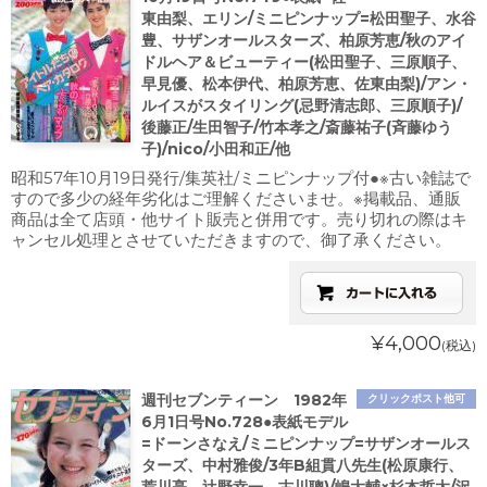
東由梨、エリン/ミニピンナップ=松田聖子、水谷
豊、サザンオールスターズ、柏原芳恵/秋のアイ
ドルヘア＆ビューティー(松田聖子、三原順子、
早見優、松本伊代、柏原芳恵、佐東由梨)/アン・
ルイスがスタイリング(忌野清志郎、三原順子)/
後藤正/生田智子/竹本孝之/斎藤祐子(斉藤ゆう
子)/nico/小田和正/他
昭和57年10月19日発行/集英社/ミニピンナップ付●※古い雑誌で
すので多少の経年劣化はご理解くださいませ。※掲載品、通販
商品は全て店頭・他サイト販売と併用です。売り切れの際はキ
ャンセル処理とさせていただきますので、御了承ください。
¥4,000
(税込)
週刊セブンティーン 1982年
クリックポスト他可
6月1日号No.728●表紙モデル
=ドーンさなえ/ミニピンナップ=サザンオールス
ターズ、中村雅俊/3年B組貫八先生(松原康行、