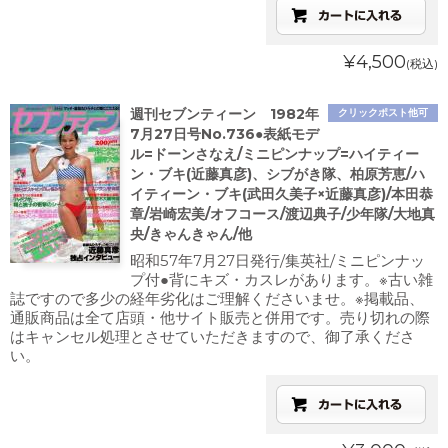
¥4,500
(税込)
週刊セブンティーン 1982年
クリックポスト他可
7月27日号No.736●表紙モデ
ル=ドーンさなえ/ミニピンナップ=ハイティー
ン・ブキ(近藤真彦)、シブがき隊、柏原芳恵/ハ
イティーン・ブキ(武田久美子×近藤真彦)/本田恭
章/岩崎宏美/オフコース/渡辺典子/少年隊/大地真
央/きゃんきゃん/他
昭和57年7月27日発行/集英社/ミニピンナッ
プ付●背にキズ・カスレがあります。※古い雑
誌ですので多少の経年劣化はご理解くださいませ。※掲載品、
通販商品は全て店頭・他サイト販売と併用です。売り切れの際
はキャンセル処理とさせていただきますので、御了承くださ
い。