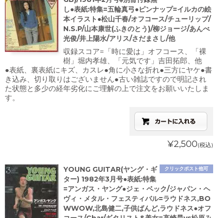
し●表紙:特集=五輪真弓●ピンナップ=イルカの絵
本イラスト●松山千春/オフコース/チューリップ/
N.S.P/山本康世(ふきのとう)/柳ジョージ/あんべ
光俊/井上陽水/アリス/さだまさし/他
収録スコア=「時に愛は」オフコース、「裸
樹」堀内孝雄、「元気です」吉田拓郎、他
●表紙、裏表紙にキズ、カスレ●角に小さな折れ●三方にヤケ●書
き込み、切り取りはございません●古い雑誌ですので明記され
た状態と多少の経年劣化にご理解の上で注文をお願いいたしま
す。
¥2,500
(税込)
YOUNG GUITAR(ヤング・ギ
クリックポスト他可
ター) 1982年3月号●表紙:特集
=アンガス・ヤング●ジェ・ベック/ジャパン・ヘ
ヴィ・メタル・フェスティバル=ラウドネス,BO
WWOW,北島健二,子供ばんど,ラウドネス●オフ