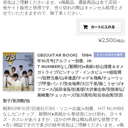
劣化はご理解くださいませ。※掲載品、通販商品は全て店頭・
他サイト販売と併用です。売り切れの際はキャンセル処理とさ
せていただきますので、御了承ください。
¥2,500
(税込)
GB(GUITAR BOOK) 1984
クリックポスト他可
年10月号(アルフィー別冊、HI
T NUMBERなし/新聞付)●表紙=杉山清貴＆オメ
ガトライブ/ピンナップ・インタビュー=稲垣潤
一/佐野元春/山本達彦/チャゲ＆飛鳥/チューリッ
プ/甲斐バンド/安全地帯/大江千里/南こうせつ/オ
フコース/浜田省吾/杉真理/大沢誉志幸/安部恭弘/
尾崎豊/チェッカーズ/吉川晃司/松任谷由実/沢田
聖子/長渕剛/他
昭和59年10月1日発行/CBS・ソニー出版/※別冊、HIT NUMBE
なし/ピンナップ、新聞付●表紙から巻頭頁にかけ折れ、少々キ
ズ・カスレがありますが、ほかの中身は概ね良好な状態です。
※古い雑誌ですので多少の経年劣化はご理解くださいませ。※掲