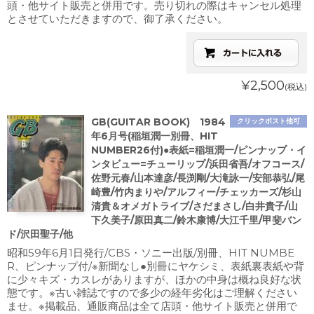
頭・他サイト販売と併用です。売り切れの際はキャンセル処理
とさせていただきますので、御了承ください。
¥2,500
(税込)
GB(GUITAR BOOK) 1984
クリックポスト他可
年6月号(稲垣潤一別冊、HIT
NUMBER26付)●表紙=稲垣潤一/ピンナップ・イ
ンタビュー=チューリップ/浜田省吾/オフコース/
佐野元春/山本達彦/長渕剛/大滝詠一/安部恭弘/尾
崎豊/竹内まりや/アルフィー/チェッカーズ/杉山
清貴＆オメガトライブ/さだまさし/白井貴子/山
下久美子/原田真二/鈴木康博/大江千里/甲斐バン
ド/沢田聖子/他
昭和59年6月1日発行/CBS・ソニー出版/別冊、HIT NUMBE
R、ピンナップ付/※新聞なし●別冊にヤケシミ、表紙裏表紙や背
に少々キズ・カスレがありますが、ほかの中身は概ね良好な状
態です。※古い雑誌ですので多少の経年劣化はご理解ください
ませ。※掲載品、通販商品は全て店頭・他サイト販売と併用で