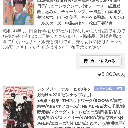
田原俊彦×近藤真彦×野村義男/堀ちえみ×小泉今
日子/ミュージックシーン(オフコース、紅麗威
甦、あみん、チューリップ、一風堂、山本達彦、
矢沢永吉、山下久美子、チャゲ＆飛鳥、サザンオ
ールスターズ、中島みゆき、松山千春)/他
昭和58年1月1日発行/学習研究社/※付録なし●※古い雑誌ですので
多少の経年劣化はご理解くださいませ。※掲載品、通販商品は
全て店頭・他サイト販売と併用です。売り切れの際はキャンセ
ル処理とさせていただきますので、御了承ください。
¥8,000
(税込)
シンプジャーナル 1987年5
クリックポスト他可
月号No.226(ピンナップなし)
●表紙・特集=TMネットワーク/BOOWY/岡村
靖幸/ARB/オフコース/THE ALFEE/大江千里/佐
野元春/スターダスト・レビュー/浜田省吾/杉山
清貴/SION/スマイリー/NOKKO/宮原芽映/中村
あゆみ/エコーズ/小山卓治/ふきのとう/白井貴子/