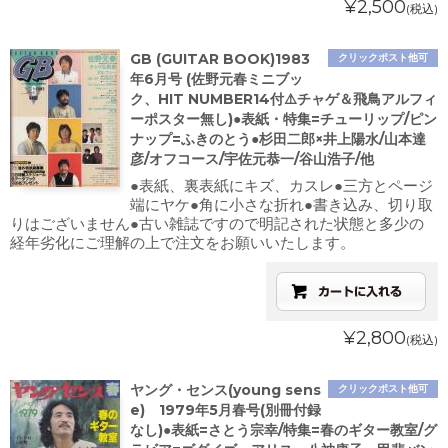
¥2,500
(税込)
GB (GUITAR BOOK)1983
クリックポスト他可
年6月号 (佐野元春ミニブッ
ク、HIT NUMBER14付⚠️チャゲ＆飛鳥アルフィ
ーポスター無し)●表紙・特集=チューリップ/ピン
ナップ=ふきのとう●杉田二郎×井上陽水/山本達
彦/オフコース/宇佐元恭一/谷山浩子/他
●表紙、裏表紙にキズ、カスレ●三方とページ
端にヤケ●角に小さな折れ●書き込み、切り取
りはございません●古い雑誌ですので明記された状態と多少の
経年劣化にご理解の上で注文をお願いいたします。
¥2,800
(税込)
ヤング・センス(young sens
クリックポスト他可
e) 1979年5月春号(別冊付録
なし)●表紙=さとう宗幸/特集=春のギター教室/グ