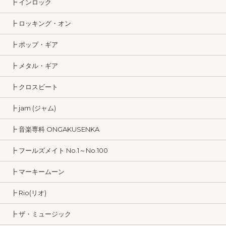
┣ インロック
┣ ロッキング・オン
┣ ポップ・ギア
┣ メタル・ギア
┣ クロスビート
┣ jam (ジャム)
┣ 音楽専科 ONGAKUSENKA
┣ フールズメイト No.1～No.100
┣ マーキームーン
┣ Rio(リオ)
┣ ザ・ミュージック