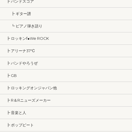
┣ バンドスコア
┣ ギター譜
┗ ピアノ弾き語り
┣ ロッキンf●We ROCK
┣ アリーナ37℃
┣ バンドやろうぜ
┣ GB
┣ ロッキングオンジャパン他
┣ R＆Rニューズメーカー
┣ 音楽と人
┣ ポップビート