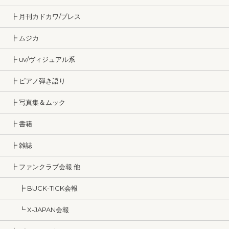
┣ 月刊カドカワ/ブレス
┣ ムジカ
┣ uv/ヴィジュアル系
┣ ピアノ弾き語り
┣ 写真集＆ムック
┣ 書籍
┣ 雑誌
┣ ファンクラブ会報 他
┣ BUCK-TICK会報
┗ X-JAPAN会報