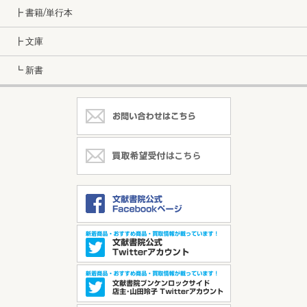
┣ 書籍/単行本
┣ 文庫
┗ 新書