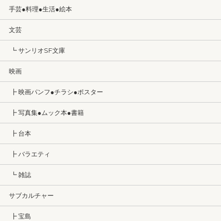
手芸●料理●生活●絵本
文芸
┗ サンリオSF文庫
映画
┣ 映画パンフ●チラシ●ポスター
┣ 写真集●ムック本●書籍
┣ 台本
┣ バラエティ
┗ 雑誌
サブカルチャー
┣ 宝島