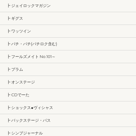
┣ ジェイロックマガジン
┣ ギグス
┣ ワッツイン
┣ パチ・パチ(パチロク含む)
┣ フールズメイト No.101～
┣ プラム
┣ オンステージ
┣ CDでーた
┣ ショックス●ヴィシャス
┣ バックステージ・パス
┣ シンプジャーナル