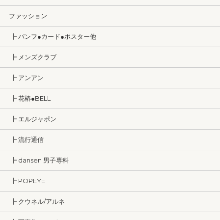
ファッション
┣ パンフ●カード●ポスター他
┣ メンズクラブ
┣ アンアン
┣ 花椿●BELL
┣ エルジャポン
┣ 流行通信
┣ dansen 男子専科
┣ POPEYE
┣ クウネル/アルネ