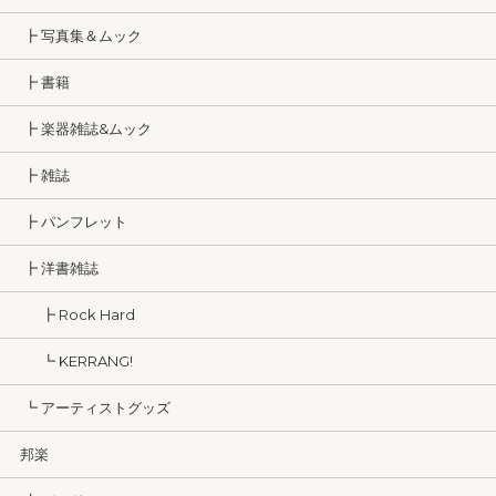
┣ 写真集＆ムック
┣ 書籍
┣ 楽器雑誌&ムック
┣ 雑誌
┣ パンフレット
┣ 洋書雑誌
┣ Rock Hard
┗ KERRANG!
┗ アーティストグッズ
邦楽