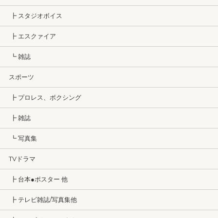
┣ スタジオボイス
┣ エスクァイア
┗ 雑誌
スポーツ
┣ プロレス、ボクシング
┣ 雑誌
┗ 写真集
TVドラマ
┣ 台本●ポスター 他
┣ テレビ雑誌/写真集他