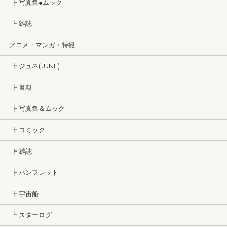
┣ 写真集●ムック
┗ 雑誌
アニメ・マンガ・特撮
┣ ジュネ(JUNE)
┣ 書籍
┣ 写真集＆ムック
┣ コミック
┣ 雑誌
┣ パンフレット
┣ 宇宙船
┗ スターログ