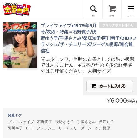
検索
カート
メニュー
プレイファイブ●1979年5月
クリックポスト他不可
会員登録
号/表紙・特集＝石野真子/浅
野ゆう子/手塚さとみ/桑江知子/阿川泰子/BIBI/フ
ラッシュ/ザ・チェリーズ/シーゲル梶原/連合通
ログイン
信社
背に少しシワ、当時の古書としては酷い状態
ではありません。※古本のため多少の経年劣
化はご理解ください。大判サイズ
¥6,000
(税込)
関連タグ
プレイファイブ
石野真子
浅野ゆう子
手塚さとみ
桑江知子
阿川泰子
BIBI
フラッシュ
ザ・チェリーズ
シーゲル梶原