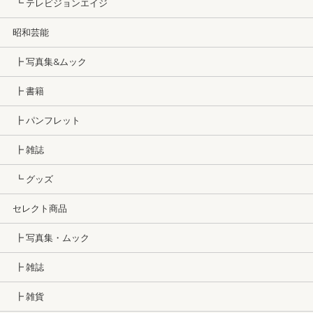
┗ テレビジョンエイジ
昭和芸能
┣ 写真集&ムック
┣ 書籍
┣ パンフレット
┣ 雑誌
┗ グッズ
セレクト商品
┣ 写真集・ムック
┣ 雑誌
┣ 雑貨