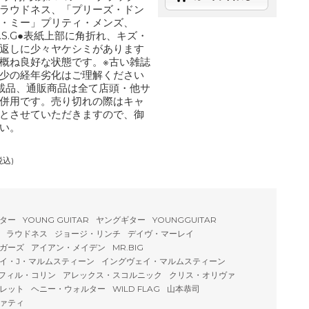
ラウドネス、「プリーズ・ドン
・ミー」プリティ・メンズ、
.S.G●表紙上部に角折れ、キズ・
返しに少々ヤケシミがあります
概ね良好な状態です。※古い雑誌
少の経年劣化はご理解ください
載品、通販商品は全て店頭・他サ
併用です。売り切れの際はキャ
とさせていただきますので、御
い。
税込)
ター
YOUNG GUITAR
ヤングギター
YOUNGGUITAR
ラウドネス
ジョージ・リンチ
デイヴ・マーレイ
ガーズ
アイアン・メイデン
MR.BIG
イ・J・マルムスティーン
イングヴェイ・マルムスティーン
フィル・コリン
アレックス・スコルニック
クリス・オリヴァ
レット
ヘニー・ウォルター
WILD FLAG
山本恭司
ァティ