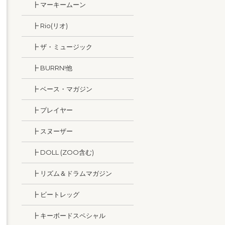
┣ マーキームーン
┣ Rio(リオ)
┣ ザ・ミュージック
┣ BURRN!他
┣ ベース・マガジン
┣ プレイヤー
┣ スヌーザー
┣ DOLL (ZOO含む)
┣ リズム＆ドラムマガジン
┣ ビートレッグ
┣ キーボードスペシャル