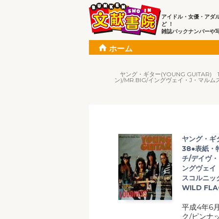
アイドル・女優・アダ
ど ！
雑誌バックナンバーや
ホーム
ヤング・ギター(YOUNG GUITA
ン)/MR.BIG/イングヴェイ・J・マ
ヤング・ギター
38●表紙
チ/デイヴ・
ングヴェイ
スコルニッ
WILD F
平成4年6
ク/ピンナ