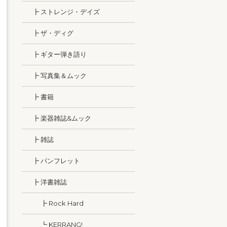
┣ ストレンジ・デイズ
┣ ザ・ディグ
┣ ギター弾き語り
┣ 写真集＆ムック
┣ 書籍
┣ 楽器雑誌&ムック
┣ 雑誌
┣ パンフレット
┣ 洋書雑誌
┣ Rock Hard
┗ KERRANG!