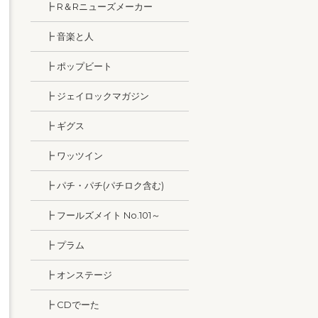
┣ R＆Rニューズメーカー
┣ 音楽と人
┣ ポップビート
┣ ジェイロックマガジン
┣ ギグス
┣ ワッツイン
┣ パチ・パチ(パチロク含む)
┣ フールズメイト No.101～
┣ プラム
┣ オンステージ
┣ CDでーた