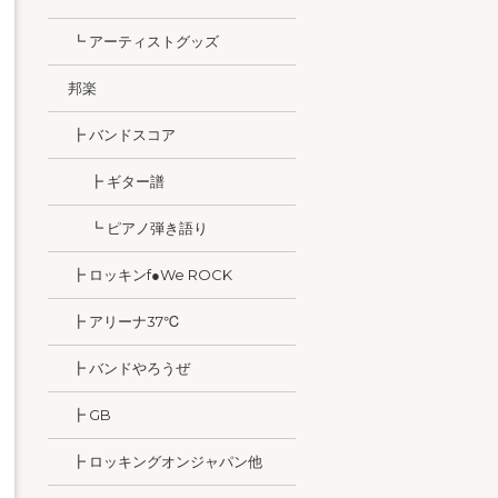
┗ アーティストグッズ
邦楽
┣ バンドスコア
┣ ギター譜
┗ ピアノ弾き語り
┣ ロッキンf●We ROCK
┣ アリーナ37℃
┣ バンドやろうぜ
┣ GB
┣ ロッキングオンジャパン他