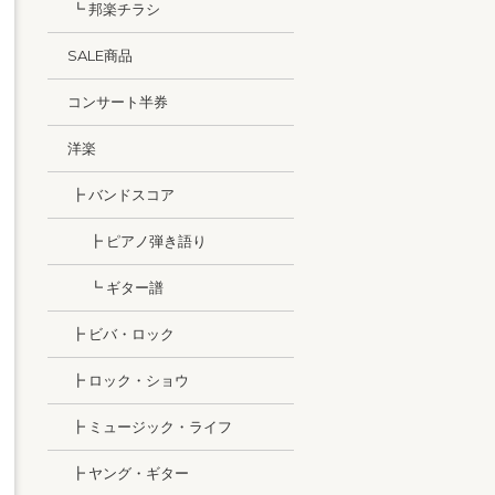
┗ 邦楽チラシ
SALE商品
コンサート半券
洋楽
┣ バンドスコア
┣ ピアノ弾き語り
┗ ギター譜
┣ ビバ・ロック
┣ ロック・ショウ
┣ ミュージック・ライフ
┣ ヤング・ギター