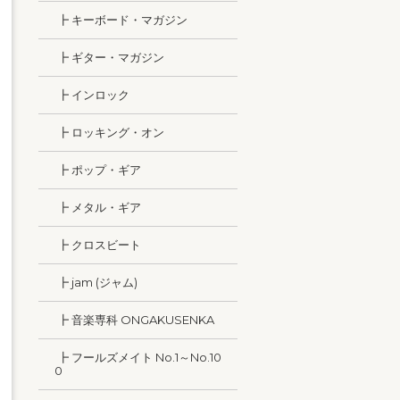
┣ キーボード・マガジン
┣ ギター・マガジン
┣ インロック
┣ ロッキング・オン
┣ ポップ・ギア
┣ メタル・ギア
┣ クロスビート
┣ jam (ジャム)
┣ 音楽専科 ONGAKUSENKA
┣ フールズメイト No.1～No.10
0