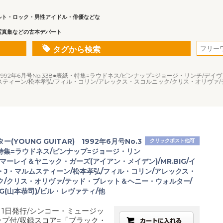
ルト・ロック・男性アイドル・俳優などな
写真集などの古本デパート
タグから検索
R) 1992年6月号No.338●表紙・特集=ラウドネス/ピンナップ=ジョージ・リンチ
ルムスティーン/松本孝弘/フィル・コリン/アレックス・スコルニック/クリス・オリヴァ/
(YOUNG GUITAR) 1992年6月号No.3
クリックポスト他可
・特集=ラウドネス/ピンナップ=ジョージ・リン
マーレイ＆ヤニック・ガーズ(アイアン・メイデン)/MR.BIG/イ
・J・マルムスティーン/松本孝弘/フィル・コリン/アレックス・
ク/クリス・オリヴァ/テッド・ブレット＆ヘニー・ウォルター/
LAG(山本恭司)/ビル・レヴァティ/他
月1日発行/シンコー・ミュージッ
ップ付/収録スコア=「ブラック・