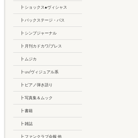
┣ ショックス●ヴィシャス
┣ バックステージ・パス
┣ シンプジャーナル
┣ 月刊カドカワ/ブレス
┣ ムジカ
┣ uv/ヴィジュアル系
┣ ピアノ弾き語り
┣ 写真集＆ムック
┣ 書籍
┣ 雑誌
┣ ファンクラブ会報 他