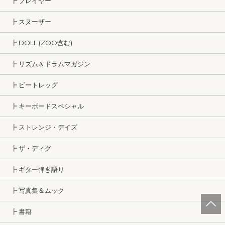
┣ プレイヤー
┣ スヌーザー
┣ DOLL (ZOO含む)
┣ リズム＆ドラムマガジン
┣ ビートレッグ
┣ キーボードスペシャル
┣ ストレンジ・デイズ
┣ ザ・ディグ
┣ ギター弾き語り
┣ 写真集＆ムック
┣ 書籍