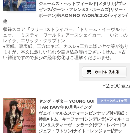
ジェームズ・ヘットフィールド(メタリカ)/プレ
ゼンス/ジーン・アレン＆J・ホームズ(リジー・
ボーデン)/NAON NO YAON/E.Z.O/ライオン/
他
収録スコア=｢フリー｣ストライパー、｢ドリーム・イーヴル｣デ
ュオ、「ミスティ・ワールド」アースシェイカー、「いとしの
レイラ」エリック・クラプトン
●表紙、裏表紙、三方にキズ、カスレ●三方に淡いヤケ等があり
ますが、本文に激しい汚れや書き込み等はございません。※古
い雑誌ですので多少の経年劣化はご理解くださいませ。
¥2,500
(税込)
ヤング・ギター YOUNG GUI
クリックポスト他可
TAR 1987年10月号●イング
ヴェイ・マルムスティーンピンナップ付●表紙：
特集=トム・キーファー(シンデレラ)●フィル・コ
リン＆スティーヴ・クラーク(デフ・レパード)/
ジェフ・ワトソン(ナイト・レンジャー)/デッ