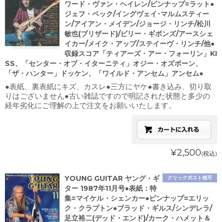
ワード・ヴァン・ヘイレン/ピンナップ=ラット●
ジェフ・ベック/イングヴェイ･マルムスティー
ン/アイアン・メイデン/ジョージ・リンチ/松川
敏也(ブリザード)/ビリー・ギボンズ/アースシェ
イカー/メイク・アップ/ステイーヴ・リンチ/他●
収録スコア「ティアーズ・アー・フォーリン」KI
SS、「センター・オブ・イターニティ」オジー・オズボーン、
「ザ・ハンター」ドッケン、「ワイルド・アンセム」アンセム●
●表紙、裏表紙にキズ、カスレ●三方にヤケ●書き込み、切り取
りはございません●古い雑誌ですので明記された状態と多少の
経年劣化にご理解の上で注文をお願いいたします。
¥2,500
(税込)
YOUNG GUITAR ヤング・ギ
クリックポスト他可
ター 1987年11月号●表紙：特
集=マイケル・シェンカー●ピンナップ=エリッ
ク・クラプトン●ブラッド・ギルス/シンデレラ/
足立裕二(デッド・エンド)/カーク・ハメット＆