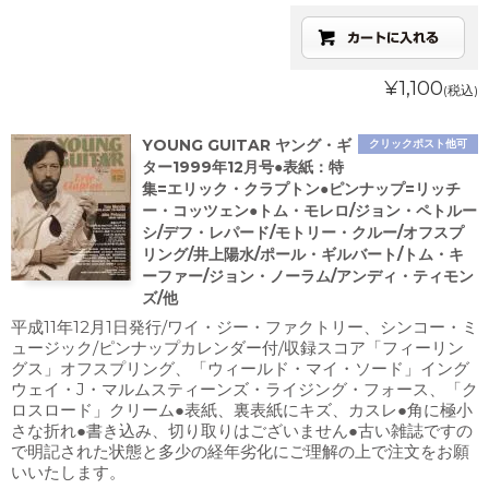
¥1,100
(税込)
YOUNG GUITAR ヤング・ギ
クリックポスト他可
ター1999年12月号●表紙：特
集=エリック・クラプトン●ピンナップ=リッチ
ー・コッツェン●トム・モレロ/ジョン・ペトルー
シ/デフ・レパード/モトリー・クルー/オフスプ
リング/井上陽水/ポール・ギルバート/トム・キ
ーファー/ジョン・ノーラム/アンディ・ティモン
ズ/他
平成11年12月1日発行/ワイ・ジー・ファクトリー、シンコー・ミ
ュージック/ピンナップカレンダー付/収録スコア「フィーリン
グス」オフスプリング、「ウィールド・マイ・ソード」イング
ウェイ・J・マルムスティーンズ・ライジング・フォース、「ク
ロスロード」クリーム●表紙、裏表紙にキズ、カスレ●角に極小
さな折れ●書き込み、切り取りはございません●古い雑誌ですの
で明記された状態と多少の経年劣化にご理解の上で注文をお願
いいたします。