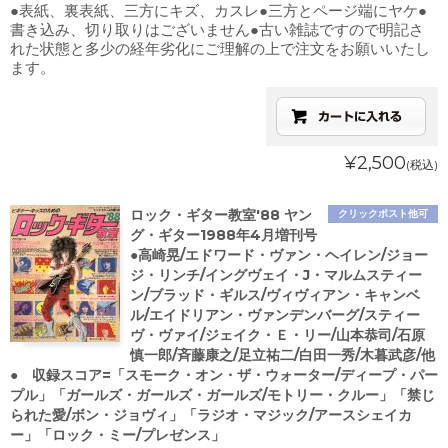
●表紙、裏表紙、三方にキズ、カスレ●三方とページ端にヤケ●
書き込み、切り取りはございません●古い雑誌ですので明記さ
れた状態と多少の経年劣化にご理解の上で注文をお願いいたし
ます。
¥2,500
(税込)
ロック・ギター教室'88 ヤン
クリックポスト他可
グ・ギター1988年4月増刊号
●高崎晃/エドワード・ヴァン・ヘイレン/ジョー
ジ・リンチ/イングヴェイ・J・マルムスティー
ン/ブラッド・ギルス/ヴィヴィアン・キャンベ
ル/エイドリアン・ヴァンデンバーグ/スティー
ヴ・ヴァイ/ジェイク・Ｅ・リー/山本恭司/石原
慎一郎/斉藤康之/足立祐二/白田一秀/木暮武彦/他
● 収録スコア=「スモーク・オン・ザ・ウォーター/ディープ・パー
プル」「ガールズ・ガールズ・ガールズ/モトリー・クルー」「禁じ
られた愛/ボン・ジョヴィ」「ラジオ・マジック/アースシェイカ
ー」「ロック・ミー/プレゼンス」