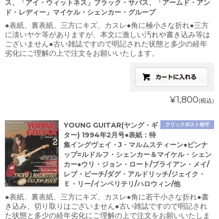
ス、「アイ・ウィットネス」ブラック・サバス、「アームド・アン
ド・レディー」マイケル・シェンカー・グループ
●表紙、裏表紙、三方にキズ、カスレ●角に極小さな折れ●三方
に淡いヤケ等がありますが、本文に激しい汚れや書き込み等は
ございません●古い雑誌ですので明記された状態と多少の経年
劣化にご理解の上で注文をお願いいたします。
¥1,800
(税込)
YOUNG GUITAR(ヤング・ギ
クリックポスト他可
ター) 1994年2月号●表紙：特
集イングヴェイ・J・マルムスティーン●ピンナ
ップ=ルドルフ・シェンカー＆マイケル・シェン
カー●ウリ・ジョン・ロート/ブライアン・メイ/
レブ・ビーチ/ダグ・アルドリッチ/ジェイク・
Ｅ・リー/インペリテリ/ハロウィン/他
●表紙、裏表紙、三方にキズ、カスレ●角に若干小さな折れ●書
き込み、切り取りはございません●古い雑誌ですので明記され
た状態と多少の経年劣化にご理解の上で注文をお願いいたしま