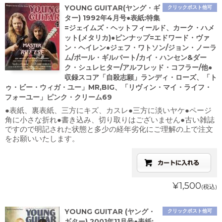
YOUNG GUITAR(ヤング・ギ
クリックポスト他可
ター) 1992年4月号●表紙:特集
=ジェイムズ・ヘットフィールド、カーク・ハメ
ット(メタリカ)●ピンナップ=エドワード・ヴァ
ン・ヘイレン●ジェフ・ワトソン/ジョン・ノーラ
ム/ポール・ギルバート/カイ・ハンセン&ダー
ク・シュレヒター/アルフレッド・コフラー/他●
収録スコア「自殺志願」ランディ・ローズ、「ト
ゥ・ビー・ウィガ・ユー」MR,BIG、「リヴィン・マイ・ライフ・
フォーユー」ピンク・クリーム69
●表紙、裏表紙、三方にキズ、カスレ●三方に淡いヤケ●ページ
角に小さな折れ●書き込み、切り取りはございません●古い雑誌
ですので明記された状態と多少の経年劣化にご理解の上で注文
をお願いいたします。
¥1,500
(税込)
YOUNG GUITAR (ヤング・
クリックポスト他可
ギター) 2001年11月号●表紙: