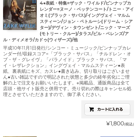
4●表紙・特集=ザック・ワイルド/ピンナップカ
レンダー=ヌーノ・ベッテンコート/トニー・アイ
オミ(ブラック・サバス)/イングヴェイ・マルム
スティーン/ジョン・ペトルーシ(ドリーム・シア
ター)/デヴィン・タウンゼント/ニック・マーズ
(モトリー・クルー)/タラス/ビル・ベレンズ/ア
ル・ディメオラ/カドゥ(ウィザーズ)/他
平成10年11月1日発行/シンコー・ミュージック/ピンナップカレ
ンダー付/収録スコア=「ブラック・サバス」「チルドレン・オ
ブ・ザ・グレイヴ」「パラノイド」ブラック・サバス、「マ
イ・レザレクション」イングヴェイ・マルムスティーン●表
紙、裏表紙にキズ、カスレ●書き込み、切り取りはございませ
ん●古い雑誌ですので明記された状態と多少の経年劣化にご理
解の上で注文をお願いいたします。※掲載品、通販商品は全て
店頭・他サイト販売と併用です。売り切れの際はキャンセル処
理とさせていただきますので、御了承ください。
¥1,800
(税込)