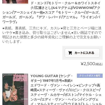
ド・エンド/モトリー・クルー＆ホワイトスネイ
ク/広瀬さとし(44マグナム)/VOWWOW/アク
ション/アースシェイカー他●スコア『モトリー・クルー/ガールズ、
ガールズ、ガールズ』『デフ・レパード/アニマル』『ライオン/パ
ワーラヴ』
●表紙、裏表紙、三方にキズ、カスレ●背と三方とページ端に淡
いヤケ●書き込み、切り取りはございません●古い雑誌ですので
明記された状態と多少の経年劣化にご理解の上で注文をお願い
いたします。
¥2,500
(税込)
YOUNG GUITAR (ヤング・
クリックポスト他可
ギター) 1987年1月号●表紙=
エドワード・ヴァン・ヘイレン●ピンナップ=高
崎晃●スティーヴ・ヴァイ/ロビン・クロスビー/
スティーヴ・ルカサー/ボストン/マイケル・シェ
ンカー/エディ・ヴァン・ヘイレン/イングヴェ
イ・マルムスティーン/ラウドネス/トム・ショル