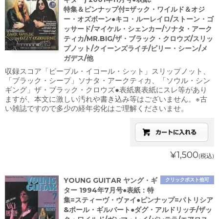
特集＆ピンナップ付=ザック・ワイルド＆オジ
ー・オズボーン●キコ・ルーレイロ/ストーン・ゴ
ッサード/マイケル・シェンカー/ソナタ・アーク
ティカ/MR.BIG/ザ・ブラック・クロウズ/スリッ
プノット/クイーンズライチ/ビリー・シーン/メ
ガデス/他
収録スコア「ピープル・イコール・シット」スリップノット、
「ブラック・シープ」ソナタ・アークティカ、「ソウル・シン
ギング」ザ・ブラック・クロウズ●表紙裏表紙にスレ等があり
ますが、本文に激しい汚れや書き込み等はございません。※古
い雑誌ですので多少の経年劣化はご理解くださいませ。
¥1,500
(税込)
YOUNG GUITAR ヤング・ギ
クリックポスト他可
ター 1994年7月号●表紙：特
集=スティーヴ・ヴァイ●ピンナップ=パトリシア
&ポール・ギルバート●ダグ・アルドリッチ/ザッ