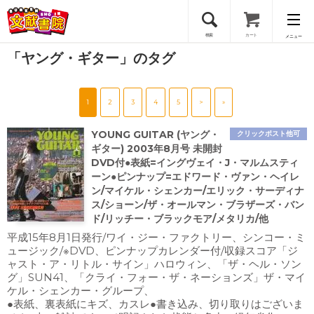
検索
カート
メニュー
「ヤング・ギター」のタグ
会員登録
1
2
3
4
5
>
»
ログイン
YOUNG GUITAR (ヤング・
クリックポスト他可
ギター) 2003年8月号 未開封
DVD付●表紙=イングヴェイ・J・マルムスティ
ーン●ピンナップ=エドワード・ヴァン・ヘイレ
ン/マイケル・シェンカー/エリック・サーディナ
ス/ショーン/ザ・オールマン・ブラザーズ・バン
ド/リッチー・ブラックモア/メタリカ/他
平成15年8月1日発行/ワイ・ジー・ファクトリー、シンコー・ミ
ュージック/※DVD、ピンナップカレンダー付/収録スコア「ジ
ャスト・ア・リトル・サイン」ハロウィン、「ザ・ヘル・ソン
グ」SUN41、「クライ・フォー・ザ・ネーションズ」ザ・マイ
ケル・シェンカー・グループ、
●表紙、裏表紙にキズ、カスレ●書き込み、切り取りはございま