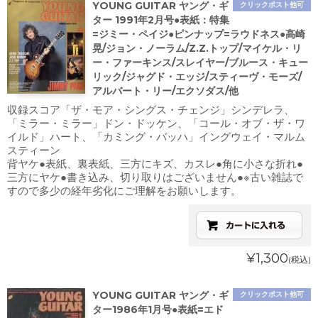
YOUNG GUITAR ヤング・ギ
クリックポスト他可
ター 1991年2月号●表紙：特集
=ジミー・ペイジ●ピンナップ=ラウドネス●高崎
晃/ジョン・ノーラム/Z.Z.トップ/マイケル・リ
ー・ファーキンス/スレイヤー/ブルース・キュー
リック/ジャグド・エッジ/スティーヴ・モーズ/
アルバート・リー/エクソダス/他
収録スコア「ザ・モア・シングス・チェンジ」シンデレラ、
「ミラー・ミラー」ドン・ドッケン、「コール・オブ・ザ・ワ
イルド」ハート、「カミング・バッハ」イングウェイ・マルム
スティーン
背ヤケ●表紙、裏表紙、三方にキズ、カスレ●角に小さな折れ●
三方にヤケ●書き込み、切り取りはございません●※古い雑誌で
すので多少の経年劣化にご理解をお願いします。
¥1,300
(税込)
YOUNG GUITAR ヤング・ギ
クリックポスト他可
ター1986年1月号●表紙=エド