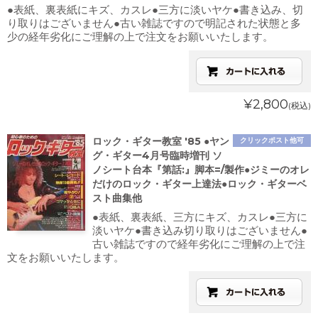
●表紙、裏表紙にキズ、カスレ●三方に淡いヤケ●書き込み、切
り取りはございません●古い雑誌ですので明記された状態と多
少の経年劣化にご理解の上で注文をお願いいたします。
¥2,800
(税込)
ロック・ギター教室 '85 ●ヤン
クリックポスト他可
グ・ギター4月号臨時増刊 ソ
ノシート台本『第話:』脚本=/製作●ジミーのオレ
だけのロック・ギター上達法●ロック・ギターベ
スト曲集他
●表紙、裏表紙、三方にキズ、カスレ●三方に
淡いヤケ●書き込み切り取りはございません●
古い雑誌ですので経年劣化にご理解の上で注
文をお願いいたします。