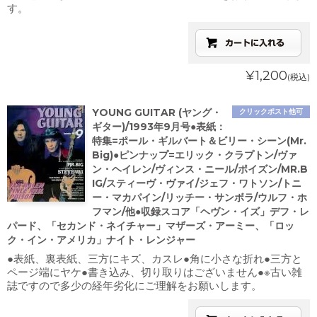
す。
¥1,200
(税込)
YOUNG GUITAR (ヤング・
クリックポスト他可
ギター)/1993年9月号●表紙：
特集=ポール・ギルバート＆ビリー・シーン(Mr.
Big)●ピンナップ=エリック・クラプトン/ヴァ
ン・ヘイレン/ヴィンス・ニール/ポイズン/MR.B
IG/スティーヴ・ヴァイ/ジェフ・ワトソン/トニ
ー・マカパイン/リッチー・サンボラ/ウルフ・ホ
フマン/他●収録スコア「ヘヴン・イズ」デフ・レ
パード、「セカンド・ネイチャー」マザーズ・アーミー、「ロッ
ク・イン・アメリカ」ナイト・レンジャー
●表紙、裏表紙、三方にキズ、カスレ●角に小さな折れ●三方と
ページ端にヤケ●書き込み、切り取りはございません●※古い雑
誌ですので多少の経年劣化にご理解をお願いします。