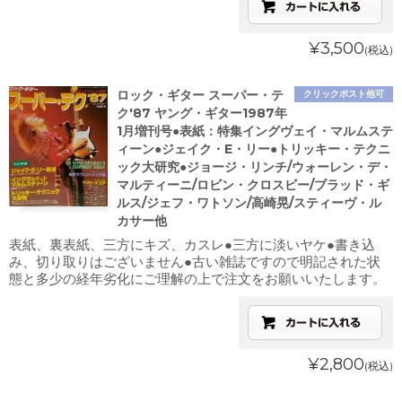
¥3,500
(税込)
ロック・ギター スーパー・テ
クリックポスト他可
ク'87 ヤング・ギター1987年
1月増刊号●表紙：特集イングヴェイ・マルムステ
ィーン●ジェイク・E・リー●トリッキー・テクニ
ック大研究●ジョージ・リンチ/ウォーレン・デ・
マルティーニ/ロビン・クロスビー/ブラッド・ギ
ルス/ジェフ・ワトソン/高崎晃/スティーヴ・ル
カサー他
表紙、裏表紙、三方にキズ、カスレ●三方に淡いヤケ●書き込
み、切り取りはございません●古い雑誌ですので明記された状
態と多少の経年劣化にご理解の上で注文をお願いいたします。
¥2,800
(税込)