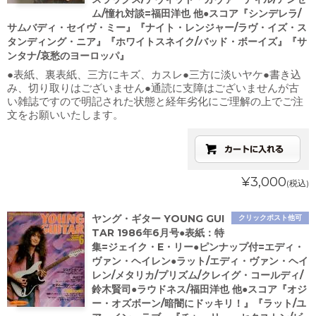
ム/憧れ対談=福田洋也 他●スコア『シンデレラ/
サムバディ・セイヴ・ミー』『ナイト・レンジャー/ラヴ・イズ・ス
タンディング・ニア』『ホワイトスネイク/バッド・ボーイズ』『サ
ンタナ/哀愁のヨーロッパ』
●表紙、裏表紙、三方にキズ、カスレ●三方に淡いヤケ●書き込
み、切り取りはございません●通読に支障はございませんが古
い雑誌ですので明記された状態と経年劣化にご理解の上でご注
文をお願いいたします。
¥3,000
(税込)
ヤング・ギター YOUNG GUI
クリックポスト他可
TAR 1986年6月号●表紙：特
集=ジェイク・E・リー●ピンナップ付=エディ・
ヴァン・ヘイレン●ラット/エディ・ヴァン・ヘイ
レン/メタリカ/プリズム/クレイグ・コールディ/
鈴木賢司●ラウドネス/福田洋也 他●スコア『オジ
ー・オズボーン/暗闇にドッキリ！』『ラット/ユ