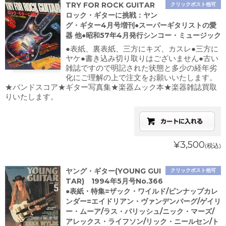
TRY FOR ROCK GUITAR
クリックポスト他可
ロック・ギターに挑戦：ヤン
グ・ギター4月号増刊●スーパーギタリストの愛
器 他●昭和57年4月発行シンコー・ミュージック
●表紙、裏表紙、三方にキズ、カスレ●三方に
ヤケ●書き込み切り取りはございません●古い
雑誌ですので明記された状態と多少の経年劣
化にご理解の上で注文をお願いいたします。
★バンドスコア★ギター写真集★楽器ムック本★楽器雑誌買取
りいたします。
¥3,500
(税込)
ヤング・ギター(YOUNG GUI
クリックポスト他可
TAR) 1994年5月号No.366
●表紙・特集=ザック・ワイルド/ピンナップカレ
ンダー=エイドリアン・ヴァンデンバーグ/ゲイリ
ー・ムーア/ラス・パリッシュ/ニック・マーズ/
アレックス・ライフソン/リック・ニールセン/ト