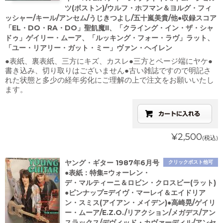
ツ(ボストン)/ウルフ・ホフマン＆ヨルグ・フィ
ッシャー/キール/アンセム/うじきつよし/五十嵐美貴/他●収録スコア
「EL・DO・RA・DO」聖飢魔II、「クライング・イン・ザ・シャ
ドゥ」ゲイリー・ムーア、「ルッキング・フォー・ラヴ」ラット、
「ユー・リアリー・ガット・ミー」ヴァン・ヘイレン
●表紙、裏表紙、三方にキズ、カスレ●三方とページ端にヤケ●
書き込み、切り取りはございません●古い雑誌ですので明記さ
れた状態と多少の経年劣化にご理解の上で注文をお願いいたし
ます。
¥2,500
(税込)
ヤング・ギター 1987年6月号
クリックポスト他可
●表紙：特集=ウォーレン・
デ・マルティーニ＆ロビン・クロスビー(ラット)
●ピンナップ=デイヴ・マーレイ＆エイドリア
ン・スミス(アイアン・メイデン)●高崎晃/ゲイリ
ー・ムーア/E.Z.O./リアクション/メガデス/アン
スラックス/デヴィッド・カヴァーディル/アンセ