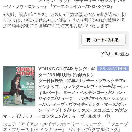
ア・イン・ラブ』『チャーリー・セクストン/ビ
ーツ・ソウ・ロンリー』『アースシェイカー/T-O-K-Y-O』
●表紙、裏表紙にキズ、カスレ●三方に淡いヤケ●書き込み、切
り取りはございません●古い雑誌ですので明記された状態と多
少の経年劣化にご理解の上で注文をお願いいたします。
¥3,000
(税込)
YOUNG GUITAR ヤング・ギ
クリックポスト他可
ター 1991年1月号 (付録カレン
ダー付)●表紙：特集=リッチー・ブラックモア●
ピンナップ、カレンダー=レブ・ビーチ/ポール・
ギルバート、ヌーノ・ベッテンコート/ジョン・
サイクス/ジョージ・リンチ/マイケル・シェンカ
ー/スティーヴ・ヴァイ他●ミック・マーズ/グレ
ン・ティプトン/アレックス・スコルニック/ガン
マ・レイ/リッチー・コッツェン/スティーヴ・ルカサー/他
スコア『アイアン・メイデン/ホーリー・スモーク』『ジューダ
ス・プリースト/ペインキラー』『ZZトップ/ダブルバック』