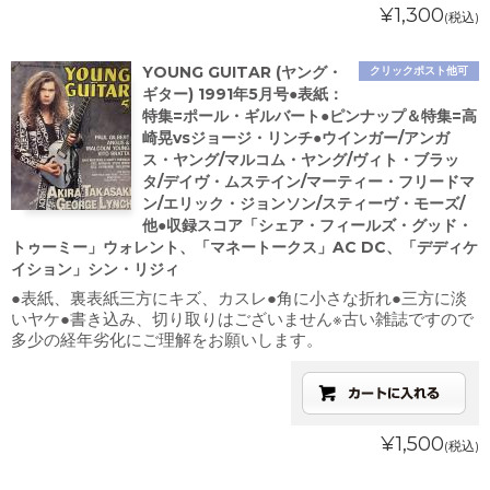
¥1,300
(税込)
YOUNG GUITAR (ヤング・
クリックポスト他可
ギター) 1991年5月号●表紙：
特集=ポール・ギルバート●ピンナップ＆特集=高
崎晃vsジョージ・リンチ●ウインガー/アンガ
ス・ヤング/マルコム・ヤング/ヴィト・ブラッ
タ/デイヴ・ムステイン/マーティー・フリードマ
ン/エリック・ジョンソン/スティーヴ・モーズ/
他●収録スコア「シェア・フィールズ・グッド・
トゥーミー」ウォレント、「マネートークス」AC DC、「デディケ
イション」シン・リジィ
●表紙、裏表紙三方にキズ、カスレ●角に小さな折れ●三方に淡
いヤケ●書き込み、切り取りはございません※古い雑誌ですので
多少の経年劣化にご理解をお願いします。
¥1,500
(税込)