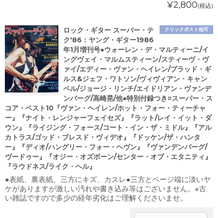
¥2,800
(税込)
ロック・ギター スーパー・テ
クリックポスト他可
ク'86：ヤング・ギター1986
年1月増刊号●ウォーレン・デ・マルティーニ/イ
ングヴェイ・マルムスティーン/スティーヴ・ヴ
ァイ/エディー・ヴァン・ヘイレン/ブラッド・ギ
ルス&ジェフ・ワトソン/ヴィヴィアン・キャン
ベル/ジョージ・リンチ/エイドリアン・ヴァンデ
ンバーグ/高崎晃/他●特別付録つき=スーパー・ス
コア・ベスト10『ヴァン・ヘイレン/ホット・フォー・ティーチャ
ー』『ナイト・レンジャーフェイセズ』『ラット/レイ・イット・ダ
ウン』『ライジング・フォース/コート・イン・ザ・ミドル』『アル
カトラス/ゴッド・ブレスド・ヴィデオ』『ドッケン/ザ・ハンタ
ー』『ディオ/ハングリー・フォー・ヘヴン』『ヴァンデンバーグ/
ヴードゥー』『オジー・オズボーン/センター・オブ・エタニティ』
『ラウドネス/ライク・ヘル』
●表紙、裏表紙、三方にキズ、カスレ●三方とページ端に淡いヤ
ケがありますが激しい汚れや書き込み等はございません。※古
い雑誌ですので多少の経年劣化はご理解くださいませ。