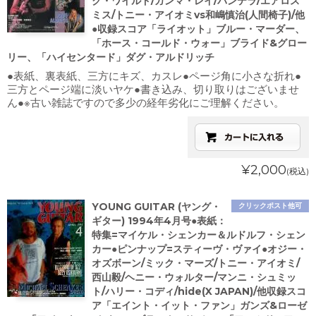
ク・ワイルド/ガンマ・レイ/パンテラ/エアロス
ミス/トニー・アイオミvs和嶋慎治(人間椅子)/他
●収録スコア「ライオット」ブルー・マーダー、
「ホース・コールド・ウォー」ブライド&グロー
リー、「ハイセンタード」ダグ・アルドリッチ
●表紙、裏表紙、三方にキズ、カスレ●ページ角に小さな折れ●
三方とページ端に淡いヤケ●書き込み、切り取りはございませ
ん●※古い雑誌ですので多少の経年劣化にご理解ください。
¥2,000
(税込)
YOUNG GUITAR (ヤング・
クリックポスト他可
ギター) 1994年4月号●表紙：
特集=マイケル・シェンカー＆ルドルフ・シェン
カー●ピンナップ=スティーヴ・ヴァイ●オジー・
オズボーン/ミック・マーズ/トニー・アイオミ/
西山毅/ヘニー・ウォルター/マンニ・シュミッ
ト/ハリー・コディ/hide(X JAPAN)/他収録スコ
ア「エイント・イット・ファン」ガンズ&ローゼ