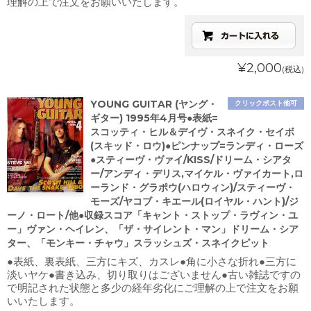
理解の上で注文をお願いいたします。
¥2,000
(税込)
YOUNG GUITAR (ヤング・
クリックポスト他可
ギター) 1995年4月号●表紙=
スコッティ・ヒル＆デイヴ・スネイク・セイボ
(スキッド・ロウ)●ピンナップ=ランディ・ローズ
●スティーヴ・ヴァイ/KISS/ドリーム・シアタ
ー/アンディ・デリス,マイケル・ヴァイカート,ロ
ーランド・グラポウ(ハロウィン)/スティーヴ・
モーズ/ヤコブ・キエール(ロイヤル・ハント)/ジ
ーノ・ロート/他●収録スコア「キャント・ストップ・ラヴィン・ユ
ー」ヴァン・ヘイレン、「ザ・サイレント・マン」ドリーム・シア
ター、「モンキー・チャウ」スラッシュズ・スネイクピット
●表紙、裏表紙、三方にキズ、カスレ●角に小さな折れ●三方に
淡いヤケ●書き込み、切り取りはございません●古い雑誌ですの
で明記された状態と多少の経年劣化にご理解の上で注文をお願
いいたします。