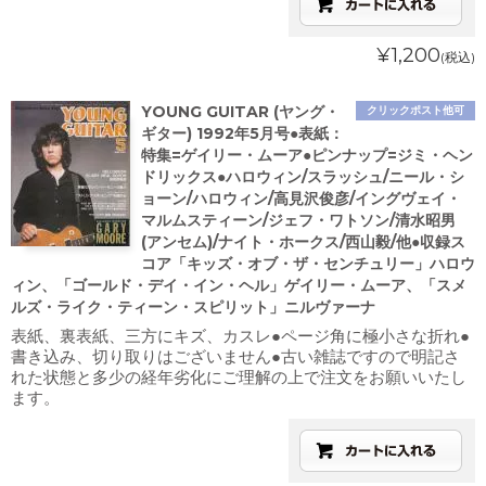
¥1,200
(税込)
YOUNG GUITAR (ヤング・
クリックポスト他可
ギター) 1992年5月号●表紙：
特集=ゲイリー・ムーア●ピンナップ=ジミ・ヘン
ドリックス●ハロウィン/スラッシュ/ニール・シ
ョーン/ハロウィン/高見沢俊彦/イングヴェイ・
マルムスティーン/ジェフ・ワトソン/清水昭男
(アンセム)/ナイト・ホークス/西山毅/他●収録ス
コア「キッズ・オブ・ザ・センチュリー」ハロウ
ィン、「ゴールド・デイ・イン・ヘル」ゲイリー・ムーア、「スメ
ルズ・ライク・ティーン・スピリット」ニルヴァーナ
表紙、裏表紙、三方にキズ、カスレ●ページ角に極小さな折れ●
書き込み、切り取りはございません●古い雑誌ですので明記さ
れた状態と多少の経年劣化にご理解の上で注文をお願いいたし
ます。