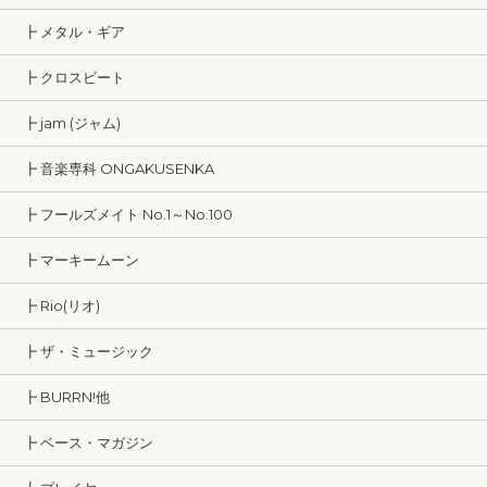
┣ メタル・ギア
┣ クロスビート
┣ jam (ジャム)
┣ 音楽専科 ONGAKUSENKA
┣ フールズメイト No.1～No.100
┣ マーキームーン
┣ Rio(リオ)
┣ ザ・ミュージック
┣ BURRN!他
┣ ベース・マガジン