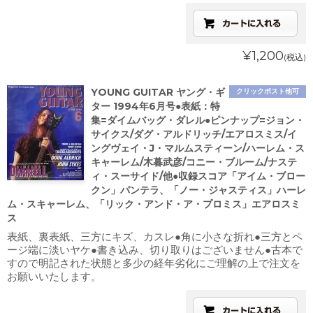
¥1,200
(税込)
YOUNG GUITAR ヤング・ギ
クリックポスト他可
ター 1994年6月号●表紙：特
集=ダイムバッグ・ダレル●ピンナップ=ジョン・
サイクス/ダグ・アルドリッチ/エアロスミス/イ
ングヴェイ・J・マルムスティーン/ハーレム・ス
キャーレム/木暮武彦/コニー・ブルーム/ナステ
ィ・スーサイド/他●収録スコア「アイム・ブロー
クン」パンテラ、「ノー・ジャスティス」ハーレ
ム・スキャーレム、「リック・アンド・ア・プロミス」エアロスミ
ス
表紙、裏表紙、三方にキズ、カスレ●角に小さな折れ●三方とペ
ージ端に淡いヤケ●書き込み、切り取りはございません●古本で
すので明記された状態と多少の経年劣化にご理解の上で注文を
お願いいたします。