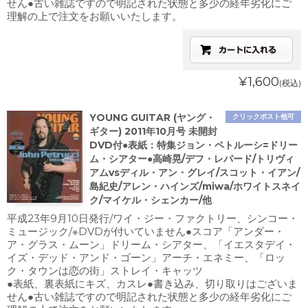
せん●古い雑誌ですので明記された状態と多少の経年劣化にご
理解の上で注文をお願いいたします。
¥1,600
(税込)
YOUNG GUITAR (ヤング・
クリックポスト他可
ギター) 2011年10月号 未開封
DVD付●表紙：特集ジョン・ペトルーシ=ドリー
ム・シアター●高崎晃/デフ・レパード/トリヴィ
アムvsディル・アン・グレイ/スコット・イアン/
島紀史/アレン・ハインズ/miwa/ホワイトスネイ
ク/マイケル・シェンカー/他
平成23年9月10日発行/ワイ・ジー・ファクトリー、シンコー・
ミュージック/※DVDが付いていません●スコア「アンダー・
ア・グラス・ムーン」ドリーム・シアター、「イエスタデイ・
イズ・デッド・アンド・ゴーン」アーチ・エネミー、「ロッ
ク・タウンは恋の街」ストレイ・キャッツ
●表紙、裏表紙にキズ、カスレ●書き込み、切り取りはございま
せん●古い雑誌ですので明記された状態と多少の経年劣化にご