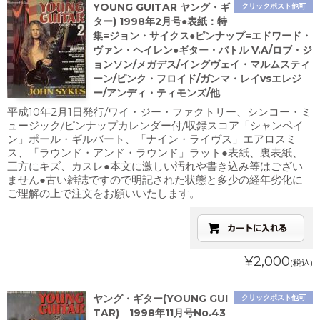
YOUNG GUITAR ヤング・ギ
クリックポスト他可
ター) 1998年2月号●表紙：特
集=ジョン・サイクス●ピンナップ=エドワード・
ヴァン・ヘイレン●ギター・バトル V.A/ロブ・ジ
ョンソン/メガデス/イングヴェイ・マルムスティ
ーン/ピンク・フロイド/ガンマ・レイvsエレジ
ー/アンディ・ティモンズ/他
平成10年2月1日発行/ワイ・ジー・ファクトリー、シンコー・ミ
ュージック/ピンナップカレンダー付/収録スコア「シャンペイ
ン」ポール・ギルバート、「ナイン・ライヴス」エアロスミ
ス、「ラウンド・アンド・ラウンド」ラット●表紙、裏表紙、
三方にキズ、カスレ●本文に激しい汚れや書き込み等はござい
ません●古い雑誌ですので明記された状態と多少の経年劣化に
ご理解の上で注文をお願いいたします。
¥2,000
(税込)
ヤング・ギター(YOUNG GUI
クリックポスト他可
TAR) 1998年11月号No.43