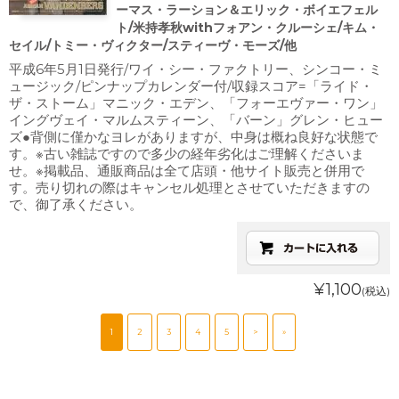
ーマス・ラーション＆エリック・ボイエフェル
ト/米持孝秋withフォアン・クルーシェ/キム・
セイル/トミー・ヴィクター/スティーヴ・モーズ/他
平成6年5月1日発行/ワイ・シー・ファクトリー、シンコー・ミ
ュージック/ピンナップカレンダー付/収録スコア=「ライド・
ザ・ストーム」マニック・エデン、「フォーエヴァー・ワン」
イングヴェイ・マルムスティーン、「バーン」グレン・ヒュー
ズ●背側に僅かなヨレがありますが、中身は概ね良好な状態で
す。※古い雑誌ですので多少の経年劣化はご理解くださいま
せ。※掲載品、通販商品は全て店頭・他サイト販売と併用で
す。売り切れの際はキャンセル処理とさせていただきますの
で、御了承ください。
¥1,100
(税込)
1
2
3
4
5
>
»