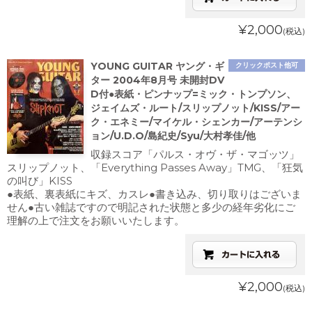
¥2,000
(税込)
YOUNG GUITAR ヤング・ギ
クリックポスト他可
ター 2004年8月号 未開封DV
D付●表紙・ピンナップ=ミック・トンプソン、
ジェイムズ・ルート/スリップノット/KISS/アー
ク・エネミー/マイケル・シェンカー/アーテンシ
ョン/U.D.O/島紀史/Syu/大村孝佳/他
収録スコア「パルス・オヴ・ザ・マゴッツ」
スリップノット、「Everything Passes Away」TMG、「狂気
の叫び」KISS
●表紙、裏表紙にキズ、カスレ●書き込み、切り取りはございま
せん●古い雑誌ですので明記された状態と多少の経年劣化にご
理解の上で注文をお願いいたします。
¥2,000
(税込)