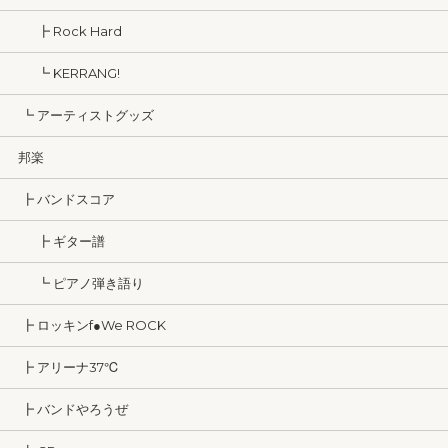
┣ Rock Hard
┗ KERRANG!
┗ アーティストグッズ
邦楽
┣ バンドスコア
┣ ギター譜
┗ ピアノ弾き語り
┣ ロッキンf●We ROCK
┣ アリーナ37℃
┣ バンドやろうぜ