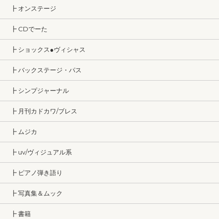
┣ オンステージ
┣ CDでーた
┣ ショックス●ヴィシャス
┣ バックステージ・パス
┣ シンプジャーナル
┣ 月刊カドカワ/ブレス
┣ ムジカ
┣ uv/ヴィジュアル系
┣ ピアノ弾き語り
┣ 写真集＆ムック
┣ 書籍