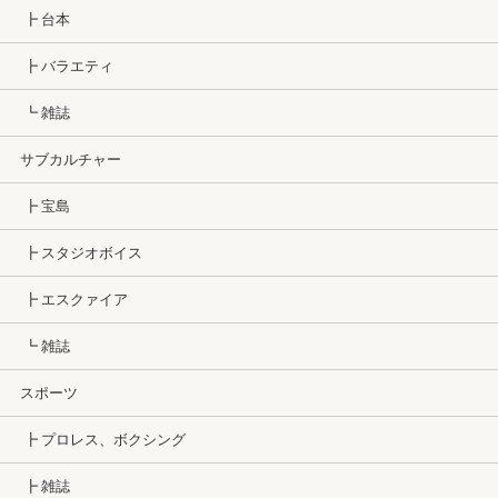
┣ 台本
┣ バラエティ
┗ 雑誌
サブカルチャー
┣ 宝島
┣ スタジオボイス
┣ エスクァイア
┗ 雑誌
スポーツ
┣ プロレス、ボクシング
┣ 雑誌