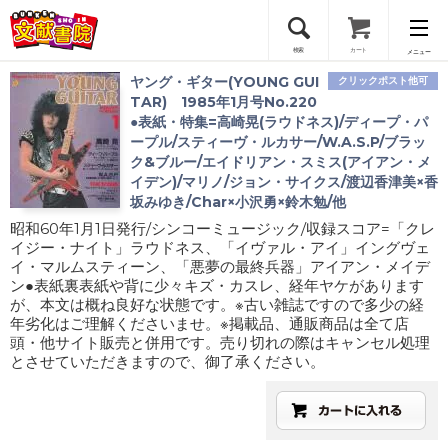
検索
カート
メニュー
ヤング・ギター(YOUNG GUI
クリックポスト他可
会員登録
TAR) 1985年1月号No.220
●表紙・特集=高崎晃(ラウドネス)/ディープ・パ
ープル/スティーヴ・ルカサー/W.A.S.P/ブラッ
ログイン
ク&ブルー/エイドリアン・スミス(アイアン・メ
イデン)/マリノ/ジョン・サイクス/渡辺香津美×香
坂みゆき/Char×小沢勇×鈴木勉/他
昭和60年1月1日発行/シンコーミュージック/収録スコア=「クレ
イジー・ナイト」ラウドネス、「イヴァル・アイ」イングヴェ
イ・マルムスティーン、「悪夢の最終兵器」アイアン・メイデ
ン●表紙裏表紙や背に少々キズ・カスレ、経年ヤケがあります
が、本文は概ね良好な状態です。※古い雑誌ですので多少の経
年劣化はご理解くださいませ。※掲載品、通販商品は全て店
頭・他サイト販売と併用です。売り切れの際はキャンセル処理
とさせていただきますので、御了承ください。