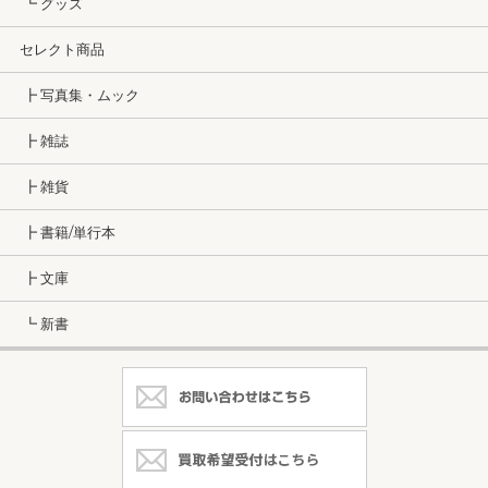
┗ グッズ
セレクト商品
┣ 写真集・ムック
┣ 雑誌
┣ 雑貨
┣ 書籍/単行本
┣ 文庫
┗ 新書