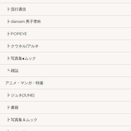
┣ 流行通信
┣ dansen 男子専科
┣ POPEYE
┣ クウネル/アルネ
┣ 写真集●ムック
┗ 雑誌
アニメ・マンガ・特撮
┣ ジュネ(JUNE)
┣ 書籍
┣ 写真集＆ムック