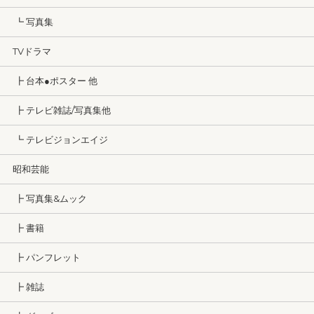
┗ 写真集
TVドラマ
┣ 台本●ポスター 他
┣ テレビ雑誌/写真集他
┗ テレビジョンエイジ
昭和芸能
┣ 写真集&ムック
┣ 書籍
┣ パンフレット
┣ 雑誌