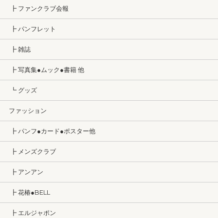
┣ ファンクラブ会報
┣ パンフレット
┣ 雑誌
┣ 写真集●ムック●書籍 他
┗ グッズ
ファッション
┣ パンフ●カード●ポスター他
┣ メンズクラブ
┣ アンアン
┣ 花椿●BELL
┣ エルジャポン