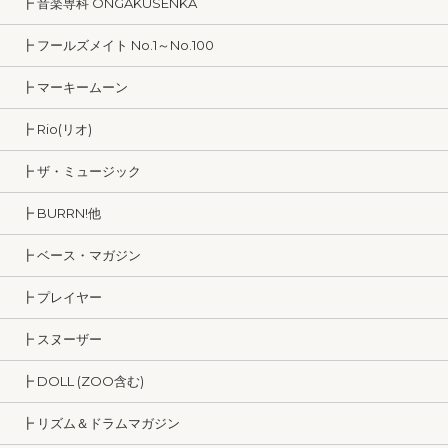
┣ 音楽専科 ONGAKUSENKA
┣ フールズメイト No.1～No.100
┣ マーキームーン
┣ Rio(リオ)
┣ ザ・ミュージック
┣ BURRN!他
┣ ベース・マガジン
┣ プレイヤー
┣ スヌーザー
┣ DOLL (ZOO含む)
┣ リズム＆ドラムマガジン