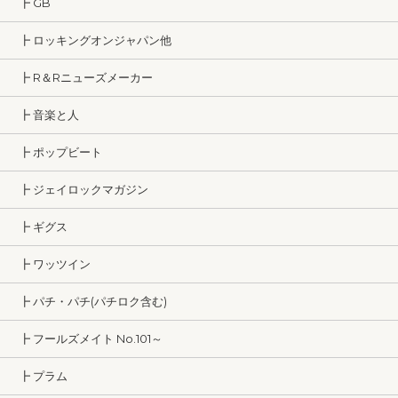
┣ GB
┣ ロッキングオンジャパン他
┣ R＆Rニューズメーカー
┣ 音楽と人
┣ ポップビート
┣ ジェイロックマガジン
┣ ギグス
┣ ワッツイン
┣ パチ・パチ(パチロク含む)
┣ フールズメイト No.101～
┣ プラム