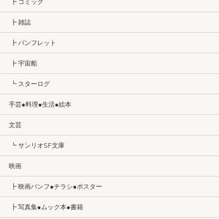
┣ コミック
┣ 雑誌
┣ パンフレット
┣ 宇宙船
┗ スターログ
手芸●料理●生活●絵本
文芸
┗ サンリオSF文庫
映画
┣ 映画パンフ●チラシ●ポスター
┣ 写真集●ムック本●書籍