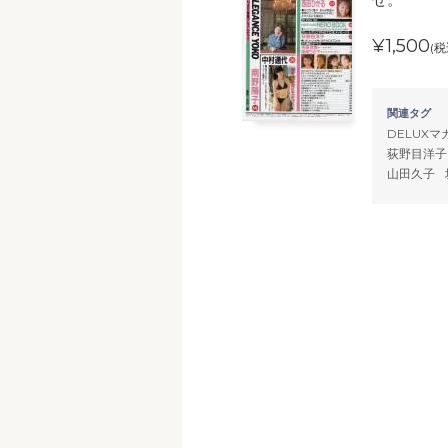
¥1,500
(税
関連タグ
DELUXマ
荻野目洋子
山田久子