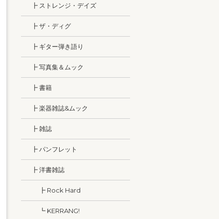
┣ ストレンジ・デイズ
┣ ザ・ディグ
┣ ギター弾き語り
┣ 写真集＆ムック
┣ 書籍
┣ 楽器雑誌&ムック
┣ 雑誌
┣ パンフレット
┣ 洋書雑誌
┣ Rock Hard
┗ KERRANG!