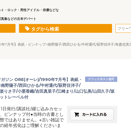
ルト・ロック・男性アイドル・俳優などな
写真集などの古本デパート
タグから検索
/1990年7月号】表紙・ピンナップ=南野陽子/西田ひかる/中村通代/荻野目洋子/有森也
マガジン ORE(オーレ)/1990年7月号】表紙・
クリックポスト他可
南野陽子/西田ひかる/中村通代/荻野目洋子/
楽りさ子/小栗香織/吉田真里子/江崎まり/山口弘美/山田久子/坂
セットレーベル付
月1日発行/講談社/綴じ込みカセッ
、ピンナップ付●当時の古書とし
態ではありません。※古い雑誌で
の経年劣化はご理解くださいま