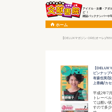
アイドル・女優・アダ
ど ！
雑誌バックナンバーや
ホーム
【DELUXマガジン ORE(オーレ)
【DELUX
ピンナップ=
有森也実/設
上香織/カ
平成2年7
トレーベル
ては酷い状
すので多少
せ。