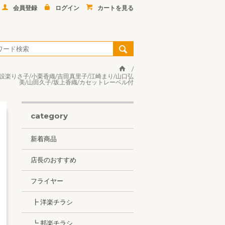
会員登録
ログイン
カートを見る
実/設楽りさ子/小栗香織/吉田真里子/江崎まり/山口弘
美/山田久子/坂上香織/カセットレーベル付
category
新着商品
店長のおすすめ
フライヤー
┣ 洋楽チラシ
┗ 邦楽チラシ