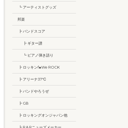
┗ アーティストグッズ
邦楽
┣ バンドスコア
┣ ギター譜
┗ ピアノ弾き語り
┣ ロッキンf●We ROCK
┣ アリーナ37℃
┣ バンドやろうぜ
┣ GB
┣ ロッキングオンジャパン他
┣ R＆Rニューズメーカー