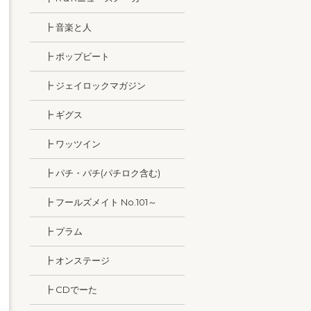
┣ 音楽と人
┣ ポップビート
┣ ジェイロックマガジン
┣ ギグス
┣ ワッツイン
┣ パチ・パチ(パチロク含む)
┣ フールズメイト No.101～
┣ プラム
┣ オンステージ
┣ CDでーた