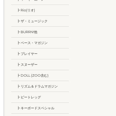
┣ Rio(リオ)
┣ ザ・ミュージック
┣ BURRN!他
┣ ベース・マガジン
┣ プレイヤー
┣ スヌーザー
┣ DOLL (ZOO含む)
┣ リズム＆ドラムマガジン
┣ ビートレッグ
┣ キーボードスペシャル