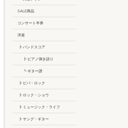
SALE商品
コンサート半券
洋楽
┣ バンドスコア
┣ ピアノ弾き語り
┗ ギター譜
┣ ビバ・ロック
┣ ロック・ショウ
┣ ミュージック・ライフ
┣ ヤング・ギター