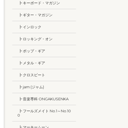
┣ キーボード・マガジン
┣ ギター・マガジン
┣ インロック
┣ ロッキング・オン
┣ ポップ・ギア
┣ メタル・ギア
┣ クロスビート
┣ jam (ジャム)
┣ 音楽専科 ONGAKUSENKA
┣ フールズメイト No.1～No.10
0
┣ マーキームーン