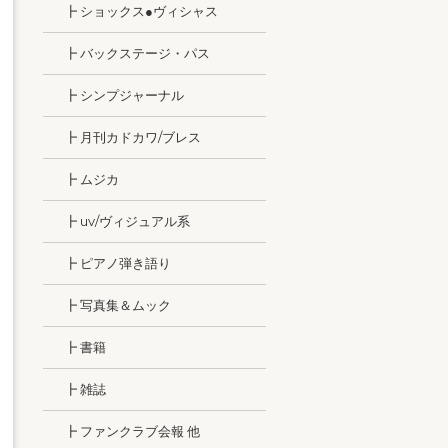
┣ ショックス●ヴィシャス
┣ バックステージ・パス
┣ シンプジャーナル
┣ 月刊カドカワ/ブレス
┣ ムジカ
┣ uv/ヴィジュアル系
┣ ピアノ弾き語り
┣ 写真集＆ムック
┣ 書籍
┣ 雑誌
┣ ファンクラブ会報 他