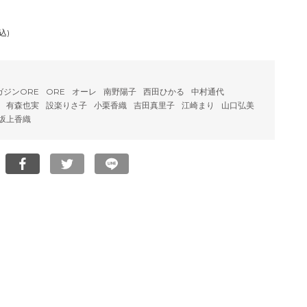
込)
ガジンORE
ORE
オーレ
南野陽子
西田ひかる
中村通代
有森也実
設楽りさ子
小栗香織
吉田真里子
江崎まり
山口弘美
坂上香織