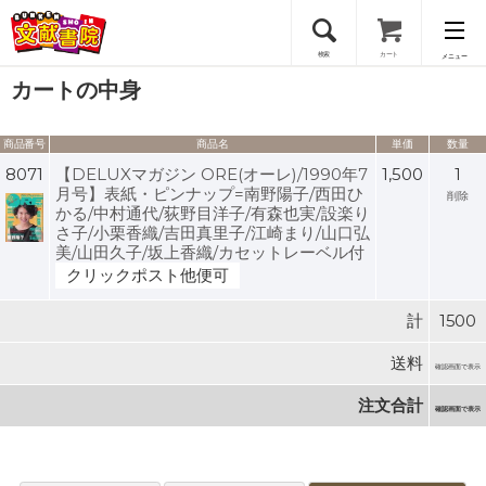
検索
カート
メニュー
カートの中身
会員登録
商品番号
商品名
単価
数量
ログイン
8071
【DELUXマガジン ORE(オーレ)/1990年7
1,500
1
月号】表紙・ピンナップ=南野陽子/西田ひ
削除
かる/中村通代/荻野目洋子/有森也実/設楽り
さ子/小栗香織/吉田真里子/江崎まり/山口弘
美/山田久子/坂上香織/カセットレーベル付
クリックポスト他便可
計
1500
送料
確認画面で表示
注文合計
確認画面で表示