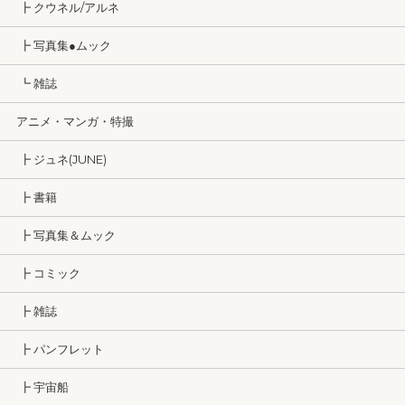
┣ クウネル/アルネ
┣ 写真集●ムック
┗ 雑誌
アニメ・マンガ・特撮
┣ ジュネ(JUNE)
┣ 書籍
┣ 写真集＆ムック
┣ コミック
┣ 雑誌
┣ パンフレット
┣ 宇宙船