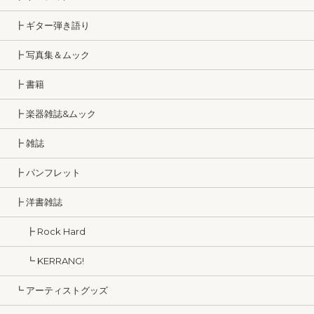
┣ ギター弾き語り
┣ 写真集＆ムック
┣ 書籍
┣ 楽器雑誌&ムック
┣ 雑誌
┣ パンフレット
┣ 洋書雑誌
┣ Rock Hard
┗ KERRANG!
┗ アーティストグッズ