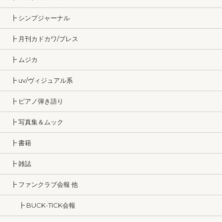
┣ シンプジャーナル
┣ 月刊カドカワ/ブレス
┣ ムジカ
┣ uv/ヴィジュアル系
┣ ピアノ弾き語り
┣ 写真集＆ムック
┣ 書籍
┣ 雑誌
┣ ファンクラブ会報 他
┣ BUCK-TICK会報