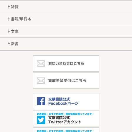
┣ 雑貨
┣ 書籍/単行本
┣ 文庫
┗ 新書