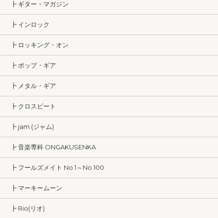
┣ ギター・マガジン
┣ インロック
┣ ロッキング・オン
┣ ポップ・ギア
┣ メタル・ギア
┣ クロスビート
┣ jam (ジャム)
┣ 音楽専科 ONGAKUSENKA
┣ フールズメイト No.1～No.100
┣ マーキームーン
┣ Rio(リオ)