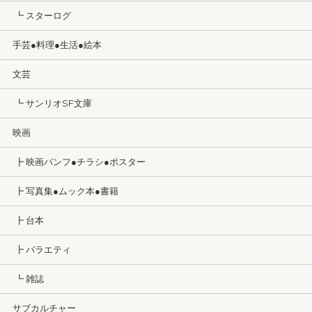
┗ スターログ
手芸●料理●生活●絵本
文芸
┗ サンリオSF文庫
映画
┣ 映画パンフ●チラシ●ポスター
┣ 写真集●ムック本●書籍
┣ 台本
┣ バラエティ
┗ 雑誌
サブカルチャー