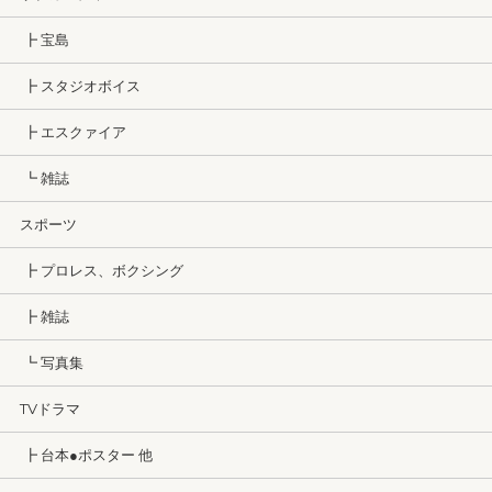
┣ 宝島
┣ スタジオボイス
┣ エスクァイア
┗ 雑誌
スポーツ
┣ プロレス、ボクシング
┣ 雑誌
┗ 写真集
TVドラマ
┣ 台本●ポスター 他