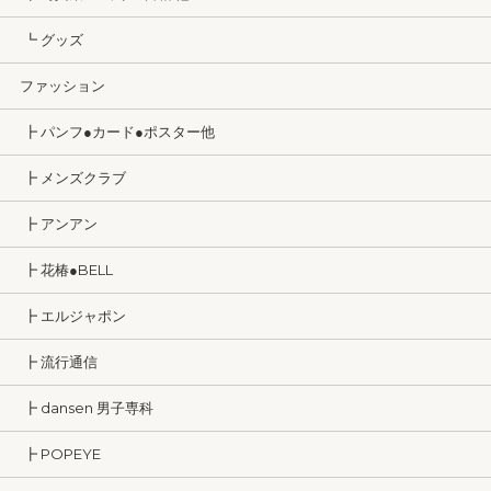
┗ グッズ
ファッション
┣ パンフ●カード●ポスター他
┣ メンズクラブ
┣ アンアン
┣ 花椿●BELL
┣ エルジャポン
┣ 流行通信
┣ dansen 男子専科
┣ POPEYE