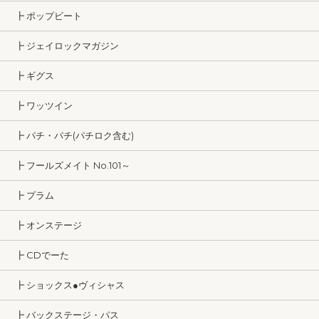
┣ ポップビート
┣ ジェイロックマガジン
┣ ギグス
┣ ワッツイン
┣ パチ・パチ(パチロク含む)
┣ フールズメイト No.101～
┣ プラム
┣ オンステージ
┣ CDでーた
┣ ショックス●ヴィシャス
┣ バックステージ・パス