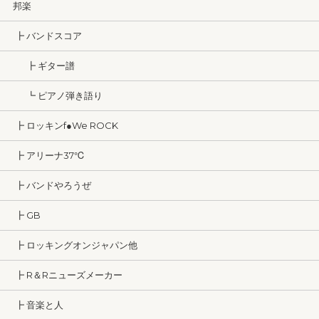
邦楽
┣ バンドスコア
┣ ギター譜
┗ ピアノ弾き語り
┣ ロッキンf●We ROCK
┣ アリーナ37℃
┣ バンドやろうぜ
┣ GB
┣ ロッキングオンジャパン他
┣ R＆Rニューズメーカー
┣ 音楽と人