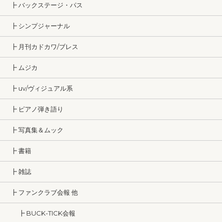
┣ バックステージ・パス
┣ シンプジャーナル
┣ 月刊カドカワ/ブレス
┣ ムジカ
┣ uv/ヴィジュアル系
┣ ピアノ弾き語り
┣ 写真集＆ムック
┣ 書籍
┣ 雑誌
┣ ファンクラブ会報 他
┣ BUCK-TICK会報