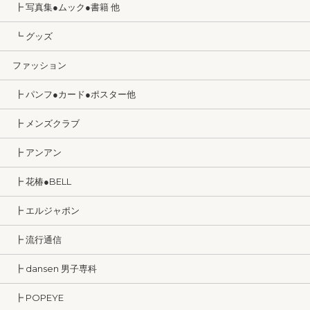
┣ 写真集●ムック●書籍 他
┗ グッズ
ファッション
┣ パンフ●カード●ポスター他
┣ メンズクラブ
┣ アンアン
┣ 花椿●BELL
┣ エルジャポン
┣ 流行通信
┣ dansen 男子専科
┣ POPEYE