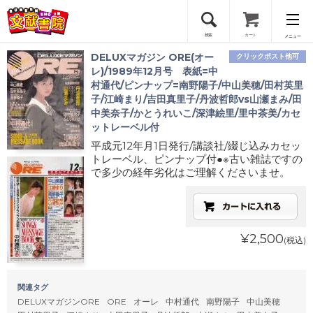
検索
カート
メニュー
DELUXマガジン ORE(オー
クリックポスト他可
会員登録
レ)/1989年12月号 表紙=中
村通代/ピンナップ=南野陽子/中山美穂/田村英里
子/江崎まり/吉田真里子/丹波哲郎vs山瀬まみ/田
ログイン
中美奈子/かとうれいこ/深津絵里/里中茶美/カセ
ットレーベル付
平成元12年月1日発行/講談社/綴じ込みカセッ
トレーベル、ピンナップ付●※古い雑誌ですの
で多少の経年劣化はご理解くださいませ。
¥2,500
(税込)
関連タグ
DELUXマガジンORE
ORE
オーレ
中村通代
南野陽子
中山美穂