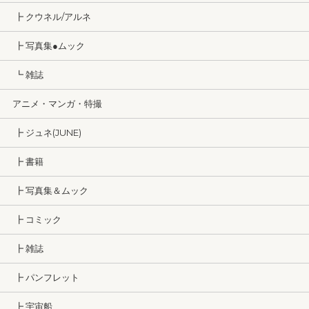
┣ クウネル/アルネ
┣ 写真集●ムック
┗ 雑誌
アニメ・マンガ・特撮
┣ ジュネ(JUNE)
┣ 書籍
┣ 写真集＆ムック
┣ コミック
┣ 雑誌
┣ パンフレット
┣ 宇宙船