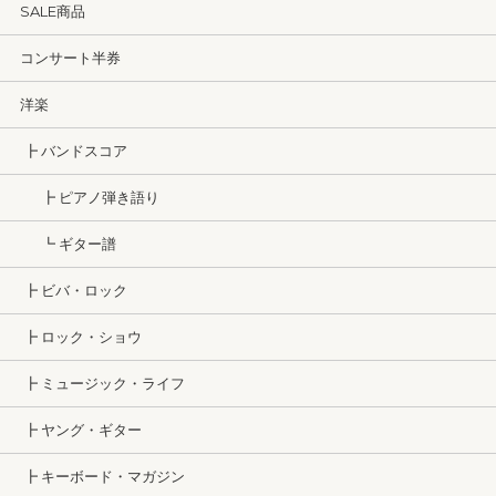
SALE商品
コンサート半券
洋楽
┣ バンドスコア
┣ ピアノ弾き語り
┗ ギター譜
┣ ビバ・ロック
┣ ロック・ショウ
┣ ミュージック・ライフ
┣ ヤング・ギター
┣ キーボード・マガジン