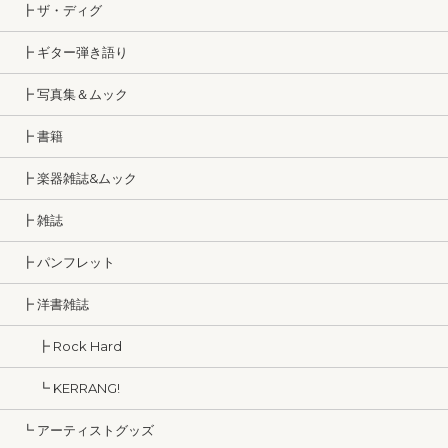
┣ ザ・ディグ
┣ ギター弾き語り
┣ 写真集＆ムック
┣ 書籍
┣ 楽器雑誌&ムック
┣ 雑誌
┣ パンフレット
┣ 洋書雑誌
┣ Rock Hard
┗ KERRANG!
┗ アーティストグッズ