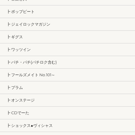
┣ ポップビート
┣ ジェイロックマガジン
┣ ギグス
┣ ワッツイン
┣ パチ・パチ(パチロク含む)
┣ フールズメイト No.101～
┣ プラム
┣ オンステージ
┣ CDでーた
┣ ショックス●ヴィシャス