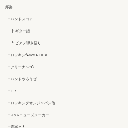
邦楽
┣ バンドスコア
┣ ギター譜
┗ ピアノ弾き語り
┣ ロッキンf●We ROCK
┣ アリーナ37℃
┣ バンドやろうぜ
┣ GB
┣ ロッキングオンジャパン他
┣ R＆Rニューズメーカー
┣ 音楽と人