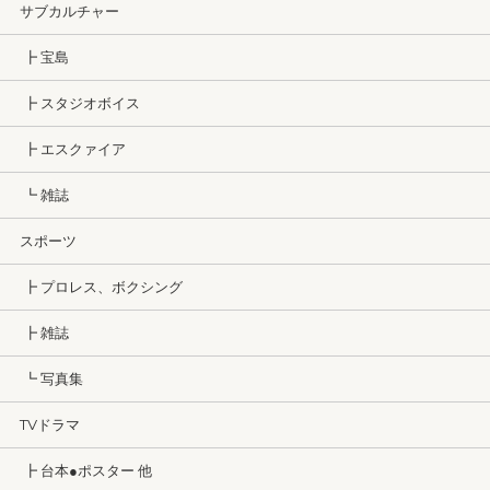
サブカルチャー
┣ 宝島
┣ スタジオボイス
┣ エスクァイア
┗ 雑誌
スポーツ
┣ プロレス、ボクシング
┣ 雑誌
┗ 写真集
TVドラマ
┣ 台本●ポスター 他