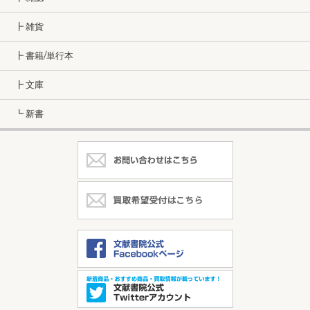
┣ 雑貨
┣ 書籍/単行本
┣ 文庫
┗ 新書