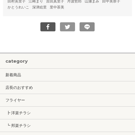
田村英里子
江崎まり
吉田真里子
丹波哲郎
山瀬まみ
田中美奈子
かとうれいこ
深津絵里
里中茶美
category
新着商品
店長のおすすめ
フライヤー
┣ 洋楽チラシ
┗ 邦楽チラシ