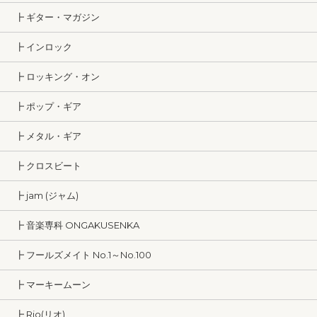
┣ ギター・マガジン
┣ インロック
┣ ロッキング・オン
┣ ポップ・ギア
┣ メタル・ギア
┣ クロスビート
┣ jam (ジャム)
┣ 音楽専科 ONGAKUSENKA
┣ フールズメイト No.1～No.100
┣ マーキームーン
┣ Rio(リオ)