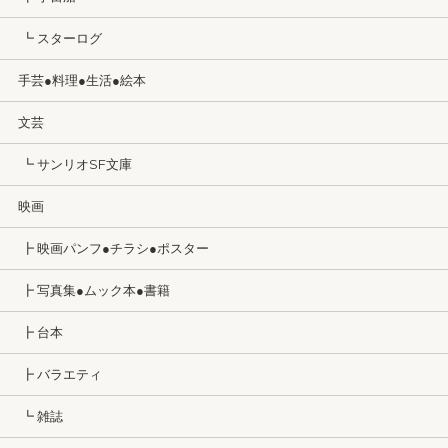
┗ スターログ
手芸●料理●生活●絵本
文芸
┗ サンリオSF文庫
映画
┣ 映画パンフ●チラシ●ポスター
┣ 写真集●ムック本●書籍
┣ 台本
┣ バラエティ
┗ 雑誌