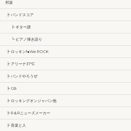
邦楽
┣ バンドスコア
┣ ギター譜
┗ ピアノ弾き語り
┣ ロッキンf●We ROCK
┣ アリーナ37℃
┣ バンドやろうぜ
┣ GB
┣ ロッキングオンジャパン他
┣ R＆Rニューズメーカー
┣ 音楽と人