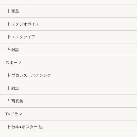
┣ 宝島
┣ スタジオボイス
┣ エスクァイア
┗ 雑誌
スポーツ
┣ プロレス、ボクシング
┣ 雑誌
┗ 写真集
TVドラマ
┣ 台本●ポスター 他