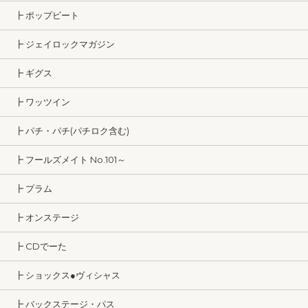
┣ ポップビート
┣ ジェイロックマガジン
┣ ギグス
┣ ワッツイン
┣ パチ・パチ(パチロク含む)
┣ フールズメイト No.101～
┣ プラム
┣ オンステージ
┣ CDでーた
┣ ショックス●ヴィシャス
┣ バックステージ・パス