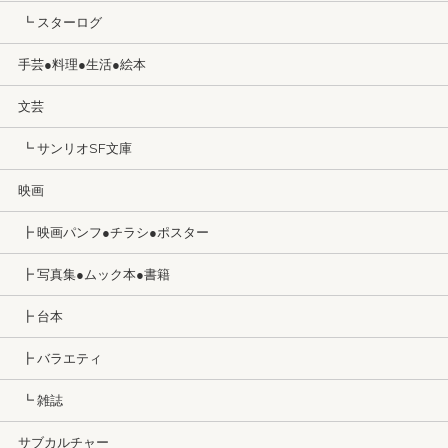
┗ スターログ
手芸●料理●生活●絵本
文芸
┗ サンリオSF文庫
映画
┣ 映画パンフ●チラシ●ポスター
┣ 写真集●ムック本●書籍
┣ 台本
┣ バラエティ
┗ 雑誌
サブカルチャー