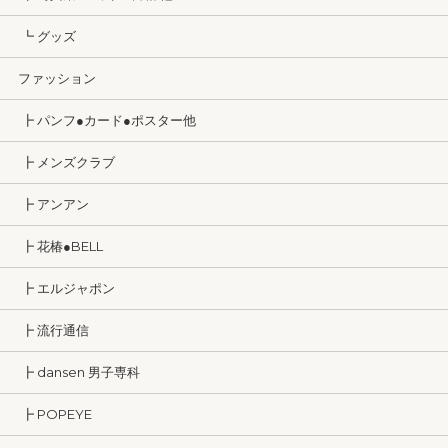
┗ グッズ
ファッション
┣ パンフ●カード●ポスター他
┣ メンズクラブ
┣ アンアン
┣ 花椿●BELL
┣ エルジャポン
┣ 流行通信
┣ dansen 男子専科
┣ POPEYE