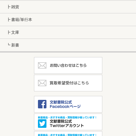
┣ 雑貨
┣ 書籍/単行本
┣ 文庫
┗ 新書