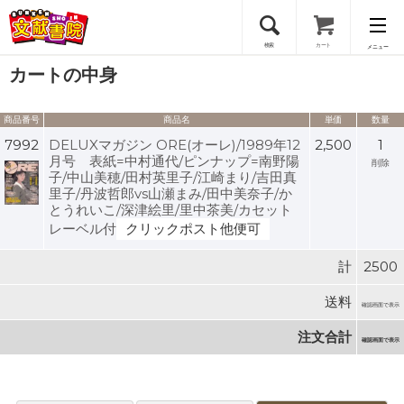
検索
カート
メニュー
カートの中身
会員登録
商品番号
商品名
単価
数量
ログイン
7992
DELUXマガジン ORE(オーレ)/1989年12
2,500
1
月号 表紙=中村通代/ピンナップ=南野陽
削除
子/中山美穂/田村英里子/江崎まり/吉田真
里子/丹波哲郎vs山瀬まみ/田中美奈子/か
とうれいこ/深津絵里/里中茶美/カセット
レーベル付
クリックポスト他便可
計
2500
送料
確認画面で表示
注文合計
確認画面で表示