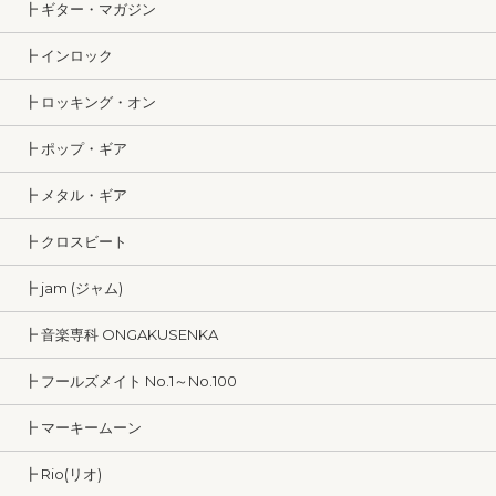
┣ ギター・マガジン
┣ インロック
┣ ロッキング・オン
┣ ポップ・ギア
┣ メタル・ギア
┣ クロスビート
┣ jam (ジャム)
┣ 音楽専科 ONGAKUSENKA
┣ フールズメイト No.1～No.100
┣ マーキームーン
┣ Rio(リオ)