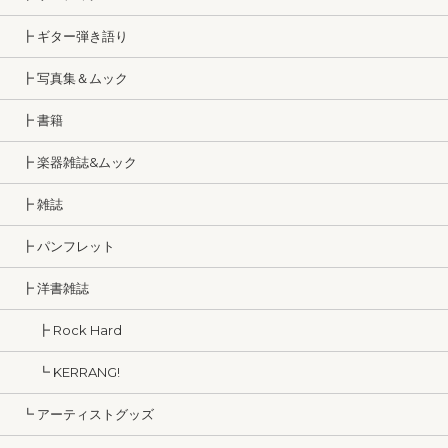
┣ ギター弾き語り
┣ 写真集＆ムック
┣ 書籍
┣ 楽器雑誌&ムック
┣ 雑誌
┣ パンフレット
┣ 洋書雑誌
┣ Rock Hard
┗ KERRANG!
┗ アーティストグッズ