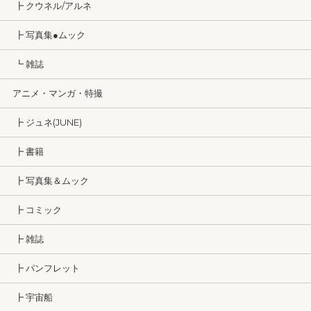
┣ クウネル/アルネ
┣ 写真集●ムック
┗ 雑誌
アニメ・マンガ・特撮
┣ ジュネ(JUNE)
┣ 書籍
┣ 写真集＆ムック
┣ コミック
┣ 雑誌
┣ パンフレット
┣ 宇宙船