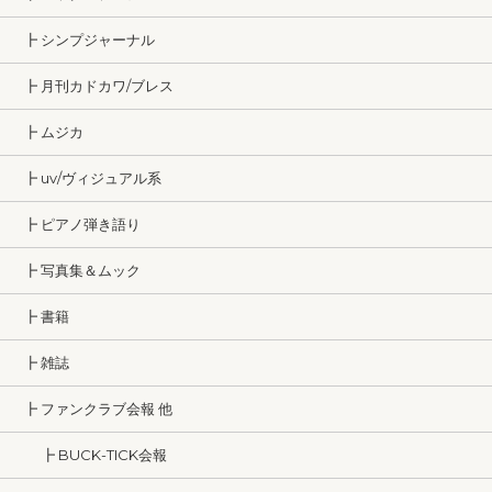
┣ シンプジャーナル
┣ 月刊カドカワ/ブレス
┣ ムジカ
┣ uv/ヴィジュアル系
┣ ピアノ弾き語り
┣ 写真集＆ムック
┣ 書籍
┣ 雑誌
┣ ファンクラブ会報 他
┣ BUCK-TICK会報