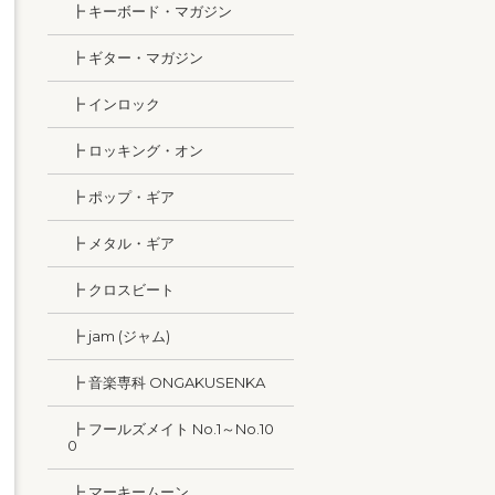
┣ キーボード・マガジン
┣ ギター・マガジン
┣ インロック
┣ ロッキング・オン
┣ ポップ・ギア
┣ メタル・ギア
┣ クロスビート
┣ jam (ジャム)
┣ 音楽専科 ONGAKUSENKA
┣ フールズメイト No.1～No.10
0
┣ マーキームーン