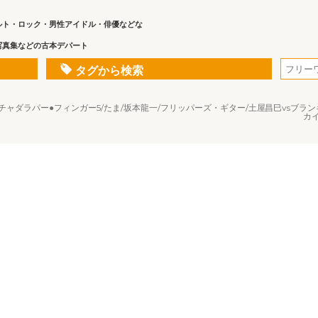
ルト・ロック・男性アイドル・俳優などな
写真集などの古本デパート
タグから検索
集=スチャダラパー●フィンガー5/たま/坂本龍一/フリッパーズ・ギター/土屋昌巳vsブラ
カイ