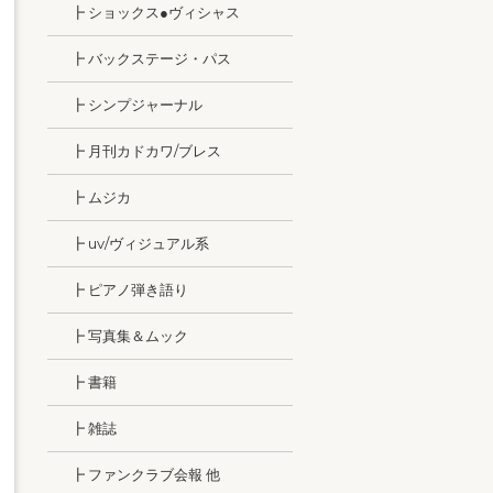
┣ ショックス●ヴィシャス
┣ バックステージ・パス
┣ シンプジャーナル
┣ 月刊カドカワ/ブレス
┣ ムジカ
┣ uv/ヴィジュアル系
┣ ピアノ弾き語り
┣ 写真集＆ムック
┣ 書籍
┣ 雑誌
┣ ファンクラブ会報 他