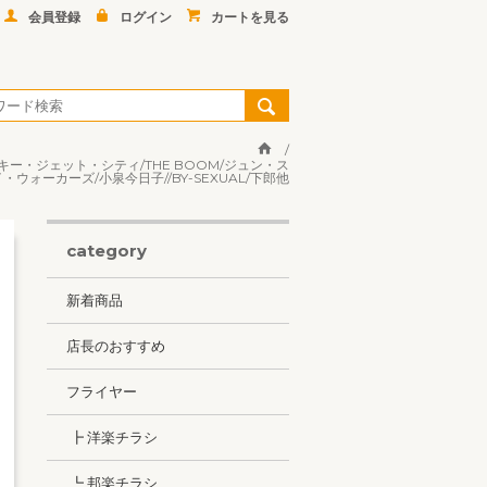
会員登録
ログイン
カートを見る
ンキー・ジェット・シティ/THE BOOM/ジュン・ス
・ウォーカーズ/小泉今日子//BY-SEXUAL/下郎他
category
新着商品
店長のおすすめ
フライヤー
┣ 洋楽チラシ
┗ 邦楽チラシ