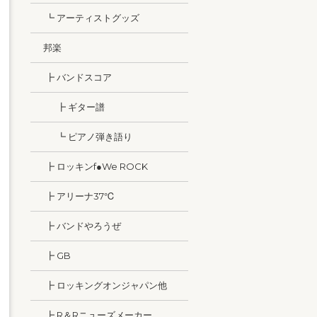
┗ アーティストグッズ
邦楽
┣ バンドスコア
┣ ギター譜
┗ ピアノ弾き語り
┣ ロッキンf●We ROCK
┣ アリーナ37℃
┣ バンドやろうぜ
┣ GB
┣ ロッキングオンジャパン他
┣ R＆Rニューズメーカー