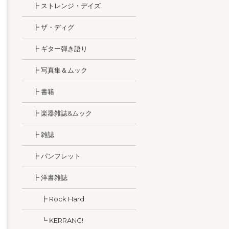
┣ ストレンジ・デイズ
┣ ザ・ディグ
┣ ギター弾き語り
┣ 写真集＆ムック
┣ 書籍
┣ 楽器雑誌&ムック
┣ 雑誌
┣ パンフレット
┣ 洋書雑誌
┣ Rock Hard
┗ KERRANG!