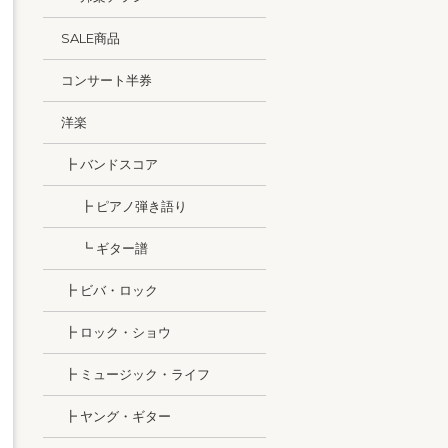
SALE商品
コンサート半券
洋楽
┣ バンドスコア
┣ ピアノ弾き語り
┗ ギター譜
┣ ビバ・ロック
┣ ロック・ショウ
┣ ミュージック・ライフ
┣ ヤング・ギター