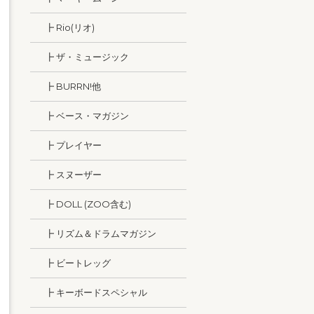
┣ Rio(リオ)
┣ ザ・ミュージック
┣ BURRN!他
┣ ベース・マガジン
┣ プレイヤー
┣ スヌーザー
┣ DOLL (ZOO含む)
┣ リズム＆ドラムマガジン
┣ ビートレッグ
┣ キーボードスペシャル