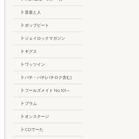
┣ 音楽と人
┣ ポップビート
┣ ジェイロックマガジン
┣ ギグス
┣ ワッツイン
┣ パチ・パチ(パチロク含む)
┣ フールズメイト No.101～
┣ プラム
┣ オンステージ
┣ CDでーた