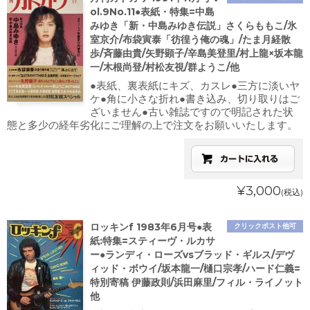
ol.9No.11●表紙・特集=中島
みゆき「新・中島みゆき伝説」さくらももこ/氷
室京介/布袋寅泰「彷徨う俺の魂」/たま月経散
歩/斉藤由貴/矢野顕子/辛島美登里/村上龍×坂本龍
一/木根尚登/村松友視/群ようこ/他
●表紙、裏表紙にキズ、カスレ●三方に淡いヤ
ケ●角に小さな折れ●書き込み、切り取りはご
ざいません●古い雑誌ですので明記された状
態と多少の経年劣化にご理解の上で注文をお願いいたします。
¥3,000
(税込)
ロッキンf 1983年6月号●表
クリックポスト他可
紙:特集=スティーヴ・ルカサ
ー●ランディ・ローズvsブラッド・ギルス/デヴ
ィッド・ボウイ/坂本龍一/樋口宗孝/ハード仁義=
特別寄稿 伊藤政則/浜田麻里/フィル・ライノット
他