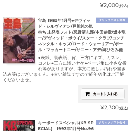
¥2,000
(税込)
宝島 1985年1月号●デヴィッ
クリックポスト他可
ド・シルヴィアン/戸川純の気
持ち 未発表フォト/忌野清志郎/本田恭章/坂本龍
一/デヴィッド・ボウイ/スター・クラブ/コンチ
ネンタル・キッズ/ロード・ウォーリアー/ポー
ル・マッカートニー/サニー・アデ/郷ひろみ他
●表紙、裏表紙、背、三方にキズ、カスレ、
コスレ●三方に淡いヤケ●ページ角に小さな折
れ等がありますが、本文に激しい汚れや書き
込み等はございません。※古い雑誌ですので経年劣化はご理解
くださいませ。
¥2,300
(税込)
キーボードスペシャル(KB SP
クリックポスト他可
ECIAL) 1993年1月号No.96