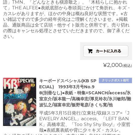
語」TMN、「どんなときも槇原敬之」、「木枯らしに抱かれ
て」THE ALFEE●表紙底部から巻頭頁にかけて角折れ、キズ・
カスレがありますが、ほかの中身は概ね良好な状態です。※古
い雑誌ですので多少の経年劣化はご理解くださいませ。※掲載
品、通販商品は全て店頭・他サイト販売と併用です。売り切れ
の際はキャンセル処理とさせていただきますので、御了承くだ
さい。
¥2,000
(税込)
キーボードスペシャル(KB SP
クリックポスト他可
ECIAL) 1993年3月号No.9
8(別冊なし)●表紙・特集=SCANCH/access/氷
室京介/坂本龍一/高橋幸宏/厚見玲衣/氷川敏郎/難
波弘之/福富幸宏/飯野竜彦/きくち寛/他
平成5年3月15日発行/立東社/収録スコア=「J
EWELRY ANGEL」access、「LEFT BAN
K」高橋幸宏、「Too Shy Shy Boy!」小室哲
哉●表紙裏表紙や背に少々キズ・カスレ、