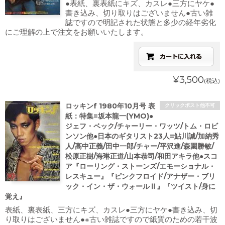
●表紙、裏表紙にキズ、カスレ●三方にヤケ●
書き込み、切り取りはございません●古い雑
誌ですので明記された状態と多少の経年劣化
にご理解の上で注文をお願いいたします。
¥3,500
(税込)
ロッキンf 1980年10月号 表
クリックポスト他不可
紙：特集=坂本龍一(YMO)●
ジェフ・ベック/チャーリー・ワッツ/トム・ロビ
ンソン他●日本のギタリスト23人=鮎川誠/加納秀
人/高中正義/田中一郎/チャー/平沢進/森園勝敏/
松原正樹/海琳正道/山本恭司/和田アキラ他●スコ
ア『ローリング・ストーンズ/エモーショナル・
レスキュー』『ピンクフロイド/アナザー・ブリ
ック・イン・ザ・ウォールⅡ』『ツイスト/身に
覚え』
表紙、裏表紙、三方にキズ、カスレ●三方にヤケ●書き込み、切
り取りはございません●※古い雑誌ですので紙質のための若干波