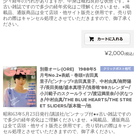
少々経年の汚れがありますが、中身は概ね良好な状態です。※
古い雑誌ですので多少の経年劣化はご理解くださいませ。※掲
載品、通販商品は全て店頭・他サイト販売と併用です。売り切
れの際はキャンセル処理とさせていただきますので、御了承く
ださい。
¥2,000
(税込)
別冊オーレ(ORE) 1988年5
クリックポスト他可
月号No.2●表紙・巻頭=吉田真
里子/ピンナップ=吉田真里子、中村由真/南野陽
子/長田美穂/盛本真理子/浅香唯'88カレンダー/
小川範子のスクールライフ/渡辺満里奈/小沢なつ
き/中村由真/THE BLUE HEARTS/THE STRE
ET SLIDERS/坂本龍一/他
昭和63年5月23日発行/講談社/ピンナップ付●※古い雑誌ですの
で多少の経年劣化はご理解くださいませ。※掲載品、通販商品
は全て店頭・他サイト販売と併用です。売り切れの際はキャン
セル処理とさせていただきますので、御了承ください。