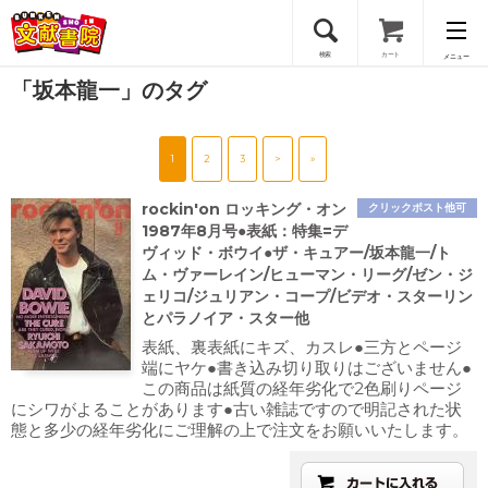
検索
カート
メニュー
「坂本龍一」のタグ
会員登録
1
2
3
>
»
ログイン
rockin'on ロッキング・オン
クリックポスト他可
1987年8月号●表紙：特集=デ
ヴィッド・ボウイ●ザ・キュアー/坂本龍一/ト
ム・ヴァーレイン/ヒューマン・リーグ/ゼン・ジ
ェリコ/ジュリアン・コープ/ビデオ・スターリン
とパラノイア・スター他
表紙、裏表紙にキズ、カスレ●三方とページ
端にヤケ●書き込み切り取りはございません●
この商品は紙質の経年劣化で2色刷りページ
にシワがよることがあります●古い雑誌ですので明記された状
態と多少の経年劣化にご理解の上で注文をお願いいたします。