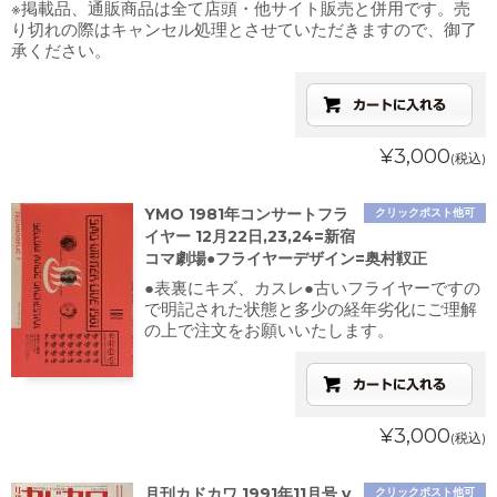
※掲載品、通販商品は全て店頭・他サイト販売と併用です。売
り切れの際はキャンセル処理とさせていただきますので、御了
承ください。
¥3,000
(税込)
YMO 1981年コンサートフラ
クリックポスト他可
イヤー 12月22日,23,24=新宿
コマ劇場●フライヤーデザイン=奥村靫正
●表裏にキズ、カスレ●古いフライヤーですの
で明記された状態と多少の経年劣化にご理解
の上で注文をお願いいたします。
¥3,000
(税込)
月刊カドカワ 1991年11月号 v
クリックポスト他可