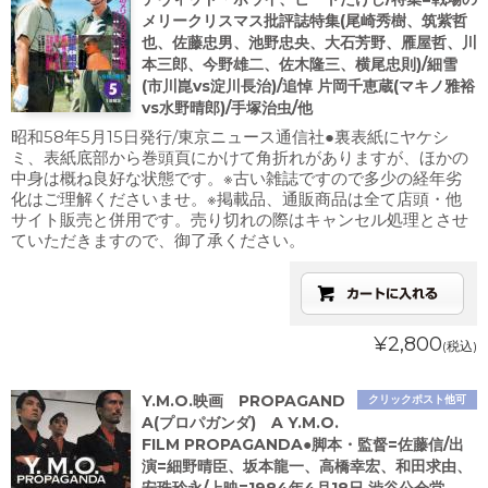
メリークリスマス批評誌特集(尾崎秀樹、筑紫哲
也、佐藤忠男、池野忠央、大石芳野、雁屋哲、川
本三郎、今野雄二、佐木隆三、横尾忠則)/細雪
(市川崑vs淀川長治)/追悼 片岡千恵蔵(マキノ雅裕
vs水野晴郎)/手塚治虫/他
昭和58年5月15日発行/東京ニュース通信社●裏表紙にヤケシ
ミ、表紙底部から巻頭頁にかけて角折れがありますが、ほかの
中身は概ね良好な状態です。※古い雑誌ですので多少の経年劣
化はご理解くださいませ。※掲載品、通販商品は全て店頭・他
サイト販売と併用です。売り切れの際はキャンセル処理とさせ
ていただきますので、御了承ください。
¥2,800
(税込)
Y.M.O.映画 PROPAGAND
クリックポスト他可
A(プロパガンダ) A Y.M.O.
FILM PROPAGANDA●脚本・監督=佐藤信/出
演=細野晴臣、坂本龍一、高橋幸宏、和田求由、