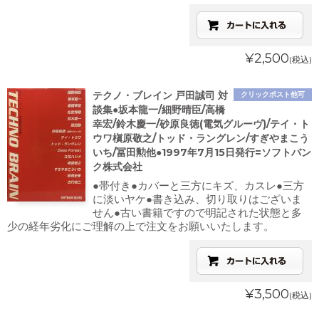
¥2,500
(税込)
テクノ・ブレイン 戸田誠司 対
クリックポスト他可
談集●坂本龍一/細野晴臣/高橋
幸宏/鈴木慶一/砂原良徳(電気グルーヴ)/テイ・ト
ウワ槇原敬之/トッド・ラングレン/すぎやまこう
いち/冨田勲他●1997年7月15日発行=ソフトバン
ク株式会社
●帯付き●カバーと三方にキズ、カスレ●三方
に淡いヤケ●書き込み、切り取りはございま
せん●古い書籍ですので明記された状態と多
少の経年劣化にご理解の上で注文をお願いいたします。
¥3,500
(税込)