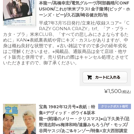
本龍一/高橋幸宏/電気グルーヴ/阿部義晴/CONF
USION/これが米米ブラス! 金子隆博(ビッグ・ホ
ーンズ・ビー)/久石譲/崎谷健次郎/他
平成7年3月15日発行/立東社/収録スコア=「C
RAZY GONNA CRAZY」trf、「ア・ブラ・
カタ・ブラ」米米CLUB、「すべての悲しみにさよならするた
めに」KAN●表紙裏表紙や背にキズ・カスレがありますが、中
身は概ね良好な状態です。※古い雑誌ですので多少の経年劣化
はご理解くださいませ。※掲載品、通販商品は全て店頭・他サ
イト販売と併用です。売り切れの際はキャンセル処理とさせて
いただきますので、御了承ください。
¥1,500
(税込)
宝島 1982年12月号●表紙：特
クリックポスト他可
集=デヴィッド・ボウイ&坂本
龍一(戦場のメリー・クリスマス)●山下久美子/忌
野清志郎vs梅津和時/遠藤みちろう/ザ・モッズ/
谷岡ヤスジ/あご&キンゾー/特集=京大西部講堂