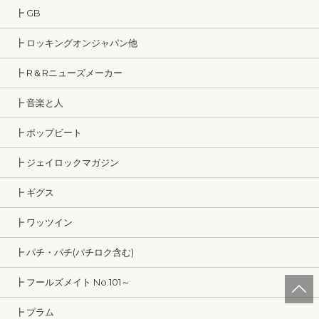
┣ GB
┣ ロッキングオンジャパン他
┣ R＆Rニューズメーカー
┣ 音楽と人
┣ ポップビート
┣ ジェイロックマガジン
┣ ギグス
┣ ワッツイン
┣ パチ・パチ(パチロク含む)
┣ フールズメイト No.101～
┣ プラム