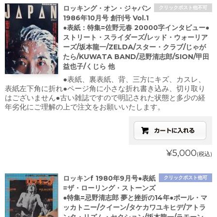
ロッキング・オン・ジャパン
クリックポスト他不可
1986年10月号 創刊号 Vol.1
●表紙：特集=佐野元春 20000字インタビュー●
ストリート・スライダーズ/レッド・ウォーリア
ーズ/坂本龍一/ZELDA/スター・クラブ/じゃが
たら/KUWATA BAND/忌野清志郎/SION/甲田
益也子/くじら 他
●表紙、裏表紙、背、三方にキズ、カスレ、
表紙左下角に折れ●ページ角に小さな折れ書き込み、切り取り
はございません●古い雑誌ですので明記された状態と多少の経
年劣化にご理解の上で注文をお願いいたします。
¥5,000
(税込)
ロッキンf 1980年9月号●表紙
クリックポスト他可
=ザ・ローリング・ストーンズ
●特集=忌野清志郎 夢と挫折の14年●ポール・マ
ッカトニー/クイーン/タケカワユキヒデ/アトラ