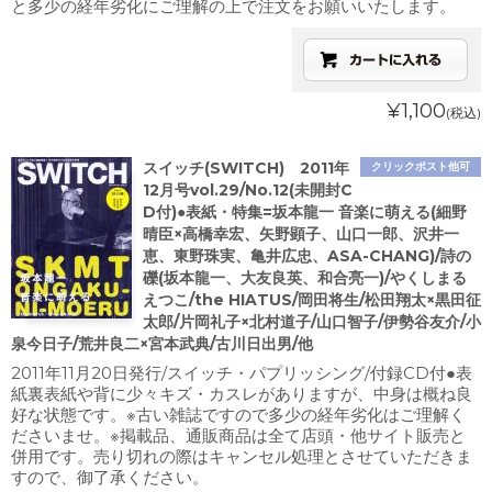
と多少の経年劣化にご理解の上で注文をお願いいたします。
¥1,100
(税込)
スイッチ(SWITCH) 2011年
クリックポスト他可
12月号vol.29/No.12(未開封C
D付)●表紙・特集=坂本龍一 音楽に萌える(細野
晴臣×高橋幸宏、矢野顕子、山口一郎、沢井一
恵、東野珠実、亀井広忠、ASA-CHANG)/詩の
礫(坂本龍一、大友良英、和合亮一)/やくしまる
えつこ/the HIATUS/岡田将生/松田翔太×黒田征
太郎/片岡礼子×北村道子/山口智子/伊勢谷友介/小
泉今日子/荒井良二×宮本武典/古川日出男/他
2011年11月20日発行/スイッチ・パプリッシング/付録CD付●表
紙裏表紙や背に少々キズ・カスレがありますが、中身は概ね良
好な状態です。※古い雑誌ですので多少の経年劣化はご理解く
ださいませ。※掲載品、通販商品は全て店頭・他サイト販売と
併用です。売り切れの際はキャンセル処理とさせていただきま
すので、御了承ください。