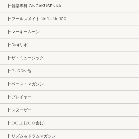
┣ 音楽専科 ONGAKUSENKA
┣ フールズメイト No.1～No.100
┣ マーキームーン
┣ Rio(リオ)
┣ ザ・ミュージック
┣ BURRN!他
┣ ベース・マガジン
┣ プレイヤー
┣ スヌーザー
┣ DOLL (ZOO含む)
┣ リズム＆ドラムマガジン