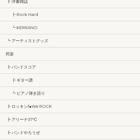
┣ 洋書雑誌
┣ Rock Hard
┗ KERRANG!
┗ アーティストグッズ
邦楽
┣ バンドスコア
┣ ギター譜
┗ ピアノ弾き語り
┣ ロッキンf●We ROCK
┣ アリーナ37℃
┣ バンドやろうぜ