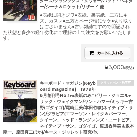
ダーズ/クラシックス・ヌヴォー/パット・ベネタ
ー/シーナ＆ロケット/リザード 他
●表紙に開きジワ●表紙、裏表紙、三方にキ
ズ、カスレ●三方とページ端にヤケ●切り取り
はございません●古い雑誌ですので明記され
た状態と多少の経年劣化にご理解の上で注文をお願いいたしま
す。
¥3,000
(税込)
キーボード・マガジン(Keyb
クリックポスト他不可
oard magazine) 1979年
6月創刊号No.1●※表紙のみ=ビリー・ジョエル●
リック・ウェイクマン/ヤン・ハマー/ミッキー吉
野(ゴダイゴ)/尾崎亜美/本田竹曠(ネイティブ・サ
ン)/グラビア(エマーソン・レイク＆パーマー、
クイーン、トッド・ラングレンズ・ユートピア、
ネイティブ・サン、ゴダイゴ、渡辺香津美＆坂本
龍一、原田真二ほか)/キース・ジャレット研究/他