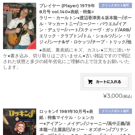
プレイヤー (Player) 1979年
クリックポスト他可
8月号 vol.140●表紙・特集=
ラリー・カールトン●渡辺香津美＆坂本龍一/ポー
ル・マッカートニー/コージー・パウエル/イア
ン・デュリー/ハート/スティーヴ・ガッド/ARB/
エリック・クラプトン/トム・ショルツ/シン・リ
ジィ/シーナ&ザ・ロケッツ/チープ・トリック/他
●表紙、裏表紙にキズ、カスレ●三方に淡いヤ
ケ●書き込み、切り取りはございません●古い雑誌ですので明記
された状態と多少の経年劣化にご理解の上で注文をお願いいた
します。
¥3,000
(税込)
ロッキンf 1981年10月号●表
クリックポスト他可
紙：特集マイケル・シェンカ
ー●アイアン・メイデン/ジャーニー/高中正義/坂
本龍一/土屋昌巳/オジー・オズボーン/プリテン