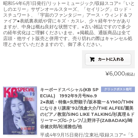
昭和54年6月1日発行/リットーミュージック/収録スコア=「いと
しのエリー」サザンオールスターズ、「セイリング」ロッド・
スチュワート、「宇宙のファンタジー」アース・ウィンド＆フ
ァイア●表紙裏表紙や背にキズ・カスレ、少々経年ヤケがあり
ますが、中身は概ね良好な状態です。※古い雑誌ですので多少
の経年劣化はご理解くださいませ。※掲載品、通販商品は全て
店頭・他サイト販売と併用です。売り切れの際はキャンセル処
理とさせていただきますので、御了承ください。
¥6,000
(税込)
キーボードスペシャル(KB SP
クリックポスト他可
ECIAL) 1992年9月号No.9
2●表紙・特集=矢野顕子/坂本龍一＆YMO/TMN
になりきり講座'92/浅倉大介/THE ALFEE/麗美
のピアノ教室/SING LIKE TALKING/杉真理＆ド
リーマーズ/G-クレフ/上野洋子(ZABADAK)/崎
谷健次郎/松浦雅也/他
平成4年9月15日発行/立東社/収録スコア=「S