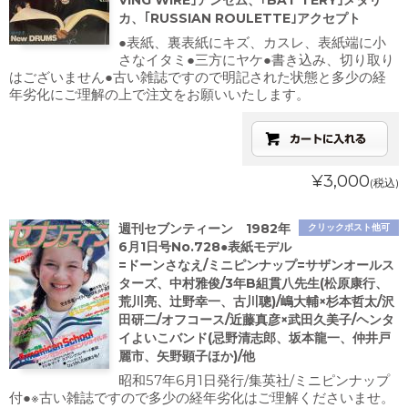
VING WIRE｣アンセム、｢BAT TERY｣メタリ
カ、｢RUSSIAN ROULETTE｣アクセプト
●表紙、裏表紙にキズ、カスレ、表紙端に小
さなイタミ●三方にヤケ●書き込み、切り取り
はございません●古い雑誌ですので明記された状態と多少の経
年劣化にご理解の上で注文をお願いいたします。
¥3,000
(税込)
週刊セブンティーン 1982年
クリックポスト他可
6月1日号No.728●表紙モデル
=ドーンさなえ/ミニピンナップ=サザンオールス
ターズ、中村雅俊/3年B組貫八先生(松原康行、
荒川亮、辻野幸一、古川聰)/嶋大輔×杉本哲太/沢
田研二/オフコース/近藤真彦×武田久美子/ヘンタ
イよいこバンド(忌野清志郎、坂本龍一、仲井戸
麗市、矢野顕子ほか)/他
昭和57年6月1日発行/集英社/ミニピンナップ
付●※古い雑誌ですので多少の経年劣化はご理解くださいませ。