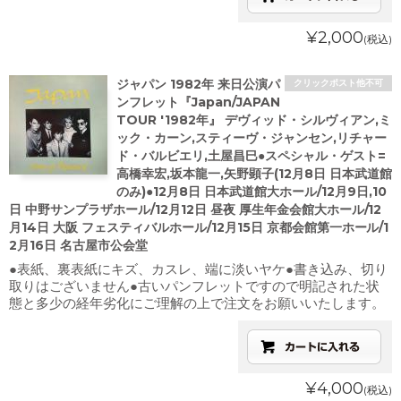
¥2,000
(税込)
ジャパン 1982年 来日公演パ
クリックポスト他不可
ンフレット『Japan/JAPAN
TOUR '1982年』 デヴィッド・シルヴィアン,ミ
ック・カーン,スティーヴ・ジャンセン,リチャー
ド・バルビエリ,土屋昌巳●スペシャル・ゲスト=
高橋幸宏,坂本龍一,矢野顕子(12月8日 日本武道館
のみ)●12月8日 日本武道館大ホール/12月9日,10
日 中野サンプラザホール/12月12日 昼夜 厚生年金会館大ホール/12
月14日 大阪 フェスティバルホール/12月15日 京都会館第一ホール/1
2月16日 名古屋市公会堂
●表紙、裏表紙にキズ、カスレ、端に淡いヤケ●書き込み、切り
取りはございません●古いパンフレットですので明記された状
態と多少の経年劣化にご理解の上で注文をお願いいたします。
¥4,000
(税込)