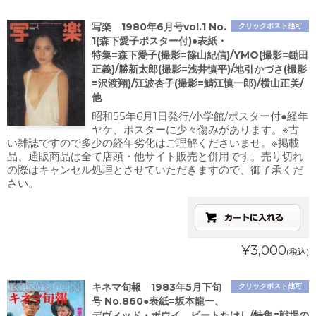
写楽 1980年6月号vol.1 No.
クリックポスト他可
1(森下愛子ポスター付)●表紙・
特集=森下愛子(撮影=篠山紀信)/YMO(撮影=鋤田
正義)/勝新太郎(撮影=浅井慎平)/地引かづさ(撮影
=沢渡翔)/江波杏子(撮影=鯖江慎一郎)/横山正美/
他
昭和55年6月1日発行/小学館/ポスター付●経年
ヤケ、ポスターに少々傷みがあります。※古
い雑誌ですので多少の経年劣化はご理解くださいませ。※掲載
品、通販商品は全て店頭・他サイト販売と併用です。売り切れ
の際はキャンセル処理とさせていただきますので、御了承くだ
さい。
¥3,000
(税込)
キネマ旬報 1983年5月下旬
クリックポスト他可
号 No.860●表紙=坂本龍一、
デヴィッド・ボウイ、ビートたけし/特集=戦場の