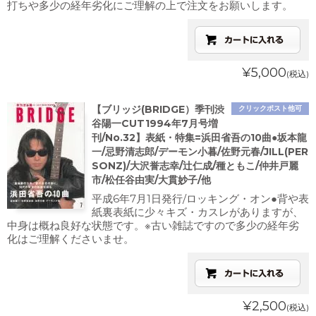
打ちや多少の経年劣化にご理解の上で注文をお願いします。
¥5,000
(税込)
【ブリッジ(BRIDGE）季刊渋
クリックポスト他可
谷陽一CUT1994年7月号増
刊/No.32】表紙・特集=浜田省吾の10曲●坂本龍
一/忌野清志郎/デーモン小暮/佐野元春/JILL(PER
SONZ)/大沢誉志幸/辻仁成/種ともこ/仲井戸麗
市/松任谷由実/大貫妙子/他
平成6年7月1日発行/ロッキング・オン●背や表
紙裏表紙に少々キズ・カスレがありますが、
中身は概ね良好な状態です。※古い雑誌ですので多少の経年劣
化はご理解くださいませ。
¥2,500
(税込)