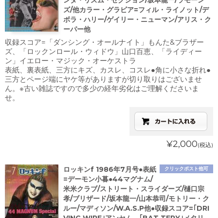
ンタ・リズム・セクション/坂本龍一/ラモーン
ズ/他カラー・グラビア=フィル・ライノット/デ
ボラ・ハリー/ゲイリー・ニューマン/アリス・ク
ーパー他
収録スコア=「ダンシング・オールナイト」もんた&ブラザー
ズ、「ロックンロール・ウィドウ」山口百恵、「ライディー
ン」イエロー・マジック・オーケストラ
表紙、裏表紙、三方にキズ、カスレ、コスレ●角に小さな折れ●
三方とページ端にヤケ等がありますが切り取りはございませ
ん。※古い雑誌ですので多少の経年劣化はご理解くださいま
せ。
¥2,000
(税込)
ロッキンf 1986年7月号●表紙
クリックポスト他可
=デーモン小暮●44マグナム/
米米クラブ/ストリート・スライダーズ/樋口宗
孝/ブリザード/坂本龍一/山本恭司/モトリー・ク
ルー/マディソン/W.A.S.P他●収録スコア=｢DRI