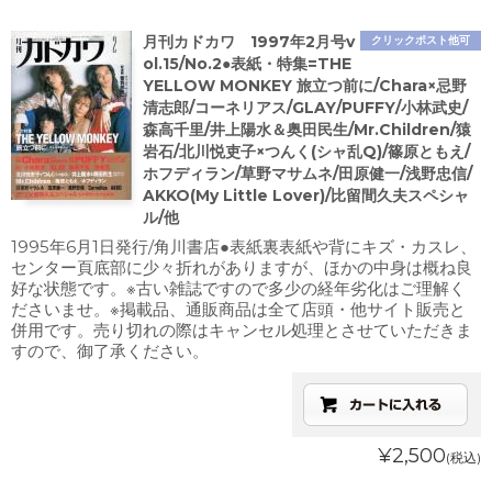
月刊カドカワ 1997年2月号v
クリックポスト他可
ol.15/No.2●表紙・特集=THE
YELLOW MONKEY 旅立つ前に/Chara×忌野
清志郎/コーネリアス/GLAY/PUFFY/小林武史/
森高千里/井上陽水＆奥田民生/Mr.Children/猿
岩石/北川悦吏子×つんく(シャ乱Q)/篠原ともえ/
ホフディラン/草野マサムネ/田原健一/浅野忠信/
AKKO(My Little Lover)/比留間久夫スペシャ
ル/他
1995年6月1日発行/角川書店●表紙裏表紙や背にキズ・カスレ、
センター頁底部に少々折れがありますが、ほかの中身は概ね良
好な状態です。※古い雑誌ですので多少の経年劣化はご理解く
ださいませ。※掲載品、通販商品は全て店頭・他サイト販売と
併用です。売り切れの際はキャンセル処理とさせていただきま
すので、御了承ください。
¥2,500
(税込)