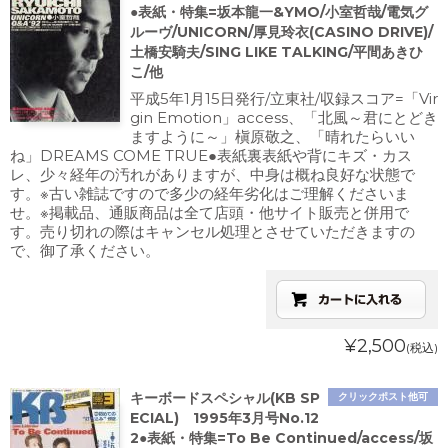
●表紙・特集=坂本龍一&YMO/小室哲哉/電気グ
ルーヴ/UNICORN/厚見玲衣(CASINO DRIVE)/
土橋安騎夫/SING LIKE TALKING/平間あきひ
こ/他
平成5年1月15日発行/立東社/収録スコア=「Vir
gin Emotion」access、「北風～君にとどき
ますように～」槇原敬之、「晴れたらいい
ね」DREAMS COME TRUE●表紙裏表紙や背にキズ・カス
レ、少々経年の汚れがありますが、中身は概ね良好な状態で
す。※古い雑誌ですので多少の経年劣化はご理解くださいま
せ。※掲載品、通販商品は全て店頭・他サイト販売と併用で
す。売り切れの際はキャンセル処理とさせていただきますの
で、御了承ください。
¥2,500
(税込)
キーボードスペシャル(KB SP
クリックポスト他可
ECIAL) 1995年3月号No.12
2●表紙・特集=To Be Continued/access/坂