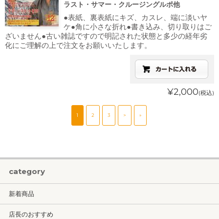
ラスト・サマー・クルージングルポ他
●表紙、裏表紙にキズ、カスレ、端に淡いヤ
ケ●角に小さな折れ●書き込み、切り取りはご
ざいません●古い雑誌ですので明記された状態と多少の経年劣
化にご理解の上で注文をお願いいたします。
¥2,000
(税込)
1
2
3
>
»
category
新着商品
店長のおすすめ