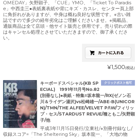
OMEDAY」矢野顕子、「CUE」YMO、「Ticket To Paradis
e」中西圭三●表紙裏表紙や背にキズ・カスレ、センター頁上部
に角折れがありますが、中身は概ね良好な状態です。※古い雑
誌ですので多少の経年劣化はご理解くださいませ。※掲載品、
通販商品は全て店頭・他サイト販売と併用です。売り切れの際
はキャンセル処理とさせていただきますので、御了承くださ
い。
¥1,500
(税込)
キーボードスペシャル(KB SP
クリックポスト他可
ECIAL) 1991年11月号No.82
(別冊なし)●表紙・特集=坂本龍一/RX(ゼノン石
川＆ライデン湯沢)vs松崎雄一/ABE-B(UNICOR
N)/TMN/THE ALFEE/VELVET PΛW/フィリッ
プ・セス/STARDUST REVUE/種ともこ/矢野顕
子/他
平成3年11月15日発行/立東社/※別冊付録なし/
収録スコア=「The Sheltering Sky」坂本龍一、「大地の物