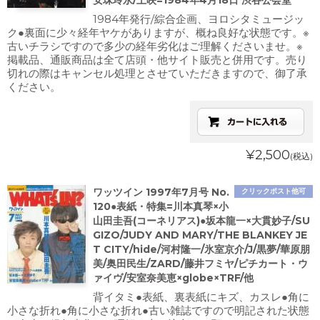
安珠玲永/上映=1984年4月18日 渋谷公会堂
1984年発行/綜合企画、ヨロシタミュージッ
ク●裏面に少々経年ヤケがありますが、概ね良好な状態です。※
古いチラシですので多少の経年劣化はご理解くださいませ。※
掲載品、通販商品は全て店頭・他サイト販売と併用です。売り
切れの際はキャンセル処理とさせていただきますので、御了承
ください。
¥2,500
(税込)
ワッツイン 1997年7月号 No.
クリックポスト他可
120●表紙・特集=川本真琴×小
山田圭吾(コーネリアス)●坂本龍一×大貫妙子/SU
GIZO/JUDY AND MARY/THE BLANKEY JE
T CITY/hide/河村隆一/氷室京介/J/黒夢/華原朋
美/奥田民生/ZARD/藤井フミヤ/ピチカート・ウ
ァイヴ/安室奈美恵×globe×TRF/他
背イタミ●表紙、裏表紙にキズ、カスレ●角に
小さな折れ●角に小さな折れ●古い雑誌ですので明記された状態