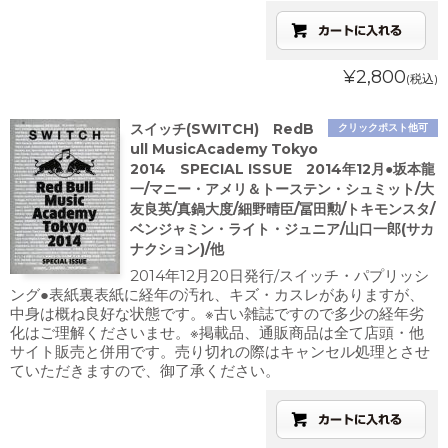
¥2,800
(税込)
スイッチ(SWITCH) RedB
クリックポスト他可
ull MusicAcademy Tokyo
2014 SPECIAL ISSUE 2014年12月●坂本龍
一/マニー・アメリ＆トーステン・シュミット/大
友良英/真鍋大度/細野晴臣/冨田勲/トキモンスタ/
ベンジャミン・ライト・ジュニア/山口一郎(サカ
ナクション)/他
2014年12月20日発行/スイッチ・パプリッシ
ング●表紙裏表紙に経年の汚れ、キズ・カスレがありますが、
中身は概ね良好な状態です。※古い雑誌ですので多少の経年劣
化はご理解くださいませ。※掲載品、通販商品は全て店頭・他
サイト販売と併用です。売り切れの際はキャンセル処理とさせ
ていただきますので、御了承ください。