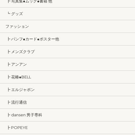
┣ 写真集●ムック●書籍 他
┗ グッズ
ファッション
┣ パンフ●カード●ポスター他
┣ メンズクラブ
┣ アンアン
┣ 花椿●BELL
┣ エルジャポン
┣ 流行通信
┣ dansen 男子専科
┣ POPEYE