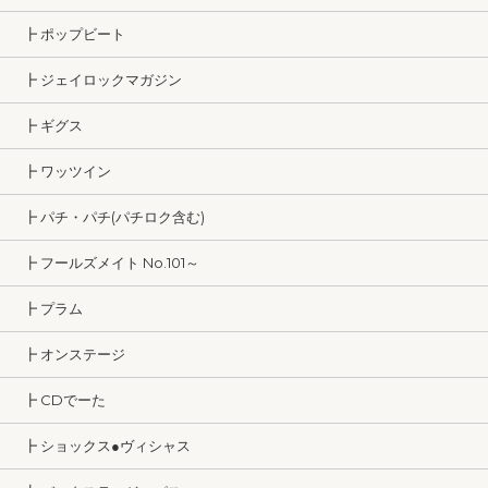
┣ ポップビート
┣ ジェイロックマガジン
┣ ギグス
┣ ワッツイン
┣ パチ・パチ(パチロク含む)
┣ フールズメイト No.101～
┣ プラム
┣ オンステージ
┣ CDでーた
┣ ショックス●ヴィシャス