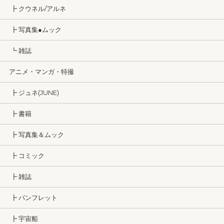
┣ クウネル/アルネ
┣ 写真集●ムック
┗ 雑誌
アニメ・マンガ・特撮
┣ ジュネ(JUNE)
┣ 書籍
┣ 写真集＆ムック
┣ コミック
┣ 雑誌
┣ パンフレット
┣ 宇宙船