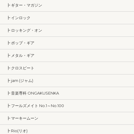
┣ ギター・マガジン
┣ インロック
┣ ロッキング・オン
┣ ポップ・ギア
┣ メタル・ギア
┣ クロスビート
┣ jam (ジャム)
┣ 音楽専科 ONGAKUSENKA
┣ フールズメイト No.1～No.100
┣ マーキームーン
┣ Rio(リオ)