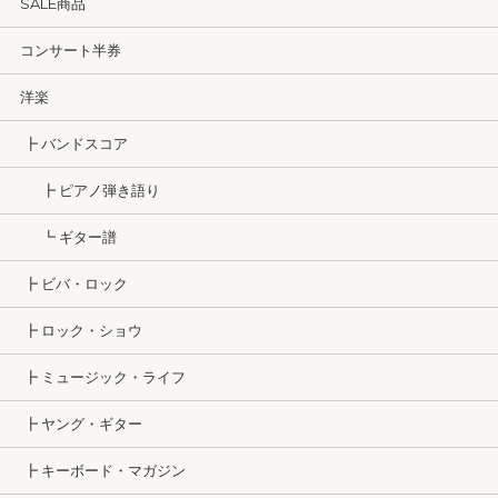
SALE商品
コンサート半券
洋楽
┣ バンドスコア
┣ ピアノ弾き語り
┗ ギター譜
┣ ビバ・ロック
┣ ロック・ショウ
┣ ミュージック・ライフ
┣ ヤング・ギター
┣ キーボード・マガジン