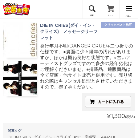
検索
カート
メニュー
DIE IN CRIES(ダイ・イン・
クリックポスト他可
会員登録
クライズ) メッセージリーフ
レット
発行年月不明/DANGER CRUE/※二つ折りの
ログイン
仕様です。●裏面に少々経年の汚れがありま
すが、ほかは概ね良好な状態です。※古いア
ーティストグッズですので多少の経年劣化は
ご理解くださいませ。※掲載品、通販商品は
全て店頭・他サイト販売と併用です。売り切
れの際はキャンセル処理とさせていただきま
すので、御了承ください。
¥1,300
(税込)
関連タグ
DIE IN CRIES
ダイ・イン・クライズ
KYO
室姫深
TAKASHI