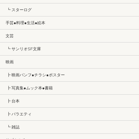
┗ スターログ
手芸●料理●生活●絵本
文芸
┗ サンリオSF文庫
映画
┣ 映画パンフ●チラシ●ポスター
┣ 写真集●ムック本●書籍
┣ 台本
┣ バラエティ
┗ 雑誌