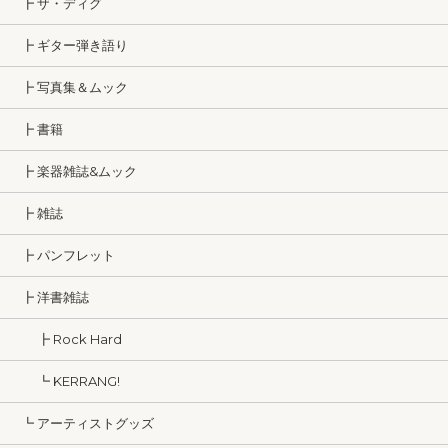
┣ ザ・ディグ
┣ ギター弾き語り
┣ 写真集＆ムック
┣ 書籍
┣ 楽器雑誌&ムック
┣ 雑誌
┣ パンフレット
┣ 洋書雑誌
┣ Rock Hard
┗ KERRANG!
┗ アーティストグッズ