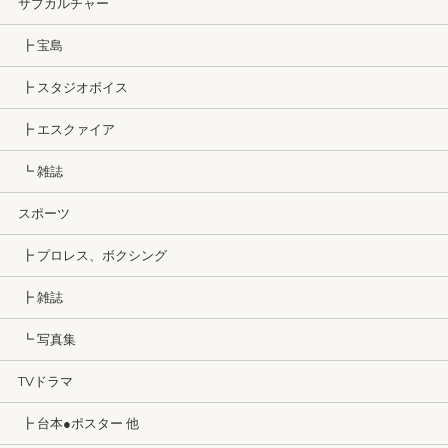
サブカルチャー
┣ 宝島
┣ スタジオボイス
┣ エスクァイア
┗ 雑誌
スポーツ
┣ プロレス、ボクシング
┣ 雑誌
┗ 写真集
TVドラマ
┣ 台本●ポスター 他