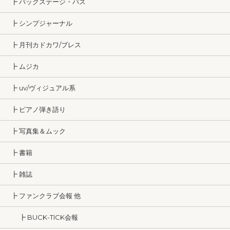
┣ バックステージ・パス
┣ シンプジャーナル
┣ 月刊カドカワ/ブレス
┣ ムジカ
┣ uv/ヴィジュアル系
┣ ピアノ弾き語り
┣ 写真集＆ムック
┣ 書籍
┣ 雑誌
┣ ファンクラブ会報 他
┣ BUCK-TICK会報