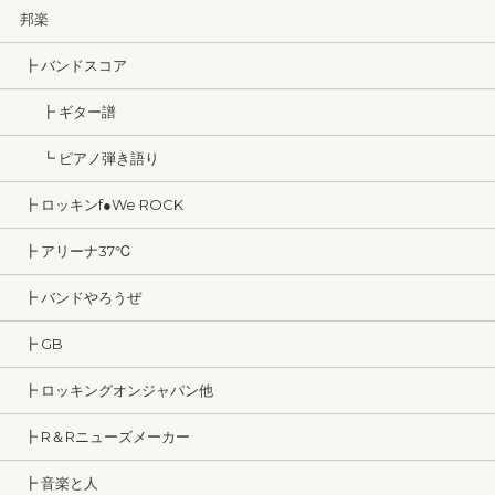
邦楽
┣ バンドスコア
┣ ギター譜
┗ ピアノ弾き語り
┣ ロッキンf●We ROCK
┣ アリーナ37℃
┣ バンドやろうぜ
┣ GB
┣ ロッキングオンジャパン他
┣ R＆Rニューズメーカー
┣ 音楽と人