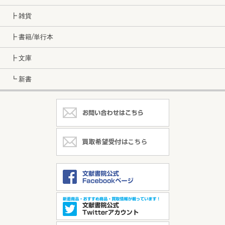
┣ 雑貨
┣ 書籍/単行本
┣ 文庫
┗ 新書