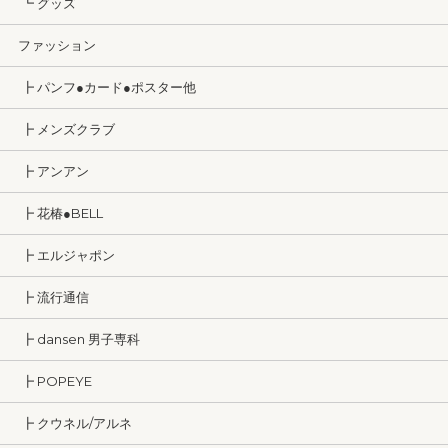
┗ グッズ
ファッション
┣ パンフ●カード●ポスター他
┣ メンズクラブ
┣ アンアン
┣ 花椿●BELL
┣ エルジャポン
┣ 流行通信
┣ dansen 男子専科
┣ POPEYE
┣ クウネル/アルネ