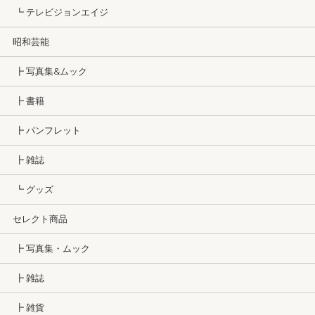
┗ テレビジョンエイジ
昭和芸能
┣ 写真集&ムック
┣ 書籍
┣ パンフレット
┣ 雑誌
┗ グッズ
セレクト商品
┣ 写真集・ムック
┣ 雑誌
┣ 雑貨