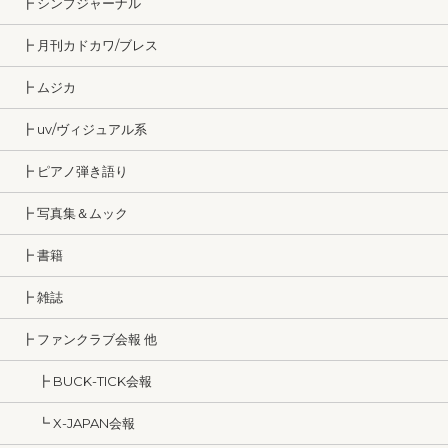
┣ シンプジャーナル
┣ 月刊カドカワ/ブレス
┣ ムジカ
┣ uv/ヴィジュアル系
┣ ピアノ弾き語り
┣ 写真集＆ムック
┣ 書籍
┣ 雑誌
┣ ファンクラブ会報 他
┣ BUCK-TICK会報
┗ X-JAPAN会報