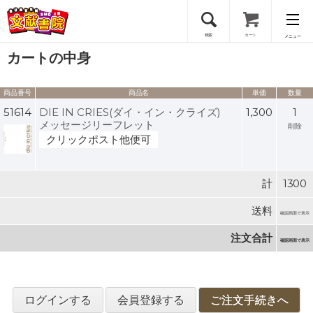
検索
カート
メニュー
カートの中身
会員登録
商品番号
商品名
単価
数量
ログイン
51614
DIE IN CRIES(ダイ・イン・クライズ)
1,300
1
メッセージリーフレット
削除
クリックポスト他便可
計
1300
送料
確認画面で表示
注文合計
確認画面で表示
ログインする
会員登録する
ご注文手続きへ