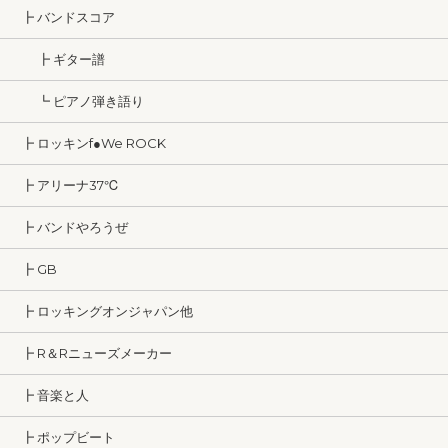
┣ バンドスコア
┣ ギター譜
┗ ピアノ弾き語り
┣ ロッキンf●We ROCK
┣ アリーナ37℃
┣ バンドやろうぜ
┣ GB
┣ ロッキングオンジャパン他
┣ R＆Rニューズメーカー
┣ 音楽と人
┣ ポップビート