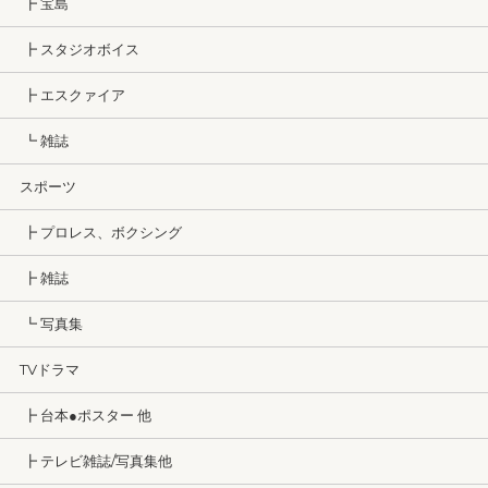
┣ 宝島
┣ スタジオボイス
┣ エスクァイア
┗ 雑誌
スポーツ
┣ プロレス、ボクシング
┣ 雑誌
┗ 写真集
TVドラマ
┣ 台本●ポスター 他
┣ テレビ雑誌/写真集他