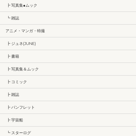
┣ 写真集●ムック
┗ 雑誌
アニメ・マンガ・特撮
┣ ジュネ(JUNE)
┣ 書籍
┣ 写真集＆ムック
┣ コミック
┣ 雑誌
┣ パンフレット
┣ 宇宙船
┗ スターログ