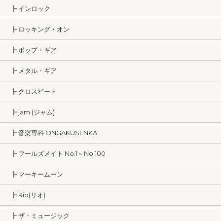
┣ インロック
┣ ロッキング・オン
┣ ポップ・ギア
┣ メタル・ギア
┣ クロスビート
┣ jam (ジャム)
┣ 音楽専科 ONGAKUSENKA
┣ フールズメイト No.1～No.100
┣ マーキームーン
┣ Rio(リオ)
┣ ザ・ミュージック