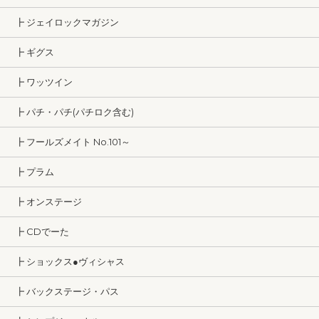
┣ ジェイロックマガジン
┣ ギグス
┣ ワッツイン
┣ パチ・パチ(パチロク含む)
┣ フールズメイト No.101～
┣ プラム
┣ オンステージ
┣ CDでーた
┣ ショックス●ヴィシャス
┣ バックステージ・パス