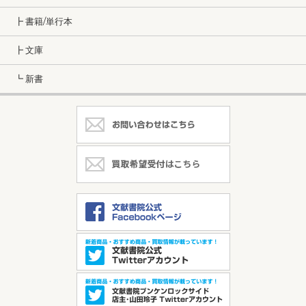
┣ 書籍/単行本
┣ 文庫
┗ 新書