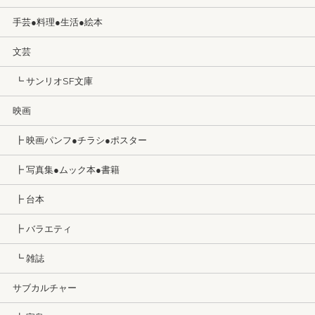
手芸●料理●生活●絵本
文芸
┗ サンリオSF文庫
映画
┣ 映画パンフ●チラシ●ポスター
┣ 写真集●ムック本●書籍
┣ 台本
┣ バラエティ
┗ 雑誌
サブカルチャー