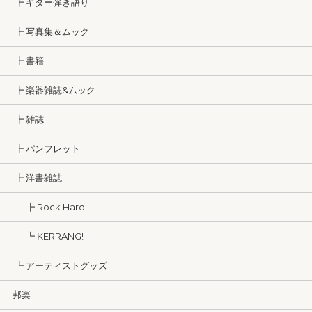
┣ ギター弾き語り
┣ 写真集＆ムック
┣ 書籍
┣ 楽器雑誌&ムック
┣ 雑誌
┣ パンフレット
┣ 洋書雑誌
┣ Rock Hard
┗ KERRANG!
┗ アーティストグッズ
邦楽