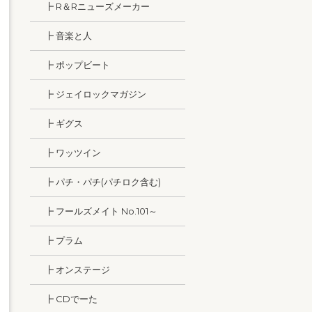
┣ R＆Rニューズメーカー
┣ 音楽と人
┣ ポップビート
┣ ジェイロックマガジン
┣ ギグス
┣ ワッツイン
┣ パチ・パチ(パチロク含む)
┣ フールズメイト No.101～
┣ プラム
┣ オンステージ
┣ CDでーた