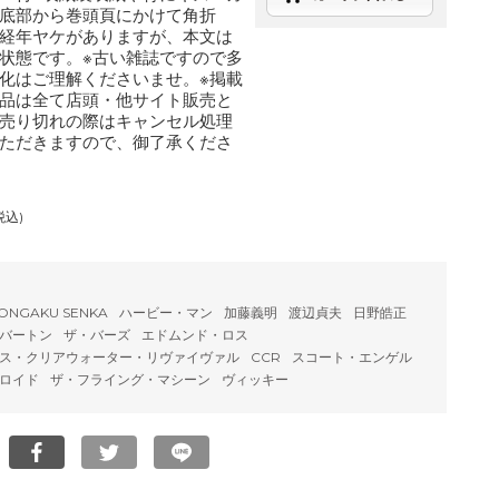
底部から巻頭頁にかけて角折
経年ヤケがありますが、本文は
状態です。※古い雑誌ですので多
化はご理解くださいませ。※掲載
品は全て店頭・他サイト販売と
売り切れの際はキャンセル処理
ただきますので、御了承くださ
税込)
ONGAKU SENKA
ハービー・マン
加藤義明
渡辺貞夫
日野皓正
バートン
ザ・バーズ
エドムンド・ロス
ス・クリアウォーター・リヴァイヴァル
CCR
スコート・エンゲル
ロイド
ザ・フライング・マシーン
ヴィッキー