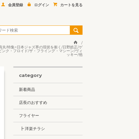
会員登録
ログイン
カートを見る
渡辺貞夫/特集=日本ジャズ界の現状を衝く/日野皓正/ゲ
ピンク・フロイド/ザ・フライング・マシーン/ヴィ
ッキー/他
category
新着商品
店長のおすすめ
フライヤー
┣ 洋楽チラシ