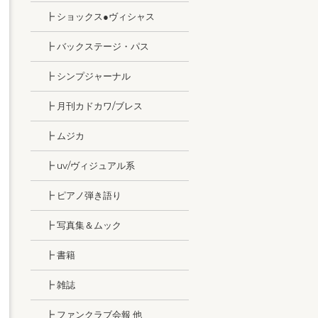
┣ ショックス●ヴィシャス
┣ バックステージ・パス
┣ シンプジャーナル
┣ 月刊カドカワ/ブレス
┣ ムジカ
┣ uv/ヴィジュアル系
┣ ピアノ弾き語り
┣ 写真集＆ムック
┣ 書籍
┣ 雑誌
┣ ファンクラブ会報 他