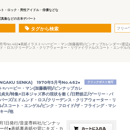
ルト・ロック・男性アイドル・俳優などな
写真集などの古本デパート
タグから検索
70年5月号No.462●表紙イラスト=ハービー・マン(加藤義明)/ピンナップカレンダー=
ンド・ロス/クリーデンス・クリアウォーター・リヴァイヴァル/スコート・エンゲル/
GAKU SENKA) 1970年5月号No.462●
クリックポスト他可
ト=ハービー・マン(加藤義明)/ピンナップカレ
辺貞夫/特集=日本ジャズ界の現状を衝く/日野皓正/ゲーリー・バ
・バーズ/エドムンド・ロス/クリーデンス・クリアウォーター・リ
ル/スコート・エンゲル/ピンク・フロイド/ザ・フライング・マシ
キー/他
5月1日発行/音楽専科社/ピンナッ
ー付●表紙裏表紙や背にキズ・カ