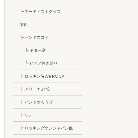
┗ アーティストグッズ
邦楽
┣ バンドスコア
┣ ギター譜
┗ ピアノ弾き語り
┣ ロッキンf●We ROCK
┣ アリーナ37℃
┣ バンドやろうぜ
┣ GB
┣ ロッキングオンジャパン他