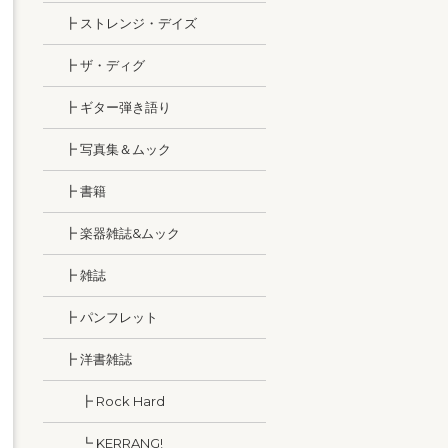
┣ ストレンジ・デイズ
┣ ザ・ディグ
┣ ギター弾き語り
┣ 写真集＆ムック
┣ 書籍
┣ 楽器雑誌&ムック
┣ 雑誌
┣ パンフレット
┣ 洋書雑誌
┣ Rock Hard
┗ KERRANG!