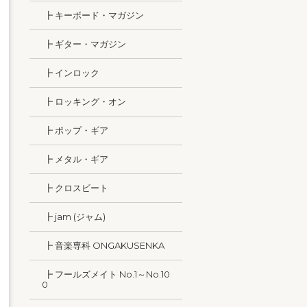
┣ キーボード・マガジン
┣ ギター・マガジン
┣ インロック
┣ ロッキング・オン
┣ ポップ・ギア
┣ メタル・ギア
┣ クロスビート
┣ jam (ジャム)
┣ 音楽専科 ONGAKUSENKA
┣ フールズメイト No.1～No.10
0