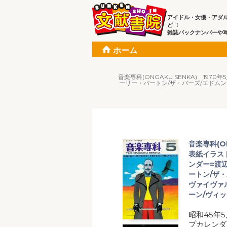
アイドル・女優・アダ
ど ！
雑誌バックナンバーや
ホーム
音楽専科(ONGAKU SENKA) 19
ーリー・バートン/ザ・バーズ/エドム
音楽専科(ON
表紙イラス
ンダー=渡
ートン/ザ
ヴァイヴァ
ーン/ヴィッ
昭和45年
プカレンダ