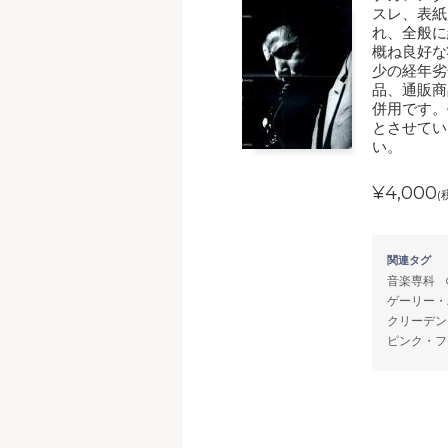
スレ、表紙
れ、全般に
概ね良好な
少の経年劣
品、通販商
併用です。
とさせてい
い。
¥4,000
(
関連タグ
音楽専科
ゲーリー・
クリーデン
ピンク・フ