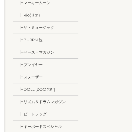
┣ マーキームーン
┣ Rio(リオ)
┣ ザ・ミュージック
┣ BURRN!他
┣ ベース・マガジン
┣ プレイヤー
┣ スヌーザー
┣ DOLL (ZOO含む)
┣ リズム＆ドラムマガジン
┣ ビートレッグ
┣ キーボードスペシャル