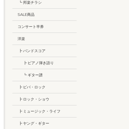
┗ 邦楽チラシ
SALE商品
コンサート半券
洋楽
┣ バンドスコア
┣ ピアノ弾き語り
┗ ギター譜
┣ ビバ・ロック
┣ ロック・ショウ
┣ ミュージック・ライフ
┣ ヤング・ギター