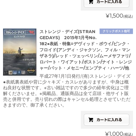
¥1,500
(税込)
ストレンジ・デイズ(STRAN
クリックポスト他可
GEDAYS) 2015年1月号No.
182●表紙・特集=デヴィッド・ボウイ/ピンク・
フロイド(アンディ・ジャクソン、フィル・マン
ザネラ)/レッド・ツェッペリン/ムーメサファリ/
ロバート・ワイアット/ボストン/ナイト・レンジ
ャー/パット・メセニー/エンプティ・ハーツ/他
平成27年1月1日発行/(有)ストレンジ・デイズ
●表紙裏表紙や背に少々キズ・カスレがありますが、中身は概
ね良好な状態です。※古い雑誌ですので多少の経年劣化はご理
解くださいませ。※掲載品、通販商品は全て店頭・他サイト販
売と併用です。売り切れの際はキャンセル処理とさせていただ
きますので、御了承ください。
¥1,000
(税込)