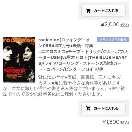
¥2,000
(税込)
rockin'on(ロッキング・オ
クリックポスト他可
ン)1994年7月号●表紙：特集
=エアロスミス●チープ・トリック/ジム・ボブ(カ
ーターUSM)vs甲本ヒロト(THE BLUE HEART
S)/ライド/ローリング・ストーンズ/追悼カー
ト・コバーン/ピンク・フロイド/他
背に淡いヤケ●表紙、裏表紙、三方にキズ、
カスレ●角に若干小さな折れ等があります
が、本文に激しい汚れや書き込み等はございません。※古い雑
誌ですので多少の経年劣化はご理解くださいませ。
¥1,800
(税込)