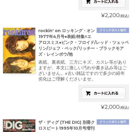
¥2,200
(税込)
rockin' on ロッキング・オン
クリックポスト他可
1977年4月号●表紙:特集=エ
アロスミス●ピンク・フロイド/レッド・ツェッペ
リン/ジェフ・ベック/リッチー・ブラックモア
ズ・レインボウ/他
表紙、裏表紙、三方にキズ、カスレ等があり
ますが、本文に激しい汚れや書き込み等はご
ざいません。※古い雑誌ですので多少の経年
劣化はご理解くださいませ。
¥2,000
(税込)
ザ・ディグ (THE DIG) 別冊ク
クリックポスト他可
ロスビート1995年10月号増刊