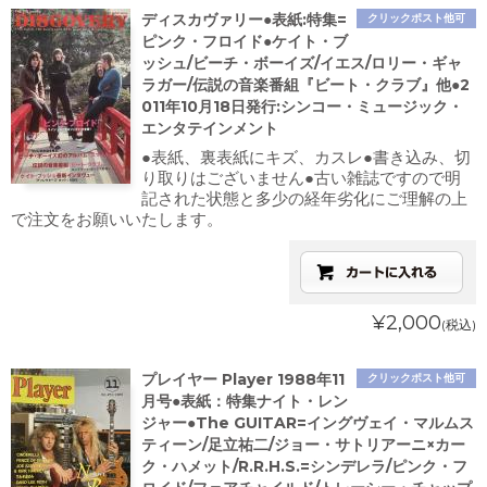
ディスカヴァリー●表紙:特集=
クリックポスト他可
ピンク・フロイド●ケイト・ブ
ッシュ/ビーチ・ボーイズ/イエス/ロリー・ギャ
ラガー/伝説の音楽番組『ビート・クラブ』他●2
011年10月18日発行:シンコー・ミュージック・
エンタテインメント
●表紙、裏表紙にキズ、カスレ●書き込み、切
り取りはございません●古い雑誌ですので明
記された状態と多少の経年劣化にご理解の上
で注文をお願いいたします。
¥2,000
(税込)
プレイヤー Player 1988年11
クリックポスト他可
月号●表紙：特集ナイト・レン
ジャー●The GUITAR=イングヴェイ・マルムス
ティーン/足立祐二/ジョー・サトリアーニ×カー
ク・ハメット/R.R.H.S.=シンデレラ/ピンク・フ