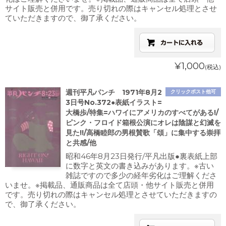
サイト販売と併用です。売り切れの際はキャンセル処理とさせ
ていただきますので、御了承ください。
¥1,000
(税込)
週刊平凡パンチ 1971年8月2
クリックポスト他可
3日号No.372●表紙イラスト=
大橋歩/特集=ハワイにアメリカのすべてがある!/
ピンク・フロイド箱根公演にオレは陰謀と幻滅を
見た!!/高橋睦郎の男根賛歌「頌」に集中する崇拝
と共感/他
昭和46年8月23日発行/平凡出版●裏表紙上部
に数字と英文の書き込みがあります。※古い
雑誌ですので多少の経年劣化はご理解くださ
いませ。※掲載品、通販商品は全て店頭・他サイト販売と併用
です。売り切れの際はキャンセル処理とさせていただきますの
で、御了承ください。