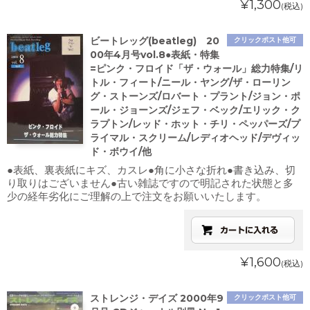
¥1,300
(税込)
ビートレッグ(beatleg) 20
クリックポスト他可
00年4月号vol.8●表紙・特集
=ピンク・フロイド「ザ・ウォール」総力特集/リ
トル・フィート/ニール・ヤング/ザ・ローリン
グ・ストーンズ/ロバート・プラント/ジョン・ポ
ール・ジョーンズ/ジェフ・ベック/エリック・ク
ラプトン/レッド・ホット・チリ・ペッパーズ/プ
ライマル・スクリーム/レディオヘッド/デヴィッ
ド・ボウイ/他
●表紙、裏表紙にキズ、カスレ●角に小さな折れ●書き込み、切
り取りはございません●古い雑誌ですので明記された状態と多
少の経年劣化にご理解の上で注文をお願いいたします。
¥1,600
(税込)
ストレンジ・デイズ 2000年9
クリックポスト他可