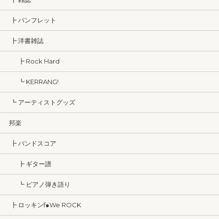
┣ パンフレット
┣ 洋書雑誌
┣ Rock Hard
┗ KERRANG!
┗ アーティストグッズ
邦楽
┣ バンドスコア
┣ ギター譜
┗ ピアノ弾き語り
┣ ロッキンf●We ROCK