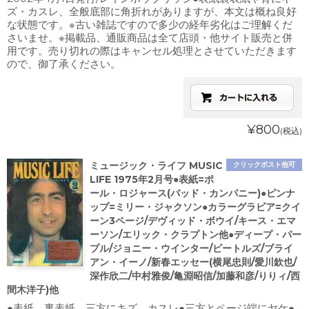
ズ・カスレ、全般底部に角折れがありますが、本文は概ね良好
な状態です。※古い雑誌ですので多少の経年劣化はご理解くだ
さいませ。※掲載品、通販商品は全て店頭・他サイト販売と併
用です。売り切れの際はキャンセル処理とさせていただきます
ので、御了承ください。
¥800
(税込)
ミュージック・ライフ MUSIC
クリックポスト他可
LIFE 1975年2月号●表紙=ポ
ール・ロジャース(バッド・カンパニー)●ピンナ
ップ=ミリー・ジャクソン●カラーグラビア=クイ
ーン3ページ/デヴィッド・ボウイ/キース・エマ
ーソン/エリック・クラプトン他●ディープ・パー
プル/ジョニー・ウインター/ビートルズ/ブライ
アン・イーノ/新春エッセー(横尾忠則/愛川欽也/
深作欣二/中村雅俊/亀淵昭信/加藤和彦/りりィ/西
間木洋子)他
●表紙、裏表紙、三方にキズ、カスレ●三方とページ端にヤケ●