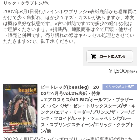
リック・クラプトン/他
2007年8月1日発行/レインボウブリッジ●表紙底部から巻頭頁に
かけて少々角折れ、ほか少々キズ・カスレがありますが、本文
は概ね良好な状態です。※古い雑誌ですので多少の経年劣化は
ご理解くださいませ。※掲載品、通販商品は全て店頭・他サイ
ト販売と併用です。売り切れの際はキャンセル処理とさせてい
ただきますので、御了承ください。
¥1,500
(税込)
ビートレッグ(beatleg) 20
クリックポスト他可
02年4月号vol.21●表紙・特集
=エアロスミス/MR.BIG/オールマン・ブラザー
ズ・バンド/ザ・ゼン・トリックスターズ/ザ・キ
ンクス/エディ・リーダー/プリンス/ザ・フー/ピ
ンク・フロイド/レッド・ツェッペリン/ブルー
ス・スプリングスティーン/エリック・クラプト
ン/他
2002年4月1日発行/レインボウブリッジ●表紙裏表紙や背にキ