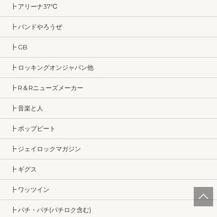
┣ アリーナ37℃
┣ バンドやろうぜ
┣ GB
┣ ロッキングオンジャパン他
┣ R＆Rニューズメーカー
┣ 音楽と人
┣ ポップビート
┣ ジェイロックマガジン
┣ ギグス
┣ ワッツイン
┣ パチ・パチ(パチロク含む)