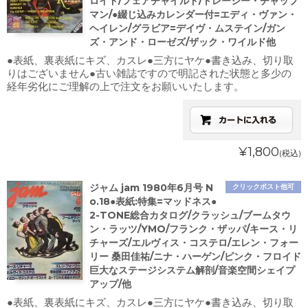
ロイド/フェアチャイルド/トレーシー・チャップ
マン/●綴じ込みカレンダー付=エディ・ヴァン・
ヘイレン/グラビア=デイヴ・ムステイン/ガン
ズ・アンド・ローゼズ/ザック・ワイルド他
●表紙、裏表紙にキズ、カスレ●三方にヤケ●書き込み、切り取
りはございません●古い雑誌ですので明記された状態と多少の
経年劣化にご理解の上で注文をお願いいたします。
¥1,800
(税込)
ジャム jam 1980年6月号 N
クリックポスト他可
o.18●表紙:特集=マッドネス●
2-TONE総合カタログ/クラッシュ/ブームタウ
ン・ラッツ/YMO/フランク・ザッパ/キース・リ
チャーズ/エルヴィス・コステロ/エレン・フォー
リー 桑田佳祐/ニナ・ハーゲン/ピンク・フロイド
巨大なステージシステム解剖/音楽空間シェイプ
アップ/他
●表紙、裏表紙にキズ、カスレ●三方にヤケ●書き込み、切り取