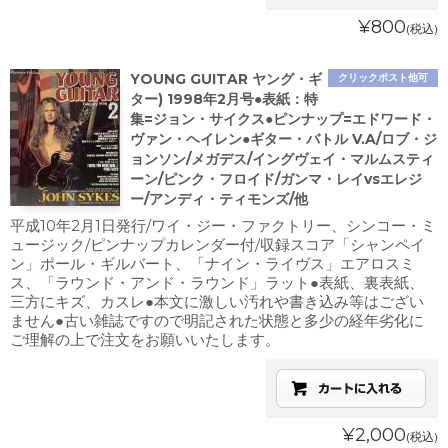
¥800
(税込)
YOUNG GUITAR ヤング・ギ
クリックポスト他可
ター) 1998年2月号●表紙：特
集=ジョン・サイクス●ピンナップ=エドワード・
ヴァン・ヘイレン●ギター・バトル V.A/ロブ・ジ
ョンソン/メガデス/イングヴェイ・マルムスティ
ーン/ピンク・フロイド/ガンマ・レイvsエレジ
ー/アンディ・ティモンズ/他
平成10年2月1日発行/ワイ・ジー・ファクトリー、シンコー・ミ
ュージック/ピンナップカレンダー付/収録スコア「シャンペイ
ン」ポール・ギルバート、「ナイン・ライヴス」エアロスミ
ス、「ラウンド・アンド・ラウンド」ラット●表紙、裏表紙、
三方にキズ、カスレ●本文に激しい汚れや書き込み等はござい
ません●古い雑誌ですので明記された状態と多少の経年劣化に
ご理解の上で注文をお願いいたします。
¥2,000
(税込)