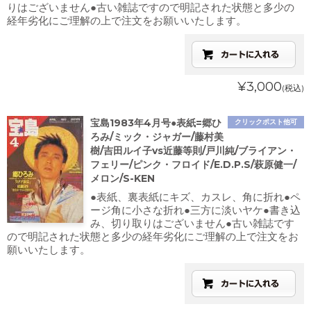
りはございません●古い雑誌ですので明記された状態と多少の
経年劣化にご理解の上で注文をお願いいたします。
¥3,000
(税込)
宝島1983年4月号●表紙=郷ひ
クリックポスト他可
ろみ/ミック・ジャガー/藤村美
樹/吉田ルイ子vs近藤等則/戸川純/ブライアン・
フェリー/ピンク・フロイド/E.D.P.S/萩原健一/
メロン/S-KEN
●表紙、裏表紙にキズ、カスレ、角に折れ●ペ
ージ角に小さな折れ●三方に淡いヤケ●書き込
み、切り取りはございません●古い雑誌です
ので明記された状態と多少の経年劣化にご理解の上で注文をお
願いいたします。