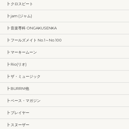
┣ クロスビート
┣ jam (ジャム)
┣ 音楽専科 ONGAKUSENKA
┣ フールズメイト No.1～No.100
┣ マーキームーン
┣ Rio(リオ)
┣ ザ・ミュージック
┣ BURRN!他
┣ ベース・マガジン
┣ プレイヤー
┣ スヌーザー