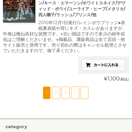
ン/キース・エマーソン/ホワイトスネイク/デヴ
ィッド・ボウイ/ユーライア・ヒープ/メタリカ/
四人囃子/ラッシュ/プリンス/他
2010年12月1日発行/レインボウブリッジ●表
紙裏表紙や背にキズ・カスレがありますが、
中身は概ね良好な状態です。※古い雑誌ですので多少の経年劣
化はご理解くださいませ。※掲載品、通販商品は全て店頭・他
サイト販売と併用です。売り切れの際はキャンセル処理とさせ
ていただきますので、御了承ください。
¥1,100
(税込)
1
2
3
>
»
category