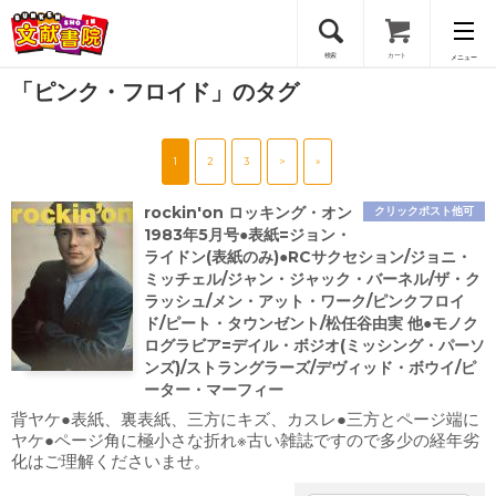
検索
カート
メニュー
「ピンク・フロイド」のタグ
会員登録
1
2
3
>
»
ログイン
rockin'on ロッキング・オン
クリックポスト他可
1983年5月号●表紙=ジョン・
ライドン(表紙のみ)●RCサクセション/ジョニ・
ミッチェル/ジャン・ジャック・バーネル/ザ・ク
ラッシュ/メン・アット・ワーク/ピンクフロイ
ド/ピート・タウンゼント/松任谷由実 他●モノク
ログラビア=デイル・ボジオ(ミッシング・パーソ
ンズ)/ストラングラーズ/デヴィッド・ボウイ/ピ
ーター・マーフィー
背ヤケ●表紙、裏表紙、三方にキズ、カスレ●三方とページ端に
ヤケ●ページ角に極小さな折れ※古い雑誌ですので多少の経年劣
化はご理解くださいませ。