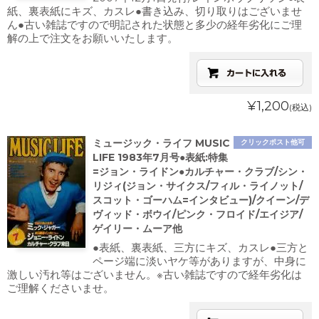
紙、裏表紙にキズ、カスレ●書き込み、切り取りはございませ
ん●古い雑誌ですので明記された状態と多少の経年劣化にご理
解の上で注文をお願いいたします。
¥1,200
(税込)
ミュージック・ライフ MUSIC
クリックポスト他可
LIFE 1983年7月号●表紙:特集
=ジョン・ライドン●カルチャー・クラブ/シン・
リジィ(ジョン・サイクス/フィル・ライノット/
スコット・ゴーハム=インタビュー)/クイーン/デ
ヴィッド・ボウイ/ピンク・フロイド/エイジア/
ゲイリー・ムーア他
●表紙、裏表紙、三方にキズ、カスレ●三方と
ページ端に淡いヤケ等がありますが、中身に
激しい汚れ等はございません。※古い雑誌ですので経年劣化は
ご理解くださいませ。