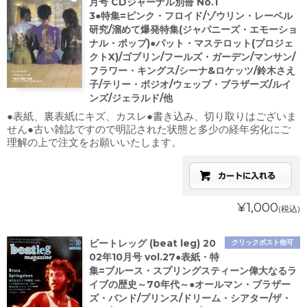
月号 CDジャーナル別冊 No.1
3●特集=ピンク・フロイド/ゾウリン・レーベル
研究/溜めて爆発特集(ジャパニーズ・エモーショ
ナル・ポップ)●パット・マステロット(プロジェ
クトX)/ゴブリン/フールズ・ガーデン/マンサン/
フラワー・キングス/シーナ&ロケッツ/鈴木さえ
子/テリー・ボジオ/ウェッブ・ブラザーズ/ルイ
ンズ/ジェラルド/他
●表紙、裏表紙にキズ、カスレ●書き込み、切り取りはございま
せん●古い雑誌ですので明記された状態と多少の経年劣化にご
理解の上で注文をお願いいたします。
¥1,000
(税込)
ビートレッグ (beat leg) 20
クリックポスト他可
02年10月号 vol.27●表紙・特
集=ブルース・スプリングスティーン偉大なるラ
イブの歴史～70年代～●オールマン・ブラザー
ズ・バンド/プリンス/ドリーム・シアター/ザ・