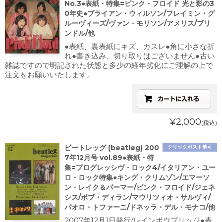
No.3●表紙・特集=ピンク・フロイド 光と影の3
0年史●ブライアン・ウィルソン/フレイミン・グ
ルーヴィーズ/ヴァン・モリソン/アメリス/ブリ
ンドル/他
●表紙、裏表紙にキズ、カスレ●角に小さな折
れ●書き込み、切り取りはございません●古い
雑誌ですので明記された状態と多少の経年劣化にご理解の上で
注文をお願いいたします。
¥2,000
(税込)
ビートレッグ (beatleg) 200
クリックポスト他可
7年12月号 vol.89●表紙・特
集=プログレッシヴ・ロック4/イタリアン・ユー
ロ・ロック特集●キング・クリムゾン/エマーソ
ン・レイク＆パーマー/ピンク・フロイド/ジェネ
シス/ボブ・ディラン/マウリツィオ・サルヴィ/
パオロ・トファーニ/ドネッラ・デル・モナコ/他
2007年12月1日発行/レインボウブリッジ●表