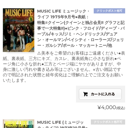
MUSIC LIFE ミュージック・
クリックポスト他可
ライフ 1975年9月号●表紙：
特集=クイーン(クイーンと独占会見!! グラフと記
事で一大特集!!)●ピンク・フロイド/ディープ・パ
ープル/キッス/ジミ・ヘンドリックス/デュア
ン・オールマン/ベイシティ・ローラーズ/ジェリ
ー・ガルシア/ポール・マッカートニー/他
⚠️美本をご希望のお客様はご遠慮ください●表
紙、裏表紙、三方にキズ、カスレ、裏表紙角に小さな折れ●ペ
ージ角に小さな折れ●三方とページ端にヤケがありますが、中
身に激しい汚れや書き込み等はございません。※古い雑誌です
ので明記された状態と経年劣化はご理解の上でご注文をお願い
いたします。
¥4,000
(税込)
MUSIC LIFE (ミュージッ
クリックポスト他不可