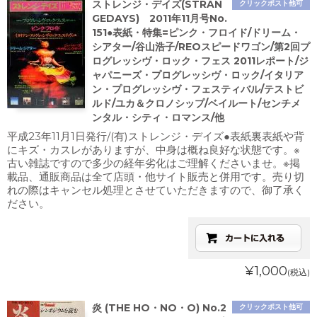
ストレンジ・デイズ(STRAN
クリックポスト他可
GEDAYS) 2011年11月号No.
151●表紙・特集=ピンク・フロイド/ドリーム・
シアター/谷山浩子/REOスピードワゴン/第2回プ
ログレッシヴ・ロック・フェス 2011レポート/ジ
ャパニーズ・プログレッシヴ・ロック/イタリア
ン・プログレッシヴ・フェスティバル/テストビ
ルド/ユカ＆クロノシップ/ベイルート/センチメ
ンタル・シティ・ロマンス/他
平成23年11月1日発行/(有)ストレンジ・デイズ●表紙裏表紙や背
にキズ・カスレがありますが、中身は概ね良好な状態です。※
古い雑誌ですので多少の経年劣化はご理解くださいませ。※掲
載品、通販商品は全て店頭・他サイト販売と併用です。売り切
れの際はキャンセル処理とさせていただきますので、御了承く
ださい。
¥1,000
(税込)
炎 (THE HO・NO・O) No.2
クリックポスト他可