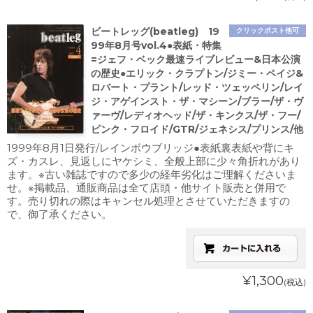
ビートレッグ(beatleg) 19
クリックポスト他可
99年8月号vol.4●表紙・特集
=ジェフ・ベック最速ライブレビュー&日本公演
の歴史●エリック・クラプトン/ジミー・ペイジ&
ロバート・プラント/レッド・ツェッペリン/レイ
ジ・アゲインスト・ザ・マシーン/ブラー/ザ・ヴ
ァーヴ/レディオヘッド/ザ・キンクス/ザ・フー/
ピンク・フロイド/GTR/ジェネシス/プリンス/他
1999年8月1日発行/レインボウブリッジ●表紙裏表紙や背にキ
ズ・カスレ、見返しにヤケシミ、全般上部に少々角折れがあり
ます。※古い雑誌ですので多少の経年劣化はご理解くださいま
せ。※掲載品、通販商品は全て店頭・他サイト販売と併用で
す。売り切れの際はキャンセル処理とさせていただきますの
で、御了承ください。
¥1,300
(税込)