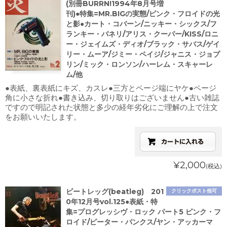
(別冊BURRN!1994年8月号増
刊)●特集=MR.BIGの実態/ピンク・フロイドの光
と影●カート・コバーン/ニッキー・シックス/フ
ランキー・バネリ/アリス・クーパー/KISS/ロニ
ー・ジェイムズ・ディオ/ブラック・サバス/ゲイ
リー・ムーア/ジミー・ペイジ/ジャニス・ジョプ
リン/ミック・ロンソン/ハーレム・スキャーレ
ム/他
●表紙、裏表紙にキズ、カスレ●三方とページ端にヤケ●ページ
角に小さな折れ●書き込み、切り取りはございません●古い雑誌
ですので明記された状態と多少の経年劣化にご理解の上で注文
をお願いいたします。
¥2,000
(税込)
ビートレッグ(beatleg) 201
クリックポスト他可
0年12月号vol.125●表紙・特
集=プログレッシヴ・ロック パート5 ピンク・フ
ロイド/ピーター・バンクス/ヤン・アッカーマ