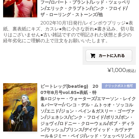
フー/ロバート・プラント/レッド・ツェッペリ
ン/エリック・クラプトン/ピンク・フロイド/
ザ・ローリング・ストーンズ/他
2002年10月1日発行/レインボウブリッジ●表
紙、裏表紙にキズ、カスレ●角に小さな折れ●書き込み、切り取
りはございません●古い雑誌ですので明記された状態と多少の
経年劣化にご理解の上で注文をお願いいたします。
¥1,000
(税込)
ビートレッグ(beatleg) 20
クリックポスト他可
07年8月号vol.85●表紙・特
集=ロジャー・ウォーターズ/エマーソン・レイク
＆パーマー/バンコ・デル・ムトゥオ・ソッコル
ソ/エニド/ジョン・ペイン＆ガスリー・ゴーヴァ
ン/ジェネシス/ピンク・フロイド/ポリス/ボン・
ジョヴィ/ロドニー・クローウェル/ボブ・ディラ
ン/ラッシュ/プリンス/デイヴィッド・カヴァデ
ール＆ジミー・ペイジ/レッド・ツェッペリン/エ