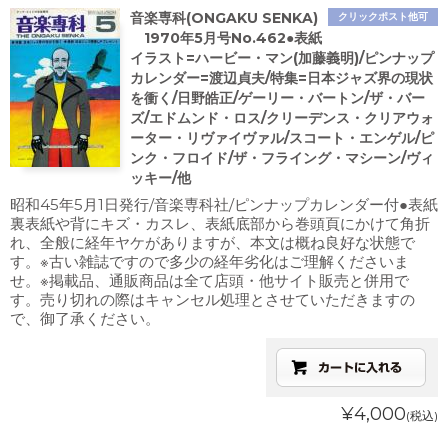
音楽専科(ONGAKU SENKA)
クリックポスト他可
1970年5月号No.462●表紙
イラスト=ハービー・マン(加藤義明)/ピンナップ
カレンダー=渡辺貞夫/特集=日本ジャズ界の現状
を衝く/日野皓正/ゲーリー・バートン/ザ・バー
ズ/エドムンド・ロス/クリーデンス・クリアウォ
ーター・リヴァイヴァル/スコート・エンゲル/ピ
ンク・フロイド/ザ・フライング・マシーン/ヴィ
ッキー/他
昭和45年5月1日発行/音楽専科社/ピンナップカレンダー付●表紙
裏表紙や背にキズ・カスレ、表紙底部から巻頭頁にかけて角折
れ、全般に経年ヤケがありますが、本文は概ね良好な状態で
す。※古い雑誌ですので多少の経年劣化はご理解くださいま
せ。※掲載品、通販商品は全て店頭・他サイト販売と併用で
す。売り切れの際はキャンセル処理とさせていただきますの
で、御了承ください。
¥4,000
(税込)