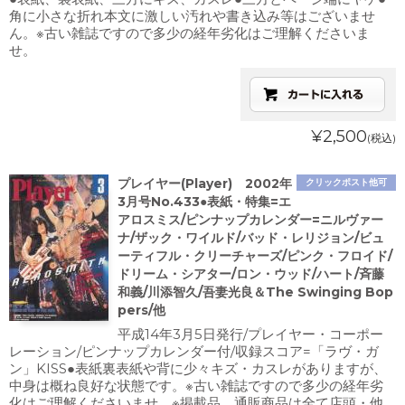
角に小さな折れ本文に激しい汚れや書き込み等はございませ
ん。※古い雑誌ですので多少の経年劣化はご理解くださいま
せ。
¥2,500
(税込)
プレイヤー(Player) 2002年
クリックポスト他可
3月号No.433●表紙・特集=エ
アロスミス/ピンナップカレンダー=ニルヴァー
ナ/ザック・ワイルド/バッド・レリジョン/ビュ
ーティフル・クリーチャーズ/ピンク・フロイド/
ドリーム・シアター/ロン・ウッド/ハート/斉藤
和義/川添智久/吾妻光良＆The Swinging Bop
pers/他
平成14年3月5日発行/プレイヤー・コーポー
レーション/ピンナップカレンダー付/収録スコア=「ラヴ・ガ
ン」KISS●表紙裏表紙や背に少々キズ・カスレがありますが、
中身は概ね良好な状態です。※古い雑誌ですので多少の経年劣
化はご理解くださいませ。※掲載品、通販商品は全て店頭・他