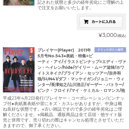
記された状態と多少の経年劣化にご理解の上
で注文をお願いいたします。
¥3,000
(税込)
プレイヤー(Player) 2011年
クリックポスト他可
5月号No.543●表紙・特集=ビ
ーティ・アイ/イラストピンナップ=エディ・ヴァ
ン・ヘイレン/hide/ゲイリー・ムーア追悼/ホワ
イトスネイク/ブライアン・セッツアー/吉井和
哉/SUN41/ダフ・マッケイガン/ジョニー・ウィ
ンター/長澤知之/山川浩正/ギーザー・バトラー/
ピンク・フロイド/マイ・ケミカル・ロマンス/他
平成23年4月2日発行/プレイヤー・コーポレーション/ピンナッ
プ付●表紙裏表紙や背にキズ・カスレがありますが、中身は概
ね良好な状態です。※古い雑誌ですので多少の経年劣化はご理
解くださいませ。※掲載品、通販商品は全て店頭・他サイト販
売と併用です。売り切れの際はキャンセル処理とさせていただ
きますので、御了承ください。