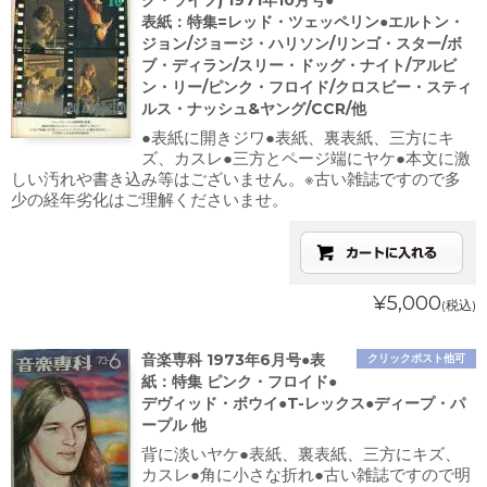
ク・ライフ) 1971年10月号●
表紙：特集=レッド・ツェッペリン●エルトン・
ジョン/ジョージ・ハリソン/リンゴ・スター/ボ
ブ・ディラン/スリー・ドッグ・ナイト/アルビ
ン・リー/ピンク・フロイド/クロスビー・スティ
ルス・ナッシュ&ヤング/CCR/他
●表紙に開きジワ●表紙、裏表紙、三方にキ
ズ、カスレ●三方とページ端にヤケ●本文に激
しい汚れや書き込み等はございません。※古い雑誌ですので多
少の経年劣化はご理解くださいませ。
¥5,000
(税込)
音楽専科 1973年6月号●表
クリックポスト他可
紙：特集 ピンク・フロイド●
デヴィッド・ボウイ●T-レックス●ディープ・パ
ープル 他
背に淡いヤケ●表紙、裏表紙、三方にキズ、
カスレ●角に小さな折れ●古い雑誌ですので明