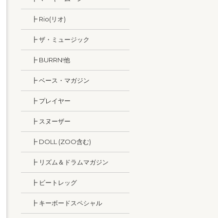
┣ Rio(リオ)
┣ ザ・ミュージック
┣ BURRN!他
┣ ベース・マガジン
┣ プレイヤー
┣ スヌーザー
┣ DOLL (ZOO含む)
┣ リズム＆ドラムマガジン
┣ ビートレッグ
┣ キーボードスペシャル