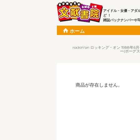
アイドル・女優・アダ
ど ！
雑誌バックナンバーや
ホーム
rockin'on ロッキング・オン 1
ー(ポーグ
商品が存在しません。