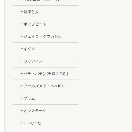
┣ 音楽と人
┣ ポップビート
┣ ジェイロックマガジン
┣ ギグス
┣ ワッツイン
┣ パチ・パチ(パチロク含む)
┣ フールズメイト No.101～
┣ プラム
┣ オンステージ
┣ CDでーた