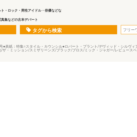
ルト・ロック・男性アイドル・俳優などな
写真集などの古本デパート
タグから検索
988年6月号●表紙：特集=スタイル・カウンシル●ロバート・プラント/デヴィッド・シル
ス)/ザ・ミッション/スミザリーンズ/ブラック/ブロス/ミック・ジャガー/レビュース