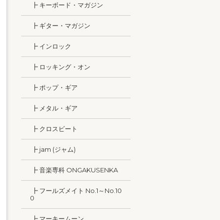
┣ キーボード・マガジン
┣ ギター・マガジン
┣ インロック
┣ ロッキング・オン
┣ ポップ・ギア
┣ メタル・ギア
┣ クロスビート
┣ jam (ジャム)
┣ 音楽専科 ONGAKUSENKA
┣ フールズメイト No.1～No.10
0
┣ マーキームーン