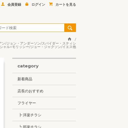
会員登録
ログイン
カートを見る
ヴィアン/ジョン・アンダーソン/スパイダー・スティシ
ペシャル=モリッシー/ジョー・ジャクソン/イエス他
category
新着商品
店長のおすすめ
フライヤー
┣ 洋楽チラシ
┗ 邦楽チラシ