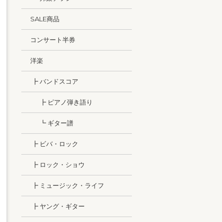
SALE商品
コンサート半券
洋楽
┣ バンドスコア
┣ ピアノ弾き語り
┗ ギター譜
┣ ビバ・ロック
┣ ロック・ショウ
┣ ミュージック・ライフ
┣ ヤング・ギター