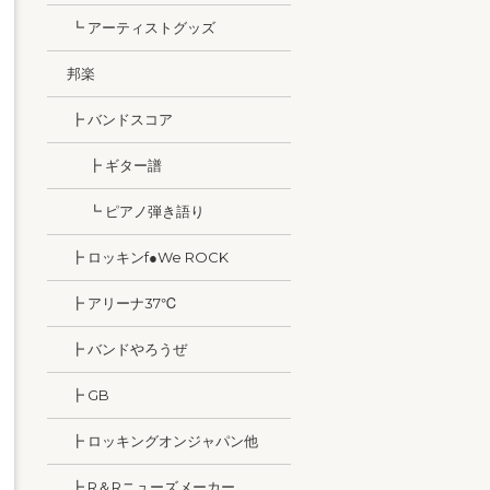
┗ アーティストグッズ
邦楽
┣ バンドスコア
┣ ギター譜
┗ ピアノ弾き語り
┣ ロッキンf●We ROCK
┣ アリーナ37℃
┣ バンドやろうぜ
┣ GB
┣ ロッキングオンジャパン他
┣ R＆Rニューズメーカー