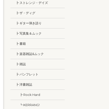
┣ ストレンジ・デイズ
┣ ザ・ディグ
┣ ギター弾き語り
┣ 写真集＆ムック
┣ 書籍
┣ 楽器雑誌&ムック
┣ 雑誌
┣ パンフレット
┣ 洋書雑誌
┣ Rock Hard
┗ KERRANG!