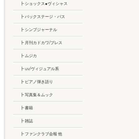
┣ ショックス●ヴィシャス
┣ バックステージ・パス
┣ シンプジャーナル
┣ 月刊カドカワ/ブレス
┣ ムジカ
┣ uv/ヴィジュアル系
┣ ピアノ弾き語り
┣ 写真集＆ムック
┣ 書籍
┣ 雑誌
┣ ファンクラブ会報 他