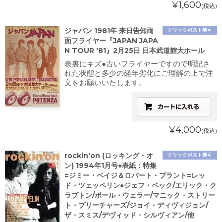
¥1,600
(税込)
ジャパン 1981年 来日告知両
クリックポスト他可
面フライヤー『JAPAN JAPA
N TOUR '81』2月25日 日本武道館大ホール
表裏にキズ●古いフライヤーですので明記さ
れた状態と多少の経年劣化にご理解の上で注
文をお願いいたします。
¥4,000
(税込)
rockin'on (ロッキング・オ
クリックポスト他可
ン) 1994年1月号●表紙：特集
=ジミー・ペイジ＆ロバート・プラント=レッ
ド・ツェッペリン●ジェフ・ベック/エリック・ク
ラプトン/ポール・ウェラー/マニック・ストリー
ト・プリーチャーズ/ジョイ・ディヴィジョン/
ザ・スミス/デヴィッド・シルヴィアン/他