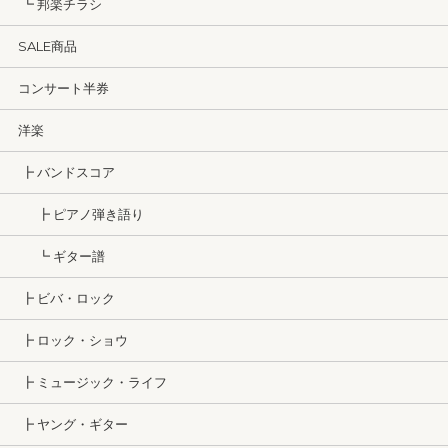
┗ 邦楽チラシ
SALE商品
コンサート半券
洋楽
┣ バンドスコア
┣ ピアノ弾き語り
┗ ギター譜
┣ ビバ・ロック
┣ ロック・ショウ
┣ ミュージック・ライフ
┣ ヤング・ギター