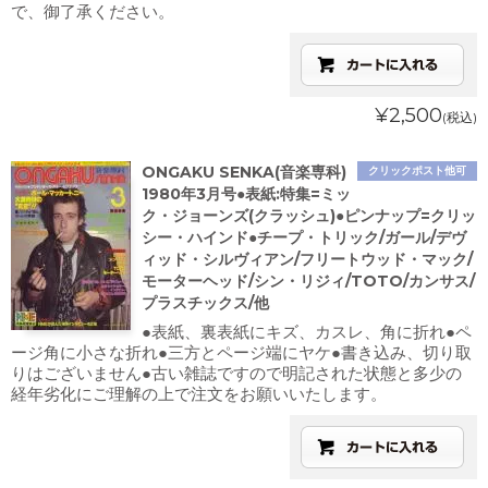
で、御了承ください。
¥2,500
(税込)
ONGAKU SENKA(音楽専科)
クリックポスト他可
1980年3月号●表紙:特集=ミッ
ク・ジョーンズ(クラッシュ)●ピンナップ=クリッ
シー・ハインド●チープ・トリック/ガール/デヴ
ィッド・シルヴィアン/フリートウッド・マック/
モーターヘッド/シン・リジィ/TOTO/カンサス/
プラスチックス/他
●表紙、裏表紙にキズ、カスレ、角に折れ●ペ
ージ角に小さな折れ●三方とページ端にヤケ●書き込み、切り取
りはございません●古い雑誌ですので明記された状態と多少の
経年劣化にご理解の上で注文をお願いいたします。