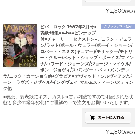
¥2,800
(税込)
ビバ・ロック 1987年2月号●
クリックポスト他可
表紙:特集=a-ha●ピンナップ
付=チャーリー・セクストン●デュラン・デュラ
ン/ラット/ポール・ウェラー/ボーイ・ジョージ/
ロバート・スミス(キュアー)/モリッシー/モトリ
ー・クルー/ペット・ショップ・ボーイズ/マドン
ナ/ハワード・ジョーンズ/ジョージ・マイケル/
ボン・ジョヴィ/スパンダー・バレエ/シンデレ
ラ/ニック・カーショウ他●グラビア=デヴィッド・シルヴィアン/ジ
ーン・ラヴズ・ジザベル/イングヴェイ･マルムスティーン/スティン
グ他
●表紙、裏表紙にキズ、カスレ●古い雑誌ですので明記された状
態と多少の経年劣化にご理解の上で注文をお願いいたします。
¥2,800
(税込)