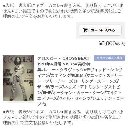
●表紙、裏表紙にキズ、カスレ●書き込み、切り取りはございま
せん●古い雑誌ですので明記された状態と多少の経年劣化にご
理解の上で注文をお願いいたします。
¥1,800
(税込)
クロスビート CROSSBEAT
クリックポスト他可
1991年4月号 No.35●表紙:特
集=レニー・クラヴィッツ●デヴィッド・シルヴ
ィアン/スティング/R.E.M./マニック・ストリー
ト・プリーチャーズローリング・ストーンズ/
ザ・ザ/ラーズ/ネッズ・アトミック・ダストビ
ン/EMF/オーシャン・カラー・シーン/マイク・
エドワーズ/ペイル・セインツ/ジュリアン・コー
プ 他
●表紙、裏表紙にキズ、カスレ●書き込み、切り取りはございま
せん●古い雑誌ですので明記された状態と多少の経年劣化にご
理解の上で注文をお願いいたします。