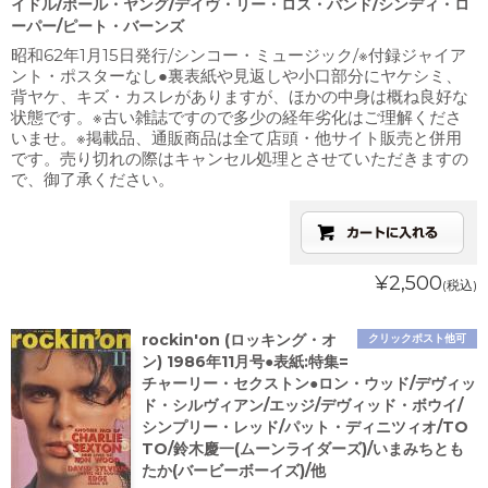
イドル/ポール・ヤング/デイヴ・リー・ロス・バンド/シンディ・ロ
ーパー/ピート・バーンズ
昭和62年1月15日発行/シンコー・ミュージック/※付録ジャイア
ント・ポスターなし●裏表紙や見返しや小口部分にヤケシミ、
背ヤケ、キズ・カスレがありますが、ほかの中身は概ね良好な
状態です。※古い雑誌ですので多少の経年劣化はご理解くださ
いませ。※掲載品、通販商品は全て店頭・他サイト販売と併用
です。売り切れの際はキャンセル処理とさせていただきますの
で、御了承ください。
¥2,500
(税込)
rockin'on (ロッキング・オ
クリックポスト他可
ン) 1986年11月号●表紙:特集=
チャーリー・セクストン●ロン・ウッド/デヴィッ
ド・シルヴィアン/エッジ/デヴィッド・ボウイ/
シンプリー・レッド/パット・ディニツィオ/TO
TO/鈴木慶一(ムーンライダーズ)/いまみちとも
たか(バービーボーイズ)/他