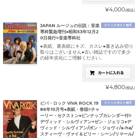
¥4,000
(税込)
JAPAN ルージュの伝説：音楽
クリックポスト他可
専科緊急増刊●昭和53年12月2
0日発行=音楽専科社
●表紙、裏表紙にキズ、カスレ●書き込み切り
取りはございません●古い雑誌ですので多少
の経年劣化にご理解ください。
¥4,800
(税込)
ビバ・ロック VIVA ROCK 19
クリックポスト他可
86年10月号●表紙・巻頭=チャ
ーリー・セクストン●ピンナップカレンダー付=
デヴィッド・シルヴィアン×ゼン・ジェリコ●デ
ヴィッド・シルヴィアン/ボン・ジョヴィ/a-ha/
スティーヴ・ヴァイ＆ビリー・シーン/リマール/