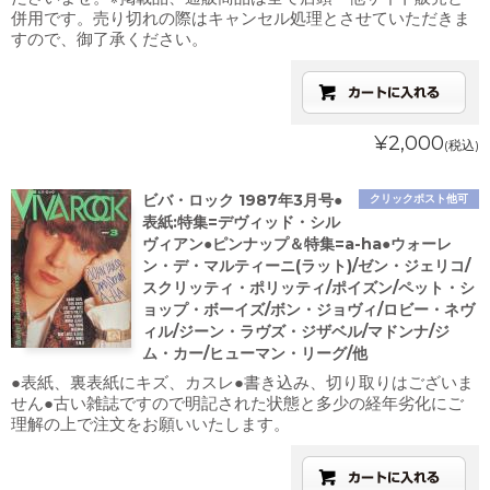
併用です。売り切れの際はキャンセル処理とさせていただきま
すので、御了承ください。
¥2,000
(税込)
ビバ・ロック 1987年3月号●
クリックポスト他可
表紙:特集=デヴィッド・シル
ヴィアン●ピンナップ＆特集=a-ha●ウォーレ
ン・デ・マルティーニ(ラット)/ゼン・ジェリコ/
スクリッティ・ポリッティ/ポイズン/ペット・シ
ョップ・ボーイズ/ボン・ジョヴィ/ロビー・ネヴ
ィル/ジーン・ラヴズ・ジザベル/マドンナ/ジ
ム・カー/ヒューマン・リーグ/他
●表紙、裏表紙にキズ、カスレ●書き込み、切り取りはございま
せん●古い雑誌ですので明記された状態と多少の経年劣化にご
理解の上で注文をお願いいたします。