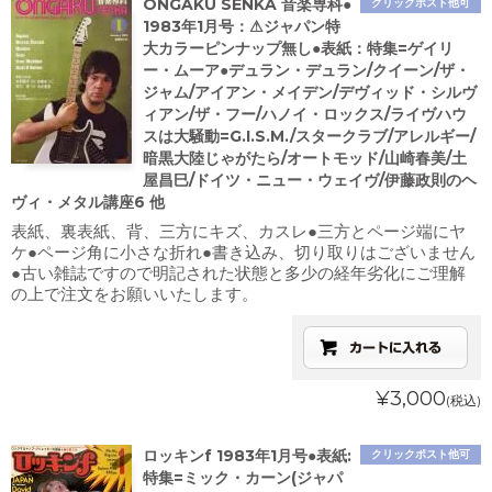
ONGAKU SENKA 音楽専科●
クリックポスト他可
1983年1月号：⚠ジャパン特
大カラーピンナップ無し●表紙：特集=ゲイリ
ー・ムーア●デュラン・デュラン/クイーン/ザ・
ジャム/アイアン・メイデン/デヴィッド・シルヴ
ィアン/ザ・フー/ハノイ・ロックス/ライヴハウ
スは大騒動=G.I.S.M./スタークラブ/アレルギー/
暗黒大陸じゃがたら/オートモッド/山崎春美/土
屋昌巳/ドイツ・ニュー・ウェイヴ/伊藤政則のヘ
ヴィ・メタル講座6 他
表紙、裏表紙、背、三方にキズ、カスレ●三方とページ端にヤ
ケ●ページ角に小さな折れ●書き込み、切り取りはございません
●古い雑誌ですので明記された状態と多少の経年劣化にご理解
の上で注文をお願いいたします。
¥3,000
(税込)
ロッキンf 1983年1月号●表紙:
クリックポスト他可
特集=ミック・カーン(ジャパ