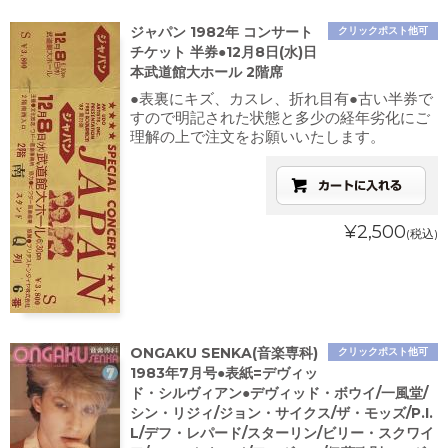
ジャパン 1982年 コンサート
クリックポスト他可
チケット 半券●12月8日(水)日
本武道館大ホール 2階席
●表裏にキズ、カスレ、折れ目有●古い半券で
すので明記された状態と多少の経年劣化にご
理解の上で注文をお願いいたします。
¥2,500
(税込)
ONGAKU SENKA(音楽専科)
クリックポスト他可
1983年7月号●表紙=デヴィッ
ド・シルヴィアン●デヴィッド・ボウイ/一風堂/
シン・リジィ/ジョン・サイクス/ザ・モッズ/P.I.
L/デフ・レパード/スターリン/ビリー・スクワイ