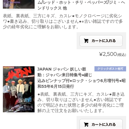
ム/レッド・ホット・チリ・ペッパーズ/ジミ・ヘ
ンドリックス 他
表紙、裏表紙、三方にキズ、カスレ●モノクロページに劣化シ
ワ●書き込み、切り取りはございません●※古い雑誌ですので多
少の経年劣化にご理解をお願いします。
¥2,500
(税込)
JAPAN ジャパン 妖しい鼓
クリックポスト他可
動：ジャパン来日特集号●綴じ
込みピンナップ付●ロック・ショウ6月増刊号●昭
和55年6月15日発行
●表紙、裏表紙、三方にキズ、カスレ●書き込
み、切り取りはございません●古い雑誌です
ので明記された状態と多少の経年劣化にご理
解の上で注文をお願いいたします。