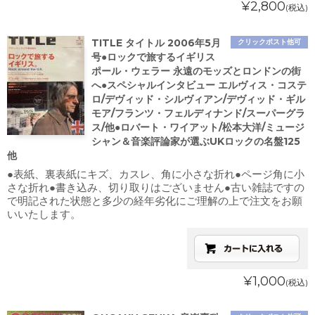
¥2,800
(税込)
TITLE タイトル 2006年5月
クリックポスト他可
号●ロックで旅するイギリス
ポール・ウェラー 永遠のモッズとロンドンの街
へ●スペシャルインタビュー エルヴィス・コステ
ロ/デヴィッド・シルヴィアン/デヴィッド・ギル
モア/フランツ・フェルディナンド/スーパーグラ
ス/他●ロバート・ワイアット/松本大洋/ミュージ
シャン＆音楽評論家が選ぶUKロックの名盤125
他
●表紙、裏表紙にキズ、カスレ、角に小さな折れ●ページ角に小
さな折れ●書き込み、切り取りはございません●古い雑誌ですの
で明記された状態と多少の経年劣化にご理解の上で注文をお願
いいたします。
¥1,000
(税込)