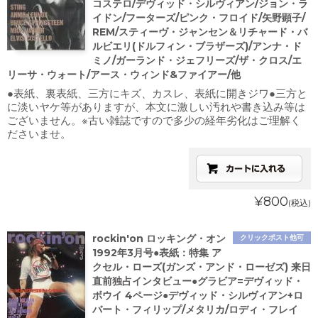
コステロ/デヴィッド・シルヴィアン/ジョン・ラ
イドン/フーターズ/ピンク・フロイド/矢野顕子/
REM/スティーヴ・ジャンセン＆リチャード・バ
ルビエリ(ドルフィン・ブラザーズ)/アンナ・ド
ミノ/ガーランド・ジェフリーズ/ザ・クロス/エ
リーサ・ウォート/アース・ウィンド&ファイアー/他
●表紙、裏表紙、三方にキズ、カスレ、表紙に開きジワ●三方と
に淡いヤケ等がありますが、本文に激しい汚れや書き込み等は
ございません。※古い雑誌ですので多少の経年劣化はご理解く
ださいませ。
¥800
(税込)
rockin'on ロッキング・オン
クリックポスト他可
1992年3月号●表紙：特集 ア
クセル・ローズ(ガンズ・アンド・ローゼズ) 来日
直前独占インタビュー●グラビア=デヴィッド・
ボウイ 4ページ●デヴィッド・シルヴィアン+ロ
バート・フィリップ/メタリカ/ロディ・フレイ