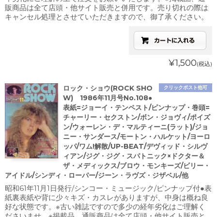
販商品は全て店頭・他サイト販売と併用です。売り切れの際は
キャンセル処理とさせていただきますので、御了承ください。
¥1,500
(税込)
ロック・ショウ(ROCK SHO
クリックポスト他可
W) 1986年11月号No.108●
表紙=ジョーイ・テンペスト/ピンナップ・巻頭=
チャーリー・セクストン/ボン・ジョヴィ/ポイズ
ン/ウォーレン・デ・マルティーニ(ラット)/ジョ
ニー・サンダース/モートン・ハルケット/ヨーロ
ッパ/ワム!解散/UP-BEAT/デヴィッド・シルヴ
ィアン/ジグ・ジグ・スパトニック×ドクター＆
ザ・メディックス/ブロウ・モンキーズ/ビリー・
アイドル/シンディ・ローパー/ジーン・ラヴズ・ジザベル/他
昭和61年11月1日発行/シンコー・ミュージック/ピンナップ付●表
紙裏表紙や背に少々キズ・カスレがありますが、中身は概ね良
好な状態です。※古い雑誌ですので多少の経年劣化はご理解く
ださいませ。※掲載品、通販商品は全て店頭・他サイト販売と