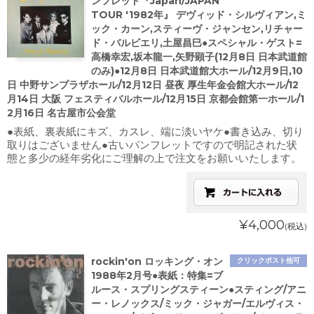
ンフレット『Japan/JAPAN
TOUR '1982年』 デヴィッド・シルヴィアン,ミ
ック・カーン,スティーヴ・ジャンセン,リチャー
ド・バルビエリ,土屋昌巳●スペシャル・ゲスト=
高橋幸宏,坂本龍一,矢野顕子(12月8日 日本武道館
のみ)●12月8日 日本武道館大ホール/12月9日,10
日 中野サンプラザホール/12月12日 昼夜 厚生年金会館大ホール/12
月14日 大阪 フェスティバルホール/12月15日 京都会館第一ホール/1
2月16日 名古屋市公会堂
●表紙、裏表紙にキズ、カスレ、端に淡いヤケ●書き込み、切り
取りはございません●古いパンフレットですので明記された状
態と多少の経年劣化にご理解の上で注文をお願いいたします。
¥4,000
(税込)
rockin'on ロッキング・オン
クリックポスト他可
1988年2月号●表紙：特集=ブ
ルース・スプリングスティーン●スティング/アニ
ー・レノックス/ミック・ジャガー/エルヴィス・