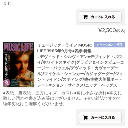
ませ。
¥2,500
(税込)
ミュージック・ライフ MUSIC
クリックポスト他可
LIFE 1983年9月号●表紙:特集
=デヴィッド・シルヴィアン●デヴィッド・ボウ
イ/ホワイトスネイク(グラビア＆インタビューコ
ージー・パウエル/デヴィッド・カヴァーデー
ル)/マイケル・シェンカー/カジャグーグー/ジョ
ン・ライドン/スティング/他●実物大美麗ポート
レート=ジョン・サイクス/ニック・ベッグス
●表紙、裏表紙、三方にキズ、カスレ●角に小さな折れ●本文に
激しい汚れや書き込み等はございません。※古い雑誌ですので
経年劣化はご理解くださいませ。