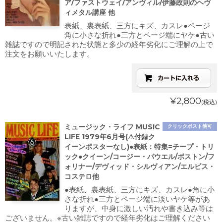
ア/ファストウェイ/アンヴィル/伊藤政則のヘヴ
ィメタル講座 他
表紙、裏表紙、三方にキズ、カスレ●ページ
角に小さな折れ●三方とページ端にヤケ●古い
雑誌ですので明記された状態と多少の経年劣化にご理解の上で
注文をお願いいたします。
¥2,800
(税込)
ミュージック・ライフ MUSIC
クリックポスト他可
LIFE 1979年6月号(⚠付録ク
イーンポスターなし)●表紙：特集=チープ・トリ
ック●クイーン/コージー・パウエル/ボストン/フ
ォリナー/デヴィッド・シルヴィアン/エルビス・
コステロ他
●表紙、裏表紙、三方にキズ、カスレ●角に小
さな折れ●三方とページ端に淡いヤケ等があ
りますが、中身に激しい汚れや書き込み等は
ございません。※古い雑誌ですので経年劣化はご理解ください