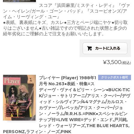
スコア『浜田麻里/ミスティ・レディ』『ヴァ
ン・ヘイレン/ガール・ゴーン・バッド』『スコーピオンズ/ア
イム・リーヴィング・ユー』
●表紙、裏表紙にキズ、カスレ●三方とページ端にヤケ●切り取
りはございません●古い雑誌ですので明記された状態と多少の
経年劣化にご理解の上で注文をお願いいたします。
¥3,500
(税込)
プレイヤー (Player) 1988年1
クリックポスト他可
月号 No.263●表紙・特集=ス
ディーヴ・ヴァイ＆ビリー・シーン●BUCK-TIC
K/ジョー・サトリアーニ/アリス・クーパー/デヴ
ィッド・シルヴィアン/44マグナム/カルロス・
カヴァーゾ/レベッカ/アリス・クーパー/ジョ
ン・ノーラム/R.R.H.S.=PINK●スペシャルピン
ナップ付=LIVE WIRE=デッド・エンド,戸川純,
レッド・ウォーリアーズ,THE BLUE HEARTS,
PERSONZ,ラフィン・ノーズ,PINK