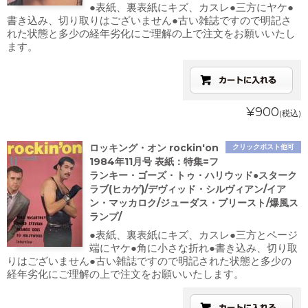
●表紙、裏表紙にキズ、カスレ●三方にヤケ●
書き込み、切り取りはございません●古い雑誌ですので明記さ
れた状態と多少の経年劣化にご理解の上で注文をお願いいたし
ます。
¥900
(税込)
ロッキング・オン rockin'on
クリックポスト他可
1984年11月号 表紙：特集=フ
ランキー・ゴーズ・トゥ・ハリウッド●スターク
ラブ(ヒカゲ)/デヴィッド・シルヴィアン/イア
ン・マッカロク/ジューダス・プリースト/爆風ス
ランプ/
●表紙、裏表紙にキズ、カスレ●三方とページ
端にヤケ●角に小さな折れ●書き込み、切り取
りはございません●古い雑誌ですので明記された状態と多少の
経年劣化にご理解の上で注文をお願いいたします。