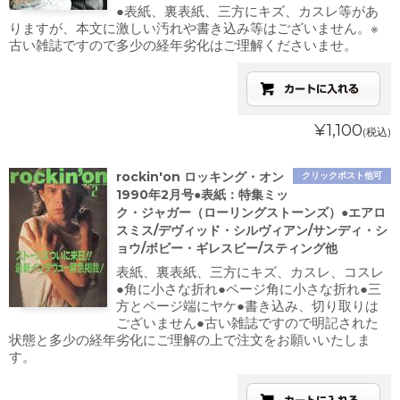
●表紙、裏表紙、三方にキズ、カスレ等があ
りますが、本文に激しい汚れや書き込み等はございません。※
古い雑誌ですので多少の経年劣化はご理解くださいませ。
¥1,100
(税込)
rockin'on ロッキング・オン
クリックポスト他可
1990年2月号●表紙：特集ミッ
ク・ジャガー（ローリングストーンズ）●エアロ
スミス/デヴィッド・シルヴィアン/サンディ・シ
ョウ/ボビー・ギレスビー/スティング他
表紙、裏表紙、三方にキズ、カスレ、コスレ
●角に小さな折れ●ページ角に小さな折れ●三
方とページ端にヤケ●書き込み、切り取りは
ございません●古い雑誌ですので明記された
状態と多少の経年劣化にご理解の上で注文をお願いいたしま
す。