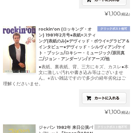
¥1,100
(税込)
rockin'on (ロッキング・オ
クリックポスト他可
ン) 1981年2月号●表紙=スティ
ング(表紙のみ)●デヴィッド・ボウイ=グラビア＆
インタビュー●デヴィッド・シルヴィアン/ケイ
ト・ブッシュ/ロキシー・ミュージック/原田真
二/ジョン・アンダーソン/ドアーズ/他
●表紙、裏表紙、背、三方にキズ、カスレ●本
文に激しい汚れや書き込み等はございませ
ん。※古い雑誌ですので多少の経年劣化はご
理解くださいませ。
¥1,100
(税込)
ジャパン 1982年 来日公演パ
クリックポスト他不可