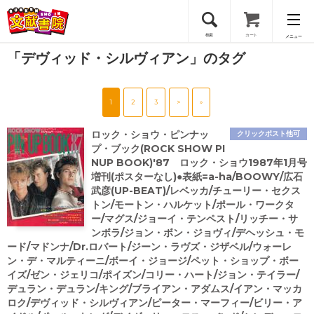
検索
カート
メニュー
「デヴィッド・シルヴィアン」のタグ
会員登録
1
2
3
>
»
ログイン
ロック・ショウ・ピンナッ
クリックポスト他可
プ・ブック(ROCK SHOW PI
NUP BOOK)'87 ロック・ショウ1987年1月号
増刊(ポスターなし)●表紙=a-ha/BOOWY/広石
武彦(UP-BEAT)/レベッカ/チューリー・セクス
トン/モートン・ハルケット/ポール・ワークタ
ー/マグス/ジョーイ・テンペスト/リッチー・サ
ンボラ/ジョン・ボン・ジョヴィ/デヘッシュ・モ
ード/マドンナ/Dr.ロバート/ジーン・ラヴズ・ジザベル/ウォーレ
ン・デ・マルティーニ/ボーイ・ジョージ/ペット・ショップ・ボー
イズ/ゼン・ジェリコ/ポイズン/コリー・ハート/ジョン・テイラー/
デュラン・デュラン/キング/ブライアン・アダムス/イアン・マッカ
ロク/デヴィッド・シルヴィアン/ピーター・マーフィー/ビリー・ア