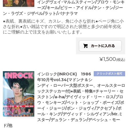
イングヴェイ･マルムスティーン/ブロウ・モンキ
ーズ/キール/ビリー・アイドル/テン・テン/ジー
ン・ラヴズ・ジザベル/ラット/バナナラマ
●表紙、裏表紙にキズ、カスレ、角に小さな折れ●ページ角に小
さな折れ●古い雑誌ですので明記された状態と多少の経年劣化
にご理解の上で注文をお願いいたします。
¥1,500
(税込)
インロック(INROCK) 1986
クリックポスト他可
年10月号vol.34(マドンナ＆シ
ンディ・ローパー大型ポスター、オールスターロ
ックステッカー付)●表紙・特集=チャーリー・セ
スクトン/a-ha/デイヴィッド・リー・ロス/ブロ
ウ・モンキーズ/ペット・ショップ・ボーイズ/ボ
ーイ・ジョージ/ボン・ジョヴィ/アクセプト/ポ
ール・キング/デヴィッド・シルヴィアン/Mr.ミ
スター/デュラン・デュラン/デペッシュ・モー
ド/他