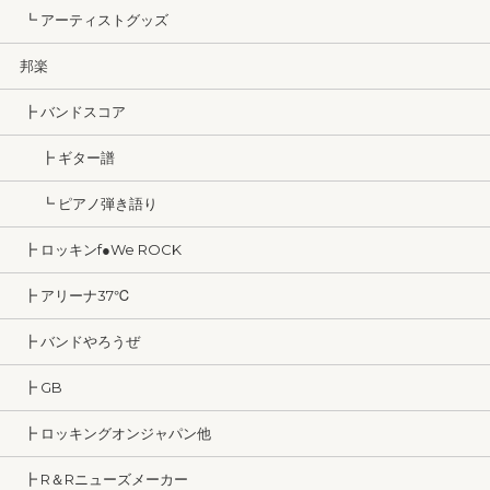
┗ アーティストグッズ
邦楽
┣ バンドスコア
┣ ギター譜
┗ ピアノ弾き語り
┣ ロッキンf●We ROCK
┣ アリーナ37℃
┣ バンドやろうぜ
┣ GB
┣ ロッキングオンジャパン他
┣ R＆Rニューズメーカー