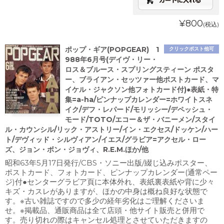
¥800
(税込)
ポップ・ギア(POPGEAR) 1
クリックポスト他可
988年6月号(デイヴ・リー・
ロス＆ブルース・スプリングスティーン ポスタ
ー、ブライアン・セッツァー他ポストカード、マ
イケル・ジャクソン他フォトカード付)●表紙・特
集=a-ha/ピンナップカレンダー=ホワイトスネ
イク/デフ・レパード/モリッシー/デペッシュ・
モード/TOTO/エコー＆ザ・バニーメン/スタイ
ル・カウンシル/リック・アストリー/イン・エクセス/ドッケン/ハー
ト/デヴィッド・シルヴィアン/イエス/グラビア=アクセル・ロー
ズ、ジョン・ボン・ジョヴィ、R.E.M.ほか/他
昭和63年5月17日発行/CBS・ソニー出版/綴じ込みポスター、
ポストカード、フォトカード、ピンナップカレンダー(通常ペー
ジ)付●センターグラビア頁に本体外れ、表紙裏表紙や背に少々
キズ・カスレがありますが、ほかの中身は概ね良好な状態で
す。※古い雑誌ですので多少の経年劣化はご理解くださいま
せ。※掲載品、通販商品は全て店頭・他サイト販売と併用で
す。売り切れの際はキャンセル処理とさせていただきますの