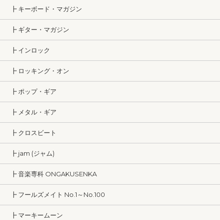
┣ キーボード・マガジン
┣ ギター・マガジン
┣ インロック
┣ ロッキング・オン
┣ ポップ・ギア
┣ メタル・ギア
┣ クロスビート
┣ jam (ジャム)
┣ 音楽専科 ONGAKUSENKA
┣ フールズメイト No.1～No.100
┣ マーキームーン