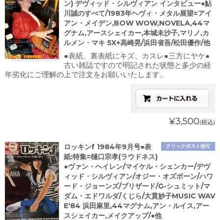
ン) デヴィッド・シルヴィアン インタビュー●鮎
川誠のすべて/1983年ヘヴィ・メタル展望=アイ
アン・メイデン,BOW WOW,NOVELA,44マ
グナム,アースシェイカー,本城未沙子,マリノ,カ
ルメン・マキ 5X+高崎晃/浜田省吾/松田優作/他
●表紙、裏表紙にキズ、カスレ●三方にヤケ●
古い雑誌ですので明記された状態と多少の経
年劣化にご理解の上で注文をお願いいたします。
¥3,500
(税込)
ロッキンf 1984年9月号●表
クリックポスト他可
紙:特集=樋口宗孝(ラウドネス)
●ヴァン・ヘイレン/マイケル・シェンカー/デヴ
ィッド・シルヴィアン/オジー・オズボーン/ハワ
ード・ジョーンズ/ブリザード/G-シュミット/マ
ダム・エドワルダ/くじら/大貫妙子MUSIC WAV
E'84 浜田麻里,44マグナム,アン・ルイス,アー
スシェイカー,メイクアップ/●他