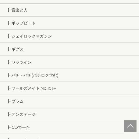
┣ 音楽と人
┣ ポップビート
┣ ジェイロックマガジン
┣ ギグス
┣ ワッツイン
┣ パチ・パチ(パチロク含む)
┣ フールズメイト No.101～
┣ プラム
┣ オンステージ
┣ CDでーた