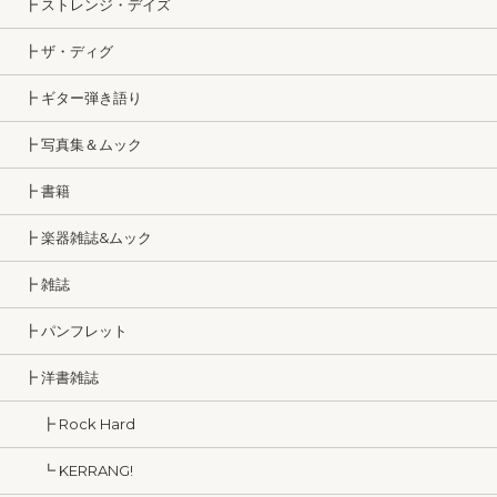
┣ ストレンジ・デイズ
┣ ザ・ディグ
┣ ギター弾き語り
┣ 写真集＆ムック
┣ 書籍
┣ 楽器雑誌&ムック
┣ 雑誌
┣ パンフレット
┣ 洋書雑誌
┣ Rock Hard
┗ KERRANG!