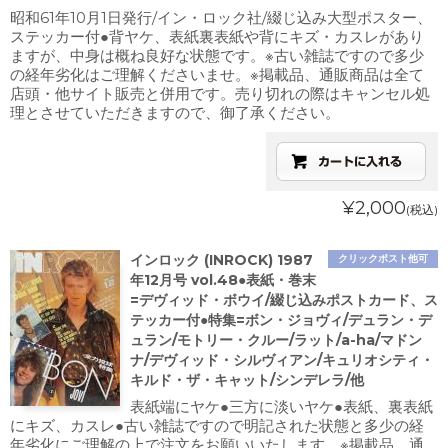
昭和61年10月1日発行/イン・ロック社/綴じ込み大型ポスター、
ステッカー付●背ヤケ、表紙裏表紙や背にキズ・カスレがあり
ますが、中身は概ね良好な状態です。※古い雑誌ですので多少
の経年劣化はご理解くださいませ。※掲載品、通販商品は全て
店頭・他サイト販売と併用です。売り切れの際はキャンセル処
理とさせていただきますので、御了承ください。
¥2,000
(税込)
インロック (INROCK) 1987
クリックポスト他可
年12月号 vol.48●表紙・巻末
=デヴィッド・ボウイ/綴じ込みポストカード、ス
テッカー付●特集=ボン・ジョヴィ/デュラン・デ
ュラン/モトリー・クルー/ラット/a-ha/マドン
ナ/デヴィッド・シルヴィアン/キュリオシティ・
キルド・ザ・キャット/シンデレラ/他
表紙端にヤケ●三方に淡いヤケ●表紙、裏表紙
にキズ、カスレ●古い雑誌ですので明記された状態と多少の経
年劣化にご理解の上で注文をお願いいたします。※掲載品、通