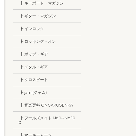
┣ キーボード・マガジン
┣ ギター・マガジン
┣ インロック
┣ ロッキング・オン
┣ ポップ・ギア
┣ メタル・ギア
┣ クロスビート
┣ jam (ジャム)
┣ 音楽専科 ONGAKUSENKA
┣ フールズメイト No.1～No.10
0
┣ マーキームーン