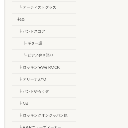
┗ アーティストグッズ
邦楽
┣ バンドスコア
┣ ギター譜
┗ ピアノ弾き語り
┣ ロッキンf●We ROCK
┣ アリーナ37℃
┣ バンドやろうぜ
┣ GB
┣ ロッキングオンジャパン他
┣ R＆Rニューズメーカー