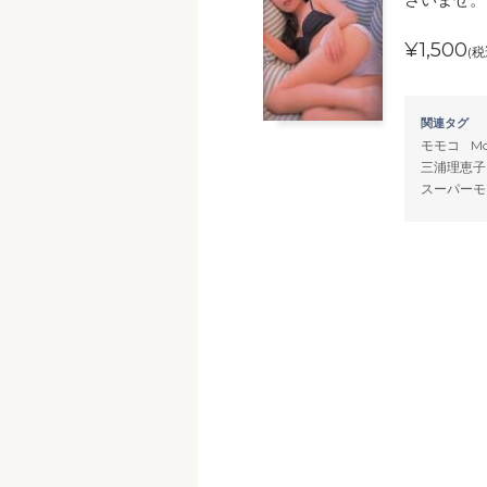
¥1,500
(税
関連タグ
モモコ
M
三浦理恵子
スーパーモ