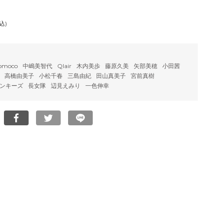
込)
omoco
中嶋美智代
Qlair
木内美歩
藤原久美
矢部美穂
小田茜
高橋由美子
小松千春
三島由紀
田山真美子
宮前真樹
ンキーズ
長女隊
辺見えみり
一色伸幸