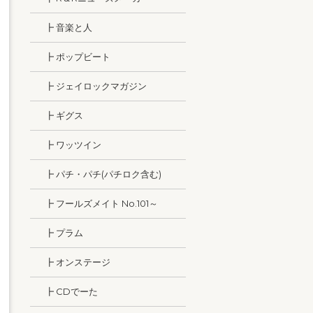
┣ 音楽と人
┣ ポップビート
┣ ジェイロックマガジン
┣ ギグス
┣ ワッツイン
┣ パチ・パチ(パチロク含む)
┣ フールズメイト No.101～
┣ プラム
┣ オンステージ
┣ CDでーた