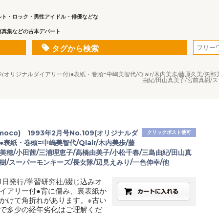
ルト・ロック・男性アイドル・俳優などな
写真集などの古本デパート
タグから検索
o.109(オリジナルダイアリー付)●表紙・巻頭=中嶋美智代/Qlair/木内美歩/藤原久美/
由紀/田山真美子/宮前真樹/
oco) 1993年2月号No.109(オリジナルダ
クリックポスト他可
●表紙・巻頭=中嶋美智代/Qlair/木内美歩/藤
美穂/小田茜/三浦理恵子/高橋由美子/小松千春/三島由紀/田山真
樹/スーパーモンキーズ/長女隊/辺見えみり/一色伸幸/他
月1日発行/学習研究社/綴じ込みオ
イアリー付●背に傷み、裏表紙か
かけて角折れがあります。※古い
で多少の経年劣化はご理解くだ