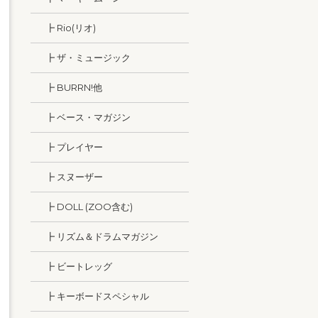
┣ Rio(リオ)
┣ ザ・ミュージック
┣ BURRN!他
┣ ベース・マガジン
┣ プレイヤー
┣ スヌーザー
┣ DOLL (ZOO含む)
┣ リズム＆ドラムマガジン
┣ ビートレッグ
┣ キーボードスペシャル