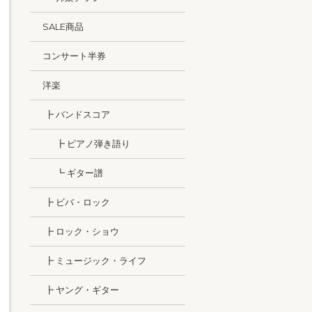
SALE商品
コンサート半券
洋楽
┣ バンドスコア
┣ ピアノ弾き語り
┗ ギター譜
┣ ビバ・ロック
┣ ロック・ショウ
┣ ミュージック・ライフ
┣ ヤング・ギター