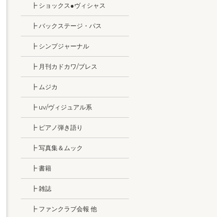
┣ ショックス●ヴィシャス
┣ バックステージ・パス
┣ シンプジャーナル
┣ 月刊カドカワ/ブレス
┣ ムジカ
┣ uv/ヴィジュアル系
┣ ピアノ弾き語り
┣ 写真集＆ムック
┣ 書籍
┣ 雑誌
┣ ファンクラブ会報 他