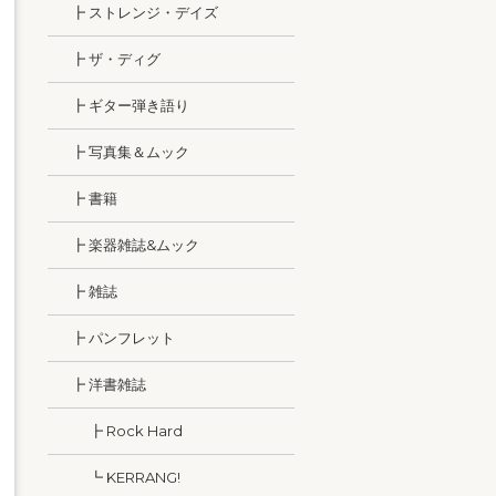
┣ ストレンジ・デイズ
┣ ザ・ディグ
┣ ギター弾き語り
┣ 写真集＆ムック
┣ 書籍
┣ 楽器雑誌&ムック
┣ 雑誌
┣ パンフレット
┣ 洋書雑誌
┣ Rock Hard
┗ KERRANG!