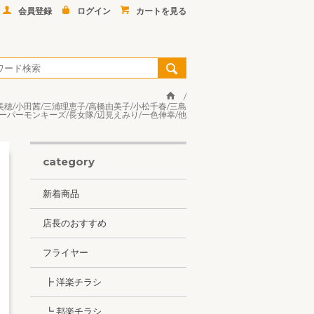
会員登録
ログイン
カートを見る
矢部美穂/小田茜/三浦理恵子/高橋由美子/小松千春/三島
スーパーモンキーズ/長女隊/辺見えみり/一色伸幸/他
category
新着商品
店長のおすすめ
フライヤー
┣ 洋楽チラシ
┗ 邦楽チラシ