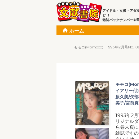
アイドル・女優・アダ
ど ！
雑誌バックナンバーや
ホーム
モモコ(Momoco) 1993年2月号N
モモコ(Mom
イアリー付)
原久美/矢部
美子/宮前真
1993年2
リジナルダ
ら巻末頁に
雑誌ですの
さいませ。