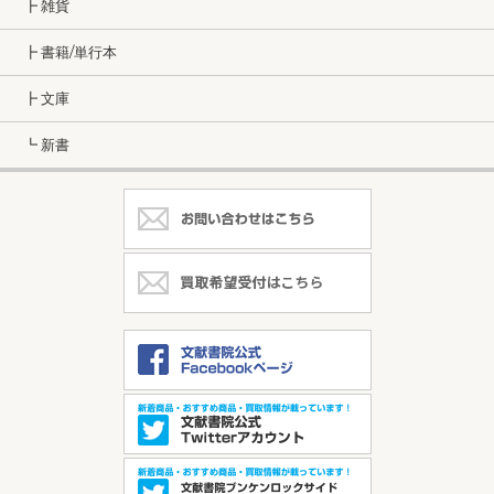
┣ 雑貨
┣ 書籍/単行本
┣ 文庫
┗ 新書