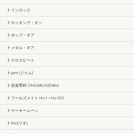
┣ インロック
┣ ロッキング・オン
┣ ポップ・ギア
┣ メタル・ギア
┣ クロスビート
┣ jam (ジャム)
┣ 音楽専科 ONGAKUSENKA
┣ フールズメイト No.1～No.100
┣ マーキームーン
┣ Rio(リオ)