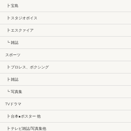
┣ 宝島
┣ スタジオボイス
┣ エスクァイア
┗ 雑誌
スポーツ
┣ プロレス、ボクシング
┣ 雑誌
┗ 写真集
TVドラマ
┣ 台本●ポスター 他
┣ テレビ雑誌/写真集他