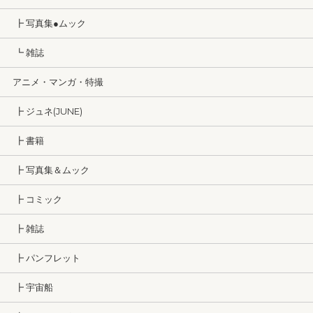
┣ 写真集●ムック
┗ 雑誌
アニメ・マンガ・特撮
┣ ジュネ(JUNE)
┣ 書籍
┣ 写真集＆ムック
┣ コミック
┣ 雑誌
┣ パンフレット
┣ 宇宙船