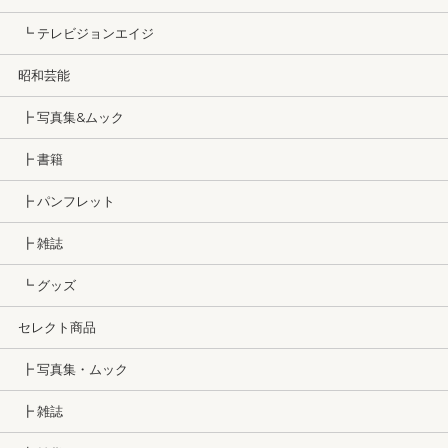
┗ テレビジョンエイジ
昭和芸能
┣ 写真集&ムック
┣ 書籍
┣ パンフレット
┣ 雑誌
┗ グッズ
セレクト商品
┣ 写真集・ムック
┣ 雑誌