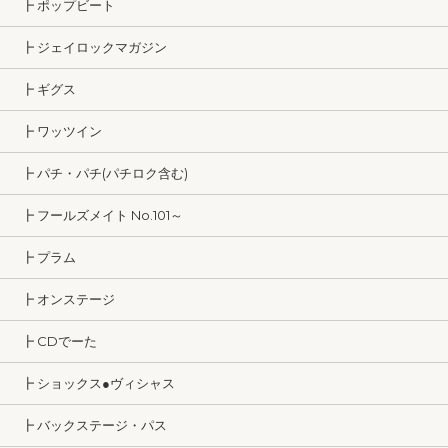
┣ ポップビート
┣ ジェイロックマガジン
┣ ギグス
┣ ワッツイン
┣ パチ・パチ(パチロク含む)
┣ フールズメイト No.101～
┣ プラム
┣ オンステージ
┣ CDでーた
┣ ショックス●ヴィシャス
┣ バックステージ・パス