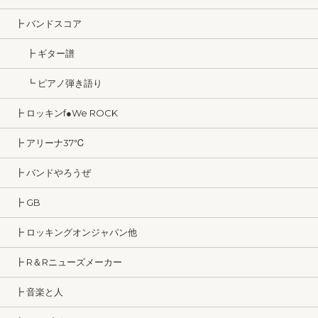
┣ バンドスコア
┣ ギター譜
┗ ピアノ弾き語り
┣ ロッキンf●We ROCK
┣ アリーナ37℃
┣ バンドやろうぜ
┣ GB
┣ ロッキングオンジャパン他
┣ R＆Rニューズメーカー
┣ 音楽と人