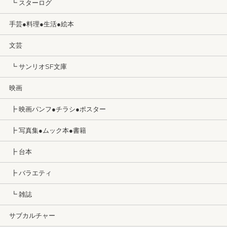
┗ スターログ
手芸●料理●生活●絵本
文芸
┗ サンリオSF文庫
映画
┣ 映画パンフ●チラシ●ポスター
┣ 写真集●ムック本●書籍
┣ 台本
┣ バラエティ
┗ 雑誌
サブカルチャー