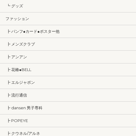
┗ グッズ
ファッション
┣ パンフ●カード●ポスター他
┣ メンズクラブ
┣ アンアン
┣ 花椿●BELL
┣ エルジャポン
┣ 流行通信
┣ dansen 男子専科
┣ POPEYE
┣ クウネル/アルネ