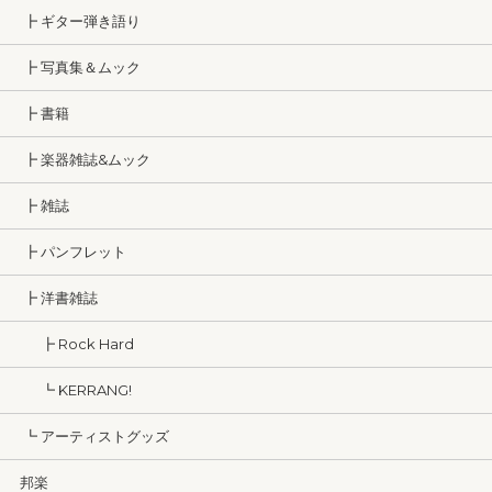
┣ ギター弾き語り
┣ 写真集＆ムック
┣ 書籍
┣ 楽器雑誌&ムック
┣ 雑誌
┣ パンフレット
┣ 洋書雑誌
┣ Rock Hard
┗ KERRANG!
┗ アーティストグッズ
邦楽