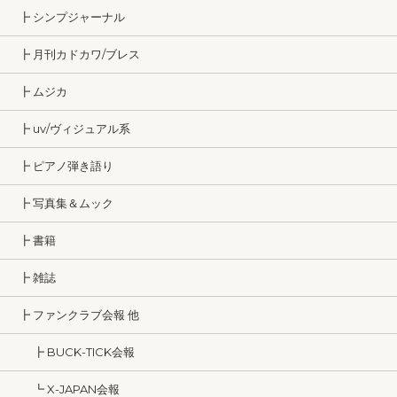
┣ シンプジャーナル
┣ 月刊カドカワ/ブレス
┣ ムジカ
┣ uv/ヴィジュアル系
┣ ピアノ弾き語り
┣ 写真集＆ムック
┣ 書籍
┣ 雑誌
┣ ファンクラブ会報 他
┣ BUCK-TICK会報
┗ X-JAPAN会報