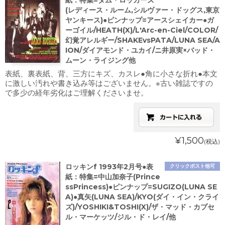
紙：特集=ダム・ロッカーズ
(レディース・ルーム,シルヴァー・ドッグス,東京
ヤンキース)●ピンナップ=アースシェイカー●ガ
ーゴイル/HEATH(X)/L'Arc-en-Ciel/COLOR/
幻覚アレルギー/SHAKEvsPATA/LUNA SEA/A
ION/ダイアモンド・ユカイ/ニ井原実×バッド・
ムーン・ライジング他
表紙、裏表紙、背、三方にキズ、カスレ●角に小さな折れ●本文
に激しい汚れや書き込み等はございません。※古い雑誌ですの
で多少の経年劣化はご理解くださいませ。
¥1,500
(税込)
ロッキンf 1993年2月号●表
クリックポスト他可
紙：特集=中山加奈子(Prince
ssPrincess)●ピンナップ=SUGIZO(LUNA SE
A)●真矢(LUNA SEA)/KYO(ダイ・イン・クライ
ズ)/YOSHIKI&TOSHI(X)/ザ・マッド・カプセ
ル・マーケッツ/ジル・ド・レイ/他