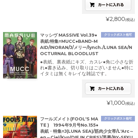
¥2,800
(税込)
マッシヴ MASSIVE Vol.39●
クリックポスト他可
表紙:特集=MUCC●BAND-M
AID/INORAN/J/メリー/lynch./LUNA SEA/N
OCTURNAL BLOODLUST
●表紙、裏表紙にキズ、カスレ●角に小さな折
れ●書き込み、切り取りはございません●特に
イタミは無くキレイな雑誌です。
¥1,000
(税込)
フールズメイト(FOOL'S MA
クリックポスト他可
TE ) 1994年9月号No.155●
表紙・特集=J(LUNA SEA)/筋肉少女帯/L'Arc～
en～Ciel/Kyo(DIE IN CRIES)/黒夢/BY-SEXU