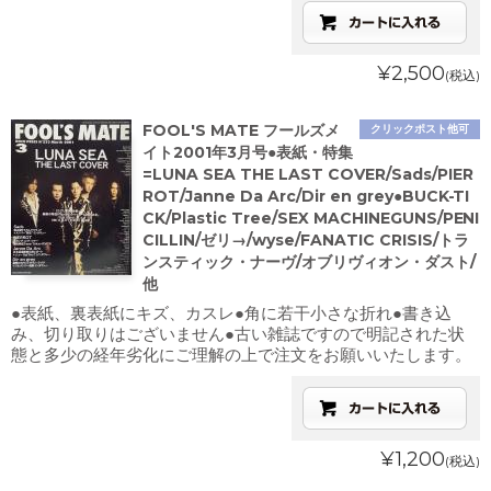
¥2,500
(税込)
FOOL'S MATE フールズメ
クリックポスト他可
イト2001年3月号●表紙・特集
=LUNA SEA THE LAST COVER/Sads/PIER
ROT/Janne Da Arc/Dir en grey●BUCK-TI
CK/Plastic Tree/SEX MACHINEGUNS/PENI
CILLIN/ゼリ→/wyse/FANATIC CRISIS/トラ
ンスティック・ナーヴ/オブリヴィオン・ダスト/
他
●表紙、裏表紙にキズ、カスレ●角に若干小さな折れ●書き込
み、切り取りはございません●古い雑誌ですので明記された状
態と多少の経年劣化にご理解の上で注文をお願いいたします。
¥1,200
(税込)