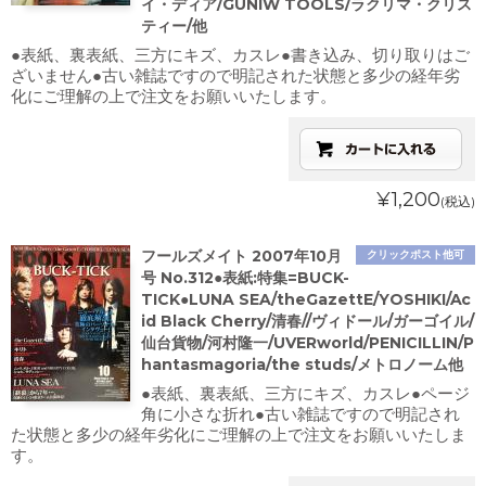
イ・ディア/GUNIW TOOLS/ラクリマ・クリス
ティー/他
●表紙、裏表紙、三方にキズ、カスレ●書き込み、切り取りはご
ざいません●古い雑誌ですので明記された状態と多少の経年劣
化にご理解の上で注文をお願いいたします。
¥1,200
(税込)
フールズメイト 2007年10月
クリックポスト他可
号 No.312●表紙:特集=BUCK-
TICK●LUNA SEA/theGazettE/YOSHIKI/Ac
id Black Cherry/清春//ヴィドール/ガーゴイル/
仙台貨物/河村隆一/UVERworld/PENICILLIN/P
hantasmagoria/the studs/メトロノーム他
●表紙、裏表紙、三方にキズ、カスレ●ページ
角に小さな折れ●古い雑誌ですので明記され
た状態と多少の経年劣化にご理解の上で注文をお願いいたしま
す。