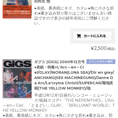
田民生 他
●表紙、裏表紙にキズ、カスレ●角に小さな折
れ●書き込み切り取りはございません古い雑
誌ですので多少の経年劣化にご理解くださ
い。
¥2,500
(税込)
ギグス (GiGS) 2000年12月号
クリックポスト他可
●表紙・特集=L'Arc～en～Ci
el/GLAY/INORAN(LUNA SEA)/Dir en grey/
ANCHANG(SEX MACHINEGUNS)/Janne D
a Arc/La'cryma Christi/SUPERCAR/菊地英
昭(THE YELLOW MONKEY)/他
平成12年12月1日発行/シンコー・ミュージッ
ク/収録スコア=「THE NEPENTHES」L'Arc
～en～Ciel、「とまどい」GLAY、「BRILLIANT WORLD」T
HE YELLOW MONKEY
●表紙、裏表紙にキズ、カスレ●角に小さな折れ●書き込み、切