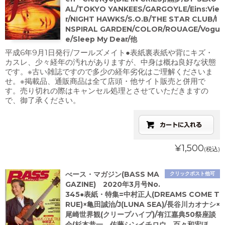
AL/TOKYO YANKEES/GARGOYLE/Eins:Vie
r/NIGHT HAWKS/S.O.B/THE STAR CLUB/I
NSPIRAL GARDEN/COLOR/ROUAGE/Vogu
e/Sleep My Dear/他
平成6年9月1日発行/フールズメイト●表紙裏表紙や背にキズ・
カスレ、少々経年の汚れがありますが、中身は概ね良好な状態
です。※古い雑誌ですので多少の経年劣化はご理解くださいま
せ。※掲載品、通販商品は全て店頭・他サイト販売と併用で
す。売り切れの際はキャンセル処理とさせていただきますの
で、御了承ください。
¥1,500
(税込)
べース・マガジン(BASS MA
クリックポスト他可
GAZINE) 2020年3月号No.
345●表紙・特集=中村正人(DREAMS COME T
RUE)×亀田誠治/J(LUNA SEA)/長谷川カオナシ×
尾崎世界観(クリープハイプ)/有江嘉典50祭座談
会(杉本恭一、佐藤シンイチロウ、百々和宏ほ