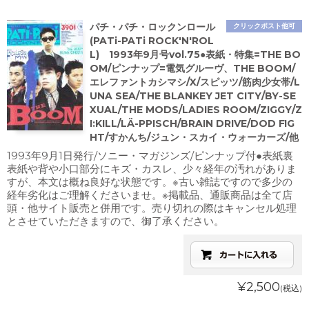
パチ・パチ・ロックンロール
クリックポスト他可
(PATi-PATi ROCK'N'ROL
L) 1993年9月号vol.75●表紙・特集=THE BO
OM/ピンナップ=電気グルーヴ、THE BOOM/
エレファントカシマシ/X/スピッツ/筋肉少女帯/L
UNA SEA/THE BLANKEY JET CITY/BY-SE
XUAL/THE MODS/LADIES ROOM/ZIGGY/Z
I:KILL/LÄ-PPISCH/BRAIN DRIVE/DOD FIG
HT/すかんち/ジュン・スカイ・ウォーカーズ/他
1993年9月1日発行/ソニー・マガジンズ/ピンナップ付●表紙裏
表紙や背や小口部分にキズ・カスレ、少々経年の汚れがありま
すが、本文は概ね良好な状態です。※古い雑誌ですので多少の
経年劣化はご理解くださいませ。※掲載品、通販商品は全て店
頭・他サイト販売と併用です。売り切れの際はキャンセル処理
とさせていただきますので、御了承ください。
¥2,500
(税込)