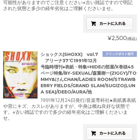
可能性がありますのでご注意ください※古い雑誌ですので明記
された状態と多少の経年劣化はご理解くださいませ。
¥2,500
(税込)
ショックス(SHOXX) vol.7
クリックポスト他可
アリーナ37℃1991年12月
号臨時増刊●表紙・特集=HIDEの部屋/X巻頭45
ページ特集/BY-SEXUAL/森重樹一(ZIGGY)/TO
MMY&けんCHAN/LADIES ROOM/STRAWB
ERRY FIELDS/GRAND SLAM/SUGIZO(LUN
A SEA)/DEEO/AURA/他
1991年12月24日発行/音楽専科社●表紙裏表紙
や背にキズ、カスレがありますが、中身は概ね良好な状態で
す。※古い雑誌ですので多少の経年劣化はご理解くださいま
せ。