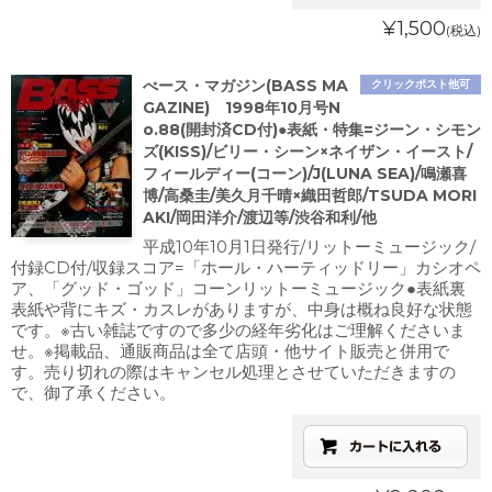
¥1,500
(税込)
べース・マガジン(BASS MA
クリックポスト他可
GAZINE) 1998年10月号N
o.88(開封済CD付)●表紙・特集=ジーン・シモン
ズ(KISS)/ビリー・シーン×ネイザン・イースト/
フィールディー(コーン)/J(LUNA SEA)/鳴瀬喜
博/高桑圭/美久月千晴×織田哲郎/TSUDA MORI
AKI/岡田洋介/渡辺等/渋谷和利/他
平成10年10月1日発行/リットーミュージック/
付録CD付/収録スコア=「ホール・ハーティッドリー」カシオペ
ア、「グッド・ゴッド」コーンリットーミュージック●表紙裏
表紙や背にキズ・カスレがありますが、中身は概ね良好な状態
です。※古い雑誌ですので多少の経年劣化はご理解くださいま
せ。※掲載品、通販商品は全て店頭・他サイト販売と併用で
す。売り切れの際はキャンセル処理とさせていただきますの
で、御了承ください。