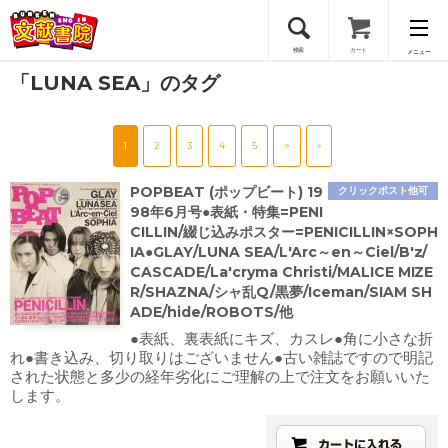
検索
カート
メニュー
「LUNA SEA」のタグ
会員登録
1
2
3
4
5
>
»
ログイン
POPBEAT (ポップビート) 19
クリックポスト他可
98年6月号●表紙・特集=PENI
CILLIN/綴じ込みポスター=PENICILLIN×SOPH
IA●GLAY/LUNA SEA/L'Arc～en～Ciel/B'z/
CASCADE/La'cryma Christi/MALICE MIZE
R/SHAZNA/シャ乱Q/黒夢/Iceman/SIAM SH
ADE/hide/ROBOTS/他
●表紙、裏表紙にキズ、カスレ●角に小さな折
れ●書き込み、切り取りはございません●古い雑誌ですので明記
された状態と多少の経年劣化にご理解の上で注文をお願いいた
します。