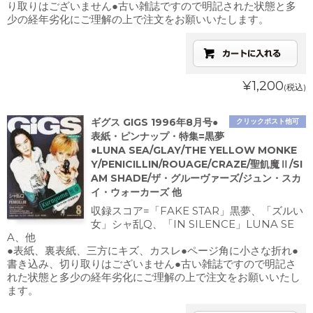
り取りはございません●古い雑誌ですので明記された状態と多
少の経年劣化にご理解の上で注文をお願いいたします。
¥1,200
(税込)
ギグス GIGS 1996年8月号●
クリックポスト他可
表紙・ピンナップ・特集=黒夢
●LUNA SEA/GLAY/THE YELLOW MONKE
Y/PENICILLIN/ROUAGE/CRAZE/聖飢魔Ⅱ/SI
AM SHADE/ザ・グルーヴァーズ/ジュン・スカ
イ・ウォーカーズ 他
収録スコア=「FAKE STAR」黒夢、「ズルい
女」シャ乱Q、「IN SILENCE」LUNA SE
A、他
●表紙、裏表紙、三方にキズ、カスレ●ページ角に小さな折れ●
書き込み、切り取りはございません●古い雑誌ですので明記さ
れた状態と多少の経年劣化にご理解の上で注文をお願いいたし
ます。