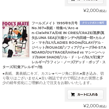
¥2,000
(税込)
フールズメイト 1995年9月号
クリックポスト他可
No.167●表紙・特集=L'Arc-e
n-Ciel●PATA/DIE IN CRIES/CRAZE/黒夢/真
矢(LUNA SEA)/大槻ケンヂ×内田雄一郎×カルメ
ン・マキ/SLY/LADIES ROOm//GLAY/デル・
ジベット/ROUAGE/ソフィア/ヴォーグ/Hi-STA
NDARD/OUTRAGE/United vs マシーンヘッ
ド/SIAM SHADE/ジル・ド・レイ/SLY/幻覚ア
レルギー/ラフィン・ノーズ/デッド・ポップ・ス
ターズ/幻覚アレルギー/他
●表紙、裏表紙にキズ、カスレ●ページ角に折れ●書き込み、切
り取りはございません●古い雑誌ですので明記された状態と多
少の経年劣化にご理解の上で注文をお願いいたします。
¥2,000
(税込)