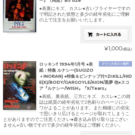
ー』（両面）B5 size
●表裏にキズ、カスレ●古いフライヤーですの
で明記された状態と多少の経年劣化にご理解
の上で注文をお願いいたします。
¥1,000
(税込)
ロッキンf 1994年1月号 ●表
クリックポスト他可
紙：特集 ルナシー(SUGIZO
＋INORAN) ●特集＆ピンナップ付=ZI:KILL/HID
E(X)/BODY/GARGOYLE/AION/黒夢 他●スコ
ア『ルナシー/WISH』『X/Tears』
●表紙、裏表紙、三方にキズ、カスレ●この雑
誌は紙質の経年劣化で2色刷りのページにシ
ワがよることがあります。また糊綴じの劣化
で思いきり広げるとページが取れてしまうこ
とがありますのでご注意ください●書き込み切り取りはござい
ません※古い物ですので多少の経年劣化はご理解ください。