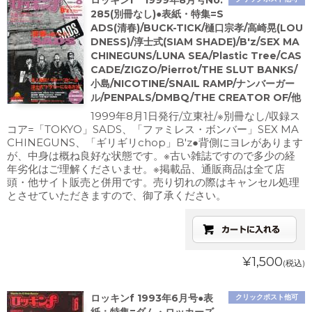
ロッキンf 1999年8月号No.
285(別冊なし)●表紙・特集=S
ADS(清春)/BUCK-TICK/樋口宗孝/高崎晃(LOU
DNESS)/淳士式(SIAM SHADE)/B'z/SEX MA
CHINEGUNS/LUNA SEA/Plastic Tree/CAS
CADE/ZIGZO/Pierrot/THE SLUT BANKS/
小島/NICOTINE/SNAIL RAMP/ナンバーガー
ル/PENPALS/DMBQ/THE CREATOR OF/他
1999年8月1日発行/立東社/※別冊なし/収録ス
コア=「TOKYO」SADS、「ファミレス・ボンバー」SEX MA
CHINEGUNS、「ギリギリchop」B'z●背側にヨレがあります
が、中身は概ね良好な状態です。※古い雑誌ですので多少の経
年劣化はご理解くださいませ。※掲載品、通販商品は全て店
頭・他サイト販売と併用です。売り切れの際はキャンセル処理
とさせていただきますので、御了承ください。
¥1,500
(税込)
ロッキンf 1993年6月号●表
クリックポスト他可