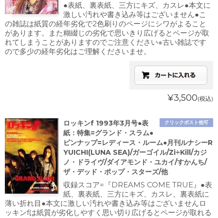
●表紙、裏表紙、三方にキズ、カスレ●本文に
激しい汚れや書き込み等はございません●こ
の雑誌は紙質の経年劣化で2色刷りのページにシワがよること
があります。また糊綴じの劣化で思いきり広げるとページが取
れてしまうことがありますのでご注意ください※古い雑誌です
ので多少の経年劣化はご理解くださいませ。
¥3,500
(税込)
ロッキンf 1993年3月号●表
クリックポスト他可
紙：特集=グランド・スラム●
ピンナップ=レディース・ルーム●月刊ルナシーR
YUICHI(LUNA SEA)/ガーゴイル/Zi÷Kill/カジ
ノ・ドライヴ/ダイアモンド・ユカイ/すかんち/
ザ・デッド・ポップ・スターズ/他
収録スコア=『DREAMS COME TRUE』●表
紙、裏表紙、三方にキズ、カスレ、裏表紙に
薄い折れ目●本文に激しい汚れや書き込み等はございませんロ
ッキンfは紙質が劣化しやすく思い切り広げるとページが取れる