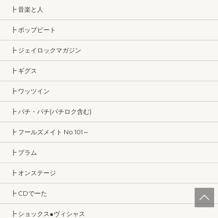
┣ 音楽と人
┣ ポップビート
┣ ジェイロックマガジン
┣ ギグス
┣ ワッツイン
┣ パチ・パチ(パチロク含む)
┣ フールズメイト No.101～
┣ プラム
┣ オンステージ
┣ CDでーた
┣ ショックス●ヴィシャス