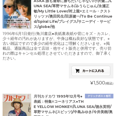
ASKA 誰も運命に勝ちたいじゃない/小沢健二/L
UNA SEA/草野マサムネ/みうらじゅん/永瀬正
敏/My Little Lover/村上龍×エミール・クスト
リッツァ/奥田民生/田原健一/To Be Continue
d/Spiral Life/プレイグス/サニーデイ・サービ
ス/globe/他
1996年6月1日発行/角川書店●表紙裏表紙や背にキズ・カスレ、
少々経年の汚れがありますが、中身は概ね良好な状態です。※
古い雑誌ですので多少の経年劣化はご理解くださいませ。※掲
載品、通販商品は全て店頭・他サイト販売と併用です。売り切
れの際はキャンセル処理とさせていただきますので、御了承く
ださい。
¥1,500
(税込)
月刊カドカワ 1995年12月号●
クリックポスト他可
表紙：特集=コーネリアス●TH
E YELLOW MONKEY//LUNA SEA/徳永英明/
草野マサムネ(スピッツ)/中島みゆき/今井美樹/奥