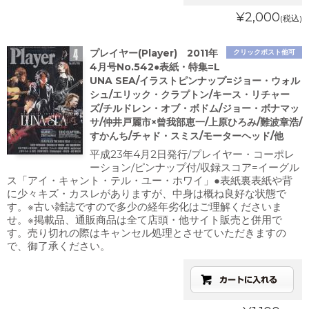
¥2,000
(税込)
プレイヤー(Player) 2011年
クリックポスト他可
4月号No.542●表紙・特集=L
UNA SEA/イラストピンナップ=ジョー・ウォル
シュ/エリック・クラプトン/キース・リチャー
ズ/チルドレン・オブ・ボドム/ジョー・ボナマッ
サ/仲井戸麗市×曾我部恵一/上原ひろみ/難波章浩/
すかんち/チャド・スミス/モーターヘッド/他
平成23年4月2日発行/プレイヤー・コーポレ
ーション/ピンナップ付/収録スコア=イーグル
ス「アイ・キャント・テル・ユー・ホワイ」●表紙裏表紙や背
に少々キズ・カスレがありますが、中身は概ね良好な状態で
す。※古い雑誌ですので多少の経年劣化はご理解くださいま
せ。※掲載品、通販商品は全て店頭・他サイト販売と併用で
す。売り切れの際はキャンセル処理とさせていただきますの
で、御了承ください。