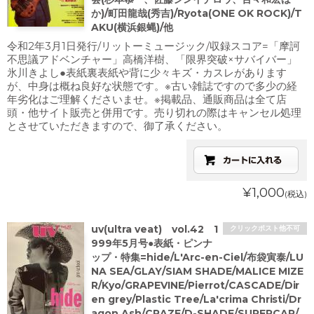
か)/町田龍哉(秀吉)/Ryota(ONE OK ROCK)/T
AKU(横浜銀蝿)/他
令和2年3月1日発行/リットーミュージック/収録スコア=「摩訶
不思議アドベンチャー」高橋洋樹、「限界突破×サバイバー」
氷川きよし●表紙裏表紙や背に少々キズ・カスレがあります
が、中身は概ね良好な状態です。※古い雑誌ですので多少の経
年劣化はご理解くださいませ。※掲載品、通販商品は全て店
頭・他サイト販売と併用です。売り切れの際はキャンセル処理
とさせていただきますので、御了承ください。
¥1,000
(税込)
uv(ultra veat) vol.42 1
クリックポスト他不可
999年5月号●表紙・ピンナ
ップ・特集=hide/L'Arc-en-Ciel/布袋寅泰/LU
NA SEA/GLAY/SIAM SHADE/MALICE MIZE
R/Kyo/GRAPEVINE/Pierrot/CASCADE/Dir
en grey/Plastic Tree/La'crima Christi/Dr
agon Ash/CRAZE/D-SHADE/SUPERCAR/