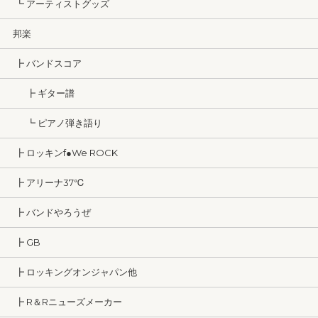
┗ アーティストグッズ
邦楽
┣ バンドスコア
┣ ギター譜
┗ ピアノ弾き語り
┣ ロッキンf●We ROCK
┣ アリーナ37℃
┣ バンドやろうぜ
┣ GB
┣ ロッキングオンジャパン他
┣ R＆Rニューズメーカー