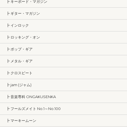
┣ キーボード・マガジン
┣ ギター・マガジン
┣ インロック
┣ ロッキング・オン
┣ ポップ・ギア
┣ メタル・ギア
┣ クロスビート
┣ jam (ジャム)
┣ 音楽専科 ONGAKUSENKA
┣ フールズメイト No.1～No.100
┣ マーキームーン