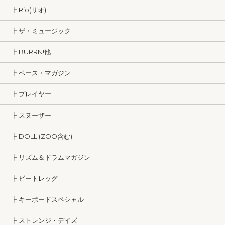
┣ Rio(リオ)
┣ ザ・ミュージック
┣ BURRN!他
┣ ベース・マガジン
┣ プレイヤー
┣ スヌーザー
┣ DOLL (ZOO含む)
┣ リズム＆ドラムマガジン
┣ ビートレッグ
┣ キーボードスペシャル
┣ ストレンジ・デイズ