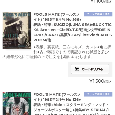
¥1,100
(税込)
FOOLS MATE (フールズメ
クリックポスト他可
イト) 1995年8月号 No.166●
表紙・特集=SUGIZO(LUNA SEA)●BUCK-TIC
K/L'Arc～en～Ciel/D.T.R/筋肉少女帯/DIE IN
CRIES/CRAZE/黒夢/GLAY/Eins:Vier/LADIES
ROOM/他
●表紙、裏表紙、三方にキズ、カスレ●角に折
れ●古い雑誌ですので明記された状態と多少
の経年劣化にご理解の上で注文をお願いいたします。
¥1,500
(税込)
FOOL'S MATE (フールズメ
クリックポスト他可
イト) 1993年2月号 No.136●
表紙・特集=hide＋スクリーミング・マッド・
ジョージ⚠️ポスター無し●特集=BY-SEXUAL/L