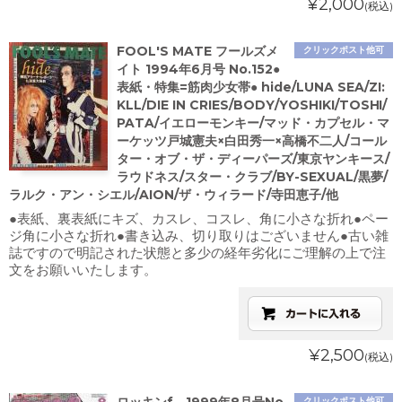
¥2,000
(税込)
FOOL'S MATE フールズメ
クリックポスト他可
イト 1994年6月号 No.152●
表紙・特集=筋肉少女帯● hide/LUNA SEA/ZI:
KLL/DIE IN CRIES/BODY/YOSHIKI/TOSHI/
PATA/イエローモンキー/マッド・カプセル・マ
ーケッツ戸城憲夫×白田秀一×高橋不二人/コール
ター・オブ・ザ・ディーパーズ/東京ヤンキース/
ラウドネス/スター・クラブ/BY-SEXUAL/黒夢/
ラルク・アン・シエル/AION/ザ・ウィラード/寺田恵子/他
●表紙、裏表紙にキズ、カスレ、コスレ、角に小さな折れ●ペー
ジ角に小さな折れ●書き込み、切り取りはございません●古い雑
誌ですので明記された状態と多少の経年劣化にご理解の上で注
文をお願いいたします。
¥2,500
(税込)
クリックポスト他可