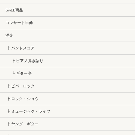
SALE商品
コンサート半券
洋楽
┣ バンドスコア
┣ ピアノ弾き語り
┗ ギター譜
┣ ビバ・ロック
┣ ロック・ショウ
┣ ミュージック・ライフ
┣ ヤング・ギター