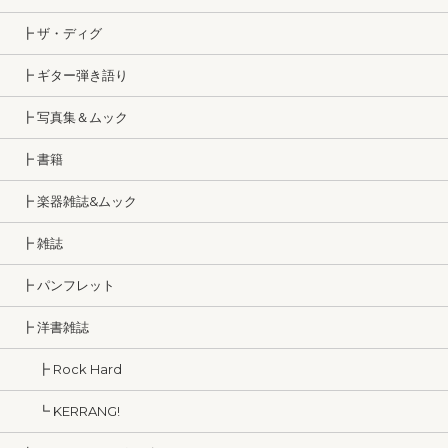
┣ ザ・ディグ
┣ ギター弾き語り
┣ 写真集＆ムック
┣ 書籍
┣ 楽器雑誌&ムック
┣ 雑誌
┣ パンフレット
┣ 洋書雑誌
┣ Rock Hard
┗ KERRANG!