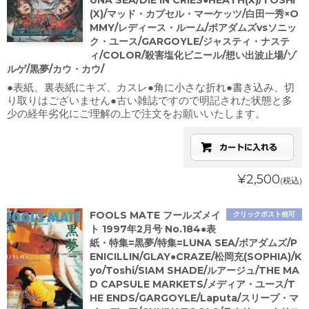
UNA SEA/DIE IN CRIES●HEATH(X)/TOSHI
(X)/マッド・カプセル・マーケッツ/白田一秀×O
MMY/レディース・ルーム/ボアダムズvsソニッ
ク・ユース/GARGOYLE/ジャスティ・ナステ
ィ/COLOR/殺害塩化ビニール/想い出波止場/ゾ
ルゲ/黒夢/カウ・カウ/
●表紙、裏表紙にキズ、カスレ●角に小さな折れ●書き込み、切
り取りはございません●古い雑誌ですので明記された状態と多
少の経年劣化にご理解の上で注文をお願いいたします。
¥2,500
(税込)
FOOLS MATE フールズメイ
クリックポスト他可
ト 1997年2月号 No.184●表
紙・特集=黒夢/特集=LUNA SEA/ボアダムズ/P
ENICILLIN/GLAY●CRAZE/松岡充(SOPHIA)/K
yo/Toshi/SIAM SHADE/ルアージュ/THE MA
D CAPSULE MARKETS/メディア・ユース/T
HE ENDS/GARGOYLE/Laputa/スリープ・マ