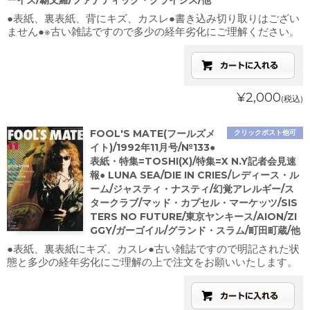
ーイズ/覇叉羅/ファナティック・クライシス/他
●表紙、裏表紙、背にキズ、カスレ●書き込み切り取りはござい
ません●※古い雑誌ですので多少の経年劣化にご理解ください。
¥2,000
(税込)
FOOL'S MATE(フールズメ
クリックポスト他可
イト)/1992年11月号/№133●
表紙・特集=TOSHI(X)/特集=X N.Y記者会見速
報● LUNA SEA/DIE IN CRIES/レディース・ル
ーム/ジャスティ・ナスティ/幻覚アレルギー/ス
タークラブ/マッド・カプセル・マーケッツ/SIS
TERS NO FUTURE/東京ヤンキース/AION/ZI
GGY/ガーゴイル/グランド・スラム/町田町蔵/他
●表紙、裏表紙にキズ、カスレ●古い雑誌ですので明記された状
態と多少の経年劣化にご理解の上で注文をお願いいたします。