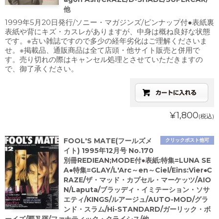
他
1999年5月20日発行/ソニー・マガジンズ/ピンナップ付●表紙裏
表紙や背にキズ・カスレがありますが、中身は概ね良好な状態
です。※古い雑誌ですので多少の経年劣化はご理解くださいま
せ。※掲載品、通販商品は全て店頭・他サイト販売と併用で
す。売り切れの際はキャンセル処理とさせていただきますの
で、御了承ください。
¥1,800
(税込)
FOOL'S MATE(フールズメ
クリックポスト他可
イト) 1995年12月号 No.170
別冊REDIEAN;MODE付●表紙:特集=LUNA SE
A●特集=GLAY/L'Arc～en～Ciel/Eins:Vier●C
RAZE/ザ・マッド・カプセル・マーケッツ/AIO
N/Laputa/ブラッディ・イミテーション・ソサ
エティ/KINGS/ルアージュ/AUTO-MOD/グラ
ンド・スラム/Hi-STANDARD/ガーリック・ボ