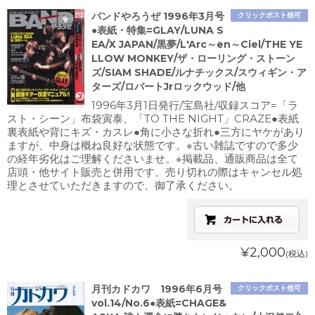
バンドやろうぜ 1996年3月号
クリックポスト他可
●表紙・特集=GLAY/LUNA S
EA/X JAPAN/黒夢/L'Arc～en～Ciel/THE YE
LLOW MONKEY/ザ・ローリング・ストーン
ズ/SIAM SHADE/ルナチックス/スウィギン・ア
ターズ/ロバートJrロックウッド/他
1996年3月1日発行/宝島社/収録スコア=「ラ
スト・シーン」布袋寅泰、「TO THE NIGHT」CRAZE●表紙
裏表紙や背にキズ・カスレ●角に小さな折れ●三方にヤケがあり
ますが、中身は概ね良好な状態です。※古い雑誌ですので多少
の経年劣化はご理解くださいませ。※掲載品、通販商品は全て
店頭・他サイト販売と併用です。売り切れの際はキャンセル処
理とさせていただきますので、御了承ください。
¥2,000
(税込)
月刊カドカワ 1996年6月号
クリックポスト他可
vol.14/No.6●表紙=CHAGE&