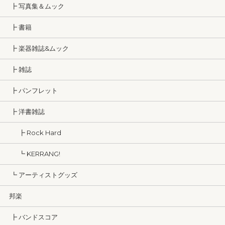
┣ 写真集＆ムック
┣ 書籍
┣ 楽器雑誌&ムック
┣ 雑誌
┣ パンフレット
┣ 洋書雑誌
┣ Rock Hard
┗ KERRANG!
┗ アーティストグッズ
邦楽
┣ バンドスコア