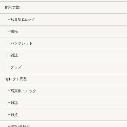
昭和芸能
┣ 写真集&ムック
┣ 書籍
┣ パンフレット
┣ 雑誌
┗ グッズ
セレクト商品
┣ 写真集・ムック
┣ 雑誌
┣ 雑貨
┣ 書籍/単行本