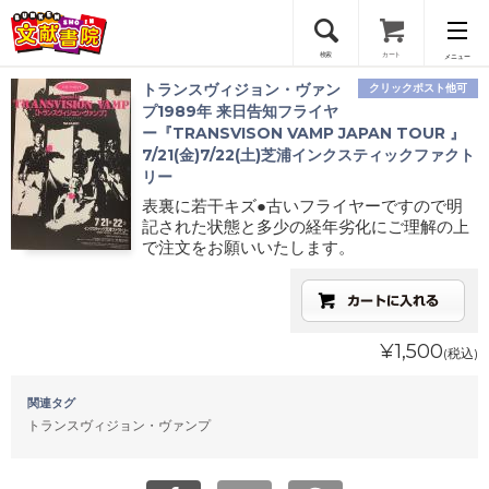
検索
カート
メニュー
トランスヴィジョン・ヴァン
クリックポスト他可
会員登録
プ1989年 来日告知フライヤ
ー『TRANSVISON VAMP JAPAN TOUR 』
7/21(金)7/22(土)芝浦インクスティックファクト
ログイン
リー
表裏に若干キズ●古いフライヤーですので明
記された状態と多少の経年劣化にご理解の上
で注文をお願いいたします。
¥1,500
(税込)
関連タグ
トランスヴィジョン・ヴァンプ