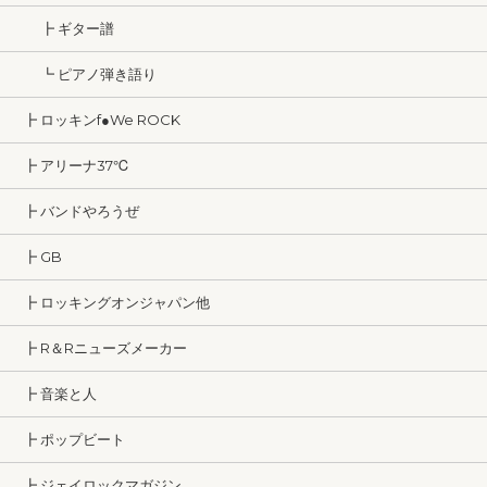
┣ ギター譜
┗ ピアノ弾き語り
┣ ロッキンf●We ROCK
┣ アリーナ37℃
┣ バンドやろうぜ
┣ GB
┣ ロッキングオンジャパン他
┣ R＆Rニューズメーカー
┣ 音楽と人
┣ ポップビート
┣ ジェイロックマガジン