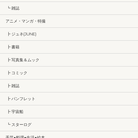
┗ 雑誌
アニメ・マンガ・特撮
┣ ジュネ(JUNE)
┣ 書籍
┣ 写真集＆ムック
┣ コミック
┣ 雑誌
┣ パンフレット
┣ 宇宙船
┗ スターログ
手芸●料理●生活●絵本