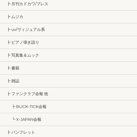
┣ 月刊カドカワ/ブレス
┣ ムジカ
┣ uv/ヴィジュアル系
┣ ピアノ弾き語り
┣ 写真集＆ムック
┣ 書籍
┣ 雑誌
┣ ファンクラブ会報 他
┣ BUCK-TICK会報
┗ X-JAPAN会報
┣ パンフレット