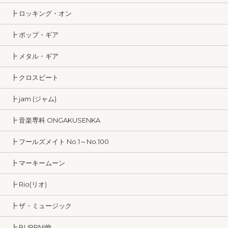
┣ ロッキング・オン
┣ ポップ・ギア
┣ メタル・ギア
┣ クロスビート
┣ jam (ジャム)
┣ 音楽専科 ONGAKUSENKA
┣ フールズメイト No.1～No.100
┣ マーキームーン
┣ Rio(リオ)
┣ ザ・ミュージック
┣ BURRN!他