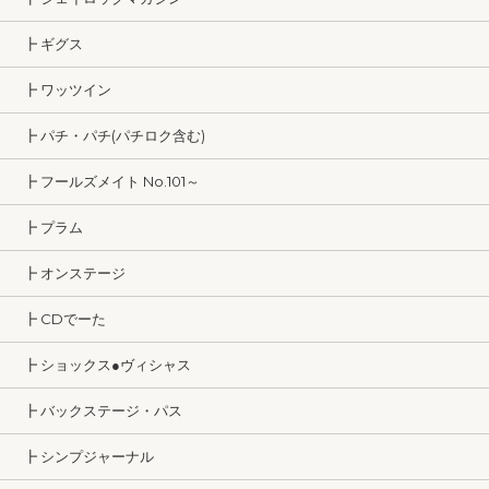
┣ ギグス
┣ ワッツイン
┣ パチ・パチ(パチロク含む)
┣ フールズメイト No.101～
┣ プラム
┣ オンステージ
┣ CDでーた
┣ ショックス●ヴィシャス
┣ バックステージ・パス
┣ シンプジャーナル