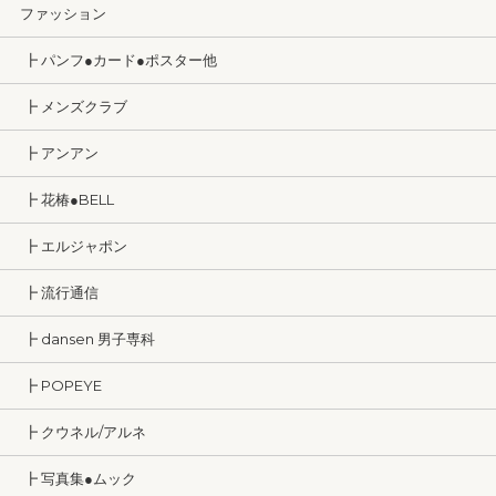
ファッション
┣ パンフ●カード●ポスター他
┣ メンズクラブ
┣ アンアン
┣ 花椿●BELL
┣ エルジャポン
┣ 流行通信
┣ dansen 男子専科
┣ POPEYE
┣ クウネル/アルネ
┣ 写真集●ムック