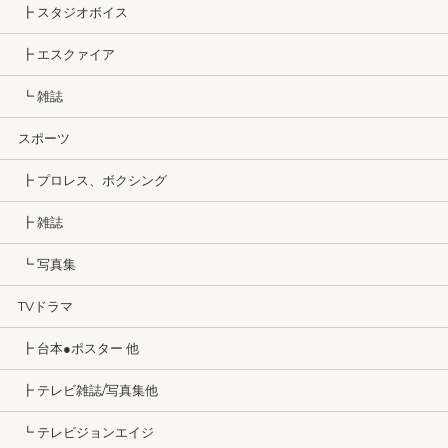
┣ スタジオボイス
┣ エスクァイア
┗ 雑誌
スポーツ
┣ プロレス、ボクシング
┣ 雑誌
┗ 写真集
TVドラマ
┣ 台本●ポスター 他
┣ テレビ雑誌/写真集他
┗ テレビジョンエイジ