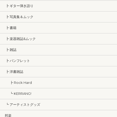
┣ ギター弾き語り
┣ 写真集＆ムック
┣ 書籍
┣ 楽器雑誌&ムック
┣ 雑誌
┣ パンフレット
┣ 洋書雑誌
┣ Rock Hard
┗ KERRANG!
┗ アーティストグッズ
邦楽