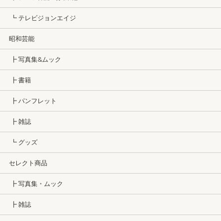
┗ テレビジョンエイジ
昭和芸能
┣ 写真集&ムック
┣ 書籍
┣ パンフレット
┣ 雑誌
┗ グッズ
セレクト商品
┣ 写真集・ムック
┣ 雑誌