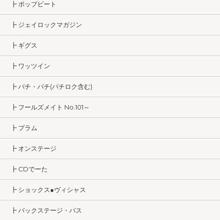
┣ ポップビート
┣ ジェイロックマガジン
┣ ギグス
┣ ワッツイン
┣ パチ・パチ(パチロク含む)
┣ フールズメイト No.101～
┣ プラム
┣ オンステージ
┣ CDでーた
┣ ショックス●ヴィシャス
┣ バックステージ・パス