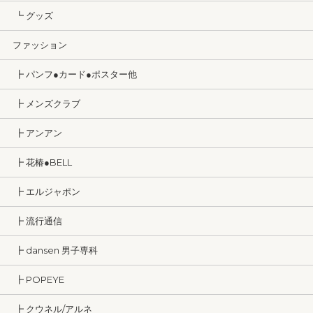
┗ グッズ
ファッション
┣ パンフ●カード●ポスター他
┣ メンズクラブ
┣ アンアン
┣ 花椿●BELL
┣ エルジャポン
┣ 流行通信
┣ dansen 男子専科
┣ POPEYE
┣ クウネル/アルネ