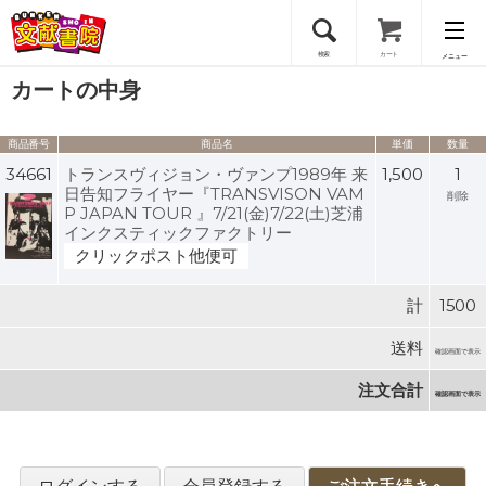
検索
カート
メニュー
カートの中身
会員登録
商品番号
商品名
単価
数量
ログイン
34661
トランスヴィジョン・ヴァンプ1989年 来
1,500
1
日告知フライヤー『TRANSVISON VAM
削除
P JAPAN TOUR 』7/21(金)7/22(土)芝浦
インクスティックファクトリー
クリックポスト他便可
計
1500
送料
確認画面で表示
注文合計
確認画面で表示