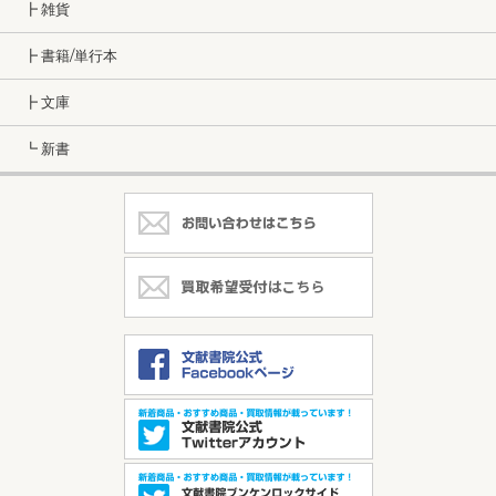
┣ 雑貨
┣ 書籍/単行本
┣ 文庫
┗ 新書