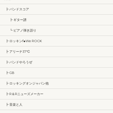
┣ バンドスコア
┣ ギター譜
┗ ピアノ弾き語り
┣ ロッキンf●We ROCK
┣ アリーナ37℃
┣ バンドやろうぜ
┣ GB
┣ ロッキングオンジャパン他
┣ R＆Rニューズメーカー
┣ 音楽と人