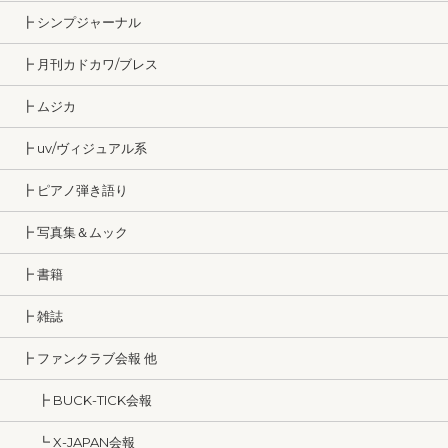
┣ シンプジャーナル
┣ 月刊カドカワ/ブレス
┣ ムジカ
┣ uv/ヴィジュアル系
┣ ピアノ弾き語り
┣ 写真集＆ムック
┣ 書籍
┣ 雑誌
┣ ファンクラブ会報 他
┣ BUCK-TICK会報
┗ X-JAPAN会報