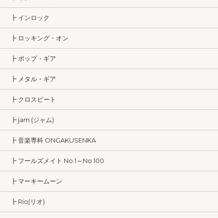
┣ インロック
┣ ロッキング・オン
┣ ポップ・ギア
┣ メタル・ギア
┣ クロスビート
┣ jam (ジャム)
┣ 音楽専科 ONGAKUSENKA
┣ フールズメイト No.1～No.100
┣ マーキームーン
┣ Rio(リオ)