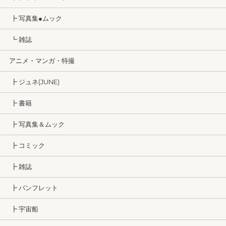
┣ 写真集●ムック
┗ 雑誌
アニメ・マンガ・特撮
┣ ジュネ(JUNE)
┣ 書籍
┣ 写真集＆ムック
┣ コミック
┣ 雑誌
┣ パンフレット
┣ 宇宙船