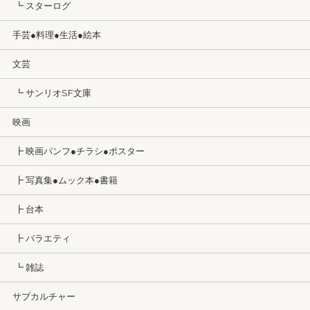
┗ スターログ
手芸●料理●生活●絵本
文芸
┗ サンリオSF文庫
映画
┣ 映画パンフ●チラシ●ポスター
┣ 写真集●ムック本●書籍
┣ 台本
┣ バラエティ
┗ 雑誌
サブカルチャー