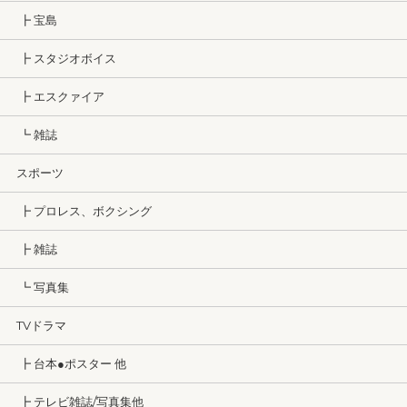
┣ 宝島
┣ スタジオボイス
┣ エスクァイア
┗ 雑誌
スポーツ
┣ プロレス、ボクシング
┣ 雑誌
┗ 写真集
TVドラマ
┣ 台本●ポスター 他
┣ テレビ雑誌/写真集他