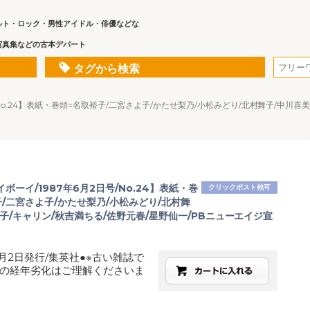
ルト・ロック・男性アイドル・俳優などな
写真集などの古本デパート
タグから検索
/No.24】表紙・巻頭=名取裕子/二宮さよ子/かたせ梨乃/小松みどり/北村舞子/中川喜
ボーイ/1987年6月2日号/No.24】表紙・巻
クリックポスト他可
/二宮さよ子/かたせ梨乃/小松みどり/北村舞
子/キャリン/秋吉満ちる/佐野元春/星野仙一/PBニューエイジ宣
6月2日発行/集英社●※古い雑誌で
の経年劣化はご理解くださいま