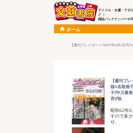
アイドル・女優・アダ
ど ！
雑誌バックナンバーや
ホーム
【週刊プレイボーイ/1987年6月2日号
【週刊プレイ
頭=名取裕子
子/中川喜美
言!/他
昭和62年
すので多少
せ。