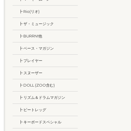
┣ Rio(リオ)
┣ ザ・ミュージック
┣ BURRN!他
┣ ベース・マガジン
┣ プレイヤー
┣ スヌーザー
┣ DOLL (ZOO含む)
┣ リズム＆ドラムマガジン
┣ ビートレッグ
┣ キーボードスペシャル