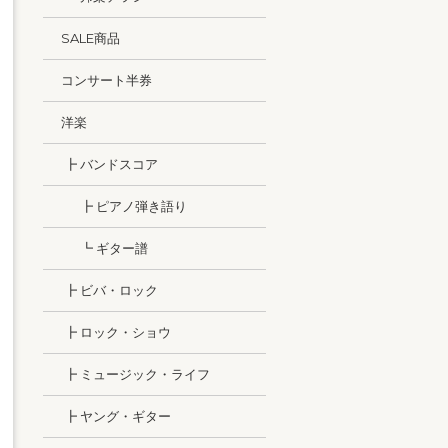
SALE商品
コンサート半券
洋楽
┣ バンドスコア
┣ ピアノ弾き語り
┗ ギター譜
┣ ビバ・ロック
┣ ロック・ショウ
┣ ミュージック・ライフ
┣ ヤング・ギター