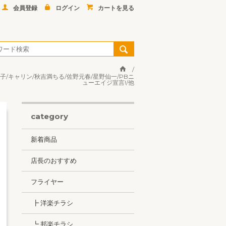
会員登録
ログイン
カートを見る
美子/キャリン/秋吉満ちる/佐野元春/星野仙一/PBニ
ューエイジ宣言!/他
category
新着商品
店長のおすすめ
フライヤー
┣ 洋楽チラシ
┗ 邦楽チラシ