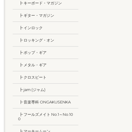
┣ キーボード・マガジン
┣ ギター・マガジン
┣ インロック
┣ ロッキング・オン
┣ ポップ・ギア
┣ メタル・ギア
┣ クロスビート
┣ jam (ジャム)
┣ 音楽専科 ONGAKUSENKA
┣ フールズメイト No.1～No.10
0
┣ マーキームーン