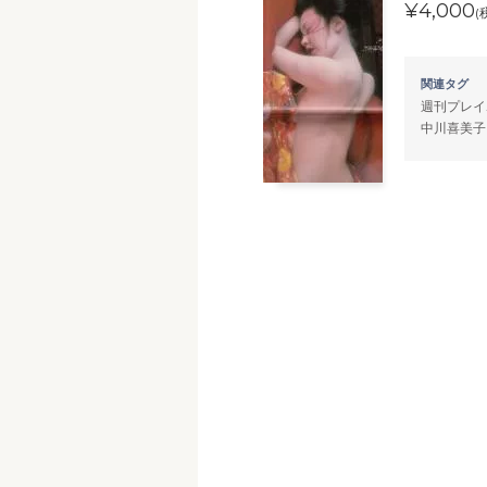
¥4,000
(
関連タグ
週刊プレイ
中川喜美子