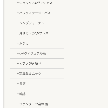
┣ ショックス●ヴィシャス
┣ バックステージ・パス
┣ シンプジャーナル
┣ 月刊カドカワ/ブレス
┣ ムジカ
┣ uv/ヴィジュアル系
┣ ピアノ弾き語り
┣ 写真集＆ムック
┣ 書籍
┣ 雑誌
┣ ファンクラブ会報 他