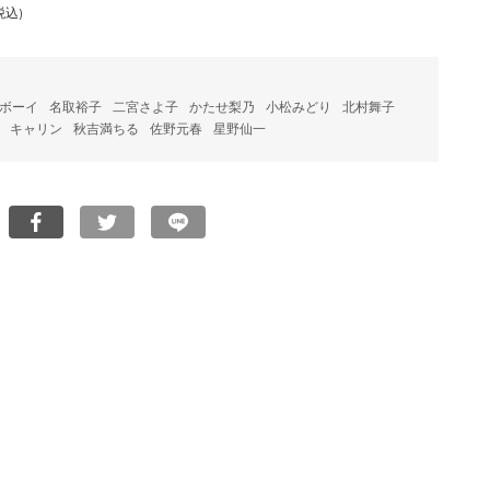
税込)
ボーイ
名取裕子
二宮さよ子
かたせ梨乃
小松みどり
北村舞子
キャリン
秋吉満ちる
佐野元春
星野仙一