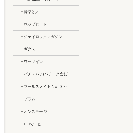
┣ 音楽と人
┣ ポップビート
┣ ジェイロックマガジン
┣ ギグス
┣ ワッツイン
┣ パチ・パチ(パチロク含む)
┣ フールズメイト No.101～
┣ プラム
┣ オンステージ
┣ CDでーた