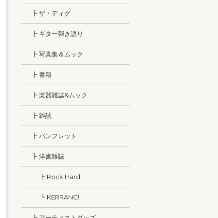
┣ ザ・ディグ
┣ ギター弾き語り
┣ 写真集＆ムック
┣ 書籍
┣ 楽器雑誌&ムック
┣ 雑誌
┣ パンフレット
┣ 洋書雑誌
┣ Rock Hard
┗ KERRANG!
┗ アーティストグッズ