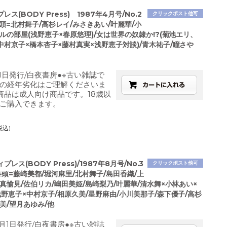
ス(BODY Press) 1987年4月号/No.2
クリックポスト他可
頭=北村舞子/高杉レイ/みさきあい/叶麗華/小
ルの部屋(浅野恵子×春原悠理)/女は世界の奴隷か!?(菊池エリ、
中村京子×橋本杏子×藤村真実×浅野恵子対談)/青木祐子/瞳さや
月1日発行/白夜書房●※古い雑誌で
の経年劣化はご理解くださいま
商品は成人向け商品です。18歳以
ご購入できます。
税込)
レス(BODY Press)/1987年8月号/No.3
クリックポスト他可
頭=藤崎美都/堀河麻里/北村舞子/島田香織/上
真愉見/佐伯リカ/嶋田美姫/島崎梨乃/叶麗華/清水舞×小林あい×
野恵子×中村京子/相原久美/星野麻由/小川美那子/森下優子/高杉
美/望月あゆみ/他
8月1日発行/白夜書房●※古い雑誌