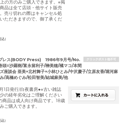
以上の方のみご購入できます。※掲
商品は全て店頭・他サイト販売
。売り切れの際はキャンセル処
いただきますので、御了承くだ
税込)
ス(BODY Press) 1986年9月号/No.
クリックポスト他不可
巻頭=沙羅樹/富永留利子/榊美穂/橘マコ/本間
ズ座談会 亜美×北村舞子×小林ひとみ/中沢慶子/立原友香/堀河麻
み/高橋めぐみ/松田智美/結城麻美/他
9月1日発行/白夜書房●※古い雑誌
少の経年劣化はご理解ください
の商品は成人向け商品です。18歳
みご購入できます。
税込)