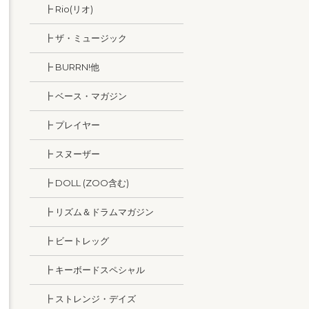
┣ Rio(リオ)
┣ ザ・ミュージック
┣ BURRN!他
┣ ベース・マガジン
┣ プレイヤー
┣ スヌーザー
┣ DOLL (ZOO含む)
┣ リズム＆ドラムマガジン
┣ ビートレッグ
┣ キーボードスペシャル
┣ ストレンジ・デイズ