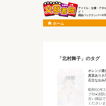
アイドル・女優・アダ
ど ！
雑誌バックナンバーや
ホーム
「北村舞子」のタグ
オレンジ通信
真堂ありさ
石立なおみ/
昭和60年
プ付●頂部
古い雑誌で
くださいま