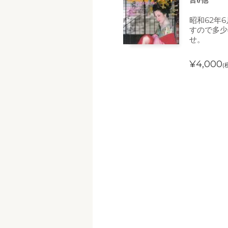
言!/他
昭和62年
すので多少
せ。
¥4,000
(