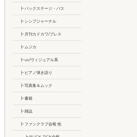
┣ バックステージ・パス
┣ シンプジャーナル
┣ 月刊カドカワ/ブレス
┣ ムジカ
┣ uv/ヴィジュアル系
┣ ピアノ弾き語り
┣ 写真集＆ムック
┣ 書籍
┣ 雑誌
┣ ファンクラブ会報 他
┣ BUCK-TICK会報