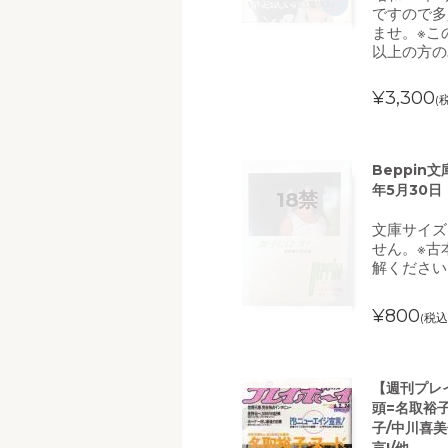
ですので多
ませ。※こ
以上の方の
¥3,300
(
Beppin
年5月30
文庫サイズ
せん。※古
解ください
¥800
(税込
【週刊プレイ
頭=名取裕子
子/中川喜美