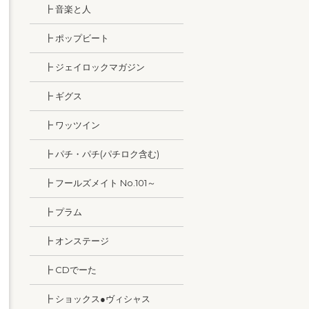
┣ 音楽と人
┣ ポップビート
┣ ジェイロックマガジン
┣ ギグス
┣ ワッツイン
┣ パチ・パチ(パチロク含む)
┣ フールズメイト No.101～
┣ プラム
┣ オンステージ
┣ CDでーた
┣ ショックス●ヴィシャス