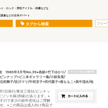
ルト・ロック・男性アイドル・俳優などな
写真集などの古本デパート
タグから検索
 1985年3月号No.39●表紙=竹下ゆかり/
クリックポスト他不可
/ピンナップ=ビニ本ギャラリー集/小林良美/
北村舞子/吉川マリ/中村京子×田代葉子×南ももこ×高中流水/他
3月1日発行/東京三世社/ピンナッ
にゾッキ線(赤線)があります。※
すので多少の経年劣化はご理解
せ。※この商品は成人向け商品で