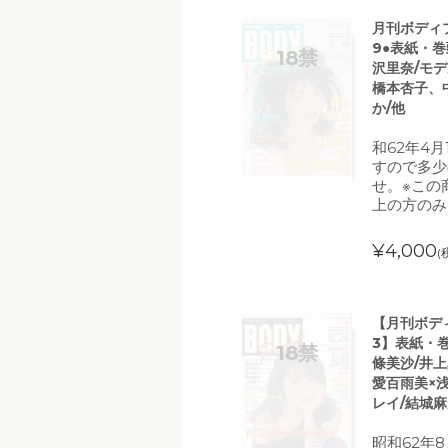
月刊ボディプレ
9●表紙・巻
沢里奈/モデ
橋本杏子、
か/他
和62年4
すので多少
せ。※この
上の方のみ
¥4,000
(
【月刊ボディプ
3】表紙・巻
條美沙/井上
愛百雨美×浅
レイ/結城麻
昭和62年