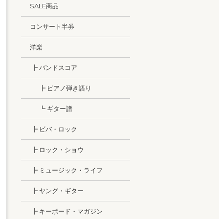
SALE商品
コンサート半券
洋楽
┣ バンドスコア
┣ ピアノ弾き語り
┗ ギター譜
┣ ビバ・ロック
┣ ロック・ショウ
┣ ミュージック・ライフ
┣ ヤング・ギター
┣ キーボード・マガジン