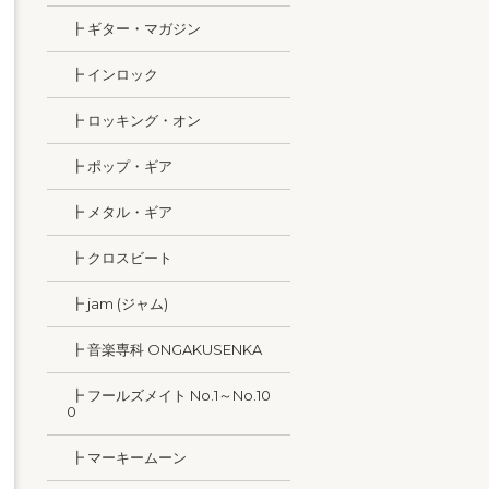
┣ ギター・マガジン
┣ インロック
┣ ロッキング・オン
┣ ポップ・ギア
┣ メタル・ギア
┣ クロスビート
┣ jam (ジャム)
┣ 音楽専科 ONGAKUSENKA
┣ フールズメイト No.1～No.10
0
┣ マーキームーン