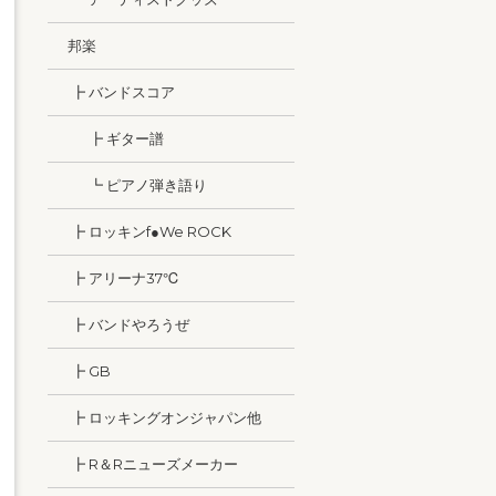
邦楽
┣ バンドスコア
┣ ギター譜
┗ ピアノ弾き語り
┣ ロッキンf●We ROCK
┣ アリーナ37℃
┣ バンドやろうぜ
┣ GB
┣ ロッキングオンジャパン他
┣ R＆Rニューズメーカー