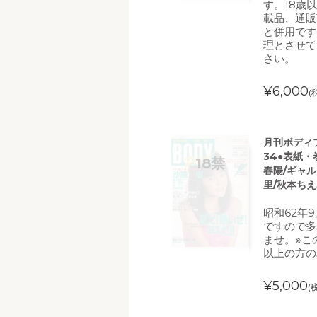
す。18歳
載品、通販
と併用です
理とさせて
さい。
¥6,000
(
月刊ボディプレ
34●表紙・
春陽/ギャル
里/秋本ちえ
昭和62年
ですので多
ませ。※こ
以上の方の
¥5,000
(