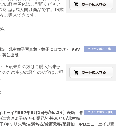
少の経年劣化はご理解ください
の商品は成人向け商品です。18歳
みご購入できます。
税込)
文庫5 北村舞子写真集・舞子に口づけ・1987
クリックポスト他可
日・英知出版
・18歳未満の方はご購入出来ま
本のため多少の経年の劣化はご理
。
)
ボーイ/1987年6月2日号/No.24】表紙・巻
クリックポスト他可
/二宮さよ子/かたせ梨乃/小松みどり/北村舞
子/キャリン/秋吉満ちる/佐野元春/星野仙一/PBニューエイジ宣