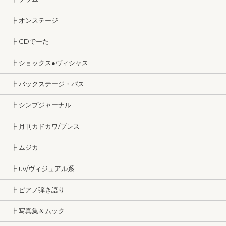
┣ オンステージ
┣ CDでーた
┣ ショックス●ヴィシャス
┣ バックステージ・パス
┣ シンプジャーナル
┣ 月刊カドカワ/ブレス
┣ ムジカ
┣ uv/ヴィジュアル系
┣ ピアノ弾き語り
┣ 写真集＆ムック