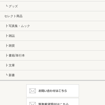
┗ グッズ
セレクト商品
┣ 写真集・ムック
┣ 雑誌
┣ 雑貨
┣ 書籍/単行本
┣ 文庫
┗ 新書