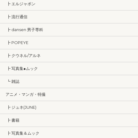
┣ エルジャポン
┣ 流行通信
┣ dansen 男子専科
┣ POPEYE
┣ クウネル/アルネ
┣ 写真集●ムック
┗ 雑誌
アニメ・マンガ・特撮
┣ ジュネ(JUNE)
┣ 書籍
┣ 写真集＆ムック