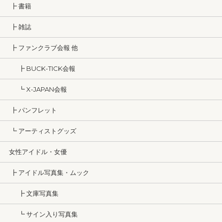
┣ 書籍
┣ 雑誌
┣ ファンクラブ会報 他
┣ BUCK-TICK会報
┗ X-JAPAN会報
┣ パンフレット
┗ アーティストグッズ
女性アイドル・女優
┣ アイドル写真集・ムック
┣ 文庫写真集
┗ サイン入り写真集