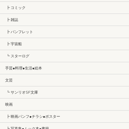
┣ コミック
┣ 雑誌
┣ パンフレット
┣ 宇宙船
┗ スターログ
手芸●料理●生活●絵本
文芸
┗ サンリオSF文庫
映画
┣ 映画パンフ●チラシ●ポスター
┣ 写真集●ムック本●書籍