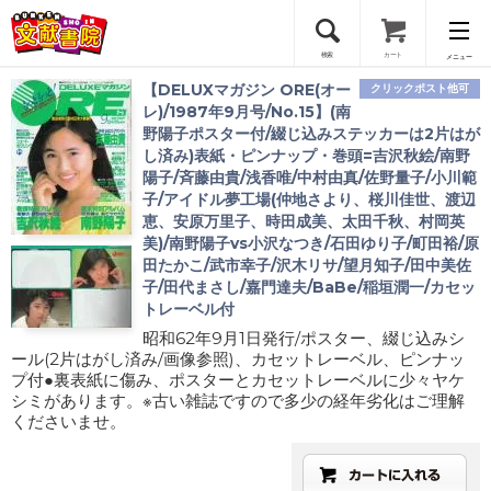
検索
カート
メニュー
【DELUXマガジン ORE(オー
クリックポスト他可
会員登録
レ)/1987年9月号/No.15】(南
野陽子ポスター付/綴じ込みステッカーは2片はが
し済み)表紙・ピンナップ・巻頭=吉沢秋絵/南野
ログイン
陽子/斉藤由貴/浅香唯/中村由真/佐野量子/小川範
子/アイドル夢工場(仲地さより、桜川佳世、渡辺
恵、安原万里子、時田成美、太田千秋、村岡英
美)/南野陽子vs小沢なつき/石田ゆり子/町田裕/原
田たかこ/武市幸子/沢木リサ/望月知子/田中美佐
子/田代まさし/嘉門達夫/BaBe/稲垣潤一/カセッ
トレーベル付
昭和62年9月1日発行/ポスター、綴じ込みシ
ール(2片はがし済み/画像参照)、カセットレーベル、ピンナッ
プ付●裏表紙に傷み、ポスターとカセットレーベルに少々ヤケ
シミがあります。※古い雑誌ですので多少の経年劣化はご理解
くださいませ。