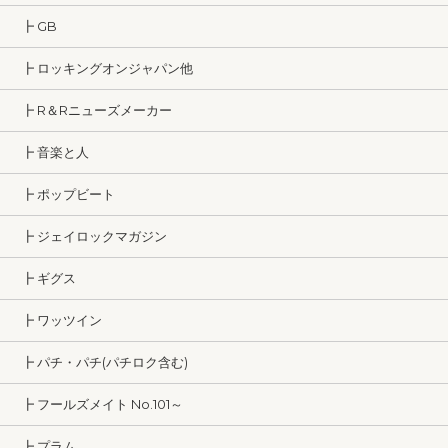
┣ GB
┣ ロッキングオンジャパン他
┣ R＆Rニューズメーカー
┣ 音楽と人
┣ ポップビート
┣ ジェイロックマガジン
┣ ギグス
┣ ワッツイン
┣ パチ・パチ(パチロク含む)
┣ フールズメイト No.101～
┣ プラム