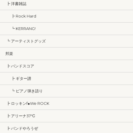
┣ 洋書雑誌
┣ Rock Hard
┗ KERRANG!
┗ アーティストグッズ
邦楽
┣ バンドスコア
┣ ギター譜
┗ ピアノ弾き語り
┣ ロッキンf●We ROCK
┣ アリーナ37℃
┣ バンドやろうぜ