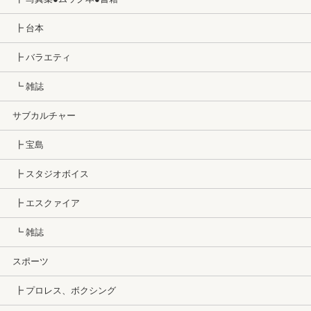
┣ 台本
┣ バラエティ
┗ 雑誌
サブカルチャー
┣ 宝島
┣ スタジオボイス
┣ エスクァイア
┗ 雑誌
スポーツ
┣ プロレス、ボクシング