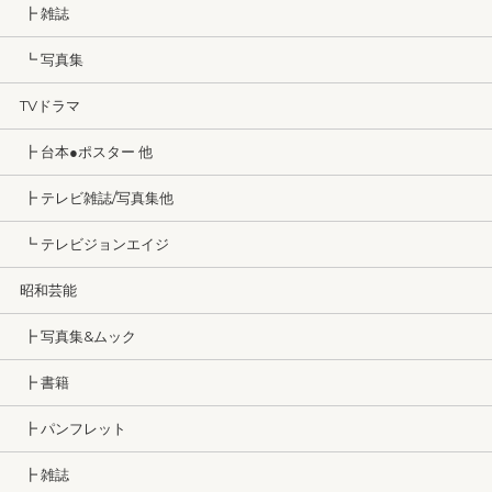
┣ 雑誌
┗ 写真集
TVドラマ
┣ 台本●ポスター 他
┣ テレビ雑誌/写真集他
┗ テレビジョンエイジ
昭和芸能
┣ 写真集&ムック
┣ 書籍
┣ パンフレット
┣ 雑誌