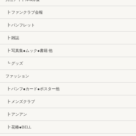
┣ ファンクラブ会報
┣ パンフレット
┣ 雑誌
┣ 写真集●ムック●書籍 他
┗ グッズ
ファッション
┣ パンフ●カード●ポスター他
┣ メンズクラブ
┣ アンアン
┣ 花椿●BELL