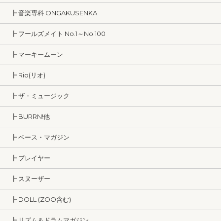
┣ 音楽専科 ONGAKUSENKA
┣ フールズメイト No.1～No.100
┣ マーキームーン
┣ Rio(リオ)
┣ ザ・ミュージック
┣ BURRN!他
┣ ベース・マガジン
┣ プレイヤー
┣ スヌーザー
┣ DOLL (ZOO含む)
┣ リズム＆ドラムマガジン