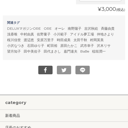
¥3,000
(税込)
関連タグ
DELUXマガジンORE
ORE
オーレ
南野陽子
吉沢秋絵
斉藤由貴
浅香唯
中村由真
佐野量子
小川範子
アイドル夢工場
仲地さより
桜川佳世
渡辺恵
安原万里子
時田成美
太田千秋
村岡英美
小沢なつき
石田ゆり子
町田裕
原田たかこ
武市幸子
沢木リサ
望月知子
田中美佐子
田代まさし
嘉門達夫
BaBe
稲垣潤一
category
新着商品
店長のおすすめ