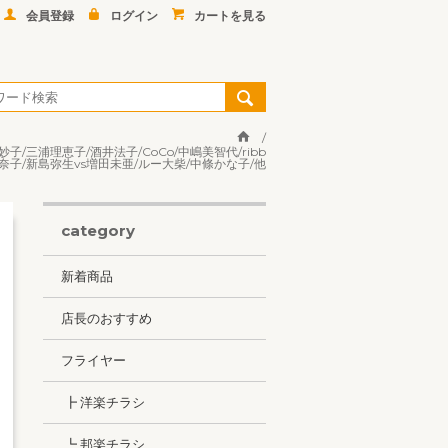
会員登録
ログイン
カートを見る
子/三浦理恵子/酒井法子/CoCo/中嶋美智代/ribb
美奈子/新島弥生vs増田未亜/ルー大柴/中條かな子/他
category
新着商品
店長のおすすめ
フライヤー
┣ 洋楽チラシ
┗ 邦楽チラシ