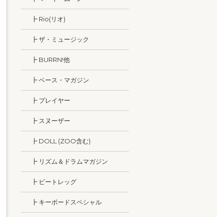
┣ Rio(リオ)
┣ ザ・ミュージック
┣ BURRN!他
┣ ベース・マガジン
┣ プレイヤー
┣ スヌーザー
┣ DOLL (ZOO含む)
┣ リズム＆ドラムマガジン
┣ ビートレッグ
┣ キーボードスペシャル