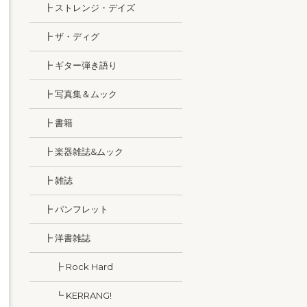
┣ ストレンジ・デイズ
┣ ザ・ディグ
┣ ギター弾き語り
┣ 写真集＆ムック
┣ 書籍
┣ 楽器雑誌&ムック
┣ 雑誌
┣ パンフレット
┣ 洋書雑誌
┣ Rock Hard
┗ KERRANG!