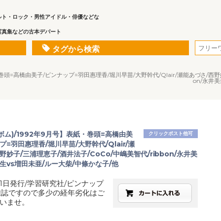
ルト・ロック・男性アイドル・俳優などな
写真集などの古本デパート
タグから検索
・巻頭=高橋由美子/ピンナップ=羽田惠理香/堀川早苗/大野幹代/Qlair/瀬能あづさ/西野妙
on/永井
(ボム)/1992年9月号】表紙・巻頭=高橋由美
クリックポスト他可
プ=羽田惠理香/堀川早苗/大野幹代/Qlair/瀬
野妙子/三浦理恵子/酒井法子/CoCo/中嶋美智代/ribbon/永井美
生vs増田未亜/ルー大柴/中條かな子/他
月1日発行/学習研究社/ピンナップ
雑誌ですので多少の経年劣化はご
いませ。