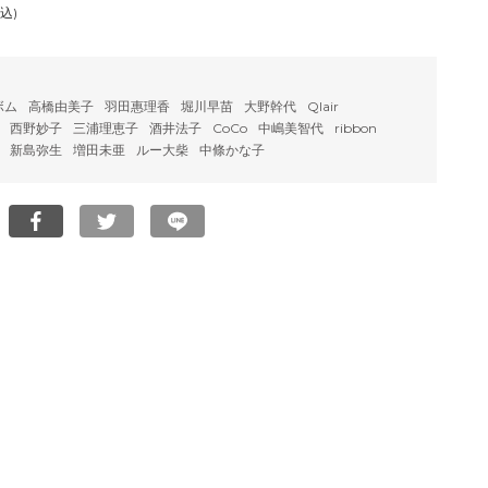
込)
ボム
高橋由美子
羽田惠理香
堀川早苗
大野幹代
Qlair
西野妙子
三浦理恵子
酒井法子
CoCo
中嶋美智代
ribbon
新島弥生
増田未亜
ルー大柴
中條かな子