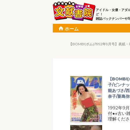
アイドル・女優・アダ
ど ！
雑誌バックナンバーや
ホーム
【BOMB!(ボム)/1992年9月号】表紙
【BOMB!
子/ピンナッ
能あづさ/西
奈子/新島弥
1992年9
付●※古い
理解くださ