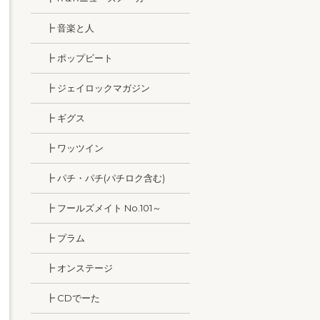
┣ 音楽と人
┣ ポップビート
┣ ジェイロックマガジン
┣ ギグス
┣ ワッツイン
┣ パチ・パチ(パチロク含む)
┣ フールズメイト No.101～
┣ プラム
┣ オンステージ
┣ CDでーた