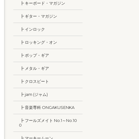
┣ キーボード・マガジン
┣ ギター・マガジン
┣ インロック
┣ ロッキング・オン
┣ ポップ・ギア
┣ メタル・ギア
┣ クロスビート
┣ jam (ジャム)
┣ 音楽専科 ONGAKUSENKA
┣ フールズメイト No.1～No.10
0
┣ マーキームーン