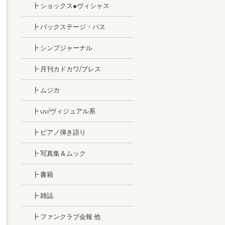
┣ ショックス●ヴィシャス
┣ バックステージ・パス
┣ シンプジャーナル
┣ 月刊カドカワ/ブレス
┣ ムジカ
┣ uv/ヴィジュアル系
┣ ピアノ弾き語り
┣ 写真集＆ムック
┣ 書籍
┣ 雑誌
┣ ファンクラブ会報 他