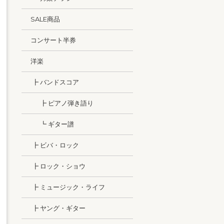
SALE商品
コンサート半券
洋楽
┣ バンドスコア
┣ ピアノ弾き語り
┗ ギター譜
┣ ビバ・ロック
┣ ロック・ショウ
┣ ミュージック・ライフ
┣ ヤング・ギター