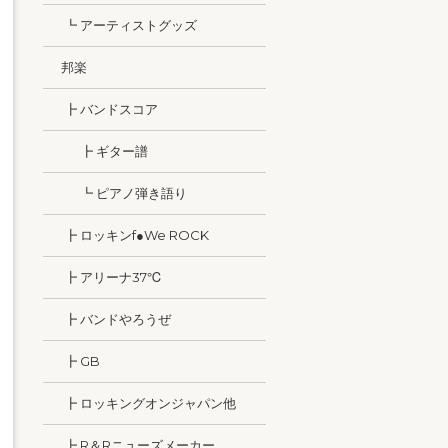
┗ アーティストグッズ
邦楽
┣ バンドスコア
┣ ギター譜
┗ ピアノ弾き語り
┣ ロッキンf●We ROCK
┣ アリーナ37℃
┣ バンドやろうぜ
┣ GB
┣ ロッキングオンジャパン他
┣ R＆Rニューズメーカー