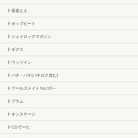
┣ 音楽と人
┣ ポップビート
┣ ジェイロックマガジン
┣ ギグス
┣ ワッツイン
┣ パチ・パチ(パチロク含む)
┣ フールズメイト No.101～
┣ プラム
┣ オンステージ
┣ CDでーた