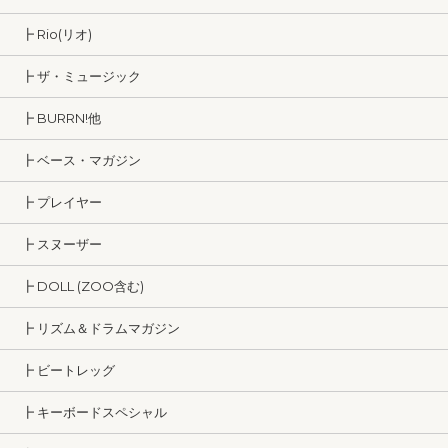
┣ Rio(リオ)
┣ ザ・ミュージック
┣ BURRN!他
┣ ベース・マガジン
┣ プレイヤー
┣ スヌーザー
┣ DOLL (ZOO含む)
┣ リズム＆ドラムマガジン
┣ ビートレッグ
┣ キーボードスペシャル