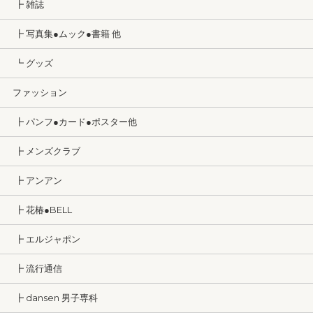
┣ 雑誌
┣ 写真集●ムック●書籍 他
┗ グッズ
ファッション
┣ パンフ●カード●ポスター他
┣ メンズクラブ
┣ アンアン
┣ 花椿●BELL
┣ エルジャポン
┣ 流行通信
┣ dansen 男子専科