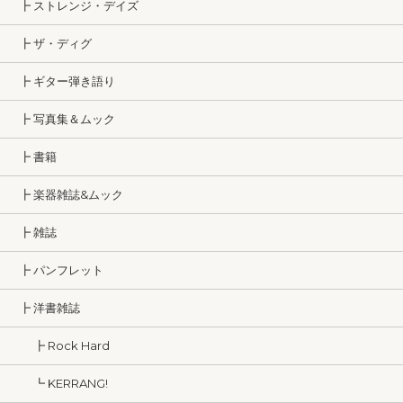
┣ ストレンジ・デイズ
┣ ザ・ディグ
┣ ギター弾き語り
┣ 写真集＆ムック
┣ 書籍
┣ 楽器雑誌&ムック
┣ 雑誌
┣ パンフレット
┣ 洋書雑誌
┣ Rock Hard
┗ KERRANG!