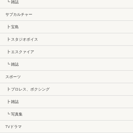
┗ 雑誌
サブカルチャー
┣ 宝島
┣ スタジオボイス
┣ エスクァイア
┗ 雑誌
スポーツ
┣ プロレス、ボクシング
┣ 雑誌
┗ 写真集
TVドラマ