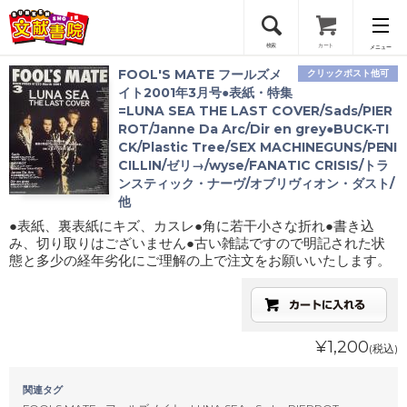
検索
カート
メニュー
FOOL'S MATE フールズメ
クリックポスト他可
会員登録
イト2001年3月号●表紙・特集
=LUNA SEA THE LAST COVER/Sads/PIER
ROT/Janne Da Arc/Dir en grey●BUCK-TI
ログイン
CK/Plastic Tree/SEX MACHINEGUNS/PENI
CILLIN/ゼリ→/wyse/FANATIC CRISIS/トラ
ンスティック・ナーヴ/オブリヴィオン・ダスト/
他
●表紙、裏表紙にキズ、カスレ●角に若干小さな折れ●書き込
み、切り取りはございません●古い雑誌ですので明記された状
態と多少の経年劣化にご理解の上で注文をお願いいたします。
¥1,200
(税込)
関連タグ