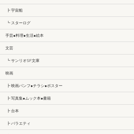
┣ 宇宙船
┗ スターログ
手芸●料理●生活●絵本
文芸
┗ サンリオSF文庫
映画
┣ 映画パンフ●チラシ●ポスター
┣ 写真集●ムック本●書籍
┣ 台本
┣ バラエティ