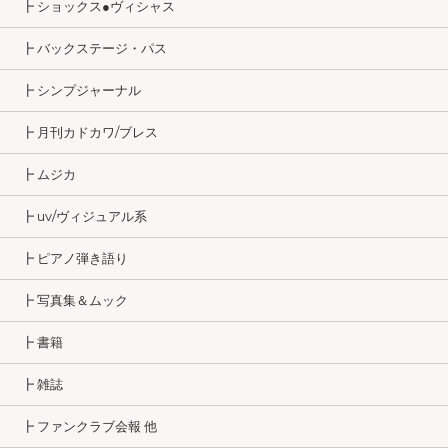
┣ ショックス●ヴィシャス
┣ バックステージ・パス
┣ シンプジャーナル
┣ 月刊カドカワ/ブレス
┣ ムジカ
┣ uv/ヴィジュアル系
┣ ピアノ弾き語り
┣ 写真集＆ムック
┣ 書籍
┣ 雑誌
┣ ファンクラブ会報 他