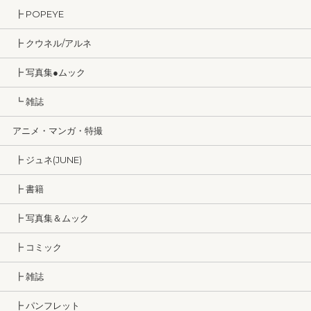
┣ POPEYE
┣ クウネル/アルネ
┣ 写真集●ムック
┗ 雑誌
アニメ・マンガ・特撮
┣ ジュネ(JUNE)
┣ 書籍
┣ 写真集＆ムック
┣ コミック
┣ 雑誌
┣ パンフレット