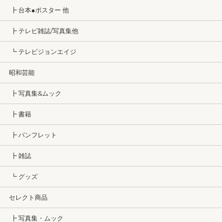
┣ 台本●ポスター 他
┣ テレビ雑誌/写真集他
┗ テレビジョンエイジ
昭和芸能
┣ 写真集&ムック
┣ 書籍
┣ パンフレット
┣ 雑誌
┗ グッズ
セレクト商品
┣ 写真集・ムック