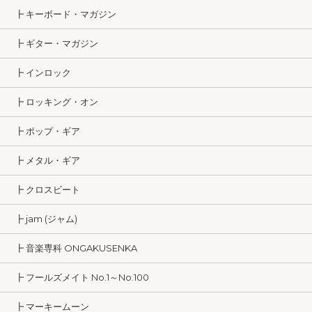
┣ キーボード・マガジン
┣ ギター・マガジン
┣ インロック
┣ ロッキング・オン
┣ ポップ・ギア
┣ メタル・ギア
┣ クロスビート
┣ jam (ジャム)
┣ 音楽専科 ONGAKUSENKA
┣ フールズメイト No.1～No.100
┣ マーキームーン