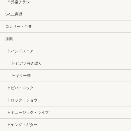
┗ 邦楽チラシ
SALE商品
コンサート半券
洋楽
┣ バンドスコア
┣ ピアノ弾き語り
┗ ギター譜
┣ ビバ・ロック
┣ ロック・ショウ
┣ ミュージック・ライフ
┣ ヤング・ギター