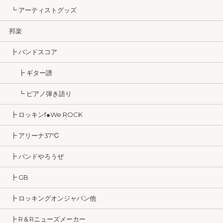
┗ アーティストグッズ
邦楽
┣ バンドスコア
┣ ギター譜
┗ ピアノ弾き語り
┣ ロッキンf●We ROCK
┣ アリーナ37℃
┣ バンドやろうぜ
┣ GB
┣ ロッキングオンジャパン他
┣ R＆Rニューズメーカー