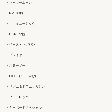
┣ マーキームーン
┣ Rio(リオ)
┣ ザ・ミュージック
┣ BURRN!他
┣ ベース・マガジン
┣ プレイヤー
┣ スヌーザー
┣ DOLL (ZOO含む)
┣ リズム＆ドラムマガジン
┣ ビートレッグ
┣ キーボードスペシャル