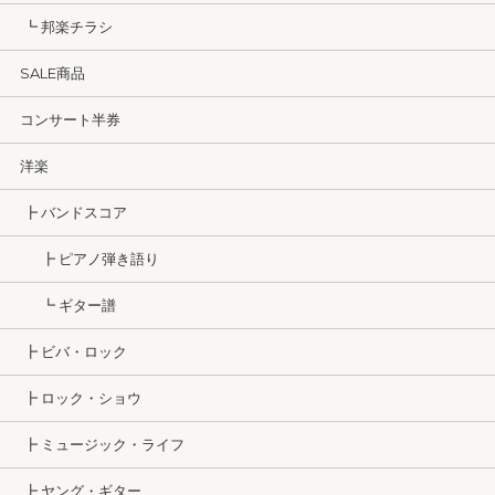
┗ 邦楽チラシ
SALE商品
コンサート半券
洋楽
┣ バンドスコア
┣ ピアノ弾き語り
┗ ギター譜
┣ ビバ・ロック
┣ ロック・ショウ
┣ ミュージック・ライフ
┣ ヤング・ギター