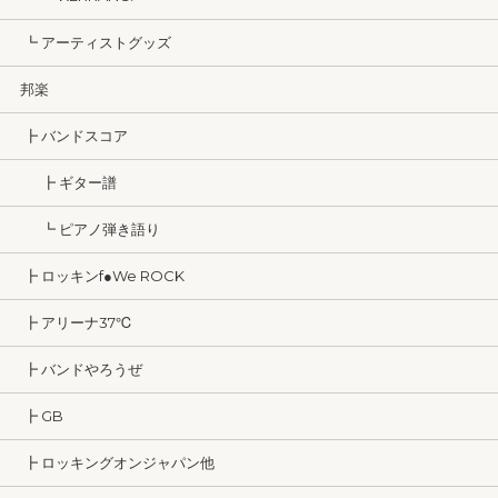
┗ アーティストグッズ
邦楽
┣ バンドスコア
┣ ギター譜
┗ ピアノ弾き語り
┣ ロッキンf●We ROCK
┣ アリーナ37℃
┣ バンドやろうぜ
┣ GB
┣ ロッキングオンジャパン他