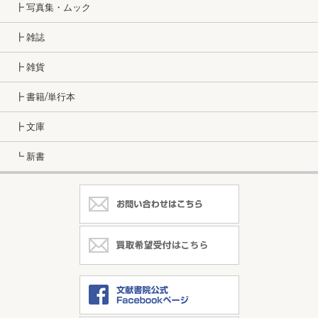
┣ 写真集・ムック
┣ 雑誌
┣ 雑貨
┣ 書籍/単行本
┣ 文庫
┗ 新書