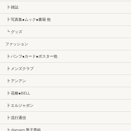
┣ 雑誌
┣ 写真集●ムック●書籍 他
┗ グッズ
ファッション
┣ パンフ●カード●ポスター他
┣ メンズクラブ
┣ アンアン
┣ 花椿●BELL
┣ エルジャポン
┣ 流行通信
┣ dansen 男子専科