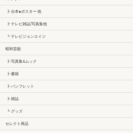
┣ 台本●ポスター 他
┣ テレビ雑誌/写真集他
┗ テレビジョンエイジ
昭和芸能
┣ 写真集&ムック
┣ 書籍
┣ パンフレット
┣ 雑誌
┗ グッズ
セレクト商品