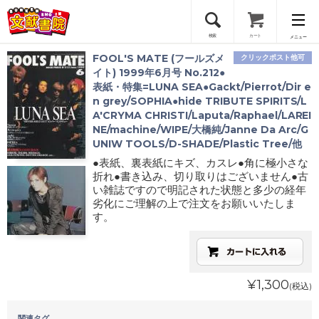
検索
カート
メニュー
FOOL'S MATE (フールズメ
クリックポスト他可
会員登録
イト) 1999年6月号 No.212●
表紙・特集=LUNA SEA●Gackt/Pierrot/Dir e
n grey/SOPHIA●hide TRIBUTE SPIRITS/L
ログイン
A'CRYMA CHRISTI/Laputa/Raphael/LAREI
NE/machine/WIPE/大橋純/Janne Da Arc/G
UNIW TOOLS/D-SHADE/Plastic Tree/他
●表紙、裏表紙にキズ、カスレ●角に極小さな
折れ●書き込み、切り取りはございません●古
い雑誌ですので明記された状態と多少の経年
劣化にご理解の上で注文をお願いいたしま
す。
¥1,300
(税込)
関連タグ