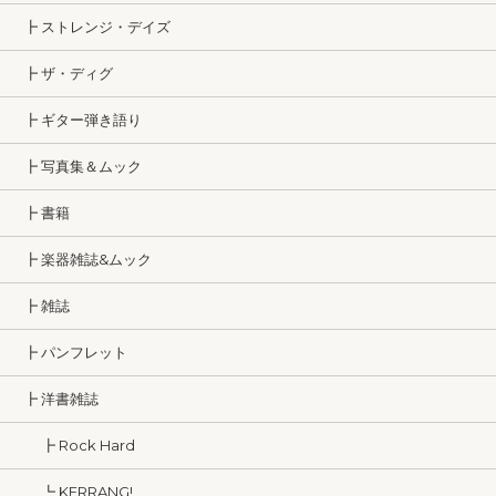
┣ ストレンジ・デイズ
┣ ザ・ディグ
┣ ギター弾き語り
┣ 写真集＆ムック
┣ 書籍
┣ 楽器雑誌&ムック
┣ 雑誌
┣ パンフレット
┣ 洋書雑誌
┣ Rock Hard
┗ KERRANG!