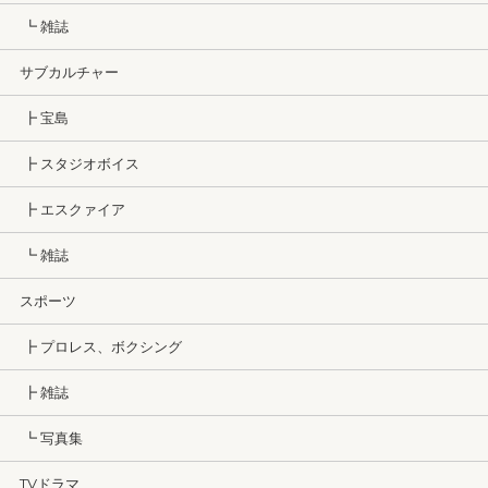
┗ 雑誌
サブカルチャー
┣ 宝島
┣ スタジオボイス
┣ エスクァイア
┗ 雑誌
スポーツ
┣ プロレス、ボクシング
┣ 雑誌
┗ 写真集
TVドラマ