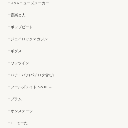
┣ R＆Rニューズメーカー
┣ 音楽と人
┣ ポップビート
┣ ジェイロックマガジン
┣ ギグス
┣ ワッツイン
┣ パチ・パチ(パチロク含む)
┣ フールズメイト No.101～
┣ プラム
┣ オンステージ
┣ CDでーた