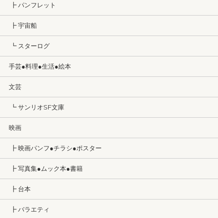
┣ パンフレット
┣ 宇宙船
┗ スターログ
手芸●料理●生活●絵本
文芸
┗ サンリオSF文庫
映画
┣ 映画パンフ●チラシ●ポスター
┣ 写真集●ムック本●書籍
┣ 台本
┣ バラエティ