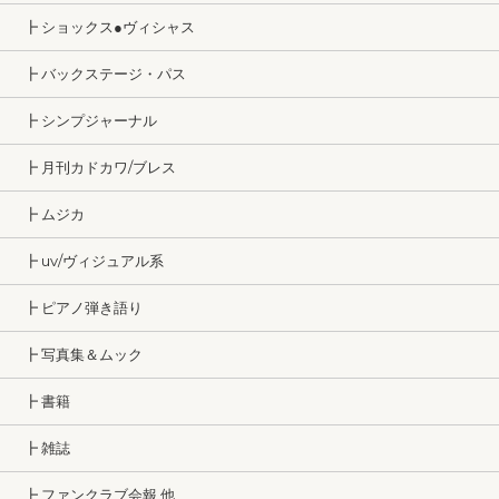
┣ ショックス●ヴィシャス
┣ バックステージ・パス
┣ シンプジャーナル
┣ 月刊カドカワ/ブレス
┣ ムジカ
┣ uv/ヴィジュアル系
┣ ピアノ弾き語り
┣ 写真集＆ムック
┣ 書籍
┣ 雑誌
┣ ファンクラブ会報 他