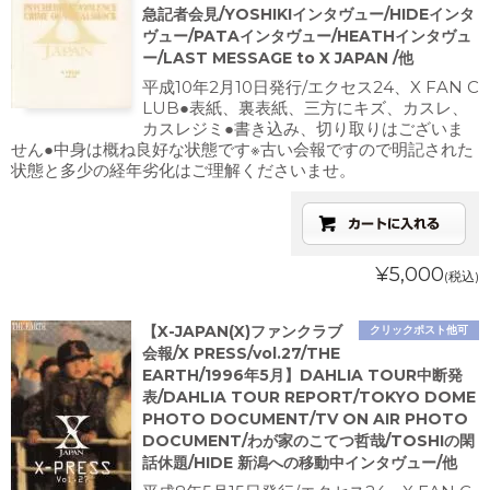
急記者会見/YOSHIKIインタヴュー/HIDEインタ
ヴュー/PATAインタヴュー/HEATHインタヴュ
ー/LAST MESSAGE to X JAPAN /他
平成10年2月10日発行/エクセス24、X FAN C
LUB●表紙、裏表紙、三方にキズ、カスレ、
カスレジミ●書き込み、切り取りはございま
せん●中身は概ね良好な状態です※古い会報ですので明記された
状態と多少の経年劣化はご理解くださいませ。
¥5,000
(税込)
【X-JAPAN(X)ファンクラブ
クリックポスト他可
会報/X PRESS/vol.27/THE
EARTH/1996年5月】DAHLIA TOUR中断発
表/DAHLIA TOUR REPORT/TOKYO DOME
PHOTO DOCUMENT/TV ON AIR PHOTO
DOCUMENT/わが家のこてつ哲哉/TOSHIの閑
話休題/HIDE 新潟への移動中インタヴュー/他