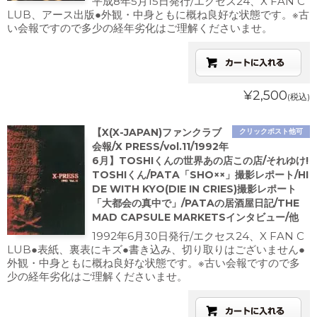
平成8年5月15日発行/エクセス24、X FAN C
LUB、アース出版●外観・中身ともに概ね良好な状態です。※古
い会報ですので多少の経年劣化はご理解くださいませ。
¥2,500
(税込)
【X(X-JAPAN)ファンクラブ
クリックポスト他可
会報/X PRESS/vol.11/1992年
6月】TOSHIくんの世界あの店この店/それゆけ!
TOSHIくん/PATA「SHO××」撮影レポート/HI
DE WITH KYO(DIE IN CRIES)撮影レポート
「大都会の真中で」/PATAの居酒屋日記/THE
MAD CAPSULE MARKETSインタビュー/他
1992年6月30日発行/エクセス24、X FAN C
LUB●表紙、裏表にキズ●書き込み、切り取りはございません●
外観・中身ともに概ね良好な状態です。※古い会報ですので多
少の経年劣化はご理解くださいませ。