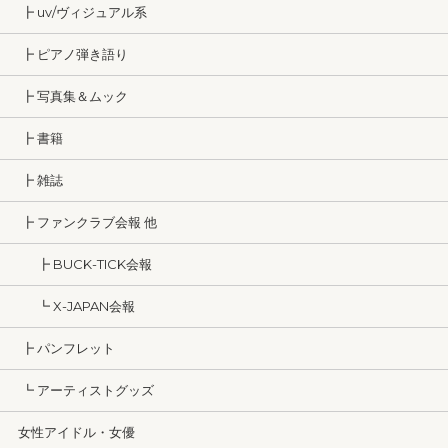
┣ uv/ヴィジュアル系
┣ ピアノ弾き語り
┣ 写真集＆ムック
┣ 書籍
┣ 雑誌
┣ ファンクラブ会報 他
┣ BUCK-TICK会報
┗ X-JAPAN会報
┣ パンフレット
┗ アーティストグッズ
女性アイドル・女優