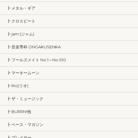
┣ メタル・ギア
┣ クロスビート
┣ jam (ジャム)
┣ 音楽専科 ONGAKUSENKA
┣ フールズメイト No.1～No.100
┣ マーキームーン
┣ Rio(リオ)
┣ ザ・ミュージック
┣ BURRN!他
┣ ベース・マガジン
┣ プレイヤー