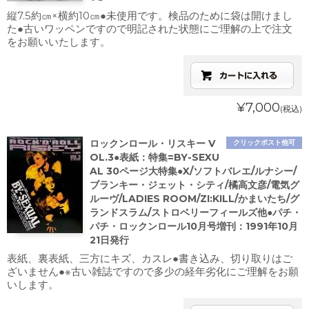
縦7.5約㎝×横約10㎝●未使用です。検品のために袋は開けまし
た●古いワッペンですので明記された状態にご理解の上で注文
をお願いいたします。
¥7,000
(税込)
ロックンロール・リスキー V
クリックポスト他可
OL.3●表紙：特集=BY-SEXU
AL 30ページ大特集●X/ソフトバレエ/ルナシー/
ブランキー・ジェット・シティ/橘高文彦/電気グ
ルーヴ/LADIES ROOM/ZI:KILL/かまいたち/グ
ランドスラム/ストロベリーフィールズ他●パチ・
パチ・ロックンロール10月号増刊：1991年10月
21日発行
表紙、裏表紙、三方にキズ、カスレ●書き込み、切り取りはご
ざいません●※古い雑誌ですので多少の経年劣化にご理解をお願
いします。