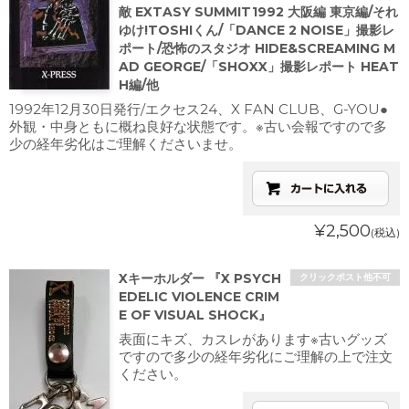
敵 EXTASY SUMMIT1992 大阪編 東京編/それ
ゆけ!TOSHIくん/「DANCE 2 NOISE」撮影レ
ポート/恐怖のスタジオ HIDE&SCREAMING M
AD GEORGE/「SHOXX」撮影レポート HEAT
H編/他
1992年12月30日発行/エクセス24、X FAN CLUB、G-YOU●
外観・中身ともに概ね良好な状態です。※古い会報ですので多
少の経年劣化はご理解くださいませ。
¥2,500
(税込)
Xキーホルダー 『X PSYCH
クリックポスト他不可
EDELIC VIOLENCE CRIM
E OF VISUAL SHOCK』
表面にキズ、カスレがあります※古いグッズ
ですので多少の経年劣化にご理解の上で注文
ください。