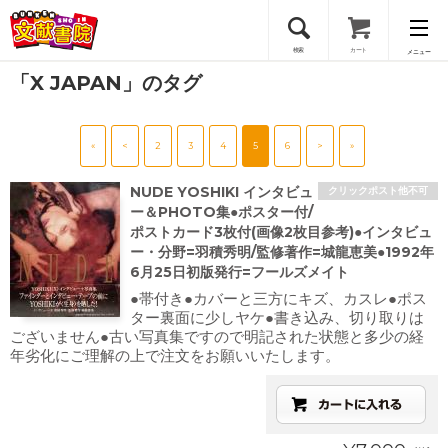
検索
カート
メニュー
「X JAPAN」のタグ
会員登録
«
<
2
3
4
5
6
>
»
ログイン
NUDE YOSHIKI インタビュ
クリックポスト他不可
ー＆PHOTO集●ポスター付/
ポストカード3枚付(画像2枚目参考)●インタビュ
ー・分野=羽積秀明/監修著作=城龍恵美●1992年
6月25日初版発行=フールズメイト
●帯付き●カバーと三方にキズ、カスレ●ポス
ター裏面に少しヤケ●書き込み、切り取りは
ございません●古い写真集ですので明記された状態と多少の経
年劣化にご理解の上で注文をお願いいたします。