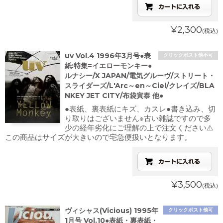
¥2,300
(税込)
uv Vol.4 1996年3月号●表
クリックポスト他不可
紙:特集=イエローモンキー●
ルナシー/X JAPAN/電気グルーヴ/ストリート・
スライダーズ/L'Arc～en～Ciel/クレイズ/BLA
NKEY JET CITY/布袋寅泰 他●
●表紙、裏表紙にキズ、カスレ●書き込み、切
り取りはございません※古い雑誌ですので多
少の経年劣化にご理解の上で注文ください⚠️
この商品はサイズが大きいので宅急便扱いとなります。
¥3,500
(税込)
ヴィシャス(Vicious) 1995年
クリックポスト他可
1月号 Vol.10●表紙・裏表紙・