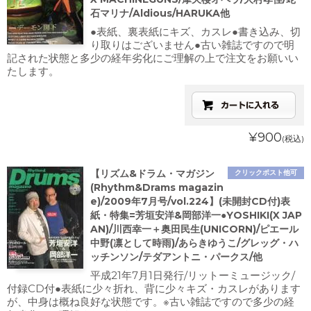
石マリナ/Aldious/HARUKA他
●表紙、裏表紙にキズ、カスレ●書き込み、切
り取りはございません●古い雑誌ですので明
記された状態と多少の経年劣化にご理解の上で注文をお願いい
たします。
¥900
(税込)
【リズム&ドラム・マガジン
クリックポスト他可
(Rhythm&Drams magazin
e)/2009年7月号/vol.224】(未開封CD付)表
紙・特集=芳垣安洋&岡部洋一●YOSHIKI(X JAP
AN)/川西幸一＋奥田民生(UNICORN)/ピエール
中野(凛として時雨)/あらきゆうこ/グレッグ・ハ
ッチンソン/テダアントニ・パークス/他
平成21年7月1日発行/リットーミュージック/
付録CD付●表紙に少々折れ、背に少々キズ・カスレがあります
が、中身は概ね良好な状態です。※古い雑誌ですので多少の経