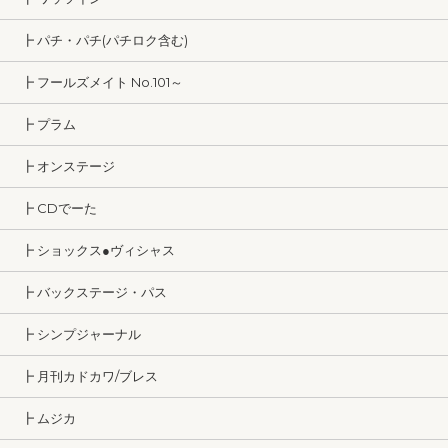
┣ パチ・パチ(パチロク含む)
┣ フールズメイト No.101～
┣ プラム
┣ オンステージ
┣ CDでーた
┣ ショックス●ヴィシャス
┣ バックステージ・パス
┣ シンプジャーナル
┣ 月刊カドカワ/ブレス
┣ ムジカ