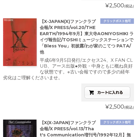
¥2,500
(税込)
【X-JAPAN(X)ファンクラブ
クリックポスト他可
会報/X PRESS/vol.20/THE
EARTH/1994年9月】東大寺AONIYOSHIKI ラ
イヴ報告記/TOSHIミュージックステーションで
「Bless You」初披露/わが家のこてつ PATA/
他
平成6年9月5日発行/エクセス24、X FAN CL
UB、アース出版●外観・中身ともに概ね良好
な状態です。※古い会報ですので多少の経年
劣化はご理解くださいませ。
¥2,500
(税込)
【X(X-JAPAN)ファンクラブ
クリックポスト他可
会報/X PRESS/vol.13/Tha
t's Communication増刊号/1992年12月】無