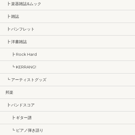
┣ 楽器雑誌&ムック
┣ 雑誌
┣ パンフレット
┣ 洋書雑誌
┣ Rock Hard
┗ KERRANG!
┗ アーティストグッズ
邦楽
┣ バンドスコア
┣ ギター譜
┗ ピアノ弾き語り