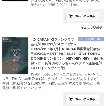
好な状態です。※古い会報ですので多少の経
年劣化はご理解くださいませ。
¥2,000
(税込)
【X-JAPAN(X)ファンクラブ
クリックポスト他可
会報/X PRESS/vol.21.57/Do
Deux/1995年3月】X JAPAN帰国緊急記者会
見/DOCUMENT1994 12.29～31at TOKYO
DOME/ダウンタウン「HEY!HEY!HEY!」番組収
録レポート/今月のよっちゃん/Xファン座談会/H
EATHインタヴュー/他
1995年3月6日発行/エクセス24、X FAN CL
UB、Do Deux出版局●背に少々キズ・カスレがありますが、
中身は概ね良好な状態です。※古い会報ですので多少の経年劣
化はご理解くださいませ。