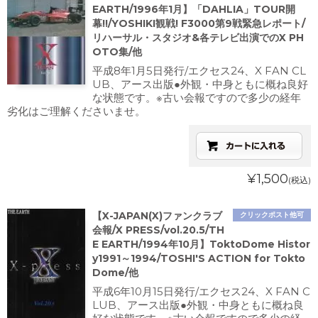
EARTH/1996年1月】「DAHLIA」TOUR開
幕!!/YOSHIKI観戦! F3000第9戦緊急レポート/
リハーサル・スタジオ&各テレビ出演でのX PH
OTO集/他
平成8年1月5日発行/エクセス24、X FAN CL
UB、アース出版●外観・中身ともに概ね良好
な状態です。※古い会報ですので多少の経年
劣化はご理解くださいませ。
¥1,500
(税込)
【X-JAPAN(X)ファンクラブ
クリックポスト他可
会報/X PRESS/vol.20.5/TH
E EARTH/1994年10月】ToktoDome Histor
y1991～1994/TOSHI'S ACTION for Tokto
Dome/他
平成6年10月15日発行/エクセス24、X FAN C
LUB、アース出版●外観・中身ともに概ね良