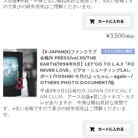
ス出版●外観・中身ともに概ね良好な状態です。※古い会報です
ので多少の経年劣化はご理解くださいませ。
¥3,500
(税込)
【X-JAPAN(X)ファンクラブ
クリックポスト他可
会報/X PRESS/vol.30/THE
EARTH/1996年9月】LET'GO TO L.A.!!「FO
REVER LOVE」ビデオ・シューティングLAレ
ポート/YOSHIKI 今月のよっちゃん～again～/
OTHERS PHOTO DOCUMENT/他
平成8年9月5日発行/X JAPAN OFFICIAL F
AN CLUB、アース出版●背に少々キズ・カス
レがありますが、中身は概ね良好な状態で
す。※古い会報ですので多少の経年劣化はご理解くださいま
せ。