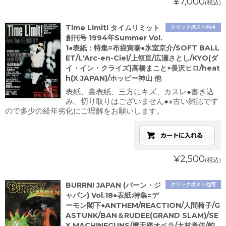
¥7,000
(税込)
Time Limit! タイムリミット
クリックポスト他可
創刊号 1994年Summer Vol.
1●表紙：特集=布袋寅泰●氷室京介/SOFT BALL
ET/L'Arc-en-Ciel/上領亘/広瀬さとし/KYO(ダ
イ・イン・クライズ)高橋まこと×長沢ヒロ/heat
h(X JAPAN)/ホッピー神山 他
表紙、裏表紙、三方にキズ、カスレ●書き込
み、切り取りはございません●※古い雑誌です
ので多少の経年劣化にご理解をお願いします。
¥2,500
(税込)
BURRN! JAPAN (バーン・ジ
クリックポスト他可
ャパン) Vol.18●表紙:特集=デ
ーモン閣下●ANTHEM/REACTION/人間椅子/G
ASTUNK/BAN＆RUDEE(GRAND SLAM)/SE
X MACHINEGUNS/摩天楼オペラ/大村孝佳/蛇