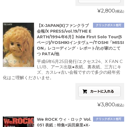
¥2,800
(税込)
【X-JAPAN(X)ファンクラブ
クリックポスト他可
会報/X PRESS/vol.19/THE E
ARTH/1994年6月】hide First Solo Tour(5
ページ)/YOSHIKIインタヴュー/TOSHI「MISSI
ON」レコーディング・レポート/わが家のこて
つ PATA/他
平成6年6月25日発行/エクセス24、X FAN C
LUB、アース出版●表紙、裏表紙、三方にキ
ズ、カスレ※古い会報ですので多少の経年劣
化はご理解くださいませ。
¥3,800
(税込)
We ROCK ウィ・ロック Vol.
クリックポスト他可
051 表紙：特集=浜田麻里●X-