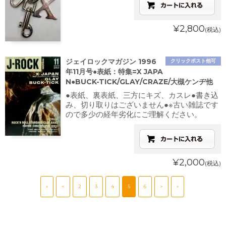
¥2,800
(税込)
ジェイロックマガジン 1996
クリックポスト他可
年11月号●表紙：特集=X JAPA
N●BUCK-TICK/GLAY/CRAZE/大槻ケンヂ他
●表紙、裏表紙、三方にキズ、カスレ●書き込
み、切り取りはございません●※古い雑誌です
ので多少の経年劣化にご理解ください。
¥2,000
(税込)
«
<
2
3
4
5
6
>
»