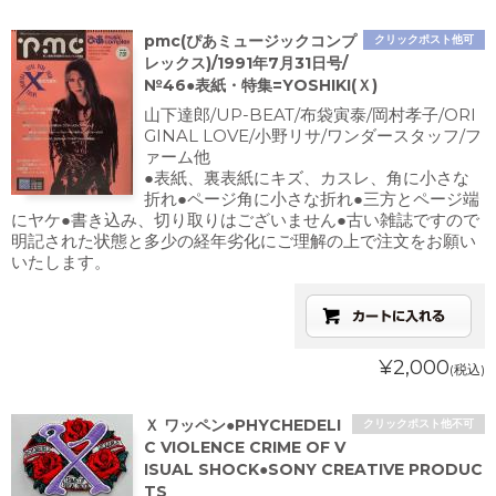
pmc(ぴあミュージックコンプ
クリックポスト他可
レックス)/1991年7月31日号/
№46●表紙・特集=YOSHIKI(Ｘ)
山下達郎/UP-BEAT/布袋寅泰/岡村孝子/ORI
GINAL LOVE/小野リサ/ワンダースタッフ/フ
ァーム他
●表紙、裏表紙にキズ、カスレ、角に小さな
折れ●ページ角に小さな折れ●三方とページ端
にヤケ●書き込み、切り取りはございません●古い雑誌ですので
明記された状態と多少の経年劣化にご理解の上で注文をお願い
いたします。
¥2,000
(税込)
Ｘ ワッペン●PHYCHEDELI
クリックポスト他不可
C VIOLENCE CRIME OF V
ISUAL SHOCK●SONY CREATIVE PRODUC
TS