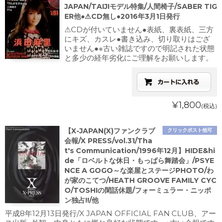
JAPAN/TAIJIモデル特集/人間椅子/SABER TIG
ER他●⚠CD無し●2016年3月1日発行
⚠CDが付いていません●表紙、裏表紙、三方
にキズ、カスレ●書き込み、切り取りはござ
いません●※古い雑誌ですので明記された状態
と多少の経年劣化にご理解をお願いします。
¥1,800
(税込)
【X-JAPAN(X)ファンクラブ
クリックポスト他可
会報/X PRESS/vol.31/Tha
t's Communication/1996年12月】HIDE&hi
de「ロベルトな休日・もっぱら舞踏会」/PSYE
NCE A GOGO～な楽屋とステージPHOTO/わ
が家のこてつ/HEATH GROOVE FAMILY CYC
O/TOSHIの閑話休題/フォーミュラー・ニッポ
ン独占!!/他
平成8年12月13日発行/X JAPAN OFFICIAL FAN CLUB、アー