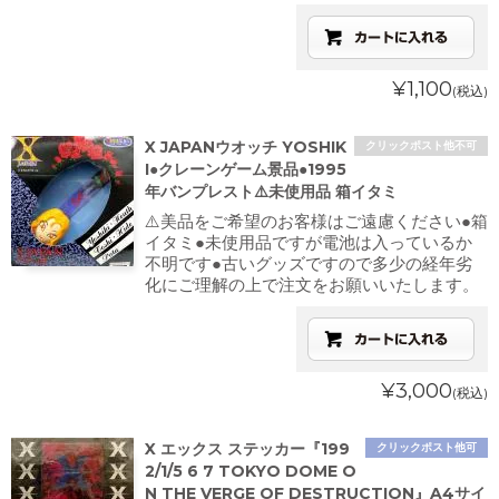
¥1,100
(税込)
X JAPANウオッチ YOSHIK
クリックポスト他不可
I●クレーンゲーム景品●1995
年バンプレスト⚠️未使用品 箱イタミ
⚠️美品をご希望のお客様はご遠慮ください●箱
イタミ●未使用品ですが電池は入っているか
不明です●古いグッズですので多少の経年劣
化にご理解の上で注文をお願いいたします。
¥3,000
(税込)
X エックス ステッカー『199
クリックポスト他可
2/1/5 6 7 TOKYO DOME O
N THE VERGE OF DESTRUCTION』A4サイ