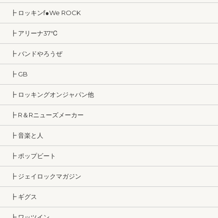
┣ ロッキンf●We ROCK
┣ アリーナ37℃
┣ バンドやろうぜ
┣ GB
┣ ロッキングオンジャパン他
┣ R＆Rニューズメーカー
┣ 音楽と人
┣ ポップビート
┣ ジェイロックマガジン
┣ ギグス
┣ ワッツイン