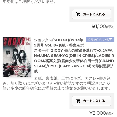
年劣化はご理解くださいませ。
¥1,100
(税込)
ショックス(SHOXX)/1993年
クリックポスト他可
9月号 Vol.19●表紙・特集＆ポ
スター付=ZIGGY 都会の雑踏を逃れて●X JAPA
N●LUNA SEA/KYO(DIE IN CRIES)/LADIES R
OOM/橘高文彦(筋肉少女帯)&白田一秀(GRAND
SLAM)/HYDE(L'Arc～en～Ciel)&清春(黒夢)/
他
表紙、裏表紙、三方にキズ、カスレ●書き込
み、切り取りはございません●古い雑誌ですので明記された状
態と多少の経年劣化にご理解の上で注文をお願いいたします。
¥2,000
(税込)