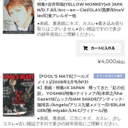
特集=吉井和哉(YELLOW MONKEY)●X JAPA
N/D.T.R/L'Arc～en～Ciel/GLAY/黒夢/Eins:V
ier/幻覚アレルギー他
●表紙、裏表紙にキズ、カスレ●書き込み切り
取りはございません●古い雑誌ですので多少
の経年劣化にご理解ください。
¥4,000
(税込)
【FOOL'S MATE(フールズ
クリックポスト他可
メイト)/2008年2月号/№31
6】表紙・特集=X JAPAN 帰ってきた「紅の伝
説」 YOSHIKI/特集=ナイトメア/松本和之/the
GazettE/ムック/SIAM SHADE/アンティック-
珈琲店-/Angelo/アリス九號.●メリー/D'ERLAN
GER/雅-miyabi-/LM.C/ヴィドール/他
●表紙、裏表紙、三方にキズ、カスレ、少し
コスレ※古い雑誌ですので多少の経年劣化にご理解ください。