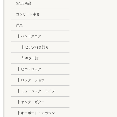
SALE商品
コンサート半券
洋楽
┣ バンドスコア
┣ ピアノ弾き語り
┗ ギター譜
┣ ビバ・ロック
┣ ロック・ショウ
┣ ミュージック・ライフ
┣ ヤング・ギター
┣ キーボード・マガジン