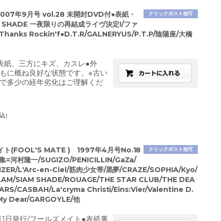
007年9月号 vol.28 未開封DVD付●表紙・
クリックポスト他可
M SHADE 一夜限りの再結成ライヴ決定!/ファ
anks Rockin'f●D.T.R/GALNERYUS/P.T.P/陰陽座/大橋
表紙、三方にキズ、カスレ●外
もに概ね良好な状態です。※古い
で多少の経年劣化はご理解くだ
込)
(FOOL'S MATE ) 1997年4月号No.18
クリックポスト他可
=河村隆一/SUGIZO/PENICILLIN/GaZa/
IZER/L'Arc-en-Ciel/筋肉少女帯/黒夢/CRAZE/SOPHIA/Kyo/
AM/SIAM SHADE/ROUAGE/THE STAR CLUB/THE DEA
RS/CASBAH/La'cryma Christi/Eins:Vier/Valentine D.
 My Dear/GARGOYLE/他
月1日発行/フールズメイト●表紙裏