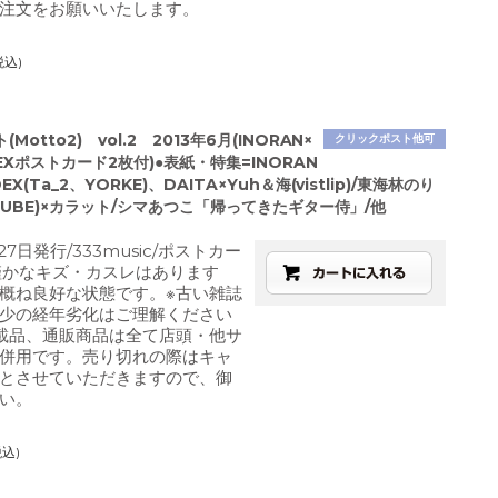
注文をお願いいたします。
税込)
Motto2) vol.2 2013年6月(INORAN×
クリックポスト他可
EXポストカード2枚付)●表紙・特集=INORAN
EX(Ta_2、YORKE)、DAITA×Yuh＆海(vistlip)/東海林のり
a(AUBE)×カラット/シマあつこ「帰ってきたギター侍」/他
27日発行/333music/ポストカー
僅かなキズ・カスレはあります
概ね良好な状態です。※古い雑誌
少の経年劣化はご理解ください
載品、通販商品は全て店頭・他サ
併用です。売り切れの際はキャ
とさせていただきますので、御
い。
税込)