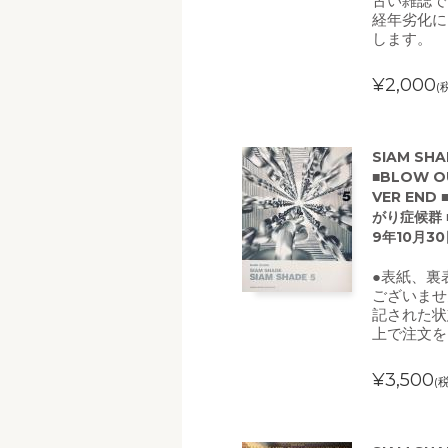
古い雑誌で
経年劣化に
します。
¥2,000
(
SIAM SH
■BLOW OU
VER END ■
がり症候群 ■
9年10月3
●表紙、裏
ございませ
記された状
上で注文を
¥3,500
(