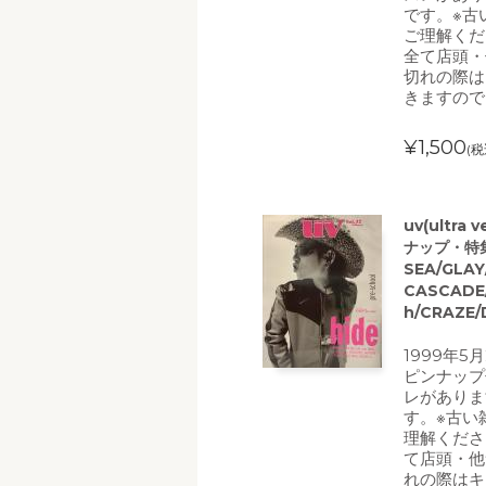
です。※古
ご理解くだ
全て店頭・
切れの際は
きますので
¥1,500
(税
uv(ultra
ナップ・特集=
SEA/GLAY
CASCADE/D
h/CRAZE
1999年5
ピンナップ
レがありま
す。※古い
理解くださ
て店頭・他
れの際はキ