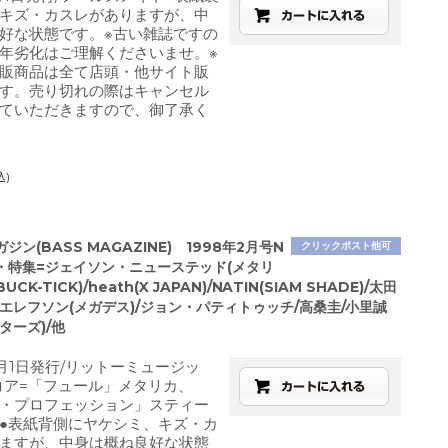
キズ・カスレがありますが、中
好な状態です。※古い雑誌ですの
年劣化はご理解くださいませ。※
販商品は全て店頭・他サイト販
す。売り切れの際はキャンセル
ていただきますので、御了承く
込)
ジン(BASS MAGAZINE) 1998年2月号N
クリックポスト他可
紙・特集=ジェイソン・ニューステッド(メタリ
UCK-TICK)/heath(X JAPAN)/NATIN(SIAM SHADE)/太田
エレフソン(メガデス)/ジョン・パティトゥッチ/高桑圭/小里誠
ターズ)/他
2月1日発行/リットーミュージッ
コア=「フュール」メタリカ、
・プロフェッション」スティー
●表紙背側にヤケシミ、キズ・カ
ますが、中身は概ね良好な状態