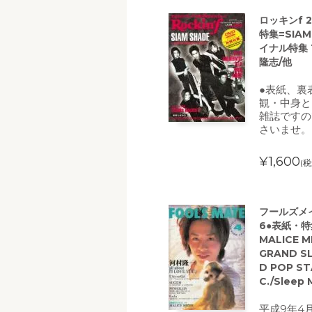
ロッキンf 2
特集=SIA
イナル特集 Th
隆志/他
●表紙、裏
観・中身と
雑誌ですの
さいませ。
¥1,600
(税
フールズメイト
6●表紙・特集
MALICE M
GRAND SL
D POP STA
C./Sleep
平成9年4