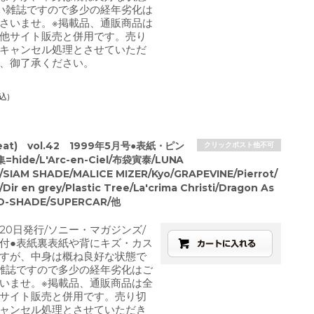
い雑誌ですので多少の経年劣化は
さいませ。※掲載品、通販商品は
他サイト販売と併用です。売り
キャンセル処理とさせていただ
、御了承ください。
込)
 veat) vol.42 1999年5月号●表紙・ピン
クリックポスト他不可
hide/L'Arc-en-Ciel/布袋寅泰/LUNA
/SIAM SHADE/MALICE MIZER/Kyo/GRAPEVINE/Pierrot/
ir en grey/Plastic Tree/La'crima Christi/Dragon As
/D-SHADE/SUPERCAR/他
月20日発行/ソニー・マガジンズ/
付●表紙裏表紙や背にキズ・カス
すが、中身は概ね良好な状態で
雑誌ですので多少の経年劣化はご
いませ。※掲載品、通販商品は全
サイト販売と併用です。売り切
ャンセル処理とさせていただき