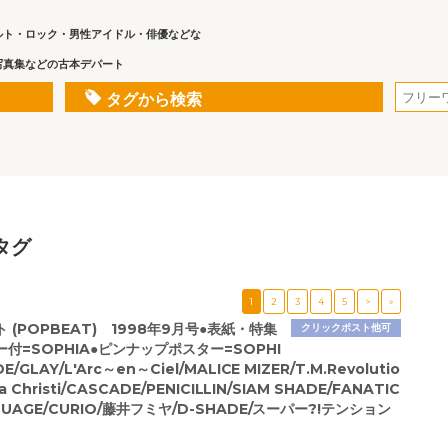
ルト・ロック・男性アイドル・俳優などな
写真集などの古本デパート
タグから検索
タグ
1
2
3
4
5
>
»
 (POPBEAT) 1998年9月号●表紙・特集
クリックポスト他可
付=SOPHIA●ピンナップポスター=SOPHI
E/GLAY/L'Arc～en～Ciel/MALICE MIZER/T.M.Revolutio
ma Christi/CASCADE/PENICILLIN/SIAM SHADE/FANATIC
ROUAGE/CURIO/藤井フミヤ/D-SHADE/スーパー?!テンション