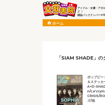
アイドル・女優・アダ
ど ！
雑誌バックナンバーや
ホーム
「SIAM SHADE」の
ポップビート
＆ステッカー
A×D-SHAD
n/La'cry
CRISIS/
ズ/他