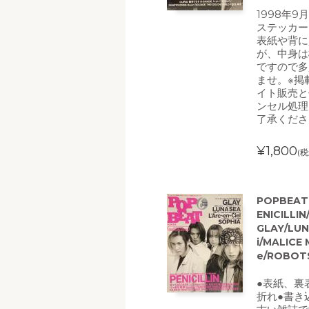
1998年9
ステッカー
表紙や背に
が、中身は
ですので多
ませ。※掲
イト販売と
ンセル処理
了承くださ
¥1,800
(税
POPBEA
ENICILL
GLAY/LUN
i/MALICE
e/ROBOT
●表紙、裏
折れ●書き