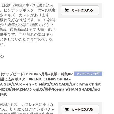
月1日発行/主婦と生活社/綴じ込み
、ピンナップポスター付●表紙裏
少々キズ・カスレがあります
概ね良好な状態です。※古い雑誌
少の経年劣化はご理解ください
載品、通販商品は全て店頭・他サ
併用です。売り切れの際はキャ
とさせていただきますので、御
い。
込)
T (ポップビート) 1998年6月号●表紙・特集=P
クリックポスト他可
IN/綴じ込みポスター=PENICILLIN×SOPHIA●
A SEA/L'Arc～en～Ciel/B'z/CASCADE/La'cryma Christ
 MIZER/SHAZNA/シャ乱Q/黒夢/Iceman/SIAM SHADE/hid
S/他
表紙にキズ、カスレ●角に小さな
込み、切り取りはございません●