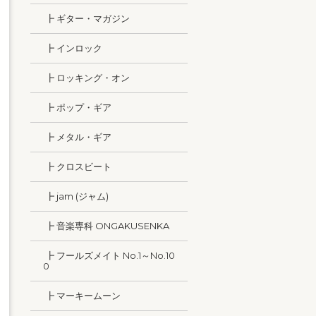
┣ ギター・マガジン
┣ インロック
┣ ロッキング・オン
┣ ポップ・ギア
┣ メタル・ギア
┣ クロスビート
┣ jam (ジャム)
┣ 音楽専科 ONGAKUSENKA
┣ フールズメイト No.1～No.10
0
┣ マーキームーン