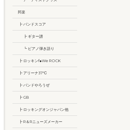
邦楽
┣ バンドスコア
┣ ギター譜
┗ ピアノ弾き語り
┣ ロッキンf●We ROCK
┣ アリーナ37℃
┣ バンドやろうぜ
┣ GB
┣ ロッキングオンジャパン他
┣ R＆Rニューズメーカー