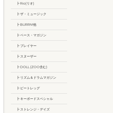
┣ Rio(リオ)
┣ ザ・ミュージック
┣ BURRN!他
┣ ベース・マガジン
┣ プレイヤー
┣ スヌーザー
┣ DOLL (ZOO含む)
┣ リズム＆ドラムマガジン
┣ ビートレッグ
┣ キーボードスペシャル
┣ ストレンジ・デイズ