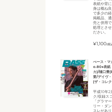
表紙や背に
身は概ね良
で多少の経
掲載品、通
売と併用で
処理とさせ
ださい。
¥1,100
(税
べース・マガ
o.80●表
カ)/樋口豊(B
要/デイヴ・
(ザ・コレク
平成10年
ク/収録ス
「グラマー
リー・ダン
スレがあり