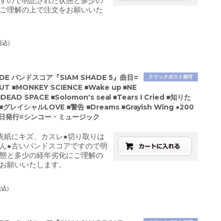
すので明記された状態と多少の
ご理解の上で注文をお願いいた
税込)
ADE バンドスコア『SIAM SHADE 5』曲目=
クリックポスト他可
T ■MONKEY SCIENCE ■Wake up ■NE
DEAD SPACE ■Solomon's seal ■Tears I Cried ■知りた
グレイシャルLOVE ■警告 ■Dreams ■Grayish Wing ●200
0日発行=シンコー・ミュージック
表紙にキズ、カスレ●切り取りは
ん●古いバンドスコアですので明
態と多少の経年劣化にご理解の
お願いいたします。
税込)