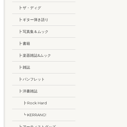
┣ ザ・ディグ
┣ ギター弾き語り
┣ 写真集＆ムック
┣ 書籍
┣ 楽器雑誌&ムック
┣ 雑誌
┣ パンフレット
┣ 洋書雑誌
┣ Rock Hard
┗ KERRANG!
┗ アーティストグッズ