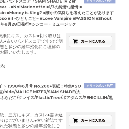
ADE バンドスコア『SIAM SHADE IV Zer
クリックポスト他可
r… ■No!Marionette ■1/3の純情な感情 ■
Train ■Money is King? ■誰かの気持ちを考えたことがあります
uoso ■if~ひとりごと~ ■Love Vampire ■PASSION ■Shout
009年8月28日発行=シンコー・ミュージック
表紙にキズ、カスレ●切り取りは
ん●古いバンドスコアですので明
態と多少の経年劣化にご理解の
お願いいたします。
税込)
ト 1998年6月号 No.200●表紙：特集=SO
クリックポスト他可
/hide/MALICE MIZER/SIAM SHADE/大
らだこ/クレイズ/PlasticTree/ボアダムス/PENICILLIN/黒
紙、三方にキズ、カスレ●書き込
りはございません●古い雑誌です
れた状態と多少の経年劣化にご