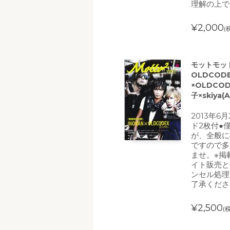
理解の上で
¥2,000
(
モットモット(
OLDCOD
×OLDCOD
子×skiy
2013年6月
ド2枚付●
が、全般に
ですので多
ませ。※掲
イト販売と
ンセル処理
了承くださ
¥2,500
(