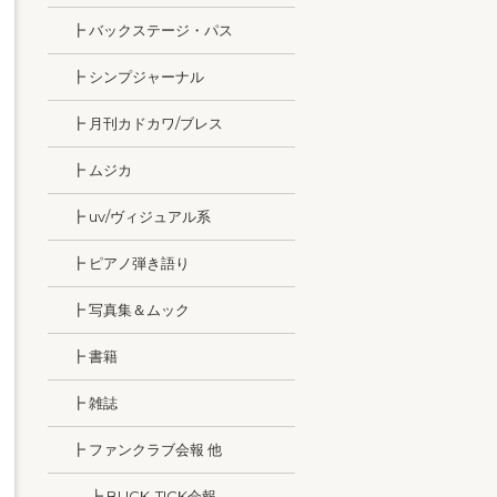
┣ バックステージ・パス
┣ シンプジャーナル
┣ 月刊カドカワ/ブレス
┣ ムジカ
┣ uv/ヴィジュアル系
┣ ピアノ弾き語り
┣ 写真集＆ムック
┣ 書籍
┣ 雑誌
┣ ファンクラブ会報 他
┣ BUCK-TICK会報