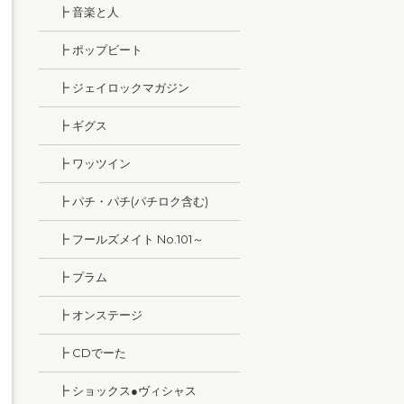
┣ 音楽と人
┣ ポップビート
┣ ジェイロックマガジン
┣ ギグス
┣ ワッツイン
┣ パチ・パチ(パチロク含む)
┣ フールズメイト No.101～
┣ プラム
┣ オンステージ
┣ CDでーた
┣ ショックス●ヴィシャス