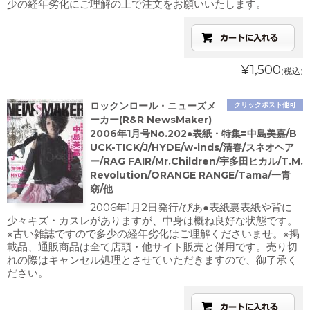
少の経年劣化にご理解の上で注文をお願いいたします。
¥1,500
(税込)
ロックンロール・ニューズメ
クリックポスト他可
ーカー(R&R NewsMaker)
2006年1月号No.202●表紙・特集=中島美嘉/B
UCK-TICK/J/HYDE/w-inds/清春/スネオヘア
ー/RAG FAIR/Mr.Children/宇多田ヒカル/T.M.
Revolution/ORANGE RANGE/Tama/一青
窈/他
2006年1月2日発行/ぴあ●表紙裏表紙や背に
少々キズ・カスレがありますが、中身は概ね良好な状態です。
※古い雑誌ですので多少の経年劣化はご理解くださいませ。※掲
載品、通販商品は全て店頭・他サイト販売と併用です。売り切
れの際はキャンセル処理とさせていただきますので、御了承く
ださい。