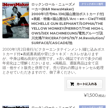
ロックンロール・ニューズメ
クリックポスト他可
ーカー(R&R NewsMaker)
2000年1月号No.136(福山雅治ポストカード付)
●表紙・特集=福山雅治/L'Arc～en～Ciel/THEE
MICHELLE GUN ELEPHANT/SOPHIA/THE
YELLOW MONKEY/PIERROT/THE HIGH-L
OWS/SEX MACHINEGUNS/電気グルーヴ/及
川光博/TRICERATOPS/19/T.M.Revolution/
SURFACE/CASCADE/他
2000年1月2日発行/ビクターエンタテインメント/綴じ込みポス
トカード付●表紙裏表紙や背に少々キズ・カスレがあります
が、中身は概ね良好な状態です。※古い雑誌ですので多少の経
年劣化はご理解くださいませ。※掲載品、通販商品は全て店
頭・他サイト販売と併用です。売り切れの際はキャンセル処理
とさせていただきますので、御了承ください。
¥1,500
(税込)
ロックンロール・ニューズメ
クリックポスト他可