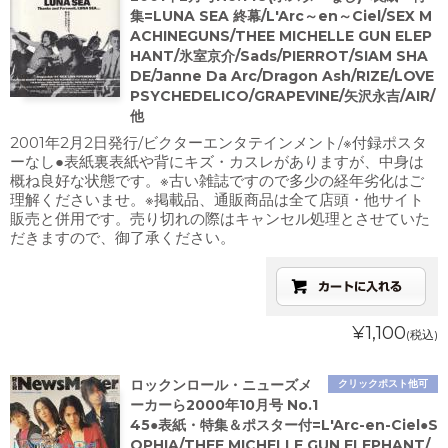
集=LUNA SEA 終幕/L'Arc～en～Ciel/SEX M
ACHINEGUNS/THEE MICHELLE GUN ELEP
HANT/氷室京介/Sads/PIERROT/SIAM SHA
DE/Janne Da Arc/Dragon Ash/RIZE/LOVE
PSYCHEDELICO/GRAPEVINE/矢沢永吉/AIR/
他
2001年2月2日発行/ビクターエンタテインメント/※付録ポスタ
ーなし●表紙裏表紙や背にキズ・カスレがありますが、中身は
概ね良好な状態です。※古い雑誌ですので多少の経年劣化はご
理解くださいませ。※掲載品、通販商品は全て店頭・他サイト
販売と併用です。売り切れの際はキャンセル処理とさせていた
だきますので、御了承ください。
¥1,100
(税込)
ロックンロール・ニューズメ
クリックポスト他可
ーカーら2000年10月号 No.1
45●表紙・特集＆ポスター付=L'Arc-en-Ciel●S
OPHIA/THEE MICHELLE GUN ELEPHANT/