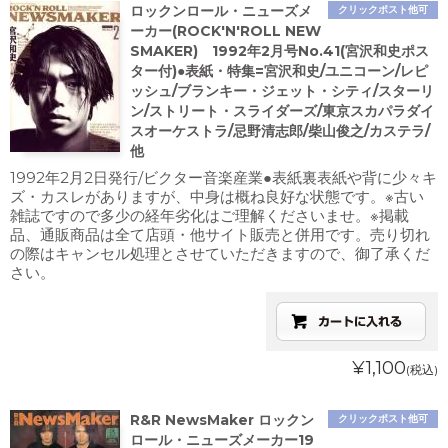
ロックンロール・ニューズメ
クリックポスト他可
ーカー(ROCK'N'ROLL NEW
SMAKER) 1992年2月号No.41(宮沢和史ポス
ター付)●表紙・特集=宮沢和史/ユニコーン/レピ
ッシュ/ブランキー・ジェット・シティ/スターリ
ン/ストリート・スライダーズ/東京スカパラダイ
スオーケストラ/忌野清志郎/柴山俊之/カステラ/
他
1992年2月2日発行/ビクター音楽産業●表紙裏表紙や背に少々キ
ズ・カスレがありますが、中身は概ね良好な状態です。※古い
雑誌ですので多少の経年劣化はご理解くださいませ。※掲載
品、通販商品は全て店頭・他サイト販売と併用です。売り切れ
の際はキャンセル処理とさせていただきますので、御了承くだ
さい。
¥1,100
(税込)
R&R NewsMaker ロックン
クリックポスト他可
ロール・ニューズメーカー19