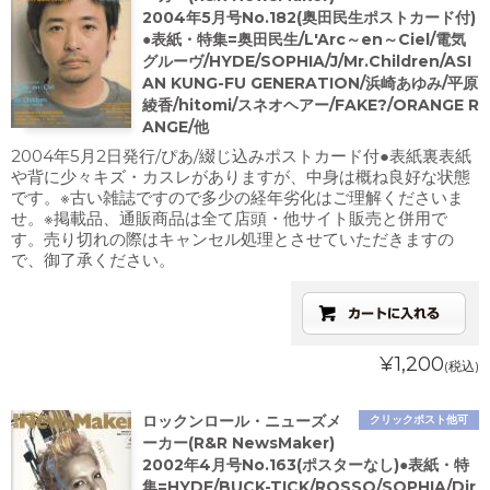
2004年5月号No.182(奥田民生ポストカード付)
●表紙・特集=奥田民生/L'Arc～en～Ciel/電気
グルーヴ/HYDE/SOPHIA/J/Mr.Children/ASI
AN KUNG-FU GENERATION/浜崎あゆみ/平原
綾香/hitomi/スネオヘアー/FAKE?/ORANGE R
ANGE/他
2004年5月2日発行/ぴあ/綴じ込みポストカード付●表紙裏表紙
や背に少々キズ・カスレがありますが、中身は概ね良好な状態
です。※古い雑誌ですので多少の経年劣化はご理解くださいま
せ。※掲載品、通販商品は全て店頭・他サイト販売と併用で
す。売り切れの際はキャンセル処理とさせていただきますの
で、御了承ください。
¥1,200
(税込)
ロックンロール・ニューズメ
クリックポスト他可
ーカー(R&R NewsMaker)
2002年4月号No.163(ポスターなし)●表紙・特
集=HYDE/BUCK-TICK/ROSSO/SOPHIA/Dir