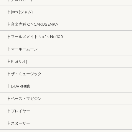
┣ jam (ジャム)
┣ 音楽専科 ONGAKUSENKA
┣ フールズメイト No.1～No.100
┣ マーキームーン
┣ Rio(リオ)
┣ ザ・ミュージック
┣ BURRN!他
┣ ベース・マガジン
┣ プレイヤー
┣ スヌーザー