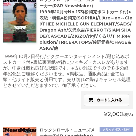
ーカー(R&R NewsMaker)
1999年10月号No.133(松岡充ポストカード付)●
表紙・特集=松岡充(SOPHIA)/L'Arc～en～Cie
l/THEE MICHELLE GUN ELEPHANT/SADS/
Dragon Ash/矢沢永吉/PIERROT/SIAM SHA
DE/CASCADE/ZIGZO/ゆず/くるり/T.M.Rev
olution/TRICERATOPS/佐野元春/CHAGE＆
ASKA/他
1999年10月2日発行/ビクターエンタテインメント/綴じ込みポ
ストカード付●表紙裏表紙や背に少々キズ・カスレがあります
が、中身は概ね良好な状態です。※古い雑誌ですので多少の経
年劣化はご理解くださいませ。※掲載品、通販商品は全て店
頭・他サイト販売と併用です。売り切れの際はキャンセル処理
とさせていただきますので、御了承ください。
¥2,000
(税込)
ロックンロール・ニューズメ
クリックポスト他可