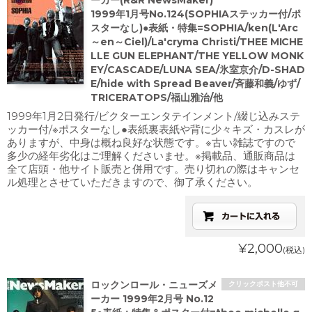
ーカー(R&R NewsMaker)
1999年1月号No.124(SOPHIAステッカー付/ポ
スターなし)●表紙・特集=SOPHIA/ken(L'Arc
～en～Ciel)/La'cryma Christi/THEE MICHE
LLE GUN ELEPHANT/THE YELLOW MONK
EY/CASCADE/LUNA SEA/氷室京介/D-SHAD
E/hide with Spread Beaver/斉藤和義/ゆず/
TRICERATOPS/福山雅治/他
1999年1月2日発行/ビクターエンタテインメント/綴じ込みステ
ッカー付/※ポスターなし●表紙裏表紙や背に少々キズ・カスレが
ありますが、中身は概ね良好な状態です。※古い雑誌ですので
多少の経年劣化はご理解くださいませ。※掲載品、通販商品は
全て店頭・他サイト販売と併用です。売り切れの際はキャンセ
ル処理とさせていただきますので、御了承ください。
¥2,000
(税込)
ロックンロール・ニューズメ
クリックポスト他不可
ーカー 1999年2月号 No.12