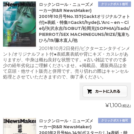
ロックンロール・ニューズメ
クリックポスト他可
ーカー(R&R NewsMaker)
2001年10月号No.157(Gacktオリジナルフォト
付)●表紙・特集=Gackt/hyde(L'Arc～en～Ci
el)/矢沢永吉/SOBUT/松岡充(SOPHIA)/Sads/
PIERROT/SEX MACHINEGUNS/RIZE/鬼束ち
ひろ/19/藤木直人/他
2001年10月2日発行/ビクターエンタテインメ
ント/オリジナルフォト付●表紙裏表紙や背にキズ・カスレがあ
りますが、中身は概ね良好な状態です。※古い雑誌ですので多
少の経年劣化はご理解くださいませ。※掲載品、通販商品は全
て店頭・他サイト販売と併用です。売り切れの際はキャンセル
処理とさせていただきますので、御了承ください。
¥1,100
(税込)
ロックンロール・ニューズメ
クリックポスト他可
ーカー(R&R NewsMaker)
2001年2月号No.149(ポスターなし)●表紙・特