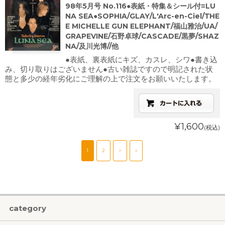
98年5月号 No.116●表紙・特集＆シール付=LU
NA SEA●SOPHIA/GLAY/L'Arc-en-Ciel/THE
E MICHELLE GUN ELEPHANT/福山雅治/UA/
GRAPEVINE/石野卓球/CASCADE/黒夢/SHAZ
NA/及川光博//他
●表紙、裏表紙にキズ、カスレ、シワ●書き込
み、切り取りはございません●古い雑誌ですので明記された状
態と多少の経年劣化にご理解の上で注文をお願いいたします。
¥1,600
(税込)
1
2
>
»
category