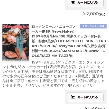
¥2,000
(税込)
ロックンロール・ニューズメ
クリックポスト他可
ーカー(R&R NewsMaker)
1997年9月号No.108(黒夢ステッカー付)●表
紙・特集=黒夢/THEE MICHELLE GUN ELEPH
ANT/SOPHIA/La'cryma Christi/矢沢永吉/河
村隆一/J/SUGIZO/SIAM SHADE/GUNIW TO
OLS/RAZZ MA TAZZ/他
1997年9月2日発行/ビクターエンタテインメ
ント/綴じ込みステッカー付●表紙裏表紙や背に少々キズ・カス
レがありますが、中身は概ね良好な状態です。※古い雑誌です
ので多少の経年劣化はご理解くださいませ。※掲載品、通販商
品は全て店頭・他サイト販売と併用です。売り切れの際はキャ
ンセル処理とさせていただきますので、御了承ください。
¥1,500
(税込)