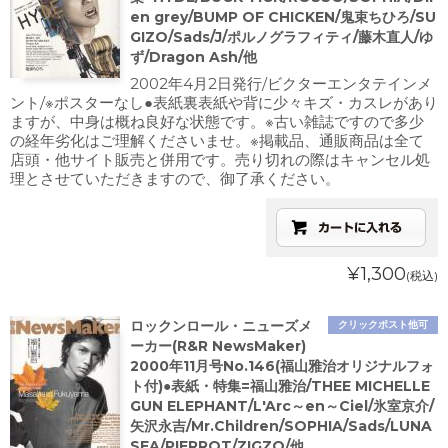
en grey/BUMP OF CHICKEN/鬼束ちひろ/SU
GIZO/Sads/J/ポルノグラフィティ/藤木直人/ゆ
ず/Dragon Ash/他
2002年4月2日発行/ビクターエンタテインメ
ント/※ポスターなし●表紙裏表紙や背に少々キズ・カスレがあり
ますが、中身は概ね良好な状態です。※古い雑誌ですので多少
の経年劣化はご理解くださいませ。※掲載品、通販商品は全て
店頭・他サイト販売と併用です。売り切れの際はキャンセル処
理とさせていただきますので、御了承ください。
¥1,300
(税込)
ロックンロール・ニューズメ
クリックポスト他可
ーカー(R&R NewsMaker)
2000年11月号No.146(福山雅治オリジナルフォ
ト付)●表紙・特集=福山雅治/THEE MICHELLE
GUN ELEPHANT/L'Arc～en～Ciel/氷室京介/
矢沢永吉/Mr.Children/SOPHIA/Sads/LUNA
SEA/PIERROT/ZIGZO/他