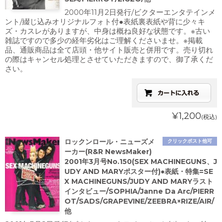
2000年11月2日発行/ビクターエンタテインメ
ント/綴じ込みオリジナルフォト付●表紙裏表紙や背に少々キ
ズ・カスレがありますが、中身は概ね良好な状態です。※古い
雑誌ですので多少の経年劣化はご理解くださいませ。※掲載
品、通販商品は全て店頭・他サイト販売と併用です。売り切れ
の際はキャンセル処理とさせていただきますので、御了承くだ
さい。
¥1,200
(税込)
ロックンロール・ニューズメ
クリックポスト他可
ーカー(R&R NewsMaker)
2001年3月号No.150(SEX MACHINEGUNS、J
UDY AND MARYポスター付)●表紙・特集=SE
X MACHINEGUNS/JUDY AND MARYラスト
インタビュー/SOPHIA/Janne Da Arc/PIERR
OT/SADS/GRAPEVINE/ZEEBRA×RIZE/AIR/
他