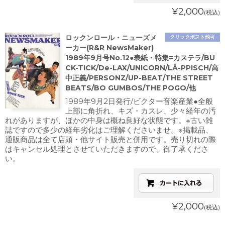
¥2,000
(税込)
ロックンロール・ニューズメ
クリックポスト他可
ーカー(R&R NewsMaker)
1989年9月号No.12●表紙・特集=カステラ/BU
CK-TICK/De-LAX/UNICORN/LÄ-PPISCH/高
中正義/PERSONZ/UP-BEAT/THE STREET
BEATS/BO GUMBOS/THE POGO/他
1989年9月2日発行/ビクター音楽産業●全般
上部に角折れ、キズ・カスレ、少々経年の汚
れがありますが、ほかの中身は概ね良好な状態です。※古い雑
誌ですので多少の経年劣化はご理解くださいませ。※掲載品、
通販商品は全て店頭・他サイト販売と併用です。売り切れの際
はキャンセル処理とさせていただきますので、御了承くださ
い。
¥2,000
(税込)