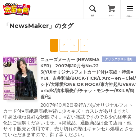
検索
カート
メニュー
「NewsMaker」のタグ
会員登録
1
2
>
»
ログイン
ニューズメーカー (NEWSMA
クリックポスト他可
KER) 2007年10月号No.22
3(YUIオリジナルフォトカード付)●表紙・特集=
YUI、吉井和哉/BUCK-TICK/L'Arc～en～Ciel/
シド/大塚愛/ONE OK ROCK/東方神起/UVERw
orld/K/清水場俊介/チャットモンチー/EXILE/絢
香/他
2007年10月2日発行/ぴあ/オリジナルフォト
カード付●表紙裏表紙や背に少々キズ・カスレがありますが、
中身は概ね良好な状態です。※古い雑誌ですので多少の経年劣
化はご理解くださいませ。※掲載品、通販商品は全て店頭・他
サイト販売と併用です。売り切れの際はキャンセル処理とさせ
ていただきますので、御了承ください。