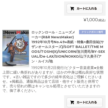
¥1,000
(税込)
ロックンロール・ニューズメ
クリックポスト他可
ーカー(R&R NewsMaker)
1992年10月号No.49●表紙・特集=桑田佳祐(サ
ザンオールスターズ)/SOFT BALLET/TME M
ODS/TOSHI(X)/UNICORN/吉川晃司/BY-SEX
UAL/De-LAX/SION/NOKKO/山下久美子/ア
ン・ルイス/他
1992年10月2日発行/ビクター音楽産業●全般
上部に緩い角折れがありますが、ほかの中身は概ね良好な状態
です。※古い雑誌ですので多少の経年劣化はご理解くださいま
せ。※掲載品、通販商品は全て店頭・他サイト販売と併用で
す。売り切れの際はキャンセル処理とさせていただきますの
で、御了承ください。