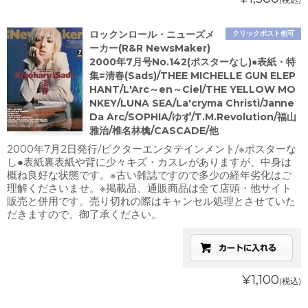
ロックンロール・ニューズメ
クリックポスト他可
ーカー(R&R NewsMaker)
2000年7月号No.142(ポスターなし)●表紙・特
集=清春(Sads)/THEE MICHELLE GUN ELEP
HANT/L'Arc～en～Ciel/THE YELLOW MO
NKEY/LUNA SEA/La'cryma Christi/Janne
Da Arc/SOPHIA/ゆず/T.M.Revolution/福山
雅治/椎名林檎/CASCADE/他
2000年7月2日発行/ビクターエンタテインメント/※ポスターな
し●表紙裏表紙や背に少々キズ・カスレがありますが、中身は
概ね良好な状態です。※古い雑誌ですので多少の経年劣化はご
理解くださいませ。※掲載品、通販商品は全て店頭・他サイト
販売と併用です。売り切れの際はキャンセル処理とさせていた
だきますので、御了承ください。
¥1,100
(税込)