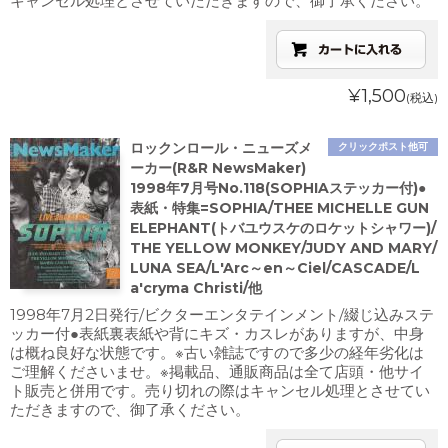
キャンセル処理とさせていただきますので、御了承ください。
¥1,500
(税込)
ロックンロール・ニューズメ
クリックポスト他可
ーカー(R&R NewsMaker)
1998年7月号No.118(SOPHIAステッカー付)●
表紙・特集=SOPHIA/THEE MICHELLE GUN
ELEPHANT(トバユウスケのロケットシャワー)/
THE YELLOW MONKEY/JUDY AND MARY/
LUNA SEA/L'Arc～en～Ciel/CASCADE/L
a'cryma Christi/他
1998年7月2日発行/ビクターエンタテインメント/綴じ込みステ
ッカー付●表紙裏表紙や背にキズ・カスレがありますが、中身
は概ね良好な状態です。※古い雑誌ですので多少の経年劣化は
ご理解くださいませ。※掲載品、通販商品は全て店頭・他サイ
ト販売と併用です。売り切れの際はキャンセル処理とさせてい
ただきますので、御了承ください。