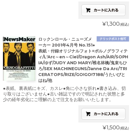
¥1,300
(税込)
ロックンロール・ニューズメ
クリックポスト他可
ーカー 2001年4月号 No.151●
表紙・付録オリジナルフォト=ポルノグラフィテ
ィ/L'Arc～en～Ciel/Dragon Ash/AIR/SOPH
IA/ゆず/JUDY AND MARY/椎名林檎/鬼束ちひ
ろ/SEX MACHINEGUNS/Janne Da Arc/TRI
CERATOPS/RIZE/GO!GO!7188/うたいびと
はね/他
●表紙、裏表紙にキズ、カスレ●角に小さな折れ●書き込み、切
り取りはございません●古い雑誌ですので明記された状態と多
少の経年劣化にご理解の上で注文をお願いいたします。
¥1,500
(税込)