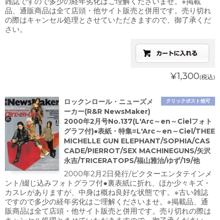
雑誌ですので多少の経年劣化はご理解くださいませ。※掲載
品、通販商品は全て店頭・他サイト販売と併用です。売り切れ
の際はキャンセル処理とさせていただきますので、御了承くだ
さい。
¥1,300
(税込)
ロックンロール・ニューズメ
クリックポスト他可
ーカー(R&R NewsMaker)
2000年2月号No.137(L'Arc～en～Cielフォト
グラフ付)●表紙・特集=L'Arc～en～Ciel/THEE
MICHELLE GUN ELEPHANT/SOPHIA/CAS
CADE/PIERROT/SEX MACHINEGUNS/矢沢
永吉/TRICERATOPS/福山雅治/ゆず/19/他
2000年2月2日発行/ビクターエンタテインメ
ント/綴じ込みフォトグラフ付●裏表紙に折れ、ほか少々キズ・
カスレがありますが、中身は概ね良好な状態です。※古い雑誌
ですので多少の経年劣化はご理解くださいませ。※掲載品、通
販商品は全て店頭・他サイト販売と併用です。売り切れの際は