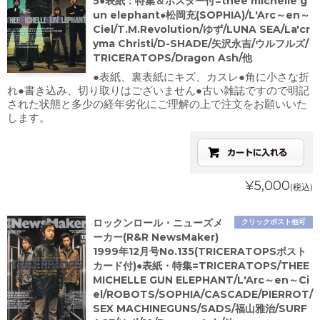
5●表紙：特集＆ポスター付=thee michelle g
un elephant●松岡充(SOPHIA)/L'Arc～en～
Ciel/T.M.Revolution/ゆず/LUNA SEA/La'cr
yma Christi/D-SHADE/矢沢永吉/ウルフルズ/
TRICERATOPS/Dragon Ash/他
●表紙、裏表紙にキズ、カスレ●角に小さな折
れ●書き込み、切り取りはございません●古い雑誌ですので明記
された状態と多少の経年劣化にご理解の上で注文をお願いいた
します。
¥5,000
(税込)
ロックンロール・ニューズメ
クリックポスト他可
ーカー(R&R NewsMaker)
1999年12月号No.135(TRICERATOPSポスト
カード付)●表紙・特集=TRICERATOPS/THEE
MICHELLE GUN ELEPHANT/L'Arc～en～Ci
el/ROBOTS/SOPHIA/CASCADE/PIERROT/
SEX MACHINEGUNS/SADS/福山雅治/SURF