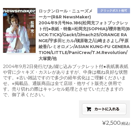
ロックンロール・ニューズメ
クリックポスト他可
ーカー(R&R NewsMaker)
2004年9月号No.186(松岡充フォトブックレッ
ト付)●表紙・特集=松岡充(SOPHIA)/櫻井敦司(B
UCK-TICK)/Gackt/J/mach25/ORANGE RA
NGE/宇多田ヒカル/槇原敬之/山崎まさよし/平原
綾香/レミオロメン/ASIAN KUNG-FU GENERA
TION/LITTLE/PaniCrew/T.M.Revolution/
大塚愛/他
2004年9月2日発行/ぴあ/綴じ込みブックレット付●表紙裏表紙
や背に少々キズ・カスレがありますが、中身は概ね良好な状態
です。※古い雑誌ですので多少の経年劣化はご理解くださいま
せ。※掲載品、通販商品は全て店頭・他サイト販売と併用で
す。売り切れの際はキャンセル処理とさせていただきますの
で、御了承ください。
¥2,500
(税込)