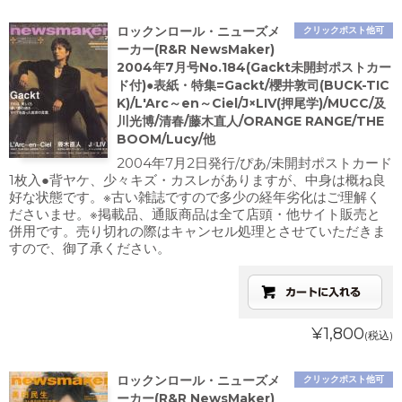
ロックンロール・ニューズメ
クリックポスト他可
ーカー(R&R NewsMaker)
2004年7月号No.184(Gackt未開封ポストカー
ド付)●表紙・特集=Gackt/櫻井敦司(BUCK-TIC
K)/L'Arc～en～Ciel/J×LIV(押尾学)/MUCC/及
川光博/清春/藤木直人/ORANGE RANGE/THE
BOOM/Lucy/他
2004年7月2日発行/ぴあ/未開封ポストカード
1枚入●背ヤケ、少々キズ・カスレがありますが、中身は概ね良
好な状態です。※古い雑誌ですので多少の経年劣化はご理解く
ださいませ。※掲載品、通販商品は全て店頭・他サイト販売と
併用です。売り切れの際はキャンセル処理とさせていただきま
すので、御了承ください。
¥1,800
(税込)
ロックンロール・ニューズメ
クリックポスト他可
ーカー(R&R NewsMaker)