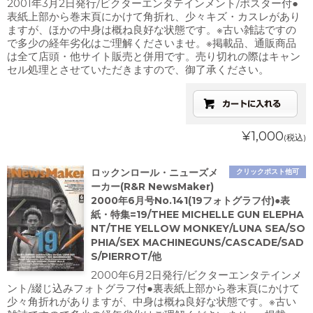
2001年3月2日発行/ビクターエンタテインメント/ポスター付●
表紙上部から巻末頁にかけて角折れ、少々キズ・カスレがあり
ますが、ほかの中身は概ね良好な状態です。※古い雑誌ですの
で多少の経年劣化はご理解くださいませ。※掲載品、通販商品
は全て店頭・他サイト販売と併用です。売り切れの際はキャン
セル処理とさせていただきますので、御了承ください。
¥1,000
(税込)
ロックンロール・ニューズメ
クリックポスト他可
ーカー(R&R NewsMaker)
2000年6月号No.141(19フォトグラフ付)●表
紙・特集=19/THEE MICHELLE GUN ELEPHA
NT/THE YELLOW MONKEY/LUNA SEA/SO
PHIA/SEX MACHINEGUNS/CASCADE/SAD
S/PIERROT/他
2000年6月2日発行/ビクターエンタテインメ
ント/綴じ込みフォトグラフ付●裏表紙上部から巻末頁にかけて
少々角折れがありますが、中身は概ね良好な状態です。※古い