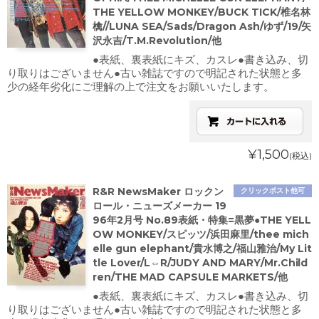
THE YELLOW MONKEY/BUCK TICK/椎名林
檎//LUNA SEA/Sads/Dragon Ash/ゆず/19/矢
沢永吉/T.M.Revolution/他
●表紙、裏表紙にキズ、カスレ●書き込み、切
り取りはございません●古い雑誌ですので明記された状態と多
少の経年劣化にご理解の上で注文をお願いいたします。
¥1,500
(税込)
R&R NewsMaker ロックン
クリックポスト他可
ロール・ニューズメーカー 19
96年2月号 No.89表紙・特集=黒夢●THE YELL
OW MONKEY/スピッツ/浜田麻里/thee mich
elle gun elephant/貴水博之/福山雅治/My Lit
tle Lover/L⇔R/JUDY AND MARY/Mr.Child
ren/THE MAD CAPSULE MARKETS/他
●表紙、裏表紙にキズ、カスレ●書き込み、切
り取りはございません●古い雑誌ですので明記された状態と多