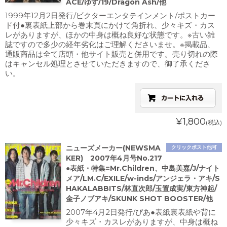
ACE/ゆず/19/Dragon Ash/他
1999年12月2日発行/ビクターエンタテインメント/ポストカー
ド付●裏表紙上部から巻末頁にかけて角折れ、少々キズ・カス
レがありますが、ほかの中身は概ね良好な状態です。※古い雑
誌ですので多少の経年劣化はご理解くださいませ。※掲載品、
通販商品は全て店頭・他サイト販売と併用です。売り切れの際
はキャンセル処理とさせていただきますので、御了承くださ
い。
¥1,800
(税込)
ニューズメーカー(NEWSMA
クリックポスト他可
KER) 2007年4月号No.217
●表紙・特集=Mr.Children、中島美嘉/J/ナイト
メア/LM.C/EXILE/w-inds/アンジェラ・アキ/S
HAKALABBITS/林直次郎/玉置成実/東方神起/
金子ノブアキ/SKUNK SHOT BOOSTER/他
2007年4月2日発行/ぴあ●表紙裏表紙や背に
少々キズ・カスレがありますが、中身は概ね