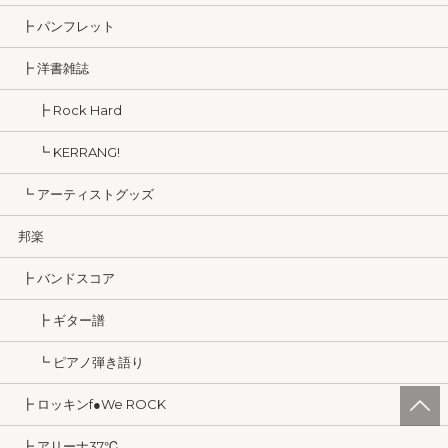
┣ パンフレット
┣ 洋書雑誌
┣ Rock Hard
┗ KERRANG!
┗ アーティストグッズ
邦楽
┣ バンドスコア
┣ ギター譜
┗ ピアノ弾き語り
┣ ロッキンf●We ROCK
┣ アリーナ37℃