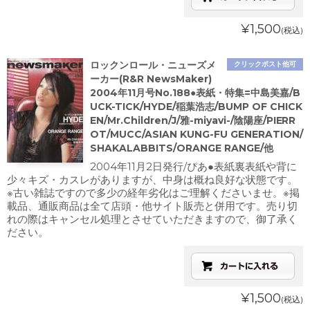
¥1,500
(税込)
ロックンロール・ニューズメ
クリックポスト他可
ーカー(R&R NewsMaker)
2004年11月号No.188●表紙・特集=中島美嘉/B
UCK-TICK/HYDE/稲葉浩志/BUMP OF CHICK
EN/Mr.Children/J/雅-miyavi-/陰陽座/PIERR
OT/MUCC/ASIAN KUNG-FU GENERATION/
SHAKALABBITS/ORANGE RANGE/他
2004年11月2日発行/ぴあ●表紙裏表紙や背に
少々キズ・カスレがありますが、中身は概ね良好な状態です。
※古い雑誌ですので多少の経年劣化はご理解くださいませ。※掲
載品、通販商品は全て店頭・他サイト販売と併用です。売り切
れの際はキャンセル処理とさせていただきますので、御了承く
ださい。
¥1,500
(税込)