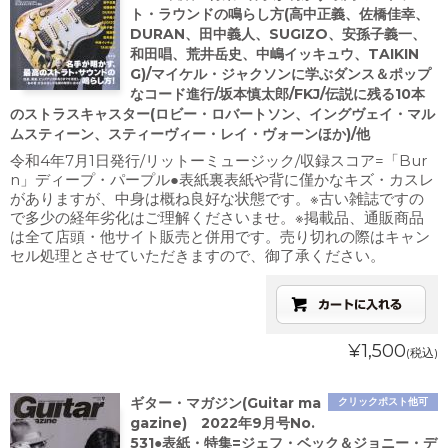
ト・ラウンドの鳴らし方(高中正義、佐橋佳幸、
DURAN、田中義人、SUGIZO、安孫子義一、
和田唱、荒井岳史、中嶋イッキュウ、TAIKIN
G)/マイケル・ジャクソンに学ぶダンス＆ポップ
なコード進行/坂本慎太郎/FKJ/伝説に残る10本
のストラスキャスター(ロビー・ロバートソン、イングヴェイ・マル
ムスティーン、スティーヴィー・レイ・ヴォーンほか)/他
令和4年7月1日発行/リットーミュージック/収録スコア=「Bur
n」ディープ・パープル●表紙裏表紙や背に僅かなキズ・カスレ
がありますが、中身は概ね良好な状態です。※古い雑誌ですの
で多少の経年劣化はご理解くださいませ。※掲載品、通販商品
は全て店頭・他サイト販売と併用です。売り切れの際はキャン
セル処理とさせていただきますので、御了承ください。
¥1,500
(税込)
ギター・マガジン(Guitar ma
クリックポスト他可
gazine) 2022年9月号No.
531●表紙・特集=ジェフ・ベック＆ジョニー・デ