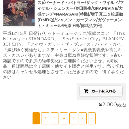
ス)/バーナード・バトラー/ザック・ワイルド/マ
イケル・シェンカー/奥田民生/GRAPEVINE/大
槻ケンヂ×NARASAKI(特撮)/増子真二＆松居徹
(DMBQ)/シャノン・カーフマン/ガヴァーメン
ト・ミュール/松原正樹/徳武弘文/他
平成12年5月1日発行/リットーミュージック/収録スコア=「This
ls Love」Hi-STANDARD、「Sea Side Jet City」BLANKEY
JET CITY、「アイヴ・ガット・ザ・ブルース」バディ・ガイ、
「滅びゆく英雄たち」スティリー・ダン●表紙裏表紙や背にキ
ズ・カスレがありますが、中身は概ね良好な状態です。※古い
雑誌ですので多少の経年劣化はご理解くださいませ。※掲載
品、通販商品は全て店頭・他サイト販売と併用です。売り切れ
の際はキャンセル処理とさせていただきますので、御了承くだ
さい。
¥2,000
(税込)
1
2
3
4
5
>
»