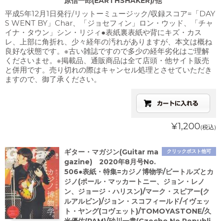
原信一郎(EARTHSHAKER)/他
平成5年12月1日発行/リットーミュージック/収録スコア=「DAY
S WENT BY」Char、「ジョセフィン」ロン・ウッド、「チャ
イナ・タウン」シン・リジィ●表紙裏表紙や背にキズ・カス
レ、上部に角折れ、少々経年の汚れがありますが、本文は概ね
良好な状態です。※古い雑誌ですので多少の経年劣化はご理解
くださいませ。※掲載品、通販商品は全て店頭・他サイト販売
と併用です。売り切れの際はキャンセル処理とさせていただき
ますので、御了承ください。
¥1,200
(税込)
ギター・マガジン(Guitar ma
クリックポスト他可
gazine) 2020年8月号No.
506●表紙・特集=カジノ博物学/ビートルズとカ
ジノ(ポール・マッカートニー、ジョン・レノ
ン、ジョージ・ハリスン)/マーク・スピアー(ク
ルアルビン)/ジョン・スコフィールド/イヴェッ
ト・ヤング(コヴェット)/TOMOYASTONE/久