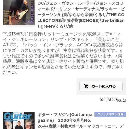
DC/ジェシ・ヴァン・ルーラー/ジョン・スコフ
ィールド/エリック・サーディナス/ラッキー・ピ
ーターソン/山嵐/ゆらゆら帝国/くるり/THE CO
LLECTORS/伊藤浩樹(ECHOES)/the brillian
t green/くるり/他
平成13年3月1日発行/リットーミュージック/収録スコア=「マ
イ・ジェネレーション」リンプ・ビズキット、「美しいこと」
AJICO、「バック・イン・ブラック」ACDC●表紙裏表紙や背
にキズ・カスレがありますが、中身は概ね良好な状態です。※
古い雑誌ですので多少の経年劣化はご理解くださいませ。※掲
載品、通販商品は全て店頭・他サイト販売と併用です。売り切
れの際はキャンセル処理とさせていただきますので、御了承く
ださい。
¥1,300
(税込)
ギター・マガジン(Guitar ma
クリックポスト他可
gazine) 2000年6月号No.
264●表紙・特集=ポール・マッカートニー、デ