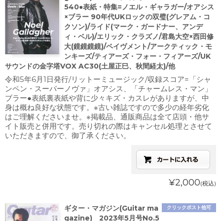
540●表紙・特集=ノエル・ギャラガー/オアシス
×ブラー 90年代UKロックの双璧(グレアム・コ
クソン)/ライド(マーク・ガードナー、アンデ
ィ・ベル)/エリック・クラズノ/君島大空×西田修
大(鏡鏡鏡鏡)/ペイヴメント/アークティック・モ
ンキーズ/ティアーズ・フォー・フィアーズ/UK
サウンドの金字塔VOX AC30(土屋正巳、秋間経太)/他
令和5年6月1日発行/リットーミュージック/収録スコア=「シャ
ンペン・スーパーノヴァ」オアシス、「チャームレス・マン」
ブラー●表紙裏表紙や背に少々キズ・カスレがありますが、中
身は概ね良好な状態です。※古い雑誌ですので多少の経年劣化
はご理解くださいませ。※掲載品、通販商品は全て店頭・他サ
イト販売と併用です。売り切れの際はキャンセル処理とさせて
いただきますので、御了承ください。
¥2,000
(税込)
ギター・マガジン(Guitar ma
クリックポスト他可
gazine) 2023年5月号No.5