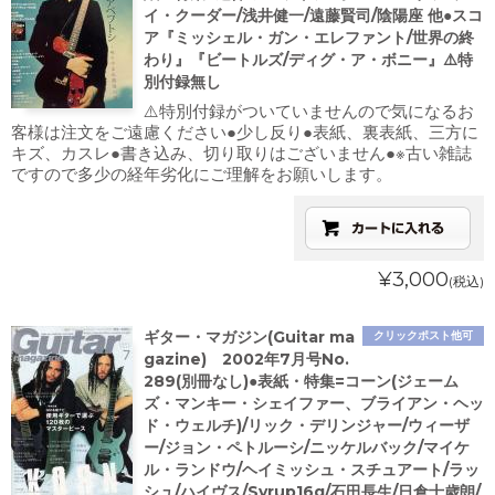
イ・クーダー/浅井健一/遠藤賢司/陰陽座 他●スコ
ア『ミッシェル・ガン・エレファント/世界の終
わり』『ビートルズ/ディグ・ア・ボニー』⚠️特
別付録無し
⚠️特別付録がついていませんので気になるお
客様は注文をご遠慮ください●少し反り●表紙、裏表紙、三方に
キズ、カスレ●書き込み、切り取りはございません●※古い雑誌
ですので多少の経年劣化にご理解をお願いします。
¥3,000
(税込)
ギター・マガジン(Guitar ma
クリックポスト他可
gazine) 2002年7月号No.
289(別冊なし)●表紙・特集=コーン(ジェーム
ズ・マンキー・シェイファー、ブライアン・ヘッ
ド・ウェルチ)/リック・デリンジャー/ウィーザ
ー/ジョン・ペトルーシ/ニッケルバック/マイケ
ル・ランドウ/ヘイミッシュ・スチュアート/ラッ
シュ/ハイヴス/Syrup16g/石田長生/日倉士歳朗/