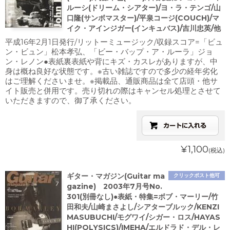
ルーシ(ドリーム・シアター)/ヨ・ラ・テンゴ/山
口隆(サンボマスター)/平泉コージ(COUCH)/マ
イク・アインジガー(インキュバス)/吉川忠英/他
平成16年2月1日発行/リットーミュージック/収録スコア=「ビュ
ン・ビュン」松本孝弘、「ビー・バップ・ア・ルーラ」ジョ
ン・レノン●表紙裏表紙や背にキズ・カスレがありますが、中
身は概ね良好な状態です。※古い雑誌ですので多少の経年劣化
はご理解くださいませ。※掲載品、通販商品は全て店頭・他サ
イト販売と併用です。売り切れの際はキャンセル処理とさせて
いただきますので、御了承ください。
¥1,100
(税込)
ギター・マガジン(Guitar ma
クリックポスト他可
gazine) 2003年7月号No.
301(別冊なし)●表紙・特集=ボブ・マーリー/竹
田和夫/山崎まさよし/シアターブルック/KENZI
MASUBUCHI/モグワイ/シガー・ロス/HAYAS
HI(POLYSICS)/IMEHA/エルドラド・デル・レ