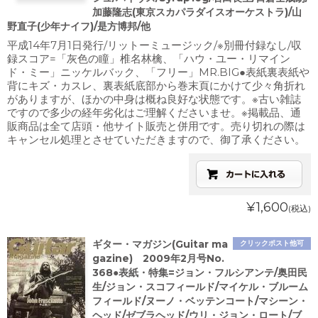
加藤隆志(東京スカパラダイスオーケストラ)/山
野直子(少年ナイフ)/是方博邦/他
平成14年7月1日発行/リットーミュージック/※別冊付録なし/収
録スコア=「灰色の瞳」椎名林檎、「ハウ・ユー・リマイン
ド・ミー」ニッケルバック、「フリー」MR.BIG●表紙裏表紙や
背にキズ・カスレ、裏表紙底部から巻末頁にかけて少々角折れ
がありますが、ほかの中身は概ね良好な状態です。※古い雑誌
ですので多少の経年劣化はご理解くださいませ。※掲載品、通
販商品は全て店頭・他サイト販売と併用です。売り切れの際は
キャンセル処理とさせていただきますので、御了承ください。
¥1,600
(税込)
ギター・マガジン(Guitar ma
クリックポスト他可
gazine) 2009年2月号No.
368●表紙・特集=ジョン・フルシアンテ/奥田民
生/ジョン・スコフィールド/マイケル・ブルーム
フィールド/ヌーノ・ベッテンコート/マシーン・
ヘッド/ゼブラヘッド/ウリ・ジョン・ロート/ブ