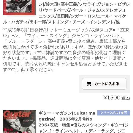
ン)/鈴木茂×高中正義/ソウライブ/ジョン・ピザレ
リ/ヤードバーズ/パール・ジャム/ステレオフォ
ニックス/長渕剛/シガー・ロス/ニール・マイケ
ル・ハガティ/田中一郎/ストリング・チーズ・インシデント/他
平成15年6月1日発行/リットーミュージック/収録スコア=「ZER
O」B'z、「マイナー・スイング」ジャンゴ・ラインハルト、
「ブルー・ラグーン」高中正義●背に少々傷み、表紙上部から
巻頭頁にかけて少々角折れがありますが、ほかの中身は概ね良
好な状態です。※古い雑誌ですので多少の経年劣化はご理解く
ださいませ。※掲載品、通販商品は全て店頭・他サイト販売と
併用です。売り切れの際はキャンセル処理とさせていただきま
すので、御了承ください。
¥1,500
(税込)
ギター・マガジン(Guitar ma
クリックポスト他可
gazine) 2003年2月号No.
296●表紙・特集=僕らのスウィング・ギター(ジ
ャンゴ・ラインハルト、エディ・ラング、ジヨ