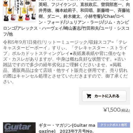
英昭、フジイケンジ、直枝政広、曽我部恵一、向
井秀徳、橋本絵莉子、和田唱、新藤晴一、斉藤祐
樹、ダニー、鈴木健太、小林壱誓)/Char/ロベ
ン・フォード/ジュリアン・ラージ/ジム・カンピ
ロンゴ/アレックス・ハーヴェイ/崎山蒼志/竹田和夫/ユーリ・シスコ
フ/他
令和5年9月1日発行/リットーミュージック/収録スコア=「テレ
キャスタービーボーイ」すりぃ、「テレキャスター・ストライ
プ」ポルカドットスティングレイ●表紙裏表紙や背に僅かなキ
ズ・カスレがありますが、中身は概ね良好な状態です。※古い
雑誌ですので多少の経年劣化はご理解くださいませ。※掲載
品、通販商品は全て店頭・他サイト販売と併用です。売り切れ
の際はキャンセル処理とさせていただきますので、御了承くだ
さい。
¥1,500
(税込)
ギター・マガジン(Guitar ma
クリックポスト他可
gazine) 2023年7月号No.