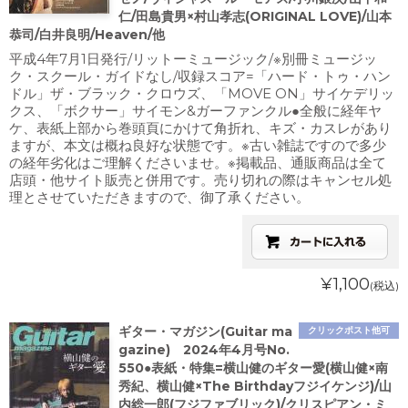
仁/田島貴男×村山孝志(ORIGINAL LOVE)/山本
恭司/白井良明/Heaven/他
平成4年7月1日発行/リットーミュージック/※別冊ミュージッ
ク・スクール・ガイドなし/収録スコア=「ハード・トゥ・ハン
ドル」ザ・ブラック・クロウズ、「MOVE ON」サイケデリッ
クス、「ボクサー」サイモン&ガーファンクル●全般に経年ヤ
ケ、表紙上部から巻頭頁にかけて角折れ、キズ・カスレがあり
ますが、本文は概ね良好な状態です。※古い雑誌ですので多少
の経年劣化はご理解くださいませ。※掲載品、通販商品は全て
店頭・他サイト販売と併用です。売り切れの際はキャンセル処
理とさせていただきますので、御了承ください。
¥1,100
(税込)
ギター・マガジン(Guitar ma
クリックポスト他可
gazine) 2024年4月号No.
550●表紙・特集=横山健のギター愛(横山健×南
秀紀、横山健×The Birthdayフジイケンジ)/山
内総一郎(フジファブリック)/クリスピアン・ミ