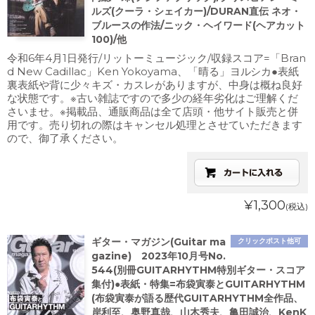
ルズ(クーラ・シェイカー)/DURAN直伝 ネオ・
ブルースの作法/ニック・ヘイワード(ヘアカット
100)/他
令和6年4月1日発行/リットーミュージック/収録スコア=「Bran
d New Cadillac」Ken Yokoyama、「晴る」ヨルシカ●表紙
裏表紙や背に少々キズ・カスレがありますが、中身は概ね良好
な状態です。※古い雑誌ですので多少の経年劣化はご理解くだ
さいませ。※掲載品、通販商品は全て店頭・他サイト販売と併
用です。売り切れの際はキャンセル処理とさせていただきます
ので、御了承ください。
¥1,300
(税込)
ギター・マガジン(Guitar ma
クリックポスト他可
gazine) 2023年10月号No.
544(別冊GUITARHYTHM特別ギター・スコア
集付)●表紙・特集=布袋寅泰とGUITARHYTHM
(布袋寅泰が語る歴代GUITARHYTHM全作品、
岸利至、奥野真哉、山木秀夫、亀田誠治、KenK