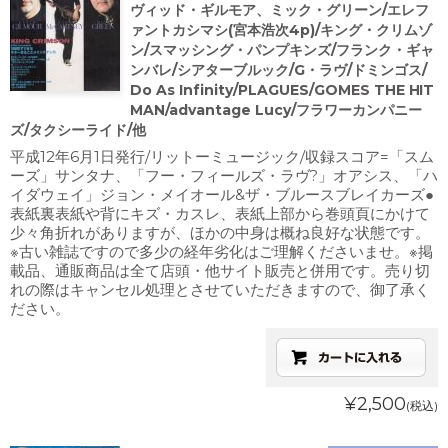
ヴィッド・ギルモア、ミック・グリーン/エレフ
ァントカシマシ(宮本浩次4p)/キング・クリムゾ
ン/スマッシング・パンプキンズ/フランク・ギャ
ンバレ/シアターブルック/G・ラヴ/ドミンゴス/
Do As Infinity/PLAGUES/GOMES THE HIT
MAN/advantage Lucy/フラワーカンパニー
ズ/タクシーライド/他
平成12年6月1日発行/リットーミュージック/収録スコア=「スム
ーズ」サンタナ、「フー・フィールズ・ラヴ?」オアシス、「ハ
イダウェイ」ジョン・メイオール&ザ・ブルースブレイカーズ●
表紙裏表紙や背にキズ・カスレ、表紙上部から巻頭頁にかけて
少々角折れがありますが、ほかの中身は概ね良好な状態です。
※古い雑誌ですので多少の経年劣化はご理解くださいませ。※掲
載品、通販商品は全て店頭・他サイト販売と併用です。売り切
れの際はキャンセル処理とさせていただきますので、御了承く
ださい。
¥2,500
(税込)