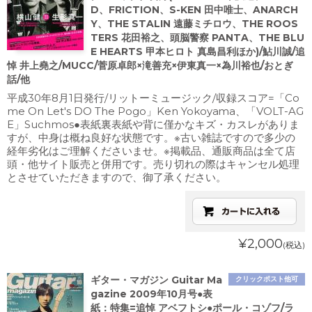
D、FRICTION、S-KEN 田中唯士、ANARCH
Y、THE STALIN 遠藤ミチロウ、THE ROOS
TERS 花田裕之、頭脳警察 PANTA、THE BLU
E HEARTS 甲本ヒロト 真島昌利ほか)/鮎川誠/追
悼 井上堯之/MUCC/菅原卓郎×滝善充×伊東真一×為川裕也/おとぎ
話/他
平成30年8月1日発行/リットーミュージック/収録スコア=「Co
me On Let's DO The Pogo」Ken Yokoyama、「VOLT-AG
E」Suchmos●表紙裏表紙や背に僅かなキズ・カスレがありま
すが、中身は概ね良好な状態です。※古い雑誌ですので多少の
経年劣化はご理解くださいませ。※掲載品、通販商品は全て店
頭・他サイト販売と併用です。売り切れの際はキャンセル処理
とさせていただきますので、御了承ください。
¥2,000
(税込)
ギター・マガジン Guitar Ma
クリックポスト他可
gazine 2009年10月号●表
紙：特集=追悼 アベフトシ●ポール・コゾフ/ラ