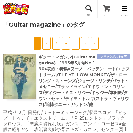
検索
カート
メニュー
「Guitar magazine」のタグ
会員登録
1
2
3
4
5
>
»
ログイン
ギター・マガジン(Guitar ma
クリックポスト他可
gazine) 1995年3月号No.1
90●表紙・特集=ヌーノ・ベッテンコート(エクス
トリーム)/THE YELLOW MONKEY/ザ・ロー
リング・ストーンズ/ジョージ・リンチ/パット・
メセニー/ブラッドライン/エドウィン・コリン
ズ/ディジー・ミズ・リジー/ドッジー/本田毅/ダ
ウン・セット/ティモ・トルキ(ストラトヴァリウ
ス)/追悼ダニー・ガットン/他
平成7年3月1日発行/リットーミュージック/収録スコア=「ヒッ
プ・トゥデイ」エクストリーム、「P-25ロンドン」ブラック・
クロウズ、「悪魔を憐れむ歌」ガンズ・アンド・ローゼズ●全
般に経年ヤケ、表紙裏表紙や背にキズ・カスレ、センター頁上