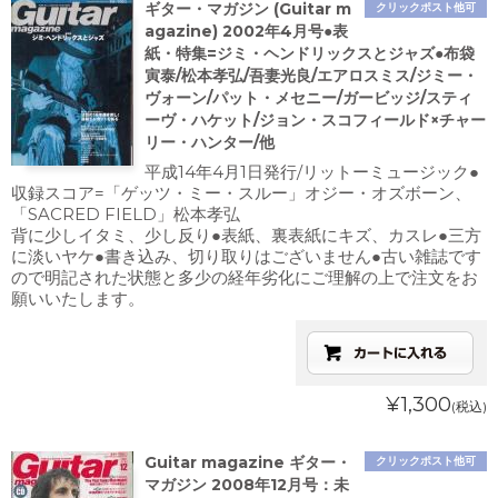
ギター・マガジン (Guitar m
クリックポスト他可
agazine) 2002年4月号●表
紙・特集=ジミ・ヘンドリックスとジャズ●布袋
寅泰/松本孝弘/吾妻光良/エアロスミス/ジミー・
ヴォーン/パット・メセニー/ガービッジ/スティ
ーヴ・ハケット/ジョン・スコフィールド×チャー
リー・ハンター/他
平成14年4月1日発行/リットーミュージック●
収録スコア=「ゲッツ・ミー・スルー」オジー・オズボーン、
「SACRED FIELD」松本孝弘
背に少しイタミ、少し反り●表紙、裏表紙にキズ、カスレ●三方
に淡いヤケ●書き込み、切り取りはございません●古い雑誌です
ので明記された状態と多少の経年劣化にご理解の上で注文をお
願いいたします。
¥1,300
(税込)
Guitar magazine ギター・
クリックポスト他可
マガジン 2008年12月号：未