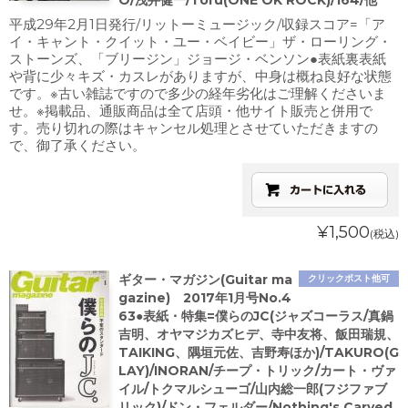
O/浅井健一/Toru(ONE OK ROCK)/164/他
平成29年2月1日発行/リットーミュージック/収録スコア=「ア
イ・キャント・クイット・ユー・ベイビー」ザ・ローリング・
ストーンズ、「ブリージン」ジョージ・ベンソン●表紙裏表紙
や背に少々キズ・カスレがありますが、中身は概ね良好な状態
です。※古い雑誌ですので多少の経年劣化はご理解くださいま
せ。※掲載品、通販商品は全て店頭・他サイト販売と併用で
す。売り切れの際はキャンセル処理とさせていただきますの
で、御了承ください。
¥1,500
(税込)
ギター・マガジン(Guitar ma
クリックポスト他可
gazine) 2017年1月号No.4
63●表紙・特集=僕らのJC(ジャズコーラス/真鍋
吉明、オヤマジカズヒデ、寺中友将、飯田瑞規、
TAIKING、隅垣元佐、吉野寿ほか)/TAKURO(G
LAY)/INORAN/チープ・トリック/カート・ヴァ
イル/トクマルシューゴ/山内総一郎(フジファブ
リック)/ドン・フェルダー/Nothing's Carved