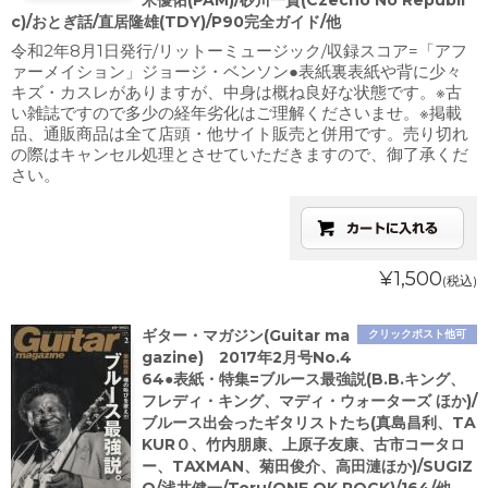
米優佑(PAM)/砂川一貴(Czecho No Republi
c)/おとぎ話/直居隆雄(TDY)/P90完全ガイド/他
令和2年8月1日発行/リットーミュージック/収録スコア=「アフ
ァーメイション」ジョージ・ベンソン●表紙裏表紙や背に少々
キズ・カスレがありますが、中身は概ね良好な状態です。※古
い雑誌ですので多少の経年劣化はご理解くださいませ。※掲載
品、通販商品は全て店頭・他サイト販売と併用です。売り切れ
の際はキャンセル処理とさせていただきますので、御了承くだ
さい。
¥1,500
(税込)
ギター・マガジン(Guitar ma
クリックポスト他可
gazine) 2017年2月号No.4
64●表紙・特集=ブルース最強説(B.B.キング、
フレディ・キング、マディ・ウォーターズ ほか)/
ブルース出会ったギタリストたち(真島昌利、TA
KURＯ、竹内朋康、上原子友康、古市コータロ
ー、TAXMAN、菊田俊介、高田漣ほか)/SUGIZ