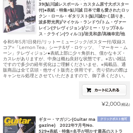
39(鮎川誠レスポール・カスタム原寸大ポスター
付)●表紙・特集=鮎川誠 日本で最も愛されたロッ
クン・ロール・ギタリスト(鮎川誠かく語りき、
波多野光男)/マイケル・ランドウ/トム・ヴァー
レイン(テレヴィジョン)/ジミー・リップ/ネル
ス・クライン(ウィルコ)/岩見和彦/高橋幸宏/他
令和5年5月1日発行/リットーミュージック/ポスター付/収録ス
コア=「Lemon Tea」シーナ&ザ・ロケッツ、「マーキー・ム
ーン」テレヴィジョン●表紙上部に少々角折れ、僅かなキズ・
カスレがありますが、中身は概ね良好な状態です。※古い雑誌
ですので多少の経年劣化はご理解くださいませ。※掲載品、通
販商品は全て店頭・他サイト販売と併用です。売り切れの際は
キャンセル処理とさせていただきますので、御了承ください。
¥2,000
(税込)
ギター・マガジン(Guitar ma
クリックポスト他可
gazine) 2022年7月号No.
529●表紙・特集=名手が明かす最高のストラ