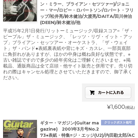
ン・ミラー、ブライアン・セツツァー)/ジョニ
ー・マー/ロビー・ロバートソン/ロバート・フリ
ップ/松井亮/鈴木健治/大渡亮/DAITA/田川伸治
(DEEN)/鈴木健治/他
平成15年2月1日発行/リットーミュージック/収録スコア=「ザ・
ピープル」ザ・ミュージック、「レッツ・リヴ・イット・アッ
プ」ブライアン・セッツアー・オーケストラ、「ザ・ウェイ
ト」ザ・バンド●表紙裏表紙や背にキズ・カスレ、一部頁底部
に角折れがありますが、ほかの中身は概ね良好な状態です。※
古い雑誌ですので多少の経年劣化はご理解くださいませ。※掲
載品、通販商品は全て店頭・他サイト販売と併用です。売り切
れの際はキャンセル処理とさせていただきますので、御了承く
ださい。
¥1,600
(税込)
ギター・マガジン(Guitar ma
クリックポスト他可
gazine) 2001年3月号No.2
73●表紙・特集=ジ・エッジ(U2)/内田勘太郎/AC