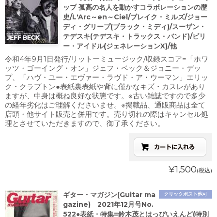
ップ 孤高の名人を動かすコラボレーションの歴
史/L'Arc～en～Ciel/ブレイク・ミルズ/ジョー
ディ・グリープ(ブラック・ミディ)/スーザン・
テデスキ(テデスキ・トラックス・バンド)/ビリ
ー・アイドル(ジェネレーションX)/他
令和4年9月1日発行/リットーミュージック/収録スコア=「ホワ
ッツ・ゴーイング・オン」ジェフ・ベック＆ジョニー・デッ
プ、「ハヴ・ユー・エヴァー・ラヴド・ア・ウーマン」エリッ
ク・クラプトン●表紙裏表紙や背に僅かなキズ・カスレがあり
ますが、中身は概ね良好な状態です。※古い雑誌ですので多少
の経年劣化はご理解くださいませ。※掲載品、通販商品は全て
店頭・他サイト販売と併用です。売り切れの際はキャンセル処
理とさせていただきますので、御了承ください。
¥1,500
(税込)
ギター・マガジン(Guitar ma
クリックポスト他可
gazine) 2021年12月号No.
522●表紙・特集=鈴木茂とはっぴいえんど(特別