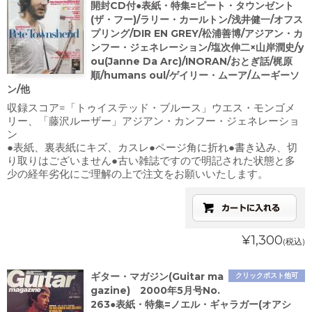
開封CD付●表紙・特集=ピート・タウンゼント
(ザ・フー)/ラリー・カールトン/浅井健一/オフス
プリング/DIR EN GREY/松浦善博/アジアン・カ
ンフー・ジェネレーション/塩次伸二×山岸潤史/y
ou(Janne Da Arc)/INORAN/おとぎ話/梶原
順/humans oul/ゲイリー・ムーア/ムーギーソ
ン/他
収録スコア=「トゥイステッド・ブルース」ウエス・モンゴメ
リー、「藤沢ルーザー」アジアン・カンフー・ジェネレーショ
ン
●表紙、裏表紙にキズ、カスレ●ページ角に折れ●書き込み、切
り取りはございません●古い雑誌ですので明記された状態と多
少の経年劣化にご理解の上で注文をお願いいたします。
¥1,300
(税込)
ギター・マガジン(Guitar ma
クリックポスト他可
gazine) 2000年5月号No.
263●表紙・特集=ノエル・ギャラガー(オアシ