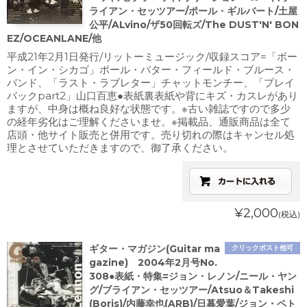
ライアン・セッツアー/ポール・ギルバート/土屋
公平/ALvino/ザ50回転ズ/The DUST'N' BON
EZ/OCEANLANE/他
平成21年2月1日発行/リットーミュージック/収録スコア=「ボー
ン・イン・シカゴ」ポール・バター・フィールド・ブルース・
バンド、「ラスト・ラブレター」チャットモンチー、「プレイ
バックpart2」山口百恵●表紙裏表紙や背にキズ・カスレがあり
ますが、中身は概ね良好な状態です。※古い雑誌ですので多少
の経年劣化はご理解くださいませ。※掲載品、通販商品は全て
店頭・他サイト販売と併用です。売り切れの際はキャンセル処
理とさせていただきますので、御了承ください。
¥2,000
(税込)
ギター・マガジン(Guitar ma
クリックポスト他可
gazine) 2004年2月号No.
308●表紙・特集=ジョン・レノン/ニール・ヤン
グ/ブライアン・セッツアー/Atsuo＆Takeshi
(Boris)/内藤幸也(ARB)/日暮愛葉/ジョン・ペト