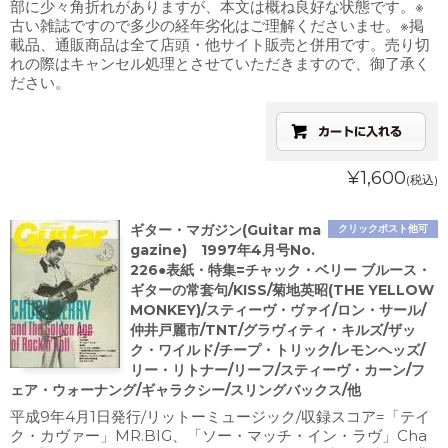
部に少々角折れがありますが、本文は概ね良好な状態です。※
古い雑誌ですので多少の経年劣化はご理解くださいませ。※掲
載品、通販商品は全て店頭・他サイト販売と併用です。売り切
れの際はキャンセル処理とさせていただきますので、御了承く
ださい。
¥1,600
(税込)
ギター・マガジン(Guitar ma
クリックポスト他可
gazine) 1997年4月号No.
226●表紙・特集=チャック・ベリー ブルース・
ギターの常套句/KISS/菊地英昭(THE YELLOW
MONKEY)/スティーヴ・ヴァイ/ロン・サール/
仲井戸麗市/TNT/グラヴィティ・キルズ/ザッ
ク・ワイルド/チープ・トリック/レモンヘッズ/
リー・リトナー/リーフ/スティーヴ・カーン/フ
ェア・ウォーナング/ギャラクシー/スリングバックス/他
平成9年4月1日発行/リットーミュージック/収録スコア=「テイ
ク・カヴァー」MR.BIG、「ソー・マッチ・イン・ラヴ」Cha