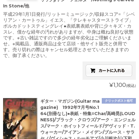
In Stone/他
平成29年1月1日発行/リットーミュージック/収録スコア=「シベ
リアン・カートゥル」イエス、「テレキャスターストライプ」
ポルカドットスティングレイ●表紙裏表紙や背に少々キズ・カ
スレ、僅かな経年の汚れがありますが、中身は概ね良好な状態
です。※古い雑誌ですので多少の経年劣化はご理解くださいま
せ。※掲載品、通販商品は全て店頭・他サイト販売と併用で
す。売り切れの際はキャンセル処理とさせていただきますの
で、御了承ください。
¥1,100
(税込)
ギター・マガジン(Guitar ma
クリックポスト他可
gazine) 1992年7月号No.1
64(別冊なし)●表紙・特集=Char/高崎晃(LOUD
NESS)/ブラック・クロウズ/アーク・エンジェル
ス/マーク・ホイットフィールド/デヴィッド・T.
ウォーカー/アイアン・メイデン/ブルース・サラ
セノ/ヴィシャス・ルーモアズ/小川銀次/山下和