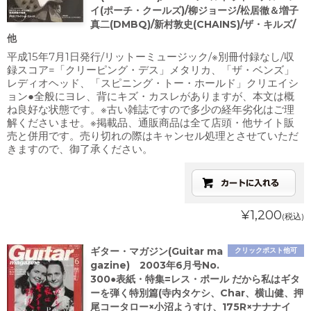
イ(ポーチ・クールズ)/柳ジョージ/松居徹＆増子
真二(DMBQ)/新村敦史(CHAINS)/ザ・キルズ/
他
平成15年7月1日発行/リットーミュージック/※別冊付録なし/収
録スコア=「クリーピング・デス」メタリカ、「ザ・ベンズ」
レディオヘッド、「スピニング・トー・ホールド」クリエイシ
ョン●全般にヨレ、背にキズ・カスレがありますが、本文は概
ね良好な状態です。※古い雑誌ですので多少の経年劣化はご理
解くださいませ。※掲載品、通販商品は全て店頭・他サイト販
売と併用です。売り切れの際はキャンセル処理とさせていただ
きますので、御了承ください。
¥1,200
(税込)
ギター・マガジン(Guitar ma
クリックポスト他可
gazine) 2003年6月号No.
300●表紙・特集=レス・ポール だから私はギタ
ーを弾く特別篇(寺内タケシ、Char、横山健、押
尾コータロー×小沼ようすけ、175R×ナナナイ