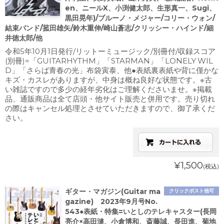
en、ニールX、小渕健太郎、生形真一、Sugi、
黒田晃年)/ブルーノ・メジャー/コリー・ウォン/
結束バンド/菰田雄矢/鈴木重伸/崎山蒼志/クリッシー・ハインド/細
井徳太郎/他
令和5年10月1日発行/リットーミュージック/別冊付/収録スコア
(別冊)=「GUITARHYTHM」「STARMAN」「LONELY WIL
D」「さらば青春の光」布袋寅泰、他●表紙裏表紙や背に僅かな
キズ・カスレがありますが、中身は概ね良好な状態です。※古
い雑誌ですので多少の経年劣化はご理解くださいませ。※掲載
品、通販商品は全て店頭・他サイト販売と併用です。売り切れ
の際はキャンセル処理とさせていただきますので、御了承くだ
さい。
¥1,500
(税込)
ギター・マガジン(Guitar ma
クリックポスト他可
gazine) 2023年9月号No.
543●表紙・特集=いとしのテレキャスター(長岡
亮介×高田漣、小倉博和、斎藤誠、長田進、菊地