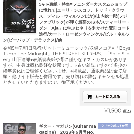
541●表紙・特集=フェンダーカスタムショップ
に憧れて(ユーリ・シスコフ、トッド・クラウ
ス、ディル・ウィルソンほか)/山内総一郎(フジ
ファブリック)が弾く最高の13本/スティーリー・
ダン「Aja」に学ぶヒネリを利かせた変則コード
進行/カート・ローゼンウィンケル/ビル・ネルソ
ン(ビーバップ・デラックス)/他
令和5年7月1日発行/リットーミュージック/収録スコア=「Boys
Jump The Midnight」THE STREET SLIDERS、「Solid Slid
er」山下達郎●表紙裏表紙や背に僅かなキズ・カスレがありま
すが、中身は概ね良好な状態です。※古い雑誌ですので多少の
経年劣化はご理解くださいませ。※掲載品、通販商品は全て店
頭・他サイト販売と併用です。売り切れの際はキャンセル処理
とさせていただきますので、御了承ください。
¥1,500
(税込)
ギター・マガジン(Guitar ma
クリックポスト他可
gazine) 2023年6月号No.