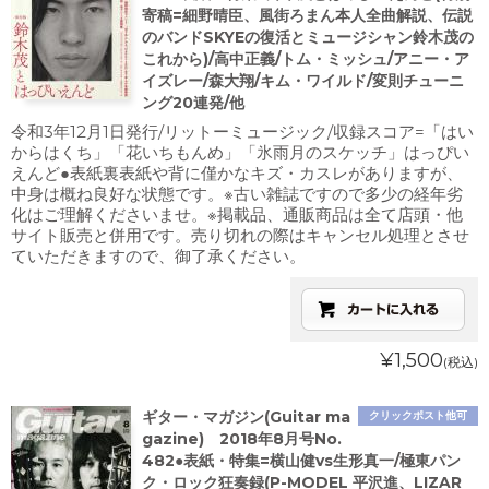
寄稿=細野晴臣、風街ろまん本人全曲解説、伝説
のバンドSKYEの復活とミュージシャン鈴木茂の
これから)/高中正義/トム・ミッシュ/アニー・ア
イズレー/森大翔/キム・ワイルド/変則チューニ
ング20連発/他
令和3年12月1日発行/リットーミュージック/収録スコア=「はい
からはくち」「花いちもんめ」「氷雨月のスケッチ」はっぴい
えんど●表紙裏表紙や背に僅かなキズ・カスレがありますが、
中身は概ね良好な状態です。※古い雑誌ですので多少の経年劣
化はご理解くださいませ。※掲載品、通販商品は全て店頭・他
サイト販売と併用です。売り切れの際はキャンセル処理とさせ
ていただきますので、御了承ください。
¥1,500
(税込)
ギター・マガジン(Guitar ma
クリックポスト他可
gazine) 2018年8月号No.
482●表紙・特集=横山健vs生形真一/極東パン
ク・ロック狂奏録(P-MODEL 平沢進、LIZAR