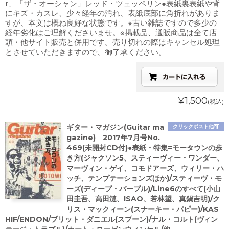
r、「ザ・オーシャン」レッド・ツェッペリン●表紙裏表紙や背
にキズ・カスレ、少々経年の汚れ、表紙底部に角折れがありま
すが、本文は概ね良好な状態です。※古い雑誌ですので多少の
経年劣化はご理解くださいませ。※掲載品、通販商品は全て店
頭・他サイト販売と併用です。売り切れの際はキャンセル処理
とさせていただきますので、御了承ください。
¥1,500
(税込)
ギター・マガジン(Guitar ma
クリックポスト他可
gazine) 2017年7月号No.
469(未開封CD付)●表紙・特集=モータウンの歩
き方(ジャクソン5、スティーヴィー・ワンダー、
マーヴィン・ゲイ、コモドアーズ、ウィリー・ハ
ッチ、テンプテーションズほか)/スティーヴ・モ
ーズ(ディープ・パープル)/Line6のすべて(小山
田圭吾、高田漣、ISAO、若林望、真鍋吉明)/ク
リス・マックィーン(スナーキー・パピー)/KAS
HIF/ENDON/ブリット・ダニエル(スプーン)/ナル・コルト(ヴィン