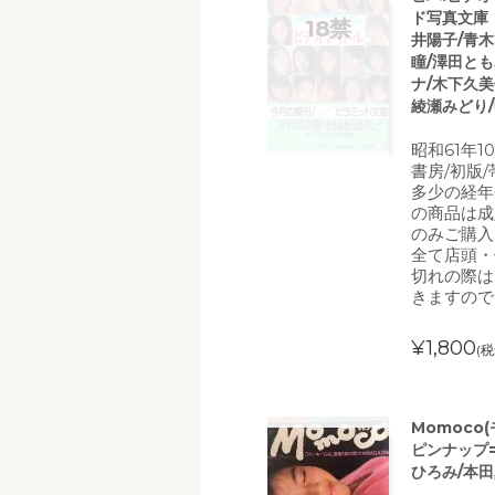
ド写真文庫 
井陽子/青木
瞳/澤田とも
ナ/木下久美
綾瀬みどり/
昭和61年
書房/初版
多少の経年
の商品は成
のみご購入
全て店頭・
切れの際は
きますので
¥1,800
(税
Momoco(
ピンナップ=
ひろみ/本田