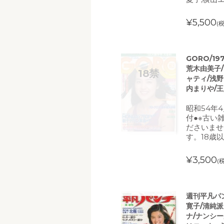
¥5,500
(
GORO/1
荒木由美子/
ャティ/浅野
内まりや/王
昭和54年
付●※古い
ださいませ
す。18歳
¥3,500
(
週刊平凡パン
寛子/清純
ナ/ナンシー