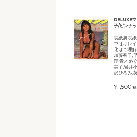
DELUXEマ
子/ピンナ
表紙裏表紙
中はキレイ
化はご理解
加藤香子,
淳,青木め
美子,岩井
沢ひろみ,
¥1,500
(税