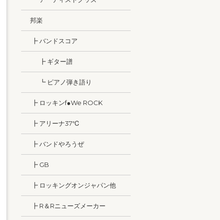
邦楽
┣ バンドスコア
┣ ギター譜
┗ ピアノ弾き語り
┣ ロッキンf●We ROCK
┣ アリーナ37℃
┣ バンドやろうぜ
┣ GB
┣ ロッキングオンジャパン他
┣ R＆Rニューズメーカー