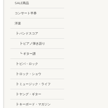
SALE商品
コンサート半券
洋楽
┣ バンドスコア
┣ ピアノ弾き語り
┗ ギター譜
┣ ビバ・ロック
┣ ロック・ショウ
┣ ミュージック・ライフ
┣ ヤング・ギター
┣ キーボード・マガジン