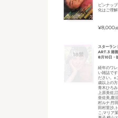
ピンナップ
化はご理解
¥8,000
(
スターランド 
ART.3 堀
8月10日・
経年のワレ
い雑誌です
ださい。※
歳以上の方
青木ひろみ
上原美佐,
亜佐美,鹿
村ルナ,竹
田村里沙,
こ,マリア
夏子,横山