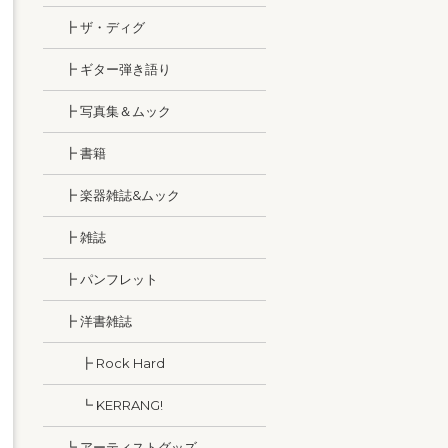
┣ ザ・ディグ
┣ ギター弾き語り
┣ 写真集＆ムック
┣ 書籍
┣ 楽器雑誌&ムック
┣ 雑誌
┣ パンフレット
┣ 洋書雑誌
┣ Rock Hard
┗ KERRANG!
┗ アーティストグッズ