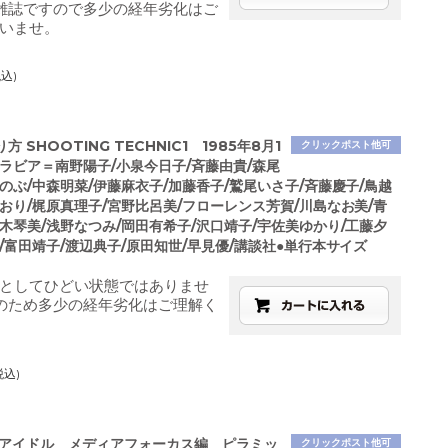
雑誌ですので多少の経年劣化はご
いませ。
税込)
 SHOOTING TECHNIC1 1985年8月1
クリックポスト他可
グラビア＝南野陽子/小泉今日子/斉藤由貴/森尾
のぶ/中森明菜/伊藤麻衣子/加藤香子/鷲尾いさ子/斉藤慶子/鳥越
おり/梶原真理子/宮野比呂美/フローレンス芳賀/川島なお美/青
木琴美/浅野なつみ/岡田有希子/沢口靖子/宇佐美ゆかり/工藤夕
/富田靖子/渡辺典子/原田知世/早見優/講談社●単行本サイズ
としてひどい状態ではありませ
のため多少の経年劣化はご理解く
税込)
オアイドル メディアフォーカス編 ピラミッ
クリックポスト他可