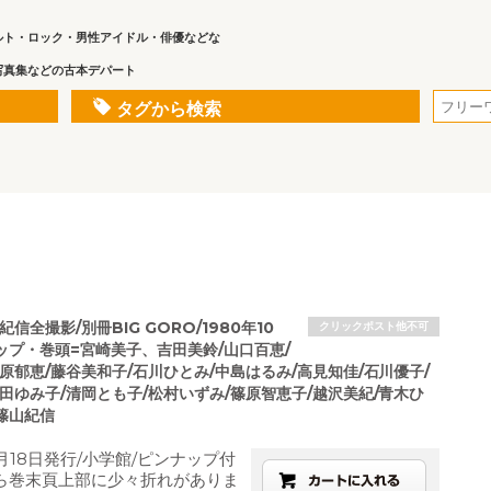
ルト・ロック・男性アイドル・俳優などな
写真集などの古本デパート
タグから検索
信全撮影/別冊BIG GORO/1980年10
クリックポスト他不可
ップ・巻頭=宮崎美子、吉田美鈴/山口百恵/
原郁恵/藤谷美和子/石川ひとみ/中島はるみ/高見知佳/石川優子/
田ゆみ子/清岡とも子/松村いずみ/篠原智恵子/越沢美紀/青木ひ
篠山紀信
月18日発行/小学館/ピンナップ付
ら巻末頁上部に少々折れがありま