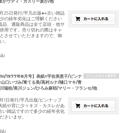
派かウディ・ガスリー派か/他
4月25日発行/平凡出版●※古い雑誌
少の経年劣化はご理解ください
載品、通販商品は全て店頭・他サ
併用です。売り切れの際はキャ
とさせていただきますので、御
い。
税込)
 oh!/1977年8月号】表紙=宇佐美恵子/ピンナ
クリックポスト他不可
山口いづみ/東てる美/高村ルナ/樋口マキ/青
川瑞枝/美川ジュン/ひろみ麻耶/マリー・フランセ/他
8月1日発行/平凡出版/ピンナップ
表紙や背に少々キズ・カスレがあ
古い雑誌ですので多少の経年劣化
ださいませ。
税込)