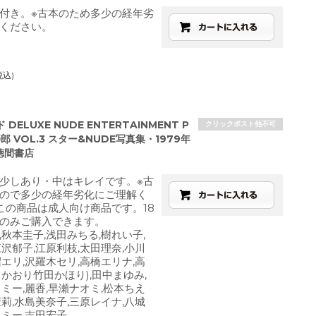
付き。※古本のため多少の経年劣
ください。
税込)
DELUXE NUDE ENTERTAINMENT P
クリックポスト他不可
善郎 VOL.3 スター&NUDE写真集・1979年
徳間書店
少しあり・中はキレイです。※古
ので多少の経年劣化にご理解く
この商品は成人向け商品です。18
のみご購入できます。
,秋本圭子,浅田みちる,樹れい子,
江沢郁子,江原利枝,太田理奈,小川
沼エリ,沢羅木セリ,高橋エリナ,高
田かおり竹田かほり),田中まゆみ,
トミー,麗香,早瀬ナオミ,松本ちえ
茉莉,水島美奈子,三原レイナ,八城
エミー,吉田宏子