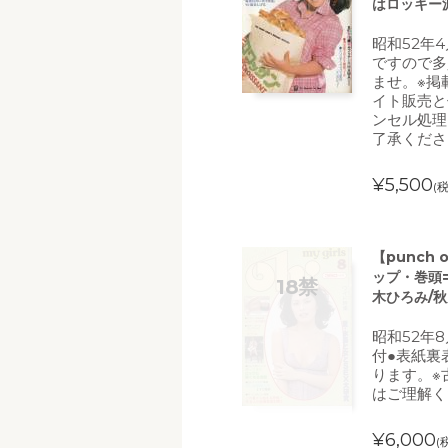
はロッキー
昭和52年
ですので多
ませ。※掲
イト販売と
ンセル処理
了承くださ
¥5,500
(
【punch
ップ・巻頭=
木ひろみ/秋
昭和52年
付●表紙裏
ります。※
はご理解く
¥6,000
(