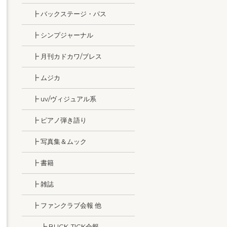
┣ バックステージ・パス
┣ シンプジャーナル
┣ 月刊カドカワ/ブレス
┣ ムジカ
┣ uv/ヴィジュアル系
┣ ピアノ弾き語り
┣ 写真集＆ムック
┣ 書籍
┣ 雑誌
┣ ファンクラブ会報 他
┣ BUCK-TICK会報