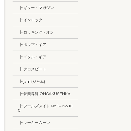
┣ ギター・マガジン
┣ インロック
┣ ロッキング・オン
┣ ポップ・ギア
┣ メタル・ギア
┣ クロスビート
┣ jam (ジャム)
┣ 音楽専科 ONGAKUSENKA
┣ フールズメイト No.1～No.10
0
┣ マーキームーン