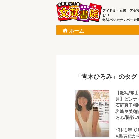
アイドル・女優・アダ
ど ！
雑誌バックナンバーや
ホーム
「青木ひろみ」のタグ
【激写/篠山紀
月】ピンナ
石野真子/榊
岩崎良美/稲
ろみ/撮影=
昭和5年10
●裏表紙か