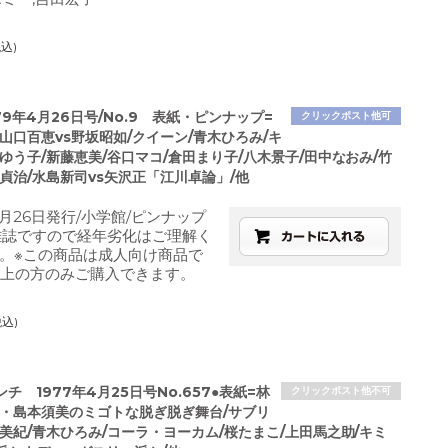
税込)
979年4月26日号/No.9 表紙・ピンナップ=
クリックポスト他可
山口百恵vs野坂昭如/クイーン/青木ひろみ/キ
ゆう子/新藤恵美/谷口マコ/倉田まり子/八木景子/田中なおみ/竹
貞治/水島新司vs矢沢正「江川卓論」/他
4月26日発行/小学館/ピンナップ
雑誌ですので経年劣化はご理解く
。※この商品は成人向け商品で
以上の方のみご購入できます。
税込)
チ 1977年4月25日号No.657●表紙=林
クリックポスト他不可
派・島本須美のミゴトな脱ぎ脱ぎ舞台/サブリ
美紀/青木ひろみ/コーラ・ヨーカム/桜たまこ/上田馬之助/キミ