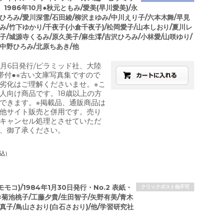
1986年10月●秋元ともみ/愛美(早川愛美)/永
ひろみ/愛川深雪/石田綾/柳沢まゆみ/中川えり子/六本木舞/早見
み/竹下ゆかり/千夜子(小倉千夜子)/松岡愛子/山本しおり/夏川レ
子/城源寺くるみ/原久美子/麻生澪/吉沢ひろみ/小林愛/山咲ゆり/
中野ひろみ/北原ちあき/他
10月6日発行/ピラミッド社、大陸
/帯付●※古い文庫写真集ですので
劣化はご理解くださいませ。※こ
人向け商品です。18歳以上の方
できます。※掲載品、通販商品は
他サイト販売と併用です。売り
キャンセル処理とさせていただ
、御了承ください。
込)
モモコ)/1984年1月30日発行・No.2 表紙・
クリックポスト他不可
菊池桃子/工藤夕貴/生田智子/矢野有美/青木
真子/鳥山さおり(白石さおり)/他/学習研究社