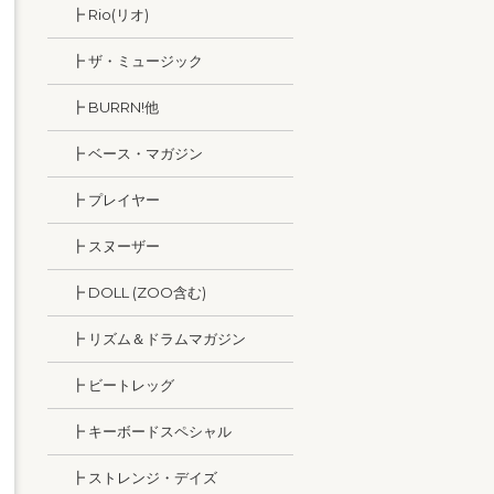
┣ Rio(リオ)
┣ ザ・ミュージック
┣ BURRN!他
┣ ベース・マガジン
┣ プレイヤー
┣ スヌーザー
┣ DOLL (ZOO含む)
┣ リズム＆ドラムマガジン
┣ ビートレッグ
┣ キーボードスペシャル
┣ ストレンジ・デイズ