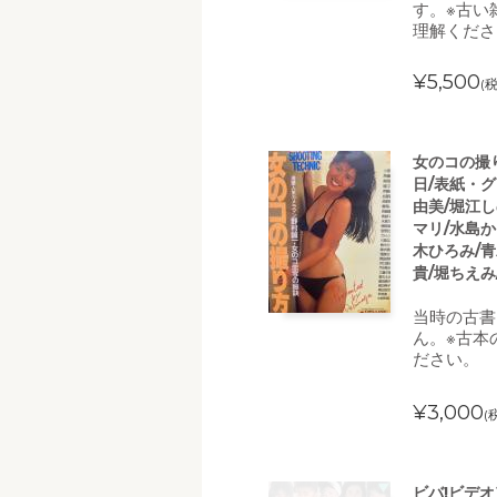
す。※古い
理解くださ
¥5,500
(
女のコの撮り方
日/表紙・
由美/堀江し
マリ/水島か
木ひろみ/青
貴/堀ちえみ
当時の古書
ん。※古本
ださい。
¥3,000
(
ビバ!ビデ