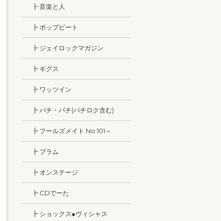
┣ 音楽と人
┣ ポップビート
┣ ジェイロックマガジン
┣ ギグス
┣ ワッツイン
┣ パチ・パチ(パチロク含む)
┣ フールズメイト No.101～
┣ プラム
┣ オンステージ
┣ CDでーた
┣ ショックス●ヴィシャス