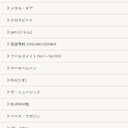
┣ メタル・ギア
┣ クロスビート
┣ jam (ジャム)
┣ 音楽専科 ONGAKUSENKA
┣ フールズメイト No.1～No.100
┣ マーキームーン
┣ Rio(リオ)
┣ ザ・ミュージック
┣ BURRN!他
┣ ベース・マガジン