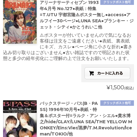
アリーナサーティセブン 1993
クリックポスト他可
年4月号 No.127●表紙：特集
=T.UTU 宇都宮隆⚠️ポスター無し●access●ア
ルフイー30ページ●LUNA SEA●ブランキー・ジ
ェット・シティ●かとうれいこ他
⚠️ポスターが付いていませんので気になるお
客様は注文をご遠慮ください●表紙、裏表紙
にキズ、カスレ●ページ角に小さな折れ●書き
込み切り取りはございません●古い雑誌ですので明記された状
態と多少の経年劣化にご理解の上で注文をお願いいたします。
¥1,500
(税込)
バックステージ・パス(B・PA
クリックポスト他可
SS) 1996年10月号●表紙・特
集＆ポスター付=ラルク・アン・シエル●貴水博
之/hide/GLAY/LUNA SEA/THE YELLOW M
ONKEY/Eins:Vier/黒夢/T.M.Revolution/Ice
man/TOKIO/他