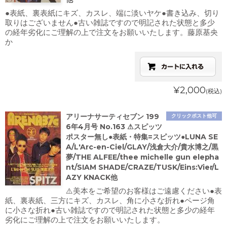
●表紙、裏表紙にキズ、カスレ、端に淡いヤケ●書き込み、切り
取りはございません●古い雑誌ですので明記された状態と多少
の経年劣化にご理解の上で注文をお願いいたします。藤原基央
か
¥2,000
(税込)
アリーナサーティセブン 199
クリックポスト他可
6年4月号 No.163 ⚠スピッツ
ポスター無し●表紙・特集=スピッツ●LUNA SE
A/L'Arc-en-Ciel/GLAY/浅倉大介/貴水博之/黒
夢/THE ALFEE/thee michelle gun elepha
nt/SIAM SHADE/CRAZE/TUSK/Eins:Vier/L
AZY KNACK他
⚠️美本をご希望のお客様はご遠慮ください●表
紙、裏表紙、三方にキズ、カスレ、角に小さな折れ●ページ角
に小さな折れ●古い雑誌ですので明記された状態と多少の経年
劣化にご理解の上で注文をお願いいたします。