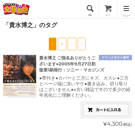
検索
カート
メニュー
「貴水博之」のタグ
会員登録
1
2
>
»
ログイン
貴水博之 ご指名ありがとうご
クリックポスト他可
ざいます●2005年9月27日初
版第1刷発行：ソニー・マカジンズ
●帯付き●カバーと三方にキズ、カスレ●三方
とページ端に淡いヤケ●書き込み、切り取り
はございません●※古い雑誌ですので多少の経
年劣化にご理解ください。
¥4,300
(税込)