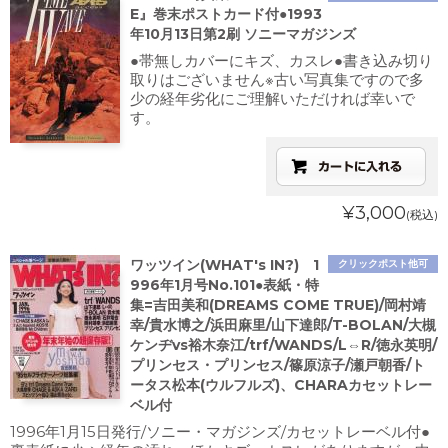
E』巻末ポストカード付●1993
年10月13日第2刷 ソニーマガジンズ
●帯無しカバーにキズ、カスレ●書き込み切り
取りはございません※古い写真集ですので多
少の経年劣化にご理解いただければ幸いで
す。
¥3,000
(税込)
ワッツイン(WHAT's IN?) 1
クリックポスト他可
996年1月号No.101●表紙・特
集=吉田美和(DREAMS COME TRUE)/岡村靖
幸/貴水博之/浜田麻里/山下達郎/T-BOLAN/大槻
ケンヂvs裕木奈江/trf/WANDS/L⇔R/徳永英明/
プリンセス・プリンセス/篠原涼子/瀬戸朝香/ト
ータス松本(ウルフルズ)、CHARAカセットレー
ベル付
1996年1月15日発行/ソニー・マガジンズ/カセットレーベル付●