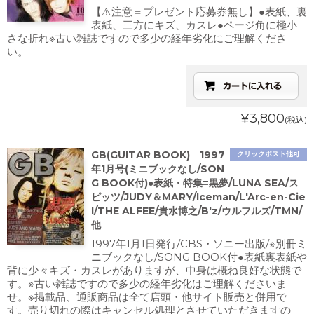
【⚠️注意＝プレゼント応募券無し】●表紙、裏
表紙、三方にキズ、カスレ●ページ角に極小
さな折れ※古い雑誌ですので多少の経年劣化にご理解くださ
い。
¥3,800
(税込)
GB(GUITAR BOOK) 1997
クリックポスト他可
年1月号(ミニブックなし/SON
G BOOK付)●表紙・特集=黒夢/LUNA SEA/ス
ピッツ/JUDY＆MARY/Iceman/L'Arc-en-Cie
l/THE ALFEE/貴水博之/B'z/ウルフルズ/TMN/
他
1997年1月1日発行/CBS・ソニー出版/※別冊ミ
ニブックなし/SONG BOOK付●表紙裏表紙や
背に少々キズ・カスレがありますが、中身は概ね良好な状態で
す。※古い雑誌ですので多少の経年劣化はご理解くださいま
せ。※掲載品、通販商品は全て店頭・他サイト販売と併用で
す。売り切れの際はキャンセル処理とさせていただきますの