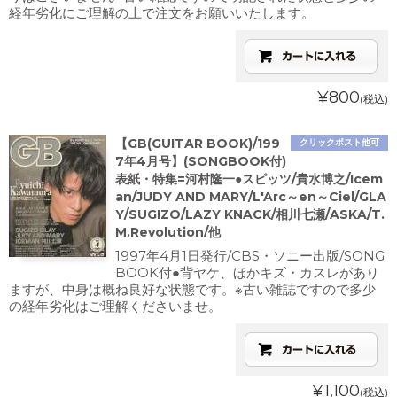
経年劣化にご理解の上で注文をお願いいたします。
¥800
(税込)
【GB(GUITAR BOOK)/199
クリックポスト他可
7年4月号】(SONGBOOK付)
表紙・特集=河村隆一●スピッツ/貴水博之/Icem
an/JUDY AND MARY/L'Arc～en～Ciel/GLA
Y/SUGIZO/LAZY KNACK/相川七瀬/ASKA/T.
M.Revolution/他
1997年4月1日発行/CBS・ソニー出版/SONG
BOOK付●背ヤケ、ほかキズ・カスレがあり
ますが、中身は概ね良好な状態です。※古い雑誌ですので多少
の経年劣化はご理解くださいませ。
¥1,100
(税込)