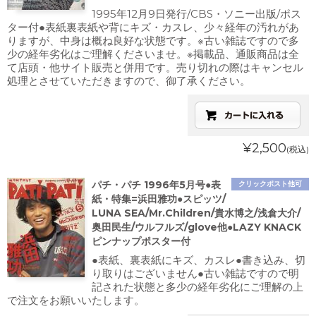
1995年12月9日発行/CBS・ソニー出版/ポス
ター付●表紙裏表紙や背にキズ・カスレ、少々経年の汚れがあ
りますが、中身は概ね良好な状態です。※古い雑誌ですので多
少の経年劣化はご理解くださいませ。※掲載品、通販商品は全
て店頭・他サイト販売と併用です。売り切れの際はキャンセル
処理とさせていただきますので、御了承ください。
¥2,500
(税込)
パチ・パチ 1996年5月号●表
クリックポスト他可
紙・特集=浜田雅功●スピッツ/
LUNA SEA/Mr.Children/貴水博之/浅倉大介/
奥田民生/ウルフルズ/glove他●LAZY KNACK
ピンナップポスター付
●表紙、裏表紙にキズ、カスレ●書き込み、切
り取りはございません●古い雑誌ですので明
記された状態と多少の経年劣化にご理解の上
で注文をお願いいたします。