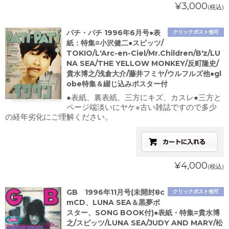
¥3,000
(税込)
パチ・パチ 1996年6月号●表
クリックポスト他可
紙：特集=小沢健二●スピッツ/
TOKIO/L'Arc-en-Ciel/Mr.Children/B'z/LU
NA SEA/THE YELLOW MONKEY/反町隆史/
貴水博之/浅倉大介/藤井フミヤ/ウルフルズ他●gl
obe特集＆綴じ込みポスター付
●表紙、裏表紙、三方にキズ、カスレ●三方と
ページ端淡いにヤケ※古い雑誌ですので多少
の経年劣化にご理解ください。
¥4,000
(税込)
GB 1996年11月号(未開封8c
クリックポスト他可
mCD、LUNA SEA＆黒夢ポ
スター、SONG BOOK付)●表紙・特集=貴水博
之/スピッツ/LUNA SEA/JUDY AND MARY/松