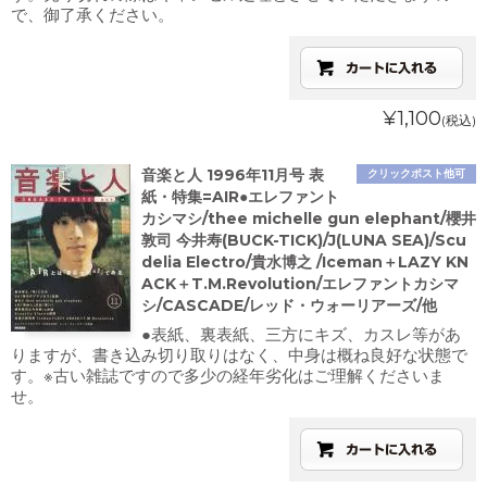
で、御了承ください。
¥1,100
(税込)
音楽と人 1996年11月号 表
クリックポスト他可
紙・特集=AIR●エレファント
カシマシ/thee michelle gun elephant/櫻井
敦司 今井寿(BUCK-TICK)/J(LUNA SEA)/Scu
delia Electro/貴水博之 /Iceman＋LAZY KN
ACK＋T.M.Revolution/エレファントカシマ
シ/CASCADE/レッド・ウォーリアーズ/他
●表紙、裏表紙、三方にキズ、カスレ等があ
りますが、書き込み切り取りはなく、中身は概ね良好な状態で
す。※古い雑誌ですので多少の経年劣化はご理解くださいま
せ。