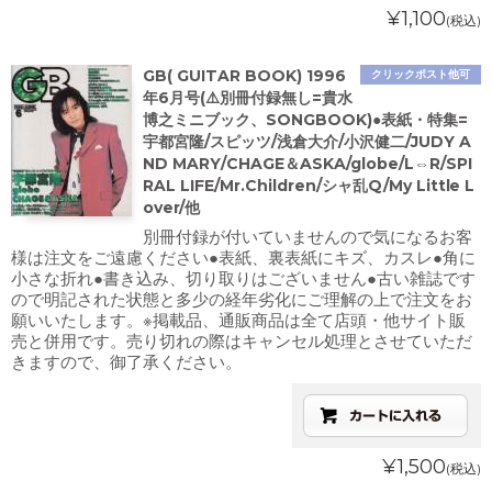
¥1,100
(税込)
GB( GUITAR BOOK) 1996
クリックポスト他可
年6月号(⚠️別冊付録無し=貴水
博之ミニブック、SONGBOOK)●表紙・特集=
宇都宮隆/スピッツ/浅倉大介/小沢健二/JUDY A
ND MARY/CHAGE＆ASKA/globe/L⇔R/SPI
RAL LIFE/Mr.Children/シャ乱Q/My Little L
over/他
別冊付録が付いていませんので気になるお客
様は注文をご遠慮ください●表紙、裏表紙にキズ、カスレ●角に
小さな折れ●書き込み、切り取りはございません●古い雑誌です
ので明記された状態と多少の経年劣化にご理解の上で注文をお
願いいたします。※掲載品、通販商品は全て店頭・他サイト販
売と併用です。売り切れの際はキャンセル処理とさせていただ
きますので、御了承ください。
¥1,500
(税込)