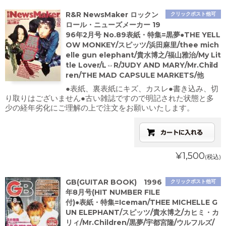
R&R NewsMaker ロックン
クリックポスト他可
ロール・ニューズメーカー 19
96年2月号 No.89表紙・特集=黒夢●THE YELL
OW MONKEY/スピッツ/浜田麻里/thee mich
elle gun elephant/貴水博之/福山雅治/My Lit
tle Lover/L⇔R/JUDY AND MARY/Mr.Child
ren/THE MAD CAPSULE MARKETS/他
●表紙、裏表紙にキズ、カスレ●書き込み、切
り取りはございません●古い雑誌ですので明記された状態と多
少の経年劣化にご理解の上で注文をお願いいたします。
¥1,500
(税込)
GB(GUITAR BOOK) 1996
クリックポスト他可
年8月号(HIT NUMBER FILE
付)●表紙・特集=Iceman/THEE MICHELLE G
UN ELEPHANT/スピッツ/貴水博之/カヒミ・カ
リィ/Mr.Children/黒夢/宇都宮隆/ウルフルズ/