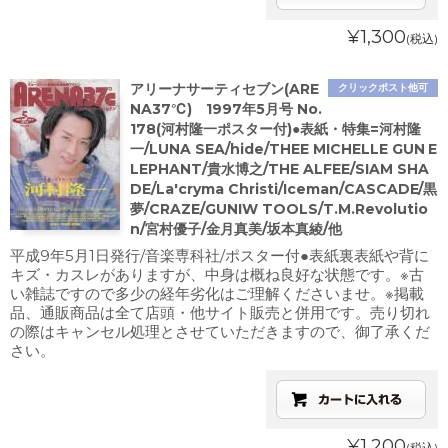
¥1,300
(税込)
アリーナサーティセブン(ARE
クリックポスト他可
NA37℃) 1997年5月号 No.
178(河村隆一ポスター付)●表紙・特集=河村隆
一/LUNA SEA/hide/THEE MICHELLE GUN E
LEPHANT/貴水博之/THE ALFEE/SIAM SHA
DE/La'cryma Christi/Iceman/CASCADE/黒
夢/CRAZE/GUNIW TOOLS/T.M.Revolutio
n/宮村優子/金月真美/坂本真綾/他
平成9年5月1日発行/音楽専科社/ポスター付●表紙裏表紙や背に
キズ・カスレがありますが、中身は概ね良好な状態です。※古
い雑誌ですので多少の経年劣化はご理解くださいませ。※掲載
品、通販商品は全て店頭・他サイト販売と併用です。売り切れ
の際はキャンセル処理とさせていただきますので、御了承くだ
さい。
¥1,200
(税込)