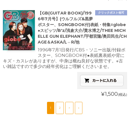
【GB(GUITAR BOOK)/199
クリックポスト他可
6年7月号】(ウルフルズ&黒夢
ポスター、SONGBOOK付)表紙・特集=globe
●スピッツ/B'z/浅倉大介/貴水博之/THEE MICH
ELLE GUN ELEPHANT/宇都宮隆/奥田民生/CH
AGE＆ASKA/L⇔R/他
1996年7月1日発行/CBS・ソニー出版/付録ポ
スター、SONGBOOK付●表紙裏表紙や背に
キズ・カスレがありますが、中身は概ね良好な状態です。※古
い雑誌ですので多少の経年劣化はご理解くださいませ。
¥1,500
(税込)
1
2
>
»