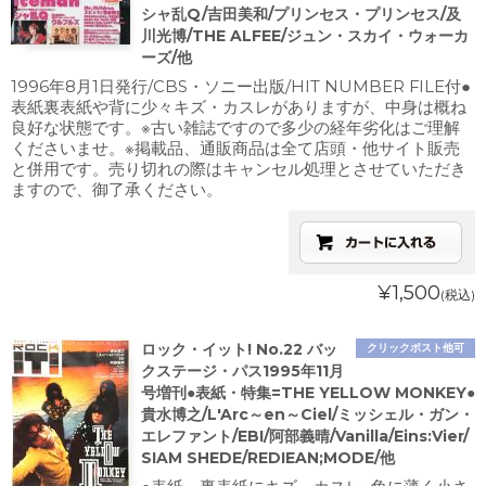
シャ乱Q/吉田美和/プリンセス・プリンセス/及
川光博/THE ALFEE/ジュン・スカイ・ウォーカ
ーズ/他
1996年8月1日発行/CBS・ソニー出版/HIT NUMBER FILE付●
表紙裏表紙や背に少々キズ・カスレがありますが、中身は概ね
良好な状態です。※古い雑誌ですので多少の経年劣化はご理解
くださいませ。※掲載品、通販商品は全て店頭・他サイト販売
と併用です。売り切れの際はキャンセル処理とさせていただき
ますので、御了承ください。
¥1,500
(税込)
ロック・イット! No.22 バッ
クリックポスト他可
クステージ・パス1995年11月
号増刊●表紙・特集=THE YELLOW MONKEY●
貴水博之/L'Arc～en～Ciel/ミッシェル・ガン・
エレファント/EBI/阿部義晴/Vanilla/Eins:Vier/
SIAM SHEDE/REDIEAN;MODE/他