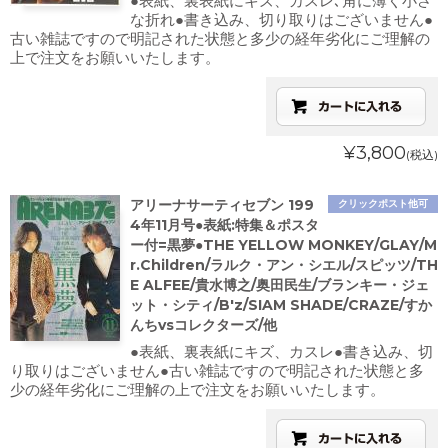
●表紙、裏表紙にキズ、カスレ､角に薄く小さ
な折れ●書き込み、切り取りはございません●
古い雑誌ですので明記された状態と多少の経年劣化にご理解の
上で注文をお願いいたします。
¥3,800
(税込)
アリーナサーティセブン 199
クリックポスト他可
4年11月号●表紙:特集＆ポスタ
ー付=黒夢●THE YELLOW MONKEY/GLAY/M
r.Children/ラルク・アン・シエル/スピッツ/TH
E ALFEE/貴水博之/奥田民生/ブランキー・ジェ
ット・シティ/B'z/SIAM SHADE/CRAZE/すか
んちvsコレクターズ/他
●表紙、裏表紙にキズ、カスレ●書き込み、切
り取りはございません●古い雑誌ですので明記された状態と多
少の経年劣化にご理解の上で注文をお願いいたします。