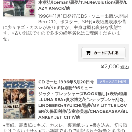
本孝弘/Iceman/黒夢/T.M.Revolution/黒夢/L
AZY KNACK/他
1996年11月1日発行/CBS・ソニー出版/未開封
8cmCD、ポスター、SB付●表紙裏表紙や背
に少々キズ・カスレがありますが、中身は概ね良好な状態で
す。※古い雑誌ですので多少の経年劣化はご理解くださいま
せ。
¥2,000
(税込)
CDでーた 1996年5月20日号
クリックポスト他可
vol.8/No.8(※別冊'96ミュー
ジック・フレッシャーズBOOK無し)●表紙:特集
=LUNA SEA●貴水博之/ピンナップ=シャ乱Q、
LINDBERG●RYUICHI/黒夢/MY LITTLE LOV
ER/久保田利伸/安室奈美恵/CHAGE&ASKA/BL
ANKEY JET CITY/他
●表紙、裏表紙にキズ、カスレ、裏表紙シミ●書き込み、切り取
りはございません●古い雑誌ですので明記された状態と多少の