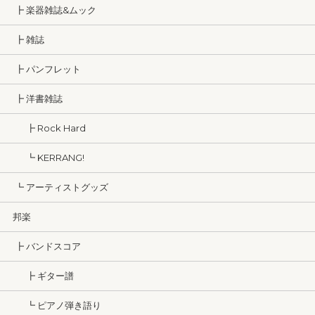
┣ 楽器雑誌&ムック
┣ 雑誌
┣ パンフレット
┣ 洋書雑誌
┣ Rock Hard
┗ KERRANG!
┗ アーティストグッズ
邦楽
┣ バンドスコア
┣ ギター譜
┗ ピアノ弾き語り