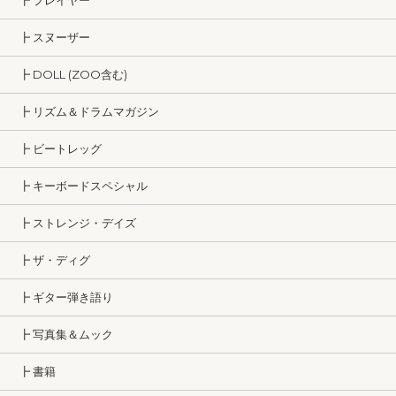
┣ プレイヤー
┣ スヌーザー
┣ DOLL (ZOO含む)
┣ リズム＆ドラムマガジン
┣ ビートレッグ
┣ キーボードスペシャル
┣ ストレンジ・デイズ
┣ ザ・ディグ
┣ ギター弾き語り
┣ 写真集＆ムック
┣ 書籍