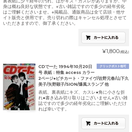
裏表紙に少々経年の汚れ、ほかキズ・カスレがありますが、中
身は概ね良好な状態です。※古い雑誌ですので多少の経年劣化
はご理解くださいませ。※掲載品、通販商品は全て店頭・他サ
イト販売と併用です。売り切れの際はキャンセル処理とさせて
いただきますので、御了承ください。
¥1,800
(税込)
CDでーた 1994年10月20日
クリックポスト他可
号 表紙：特集 access カラー
2ページ●ピチカート・ファイヴ/佐野元春/山下久
美子/矢野顕子/SION/爆風スランプ 他
表紙、裏表紙にキズ、カスレ●角に小さな折
れ●書き込み切り取りはございません※古い雑
誌ですので多少の経年劣化にご理解いただけ
れば幸いです。