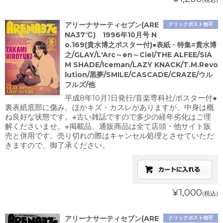
アリーナサーティセブン(ARE
クリックポスト他可
NA37℃) 1996年10月号 N
o.169(貴水博之ポスター付)●表紙・特集=貴水博
之/GLAY/L'Arc～en～Ciel/THE ALFEE/SIA
M SHADE/Iceman/LAZY KNACK/T.M.Revo
lution/黒夢/SMILE/CASCADE/CRAZE/ウル
フルズ/他
平成8年10月1日発行/音楽専科社/ポスター付●
裏表紙底部に傷み、ほかキズ・カスレがありますが、中身は概
ね良好な状態です。※古い雑誌ですので多少の経年劣化はご理
解くださいませ。※掲載品、通販商品は全て店頭・他サイト販
売と併用です。売り切れの際はキャンセル処理とさせていただ
きますので、御了承ください。
¥1,000
(税込)
アリーナサーティセブン(ARE
クリックポスト他可