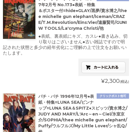
7年2月号 No.173●表紙・特集
＆ポスター付=hide●GLAY/黒夢/貴水博之/the
e michelle gun elephant/Iceman/CRAZ
E/T.M.Revolution/Eins:Vier/遠藤賢司/GUNI
W TOOLS/La'cryma Christi/他
●表紙、裏表紙にキズ、カスレ●書き込み、切
り取りはございません●古い雑誌ですので明
記された状態と多少の経年劣化にご理解の上で注文をお願いい
たします。
¥2,300
(税込)
パチ・パチ 1996年12月号●表
クリックポスト他可
紙・特集=LUNA SEA/ピンナ
ップ=LUNA SEA＆SPITZ●スピッツ/貴水博之/
JUDY AND MARY/L'Arc～en～Ciel/氷室京
介/SOPHIA/thee michelle gun elephant/
Puffy/ウルフルズ/My Little Lover/シャ乱Q/
他