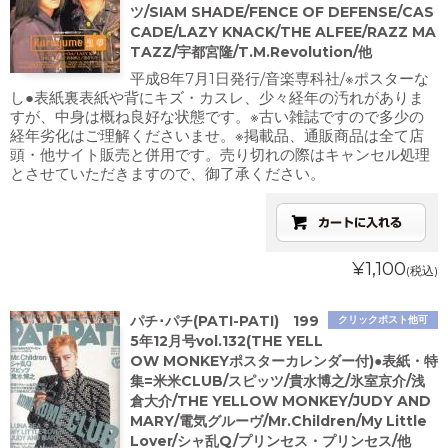
ツ/SIAM SHADE/FENCE OF DEFENSE/CAS
CADE/LAZY KNACK/THE ALFEE/RAZZ MA
TAZZ/宇都宮隆/T.M.Revolution/他
平成8年7月1日発行/音楽専科社/※ポスターな
し●表紙裏表紙や背にキズ・カスレ、少々経年の汚れがありま
すが、中身は概ね良好な状態です。※古い雑誌ですので多少の
経年劣化はご理解くださいませ。※掲載品、通販商品は全て店
頭・他サイト販売と併用です。売り切れの際はキャンセル処理
とさせていただきますので、御了承ください。
¥1,100
(税込)
パチ･パチ(PATI-PATI) 199
クリックポスト他可
5年12月号vol.132(THE YELL
OW MONKEYポスターカレンダー付)●表紙・特
集=米米CLUB/スピッツ/貴水博之/氷室京介/浅
倉大介/THE YELLOW MONKEY/JUDY AND
MARY/電気グルーヴ/Mr.Children/My Little
Lover/シャ乱Q/プリンセス・プリンセス/他