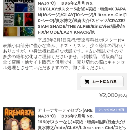
NA37℃) 1996年2月号 No.
161(GLAYポスター5枚付)●表紙・特集=X JAPA
N(18ページ)/GLAY(10ページ)/L'Arc-en-Ciel(1
0ページ)/貴水博之/浅倉大介/スピッツ/CRAZE/
SIAM SHADE/THE ALFEE/Eins:Vier/黒夢/IN
FIX/MODE/LAZY KNACK/他
平成8年2月1日発行/音楽専科社/ポスター付●
表紙小口部分に僅かな痛み、キズ・カスレ、少々経年の汚れが
ありますが、中身は概ね良好な状態です。※古い雑誌ですので
多少の経年劣化はご理解くださいませ。※掲載品、通販商品は
全て店頭・他サイト販売と併用です。売り切れの際はキャンセ
ル処理とさせていただきますので、御了承ください。
¥2,000
(税込)
アリーナサーティセブン(ARE
クリックポスト他可
NA37℃) 1996年7月号 No.
166(ポスターなし)●表紙・特集=黒夢/浅倉大介/
貴水博之/hide/GLAY/L'Arc～en～Ciel/スピッ