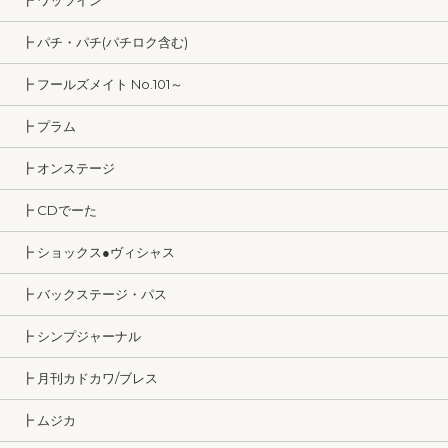
┣ ワッツイン
┣ パチ・パチ(パチロク含む)
┣ フールズメイト No.101～
┣ プラム
┣ オンステージ
┣ CDでーた
┣ ショックス●ヴィシャス
┣ バックステージ・パス
┣ シンプジャーナル
┣ 月刊カドカワ/ブレス
┣ ムジカ