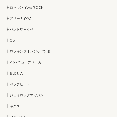
┣ ロッキンf●We ROCK
┣ アリーナ37℃
┣ バンドやろうぜ
┣ GB
┣ ロッキングオンジャパン他
┣ R＆Rニューズメーカー
┣ 音楽と人
┣ ポップビート
┣ ジェイロックマガジン
┣ ギグス