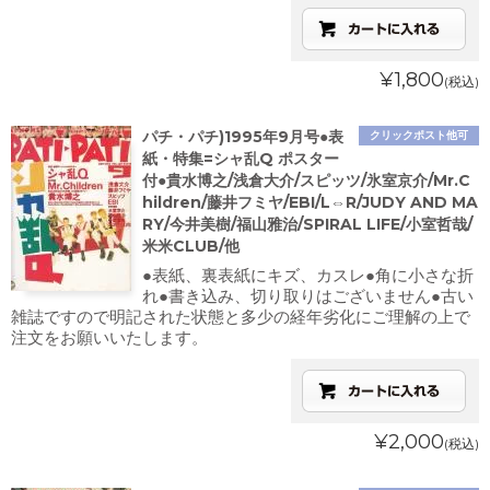
¥1,800
(税込)
パチ・パチ)1995年9月号●表
クリックポスト他可
紙・特集=シャ乱Q ポスター
付●貴水博之/浅倉大介/スピッツ/氷室京介/Mr.C
hildren/藤井フミヤ/EBI/L⇔R/JUDY AND MA
RY/今井美樹/福山雅治/SPIRAL LIFE/小室哲哉/
米米CLUB/他
●表紙、裏表紙にキズ、カスレ●角に小さな折
れ●書き込み、切り取りはございません●古い
雑誌ですので明記された状態と多少の経年劣化にご理解の上で
注文をお願いいたします。
¥2,000
(税込)