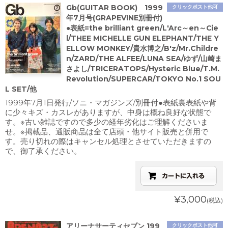
Gb(GUITAR BOOK) 1999
クリックポスト他可
年7月号(GRAPEVINE別冊付)
●表紙=the brilliant green/L'Arc～en～Cie
l/THEE MICHELLE GUN ELEPHANT/THE Y
ELLOW MONKEY/貴水博之/B'z/Mr.Childre
n/ZARD/THE ALFEE/LUNA SEA/ゆず/山崎ま
さよし/TRICERATOPS/Hysteric Blue/T.M.
Revolution/SUPERCAR/TOKYO No.1 SOU
L SET/他
1999年7月1日発行/ソニ・マガジンズ/別冊付●表紙裏表紙や背
に少々キズ・カスレがありますが、中身は概ね良好な状態で
す。※古い雑誌ですので多少の経年劣化はご理解くださいま
せ。※掲載品、通販商品は全て店頭・他サイト販売と併用で
す。売り切れの際はキャンセル処理とさせていただきますの
で、御了承ください。
¥3,000
(税込)
アリーナサーティセブン 199
クリックポスト他可