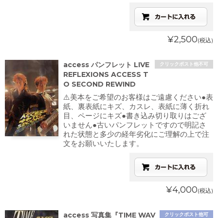
¥2,500
(税込)
access パンフレット LIVE
クリックポスト他不可
REFLEXIONS ACCESS T
O SECOND REWIND
⚠️美本をご希望のお客様はご遠慮ください●表
紙、裏表紙にキズ、カスレ、表紙に薄く折れ
目、ページにキズ●書き込み切り取りはござ
いません●古いパンフレットですので明記さ
れた状態と多少の経年劣化にご理解の上で注
文をお願いいたします。
¥4,000
(税込)
access 写真集『TIME WAV
クリックポスト他可