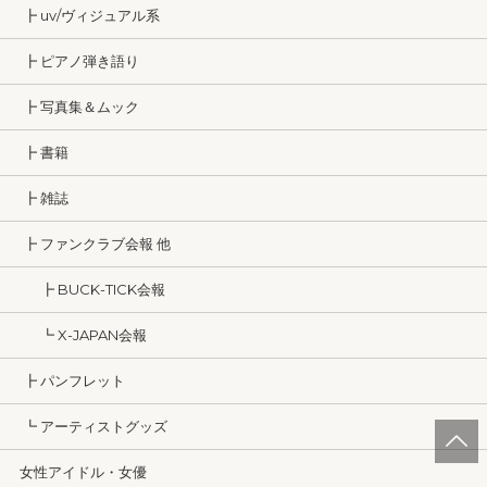
┣ uv/ヴィジュアル系
┣ ピアノ弾き語り
┣ 写真集＆ムック
┣ 書籍
┣ 雑誌
┣ ファンクラブ会報 他
┣ BUCK-TICK会報
┗ X-JAPAN会報
┣ パンフレット
┗ アーティストグッズ
女性アイドル・女優