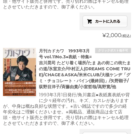
頭・他サイト販売と併用です。売り切れの際はキャンセル処理
とさせていただきますので、御了承ください。
¥2,000
(税込)
月刊カドカワ 1993年3月
クリックポスト他不可
号 vol.11No.3●表紙・特集=
吉川晃司 たどり着く場所/たま あの街この街たま
の道/氷室京介/中村正人(DREAMS COME TRU
E)/CHAGE＆ASKA/米米CLUB/大槻ケンヂ「グ
ミ・チョコレート・パイン(最終回)」/矢野顕子/
荻野目洋子/斉藤由貴/小室哲哉/高野寛/他
1993年3月1日発行/角川書店●表紙裏表紙や背
に少々経年の汚れ、キズ、カスレがあります
が、中身は概ね良好な状態です。※古い雑誌ですので多少の経
年劣化はご理解くださいませ。※掲載品、通販商品は全て店
頭・他サイト販売と併用です。売り切れの際はキャンセル処理
とさせていただきますので、御了承ください。