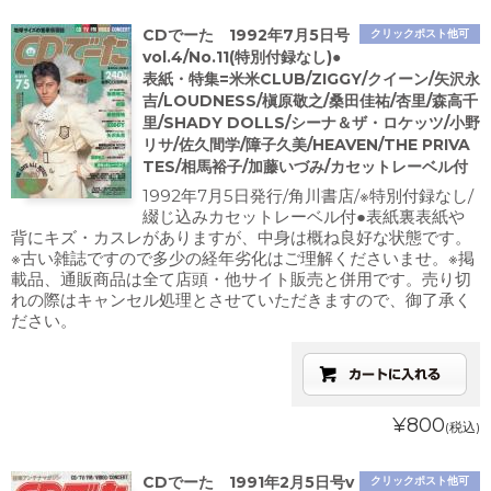
CDでーた 1992年7月5日号
クリックポスト他可
vol.4/No.11(特別付録なし)●
表紙・特集=米米CLUB/ZIGGY/クイーン/矢沢永
吉/LOUDNESS/槇原敬之/桑田佳祐/杏里/森高千
里/SHADY DOLLS/シーナ＆ザ・ロケッツ/小野
リサ/佐久間学/障子久美/HEAVEN/THE PRIVA
TES/相馬裕子/加藤いづみ/カセットレーベル付
1992年7月5日発行/角川書店/※特別付録なし/
綴じ込みカセットレーベル付●表紙裏表紙や
背にキズ・カスレがありますが、中身は概ね良好な状態です。
※古い雑誌ですので多少の経年劣化はご理解くださいませ。※掲
載品、通販商品は全て店頭・他サイト販売と併用です。売り切
れの際はキャンセル処理とさせていただきますので、御了承く
ださい。
¥800
(税込)
CDでーた 1991年2月5日号v
クリックポスト他可