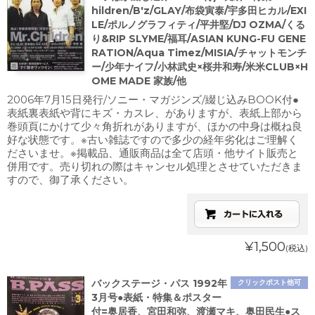
hildren/B'z/GLAY/布袋寅泰/宇多田ヒカル/EXI
LE/ポルノグラフィティ/平井堅/DJ OZMA/くる
り&RIP SLYME/福耳/ASIAN KUNG-FU GENE
RATION/Aqua Timez/MISIA/チャットモンチ
ー/少年ナイフ/小林武史×桜井和寿/米米CLUB×H
OME MADE 家族/他
2006年7月15日発行/ソニー・マガジンズ/綴じ込みBOOK付●
表紙裏表紙や背にキズ・カスレ、がありますが、表紙上部から
巻頭頁にかけて少々角折れがありますが、ほかの中身は概ね良
好な状態です。※古い雑誌ですので多少の経年劣化はご理解く
ださいませ。※掲載品、通販商品は全て店頭・他サイト販売と
併用です。売り切れの際はキャンセル処理とさせていただきま
すので、御了承ください。
¥1,500
(税込)
バックステージ・パス 1992年
クリックポスト他可
3月号●表紙・特集＆ポスター
付=奥居香、宮田和弥、渡瀬マキ、奥田民生●ス