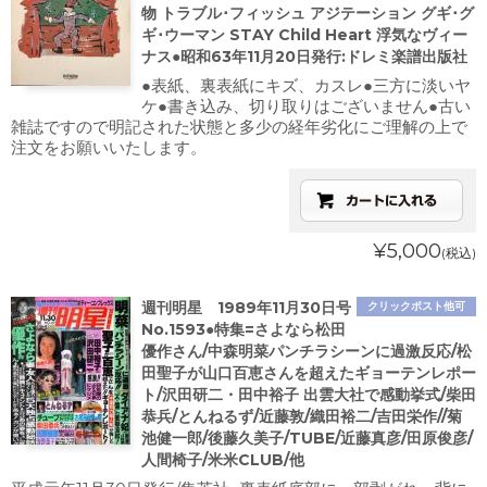
物 トラブル･フィッシュ アジテーション グギ･グ
ギ･ウーマン STAY Child Heart 浮気なヴィー
ナス●昭和63年11月20日発行:ドレミ楽譜出版社
●表紙、裏表紙にキズ、カスレ●三方に淡いヤ
ケ●書き込み、切り取りはございません●古い
雑誌ですので明記された状態と多少の経年劣化にご理解の上で
注文をお願いいたします。
¥5,000
(税込)
週刊明星 1989年11月30日号
クリックポスト他可
No.1593●特集=さよなら松田
優作さん/中森明菜パンチラシーンに過激反応/松
田聖子が山口百恵さんを超えたギョーテンレポー
ト/沢田研二・田中裕子 出雲大社で感動挙式/柴田
恭兵/とんねるず/近藤敦/織田裕二/吉田栄作//菊
池健一郎/後藤久美子/TUBE/近藤真彦/田原俊彦/
人間椅子/米米CLUB/他