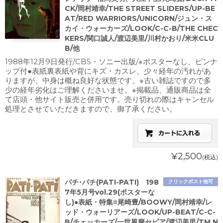
CK/岡村靖幸/THE STREET SLIDERS/UP-BE
AT/RED WARRIORS/UNICORN/ジュン・ス
カイ・ウォーカーズ/LOOK/C-C-B/THE CHEC
KERS/関口誠人/渡辺美里/川村かおり/米米CLU
B/他
1988年12月9日発行/CBS・ソニー出版/※ポスターなし、ピンナ
ップ付●表紙裏表紙や背にキズ・カスレ、少々経年の汚れがあ
りますが、中身は概ね良好な状態です。※古い雑誌ですので多
少の経年劣化はご理解くださいませ。※掲載品、通販商品は全
て店頭・他サイト販売と併用です。売り切れの際はキャンセル
処理とさせていただきますので、御了承ください。
¥2,500
(税込)
パチ･パチ(PATI-PATI) 198
クリックポスト他可
7年5月号vol.29(ポスターな
し)●表紙・特集=尾崎豊/BOOWY/岡村靖幸/レ
ッド・ウォーリアーズ/LOOK/UP-BEAT/C-C-
B/チェッカーズ/一世風靡セピア/渡辺美里/TM N