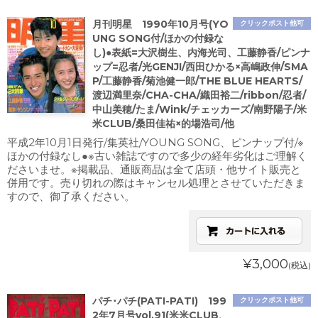
月刊明星 1990年10月号(YO
クリックポスト他可
UNG SONG付/ほかの付録な
し)●表紙=大沢樹生、内海光司、工藤静香/ピンナ
ップ=忍者/光GENJI/西田ひかる×高嶋政伸/SMA
P/工藤静香/菊池健一郎/THE BLUE HEARTS/
渡辺満里奈/CHA-CHA/織田裕二/ribbon/忍者/
中山美穂/たま/Wink/チェッカーズ/南野陽子/米
米CLUB/桑田佳祐×的場浩司/他
平成2年10月1日発行/集英社/YOUNG SONG、ピンナップ付/※
ほかの付録なし●※古い雑誌ですので多少の経年劣化はご理解く
ださいませ。※掲載品、通販商品は全て店頭・他サイト販売と
併用です。売り切れの際はキャンセル処理とさせていただきま
すので、御了承ください。
¥3,000
(税込)
パチ･パチ(PATI-PATI) 199
クリックポスト他可
2年7月号vol.91(米米CLUB、