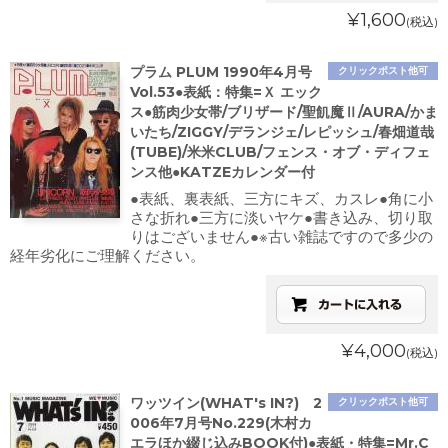
¥1,600
(税込)
プラム PLUM 1990年4月号
クリックポスト他可
Vol.53●表紙：特集=Ｘ エック
ス●筋肉少女帯/ブリザード/聖飢魔Ⅱ/AURA/かま
いたち/ZIGGY/デランジェ/レピッシュ/春畑道哉
(TUBE)/米米CLUB/フェンス・オブ・ディフェ
ンス他●KATZEカレンダー付
●表紙、裏表紙、三方にキズ、カスレ●角に小
さな折れ●三方に淡いヤケ●書き込み、切り取
りはございません●※古い雑誌ですので多少の
経年劣化にご理解ください。
¥4,000
(税込)
ワッツイン(WHAT's IN?) 2
クリックポスト他可
006年7月号No.229(木村カ
エラほか綴じ込みBOOK付)●表紙・特集=Mr.C