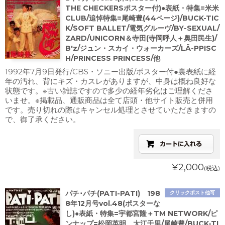
THE CHECKERSポスター付)●表紙・特集=米米
CLUB/追悼特集=尾崎豊(44ページ)/BUCK-TIC
K/SOFT BALLET/電気グルーヴ/BY-SEXUAL/
ZARD/UNICORN＆寺田(寺岡呼人＋奥田民生)/
B'z/ジュン・スカイ・ウォーカーズ/LÄ-PPISC
H/PRINCESS PRINCESS/他
1992年7月9日発行/CBS・ソニー出版/ポスター付●裏表紙に経
年の汚れ、背にキズ・カスレがありますが、中身は概ね良好な
状態です。※古い雑誌ですので多少の経年劣化はご理解くださ
いませ。※掲載品、通販商品は全て店頭・他サイト販売と併用
です。売り切れの際はキャンセル処理とさせていただきますの
で、御了承ください。
¥2,000
(税込)
パチ･パチ(PATI-PATI) 198
クリックポスト他可
8年12月号vol.48(ポスターな
し)●表紙・特集=宇都宮隆＋TM NETWORK/ピ
ンナップ=松岡英明、大江千里/尾崎豊/BUCK-TI