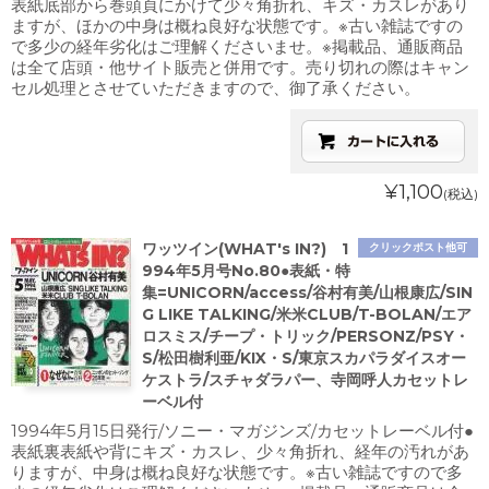
表紙底部から巻頭頁にかけて少々角折れ、キズ・カスレがあり
ますが、ほかの中身は概ね良好な状態です。※古い雑誌ですの
で多少の経年劣化はご理解くださいませ。※掲載品、通販商品
は全て店頭・他サイト販売と併用です。売り切れの際はキャン
セル処理とさせていただきますので、御了承ください。
¥1,100
(税込)
ワッツイン(WHAT's IN?) 1
クリックポスト他可
994年5月号No.80●表紙・特
集=UNICORN/access/谷村有美/山根康広/SIN
G LIKE TALKING/米米CLUB/T-BOLAN/エア
ロスミス/チープ・トリック/PERSONZ/PSY・
S/松田樹利亜/KIX・S/東京スカパラダイスオー
ケストラ/スチャダラパー、寺岡呼人カセットレ
ーベル付
1994年5月15日発行/ソニー・マガジンズ/カセットレーベル付●
表紙裏表紙や背にキズ・カスレ、少々角折れ、経年の汚れがあ
りますが、中身は概ね良好な状態です。※古い雑誌ですので多