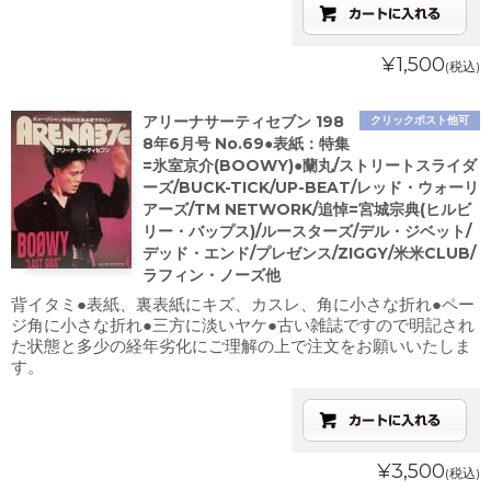
¥1,500
(税込)
アリーナサーティセブン 198
クリックポスト他可
8年6月号 No.69●表紙：特集
=氷室京介(BOOWY)●蘭丸/ストリートスライダ
ーズ/BUCK-TICK/UP-BEAT/レッド・ウォーリ
アーズ/TM NETWORK/追悼=宮城宗典(ヒルビ
リー・バップス)/ルースターズ/デル・ジベット/
デッド・エンド/プレゼンス/ZIGGY/米米CLUB/
ラフィン・ノーズ他
背イタミ●表紙、裏表紙にキズ、カスレ、角に小さな折れ●ペー
ジ角に小さな折れ●三方に淡いヤケ●古い雑誌ですので明記され
た状態と多少の経年劣化にご理解の上で注文をお願いいたしま
す。
¥3,500
(税込)