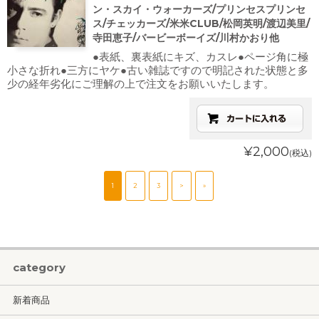
ン・スカイ・ウォーカーズ/プリンセスプリンセ
ス/チェッカーズ/米米CLUB/松岡英明/渡辺美里/
寺田恵子/バービーボーイズ/川村かおり他
●表紙、裏表紙にキズ、カスレ●ページ角に極
小さな折れ●三方にヤケ●古い雑誌ですので明記された状態と多
少の経年劣化にご理解の上で注文をお願いいたします。
¥2,000
(税込)
1
2
3
>
»
category
新着商品