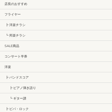
店長のおすすめ
フライヤー
┣ 洋楽チラシ
┗ 邦楽チラシ
SALE商品
コンサート半券
洋楽
┣ バンドスコア
┣ ピアノ弾き語り
┗ ギター譜
┣ ビバ・ロック