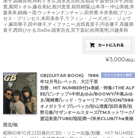
美子,高橋良明,仲村トオル,清水宏次郎,生稲晃子,荻野目洋子,阿部
寛,風間トオル,藤谷美紀,相川恵里,前田耕陽,山本淳一,中山美穂,井
森美幸,錦織一清,ウッチャンナンチャン,田所豊,今井美樹,プリン
セス・プリンセス,本田美奈子,ラフィン・ノーズ,ボン・ジョヴ
ィ,麻田華子,田中律子,ティファニー,吉田真里子,円谷優子,斉藤満
喜子,西田ひかる,BaBe,国実百合,宮下直紀,松岡英明,川越美和
¥3,000
(税込)
GB(GUITAR BOOK) 1986
クリックポスト他可
年12月号(レベッカ、大江千里
別冊、HIT NUMBER付)●表紙・特集=THE ALF
EE/ピンナップ=中村あゆみ/BOOWY/中島みゆ
き/尾崎豊/レッド・ウォーリアーズ/SION/1986
オメガトライブ/レベッカ/杉山清貴/浜田省吾/佐
野元春/サザンオールスターズ/TMネットワーク/
渡辺美里/TUBE/稲垣潤一/米米CLUB/The東南
西北/他
昭和61年10月22日発行/CBS・ソニー出版/別冊、HIT NUMBE