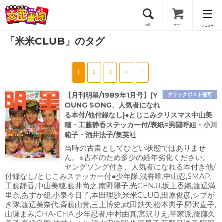
検索
カート
メニュー
「米米CLUB」のタグ
会員登録
1
2
3
>
»
ログイン
【月刊明星/1989年1月号】(Y
クリックポスト他可
OUNG SONG、人気者になれ
る本付/他付録なし)●とじこみクリスマス中山美
穂・工藤静香ステッカー付/表紙=男闘呼組・小川
範子・酒井法子/集英社
当時の古書としてひどい状態ではありませ
ん。※古本のため多少の経年劣化ください。
ヤングソング付き、人気者になれる本付き他/
付録なし/とじこみステッカー付●少年隊,浅香唯,中山忍,SMAP,
工藤静香,中山美穂,藤井尚之,南野陽子,光GENJI,坂上香織,渡辺満
里奈,あすか組,小泉今日子,本田理沙,米米CLUB,田原俊彦,シブが
き隊,渡辺美奈代,斉藤由貴,三上博史,武田鉄矢,松本典子,野沢直子,
山瀬まみ,CHA-CHA,少年忍者,中村由真,宮沢りえ,平家派,後藤久