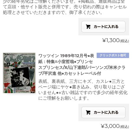
少の経年劣化はご理解くださいませ。※掲載品、通販商品は全
て店頭・他サイト販売と併用です。売り切れの際はキャンセル
処理とさせていただきますので、御了承ください。
¥1,300
(税込)
ワッツイン 1989年12月号●表
クリックポスト他可
紙：特集=小室哲哉●プリンセ
スプリンセス/X/山下達郎/パーソンズ/米米クラ
ブ/平沢進 他●カセットレーベル付
表紙、裏表紙、三方にキズ、カスレ●三方と
ページ端にヤケ●書き込み、切り取りはござ
いません●※古い雑誌ですので多少の経年劣化
にご理解をお願いします。
¥3,000
(税込)