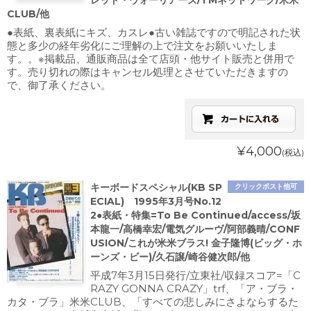
レッド・ウォーリアーズ/TMネットワーク/米米
CLUB/他
●表紙、裏表紙にキズ、カスレ●古い雑誌ですので明記された状
態と多少の経年劣化にご理解の上で注文をお願いいたしま
す。。※掲載品、通販商品は全て店頭・他サイト販売と併用で
す。売り切れの際はキャンセル処理とさせていただきますの
で、御了承ください。
¥4,000
(税込)
キーボードスペシャル(KB SP
クリックポスト他可
ECIAL) 1995年3月号No.12
2●表紙・特集=To Be Continued/access/坂
本龍一/高橋幸宏/電気グルーヴ/阿部義晴/CONF
USION/これが米米ブラス! 金子隆博(ビッグ・ホ
ーンズ・ビー)/久石譲/崎谷健次郎/他
平成7年3月15日発行/立東社/収録スコア=「C
RAZY GONNA CRAZY」trf、「ア・ブラ・
カタ・ブラ」米米CLUB、「すべての悲しみにさよならするた