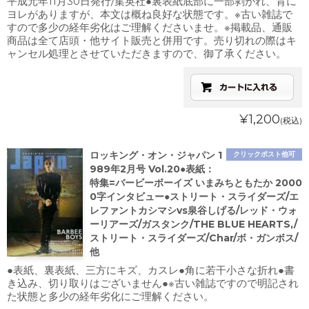
平成元年11月30日発行/集英社●裏表紙底部に一部剥がれ、背に
ヨレがありますが、本文は概ね良好な状態です。※古い雑誌で
すので多少の経年劣化はご理解くださいませ。※掲載品、通販
商品は全て店頭・他サイト販売と併用です。売り切れの際はキ
ャンセル処理とさせていただきますので、御了承ください。
¥1,200
(税込)
ロッキング・オン・ジャパン 1
クリックポスト他可
989年2月号 Vol.20●表紙：
特集=バービーボーイズ いまみちともたか 2000
0字インタビュー●ストリート・スライダーズ/エ
レファントカシマシvs泉谷しげる/レッド・ウォ
ーリアーズ/ガスタンク/THE BLUE HEARTS,/
ストリート・スライダーズ/Char/ボ・ガンボス/
他
●表紙、裏表紙、三方にキズ、カスレ●角に若干小さな折れ●書
き込み、切り取りはございません●※古い雑誌ですので明記され
た状態と多少の経年劣化にご理解ください。