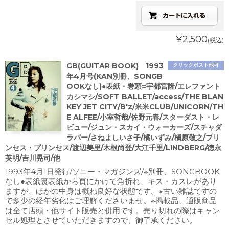
¥2,500
(税込)
GB(GUITAR BOOK) 1993
クリックポスト他可
年4月号(KAN別冊、SONGB
OOKなし)●表紙・巻頭=宇都宮隆/エレファント
カシマシ/SOFT BALLET/access/THE BLAN
KEY JET CITY/B'z/米米CLUB/UNICORN/TH
E ALFEE/小室哲哉/佐野元春/スターダスト・レ
ビュー/ジュン・スカイ・ウォーカーズ/スチャダ
ラパー/さねよしいさ子/橘いずみ/槇原敬之/プリ
ンセス・プリンセス/渡辺美里/木根尚登/大江千里/LINDBERG/徳永
英明/吉川晃司/他
1993年4月1日発行/ソニー・マガジンズ/※別冊、SONGBOOK
なし●表紙裏表紙から頁にかけて角折れ、キズ・カスレがあり
ますが、ほかの中身は概ね良好な状態です。※古い雑誌ですの
で多少の経年劣化はご理解くださいませ。※掲載品、通販商品
は全て店頭・他サイト販売と併用です。売り切れの際はキャン
セル処理とさせていただきますので、御了承ください。