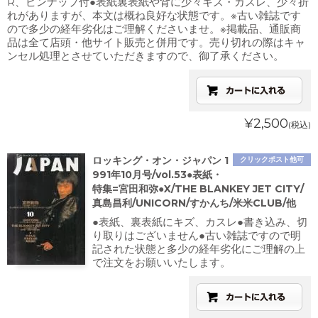
R、ピンナップ付●表紙裏表紙や背に少々キズ・カスレ、少々折
れがありますが、本文は概ね良好な状態です。※古い雑誌です
ので多少の経年劣化はご理解くださいませ。※掲載品、通販商
品は全て店頭・他サイト販売と併用です。売り切れの際はキャ
ンセル処理とさせていただきますので、御了承ください。
¥2,500
(税込)
ロッキング・オン・ジャパン 1
クリックポスト他可
991年10月号/vol.53●表紙・
特集=宮田和弥●X/THE BLANKEY JET CITY/
真島昌利/UNICORN/すかんち/米米CLUB/他
●表紙、裏表紙にキズ、カスレ●書き込み、切
り取りはございません●古い雑誌ですので明
記された状態と多少の経年劣化にご理解の上
で注文をお願いいたします。