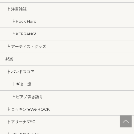
┣ 洋書雑誌
┣ Rock Hard
┗ KERRANG!
┗ アーティストグッズ
邦楽
┣ バンドスコア
┣ ギター譜
┗ ピアノ弾き語り
┣ ロッキンf●We ROCK
┣ アリーナ37℃