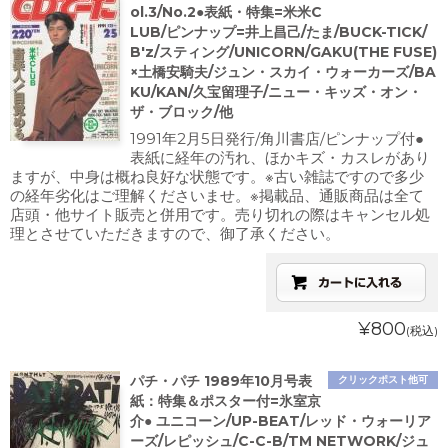
ol.3/No.2●表紙・特集=米米C
LUB/ピンナップ=井上昌己/たま/BUCK-TICK/
B'z/スティング/UNICORN/GAKU(THE FUSE)
×土橋安騎夫/ジュン・スカイ・ウォーカーズ/BA
KU/KAN/久宝留理子/ニュー・キッズ・オン・
ザ・ブロック/他
1991年2月5日発行/角川書店/ピンナップ付●
表紙に経年の汚れ、ほかキズ・カスレがあり
ますが、中身は概ね良好な状態です。※古い雑誌ですので多少
の経年劣化はご理解くださいませ。※掲載品、通販商品は全て
店頭・他サイト販売と併用です。売り切れの際はキャンセル処
理とさせていただきますので、御了承ください。
¥800
(税込)
パチ・パチ 1989年10月号表
クリックポスト他可
紙：特集＆ポスター付=氷室京
介● ユニコーン/UP-BEAT/レッド・ウォーリア
ーズ/レピッシュ/C-C-B/TM NETWORK/ジュ