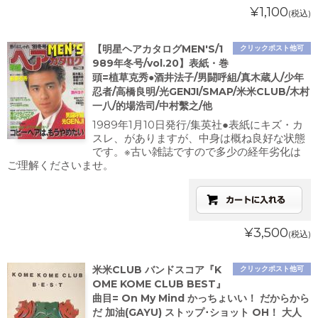
¥1,100
(税込)
【明星ヘアカタログMEN'S/1
クリックポスト他可
989年冬号/vol.20】表紙・巻
頭=植草克秀●酒井法子/男闘呼組/真木蔵人/少年
忍者/高橋良明/光GENJI/SMAP/米米CLUB/木村
一八/的場浩司/中村繫之/他
1989年1月10日発行/集英社●表紙にキズ・カ
スレ、がありますが、中身は概ね良好な状態
です。※古い雑誌ですので多少の経年劣化は
ご理解くださいませ。
¥3,500
(税込)
米米CLUB バンドスコア『K
クリックポスト他可
OME KOME CLUB BEST』
曲目= On My Mind かっちょいい！ だからから
だ 加油(GAYU) ストップ･ショット OH！ 大人