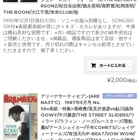
RSONZ/松任谷由実/徳永英明/高野寛/松岡英明/
THE BOOM/大江千里/米米CLUB/他
1990年12月1日発行/CBS・ソニー出版/※別冊なし、SONGBO
OK付●表紙裏表紙や背に少々キズ・カスレがありますが、中身
は概ね良好な状態です。※古い雑誌ですので多少の経年劣化は
ご理解くださいませ。※掲載品、通販商品は全て店頭・他サイ
ト販売と併用です。売り切れの際はキャンセル処理とさせてい
ただきますので、御了承ください。
¥2,000
(税込)
アリーナサーティセブン(ARE
クリックポスト他可
NA37℃) 1987年5月号 No.
56●表紙・特集=尾崎豊/高見沢俊彦vs鮎川誠/B
OOWY/中川勝彦/THE STREET SLIDERS/ウ
ィラード/ラフィン・ノーズ/ルースターズ/聖飢
魔II/アースシェイカー/千年COMETS/シェイデ
ィードールズ/有頂天/UP-BEAT/VOW WOW/