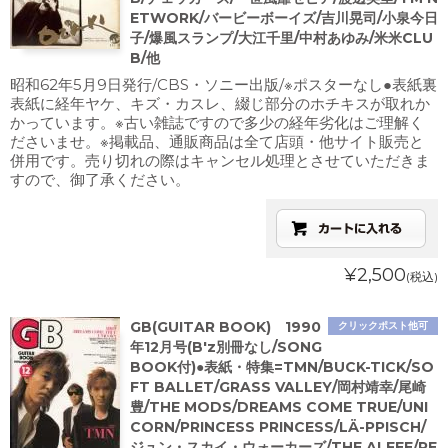
ETWORK/バービーボーイズ/吉川晃司/小泉今日
子/爆風スランプ/大江千里/中村あゆみ/米米CLU
B/他
昭和62年5月9日発行/CBS・ソニー出版/※ポスターなし●表紙裏
表紙に経年ヤケ、キズ・カスレ、綴じ部分のホチキスが取れか
かっています。※古い雑誌ですので多少の経年劣化はご理解く
ださいませ。※掲載品、通販商品は全て店頭・他サイト販売と
併用です。売り切れの際はキャンセル処理とさせていただきま
すので、御了承ください。
¥2,500
(税込)
GB(GUITAR BOOK) 1990
クリックポスト他可
年12月号(B'z別冊なし/SONG
BOOK付)●表紙・特集=TMN/BUCK-TICK/SO
FT BALLET/GRASS VALLEY/岡村靖幸/尾崎
豊/THE MODS/DREAMS COME TRUE/UNI
CORN/PRINCESS PRINCESS/LÄ-PPISCH/
ジュン・スカイ・ウォーカーズ/THE ALFEE/PE