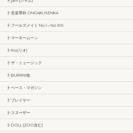
┣ jam (ジャム)
┣ 音楽専科 ONGAKUSENKA
┣ フールズメイト No.1～No.100
┣ マーキームーン
┣ Rio(リオ)
┣ ザ・ミュージック
┣ BURRN!他
┣ ベース・マガジン
┣ プレイヤー
┣ スヌーザー
┣ DOLL (ZOO含む)