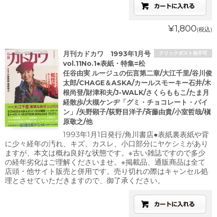
¥1,800
(税込)
月刊カドカワ 1993年1月号
クリックポスト他不可
vol.11No.1●表紙・特集=松
任谷由実 ルージュの伝言第二章/大江千里/谷川俊
太郎/CHAGE＆ASKA/カールスモーキー石井/木
根尚登/財津和夫/J-WALK/さくらももこ/たま月
経散歩/大槻ケンヂ「グミ・チョコレート・パイ
ン」/矢野顕子/荻野目洋子/斉藤由貴/小室哲哉/槇
原敬之/他
1993年1月1日発行/角川書店●表紙裏表紙や背
に少々経年の汚れ、キズ、カスレ、小口部分にヤケシミがあり
ますが、本文は概ね良好な状態です。※古い雑誌ですので多少
の経年劣化はご理解くださいませ。※掲載品、通販商品は全て
店頭・他サイト販売と併用です。売り切れの際はキャンセル処
理とさせていただきますので、御了承ください。