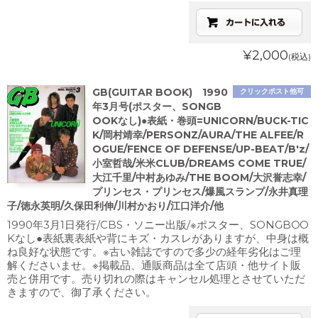
¥2,000
(税込)
GB(GUITAR BOOK) 1990
クリックポスト他可
年3月号(ポスター、SONGB
OOKなし)●表紙・巻頭=UNICORN/BUCK-TIC
K/岡村靖幸/PERSONZ/AURA/THE ALFEE/R
OGUE/FENCE OF DEFENSE/UP-BEAT/B'z/
小室哲哉/米米CLUB/DREAMS COME TRUE/
大江千里/中村あゆみ/THE BOOM/大沢誉志幸/
プリンセス・プリンセス/爆風スランプ/永井真理
子/徳永英明/久保田利伸/川村かおり/江口洋介/他
1990年3月1日発行/CBS・ソニー出版/※ポスター、SONGBOO
Kなし●表紙裏表紙や背にキズ・カスレがありますが、中身は概
ね良好な状態です。※古い雑誌ですので多少の経年劣化はご理
解くださいませ。※掲載品、通販商品は全て店頭・他サイト販
売と併用です。売り切れの際はキャンセル処理とさせていただ
きますので、御了承ください。