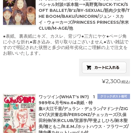
ペシャル対談=坂本龍一×高野寛/BUCK-TICK/S
OFT BALLET/B'z/BY-SEXUAL/筋肉少女帯/T
HE BOOM/BAKU/UNICORN/ジュン・スカ
イ・ウォーカーズ/PRINCESS PRINCESS/米米
CLUB/M-AGE/他
●表紙、裏表紙にキズ、カスレ、背ジワ●三方にヤケ●ページ角
に小さな折れ●書き込み、切り取りはございません●古い雑誌で
すので明記された状態と多少の経年劣化にご理解の上で注文を
お願いいたします。
¥2,300
(税込)
ワッツイン(WHAT's IN?) 1
クリックポスト他可
989年4月号No.6●表紙・特
集=大江千里/デュラン・デュラン/マドンナ/ZIG
GY/大沢誉志幸/PERSONZ/チェッカーズ/久保
田利伸/米米CLUB/宮原学/甲斐よしひろ/鈴木聖
美/種ともこ/R.E.M./ホットハウス・フラワーズ/
陣内優カセットレーベル付