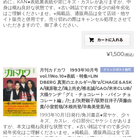
めに」KAN●表紙裏表紙や背にキズ・カスレがありますが、中
身は概ね良好な状態です。※古い雑誌ですので多少の経年劣化
はご理解くださいませ。※掲載品、通販商品は全て店頭・他サ
イト販売と併用です。売り切れの際はキャンセル処理とさせて
いただきますので、御了承ください。
¥1,500
(税込)
月刊カドカワ 1993年10月号
クリックポスト他可
vol.11No.10●表紙・特集=LIN
DBERG 真実のエネルギー/B'z/CHAGE＆ASK
A/槇原敬之/鴻上尚史/椎名誠/GAO/米米CLUB/
大槻ケンヂ「グミ・チョコレート・パイン チョ
コレート編」/たま/矢野顕子/荻野目洋子/斉藤由
貴/小室哲哉/木根尚登/辛島美登里/他
1993年10月1日発行/角川書店●背ヤケ、少々
キズ、カスレ、小口部分にヤケシミがありま
すが、本文は概ね良好な状態です。※古い雑誌ですので多少の
経年劣化はご理解くださいませ。※掲載品、通販商品は全て店