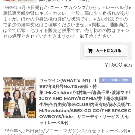
1989年4月15日発行/ソニー・マガジンズ/カセットレーベル付●
表紙裏表紙や背にキズ・カスレ、全般上部に少々角折れがあり
ますが、ほかの中身は概ね良好な状態です。※古い雑誌ですの
で多少の経年劣化はご理解くださいませ。※掲載品、通販商品
は全て店頭・他サイト販売と併用です。売り切れの際はキャン
セル処理とさせていただきますので、御了承ください。
¥1,600
(税込)
ワッツイン(WHAT's IN?) 1
クリックポスト他可
997年3月号No.115●表紙・特
集=Mr.Children/河村隆一/森高千里×渡瀬マキ/
JUDY AND MARY/SOPHIA/井上陽水奥田民
生/松任谷由実/米米CLUB/内田有紀/徳永英明/T.
M.Revolution/ABEX GO GO/THE SPACE C
OWBOYS/hide、サニーデイ・サービス カセ
ットレーベル付
1997年3月15日発行/ソニー・マガジンズ/カセットレーベル付●