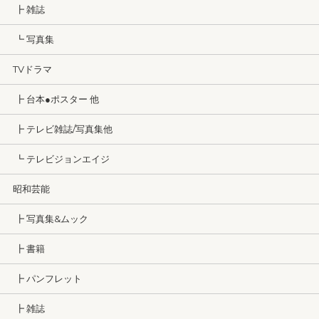
┣ 雑誌
┗ 写真集
TVドラマ
┣ 台本●ポスター 他
┣ テレビ雑誌/写真集他
┗ テレビジョンエイジ
昭和芸能
┣ 写真集&ムック
┣ 書籍
┣ パンフレット
┣ 雑誌