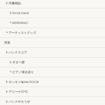
┣ 洋書雑誌
┣ Rock Hard
┗ KERRANG!
┗ アーティストグッズ
邦楽
┣ バンドスコア
┣ ギター譜
┗ ピアノ弾き語り
┣ ロッキンf●We ROCK
┣ アリーナ37℃
┣ バンドやろうぜ