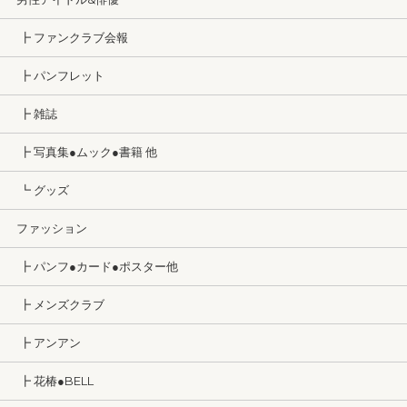
┣ ファンクラブ会報
┣ パンフレット
┣ 雑誌
┣ 写真集●ムック●書籍 他
┗ グッズ
ファッション
┣ パンフ●カード●ポスター他
┣ メンズクラブ
┣ アンアン
┣ 花椿●BELL