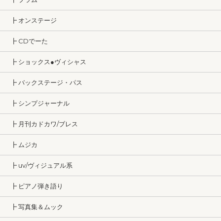
┣ オンステージ
┣ CDでーた
┣ ショックス●ヴィシャス
┣ バックステージ・パス
┣ シンプジャーナル
┣ 月刊カドカワ/ブレス
┣ ムジカ
┣ uv/ヴィジュアル系
┣ ピアノ弾き語り
┣ 写真集＆ムック