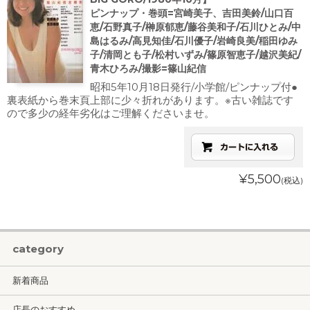
ピンナップ・巻頭=宮崎美子、吉田美鈴/山口百
恵/石野真子/榊原郁恵/藤谷美和子/石川ひとみ/中
島はるみ/高見知佳/石川優子/岩崎良美/稲田ゆみ
子/清岡とも子/松村いずみ/篠原智恵子/越沢美紀/
青木ひろみ/撮影=篠山紀信
昭和5年10月18日発行/小学館/ピンナップ付●
裏表紙から巻末頁上部に少々折れがあります。※古い雑誌です
ので多少の経年劣化はご理解くださいませ。
¥5,500
(税込)
category
新着商品
店長のおすすめ