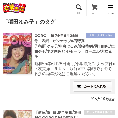
検索
カート
メニュー
「稲田ゆみ子」のタグ
会員登録
GORO 1979年6月28日
クリックポスト他可
ログイン
号 表紙・ピンナップ=石野真
子/稲田ゆみ子/中島はるみ/森谷和美/野口由紀/仁
和令子/木之内みどり/セーラ・ローエル/大友克
洋
昭和54年6月28日発行/小学館/ピンナップ付●
大友克洋 ＲＵＮ 収録※古い雑誌ですので
多少の経年劣化はご理解ください。
¥3,500
(税込)
【激写/篠山紀信全撮影/別冊
クリックポスト他不可
BIG GORO/1980年10月】