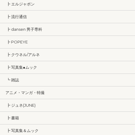
┣ エルジャポン
┣ 流行通信
┣ dansen 男子専科
┣ POPEYE
┣ クウネル/アルネ
┣ 写真集●ムック
┗ 雑誌
アニメ・マンガ・特撮
┣ ジュネ(JUNE)
┣ 書籍
┣ 写真集＆ムック