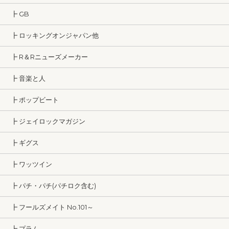
┣ GB
┣ ロッキングオンジャパン他
┣ R＆Rニューズメーカー
┣ 音楽と人
┣ ポップビート
┣ ジェイロックマガジン
┣ ギグス
┣ ワッツイン
┣ パチ・パチ(パチロク含む)
┣ フールズメイト No.101～
┣ プラム