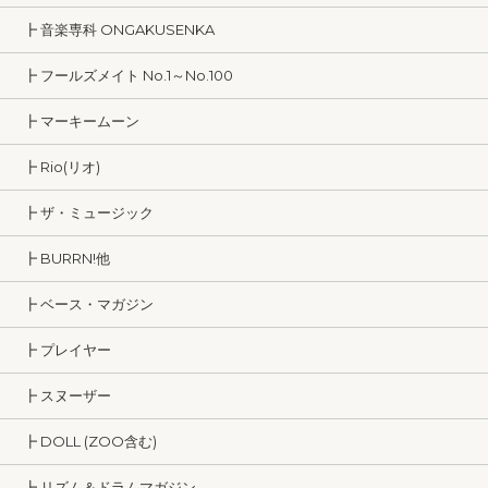
┣ 音楽専科 ONGAKUSENKA
┣ フールズメイト No.1～No.100
┣ マーキームーン
┣ Rio(リオ)
┣ ザ・ミュージック
┣ BURRN!他
┣ ベース・マガジン
┣ プレイヤー
┣ スヌーザー
┣ DOLL (ZOO含む)
┣ リズム＆ドラムマガジン