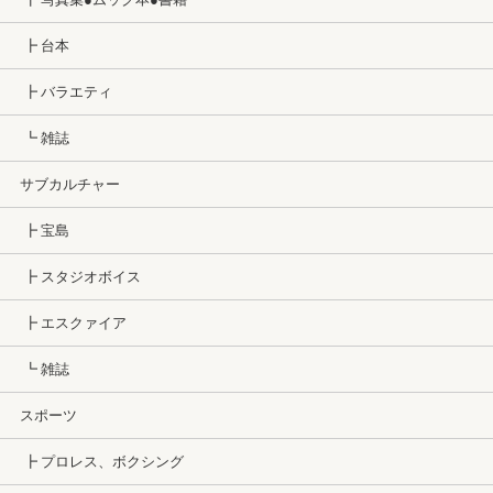
┣ 台本
┣ バラエティ
┗ 雑誌
サブカルチャー
┣ 宝島
┣ スタジオボイス
┣ エスクァイア
┗ 雑誌
スポーツ
┣ プロレス、ボクシング