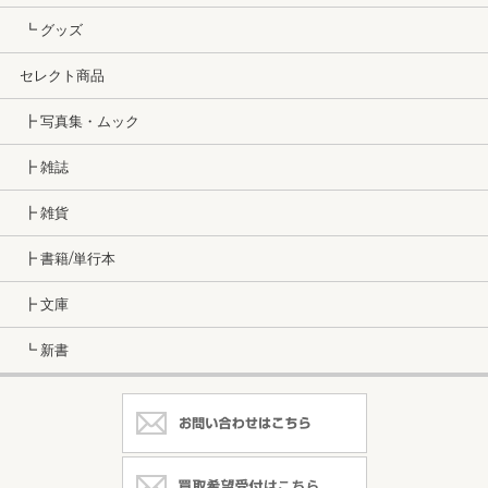
┗ グッズ
セレクト商品
┣ 写真集・ムック
┣ 雑誌
┣ 雑貨
┣ 書籍/単行本
┣ 文庫
┗ 新書