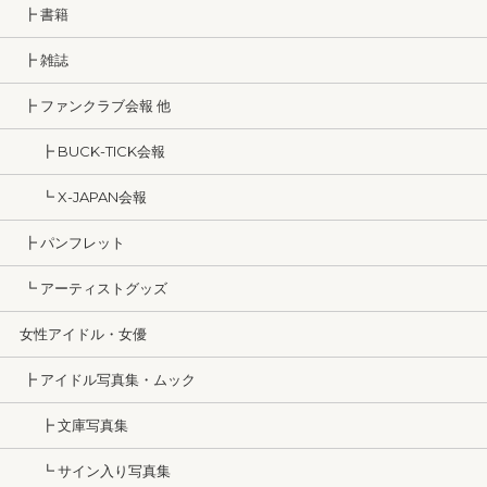
┣ 書籍
┣ 雑誌
┣ ファンクラブ会報 他
┣ BUCK-TICK会報
┗ X-JAPAN会報
┣ パンフレット
┗ アーティストグッズ
女性アイドル・女優
┣ アイドル写真集・ムック
┣ 文庫写真集
┗ サイン入り写真集