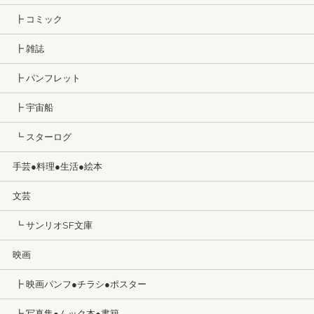
┣ コミック
┣ 雑誌
┣ パンフレット
┣ 宇宙船
┗ スターログ
手芸●料理●生活●絵本
文芸
┗ サンリオSF文庫
映画
┣ 映画パンフ●チラシ●ポスター
┣ 写真集●ムック本●書籍