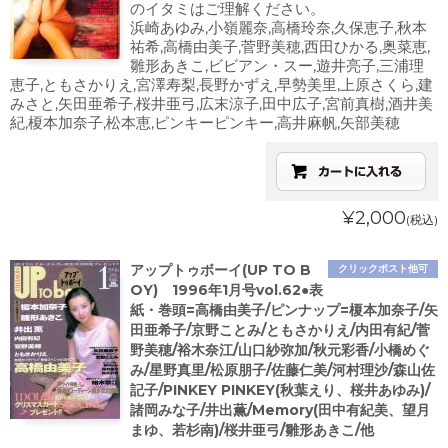
のイタミはご理解ください。
浜崎あゆみ,小嶺麗奈,高橋玲奈,久保恵子,秋本
祐希,高橋由美子,菅野美穂,西田ひかる,奥菜恵,
雛形あきこ,ビビアン・スー,遊井亮子,三浦理
恵子,ともさかりえ,宮澤寿梨,長野かずえ,早勢美里,上原さくら,建
みさと,矢田亜希子,桜井亜弓,広末涼子,田中広子,宮前真樹,酒井美
紀,榎本加奈子,松本恵,ピンキーピンキー,高井麻帆,矢部美穂
¥2,000
(税込)
アップトゥボーイ(UP TO B
クリックポスト他可
OY) 1996年1月号vol.62●表
紙・巻頭=高橋由美子/ピンナップ=榎本加奈子/矢
田亜希子/京野ことみ/ともさかりえ/内田有紀/菅
野美穂/裕木奈江/山口紗弥加/秋元彩香/小橋めぐ
み/星野真里/松原朋子/佐藤仁美/河村理沙/森山佐
記子/PINKEY PINKEY(秋葉えり、桜井あゆみ)/
諸岡みな子/井出薫/Memory(田中有紀美、望月
まゆ、若杉南)/桜井亜弓/雛形あきこ/他