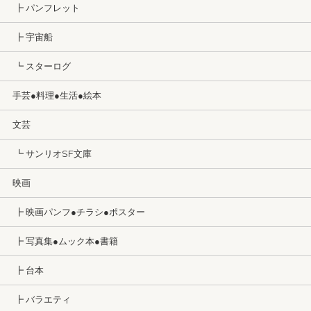
┣ パンフレット
┣ 宇宙船
┗ スターログ
手芸●料理●生活●絵本
文芸
┗ サンリオSF文庫
映画
┣ 映画パンフ●チラシ●ポスター
┣ 写真集●ムック本●書籍
┣ 台本
┣ バラエティ