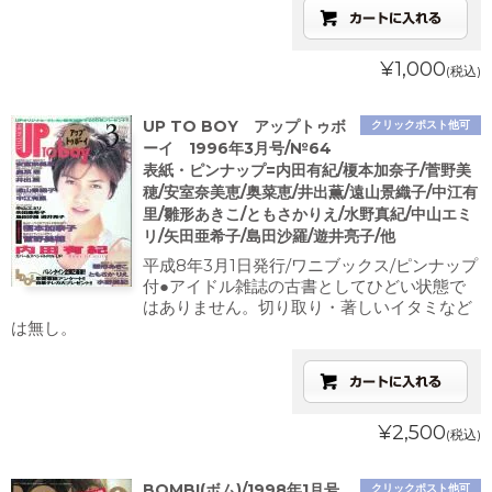
¥1,000
(税込)
UP TO BOY アップトゥボ
クリックポスト他可
ーイ 1996年3月号/№64
表紙・ピンナップ=内田有紀/榎本加奈子/菅野美
穂/安室奈美恵/奥菜恵/井出薫/遠山景織子/中江有
里/雛形あきこ/ともさかりえ/水野真紀/中山エミ
リ/矢田亜希子/島田沙羅/遊井亮子/他
平成8年3月1日発行/ワニブックス/ピンナップ
付●アイドル雑誌の古書としてひどい状態で
はありません。切り取り・著しいイタミなど
は無し。
¥2,500
(税込)
BOMB!(ボム)/1998年1月号
クリックポスト他可