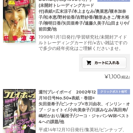
(未開封トレーディングカード
付)表紙=広末涼子/本上まなみ/奥菜恵/榎本加奈
子/松本恵/野村佑香/吉野紗香/雛形あきこ/青木裕
子/柳明日香/矢田亜希子/遠藤久美子/山田まりや/
前田愛/他
1998年1月1日発行/学習研究社/未開封アイド
ルトレーディングカード付/※古い雑誌ですの
で多少の経年劣化はご理解くださいませ。
¥1,100
(税込)
週刊プレイボーイ 2002年12
クリックポスト他可
月10日号No.50●表紙・巻頭=
矢田亜希子/ピンナップ=市川由衣、インリン・オ
ブ・ジョイトイ/小向美奈子/川原みなみ/高田寿/
嶋村かおり/薫桜子/ジーコ・ジャパンW杯ベスト
4への課題/他
平成14年12月10日発行/集英社/ピンナップ、