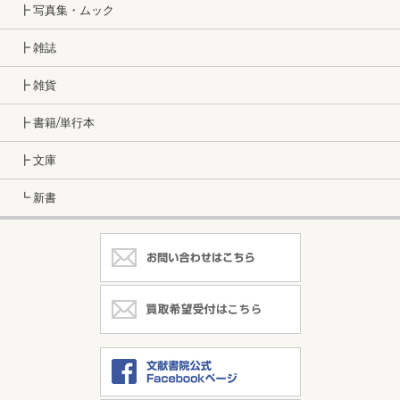
┣ 写真集・ムック
┣ 雑誌
┣ 雑貨
┣ 書籍/単行本
┣ 文庫
┗ 新書