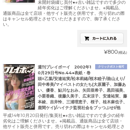
未開封袋綴じ頁付●※古い雑誌ですので多少の
経年劣化はご理解くださいませ。※掲載品、
通販商品は全て店頭・他サイト販売と併用です。売り切れの際
はキャンセル処理とさせていただきますので、御了承くださ
い。
¥800
(税込)
週刊プレイボーイ 2002年1
クリックポスト他可
0月29日号No.44●表紙・巻
頭=乙葉/安達祐実/松本莉緒/桜木睦子/曲山えり/
田中希美/マイベストの女たち(大原麗子、加藤あ
い、優香、鮎川なおみ、矢田亜希子、黒田福美、
小栗香織、後藤久美子、広末涼子、安達祐実、藤
本綾、吉井怜、三浦理恵子、桜子、桂木麻也子、
鹿間ケイ)/ハイテク監視社会をブッつぶせ!/他
平成14年10月20日発行/集英社●※古い雑誌ですので多少の経年
劣化はご理解くださいませ。※掲載品、通販商品は全て店頭・
他サイト販売と併用です。売り切れの際はキャンセル処理とさ