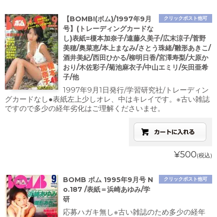
【BOMB!(ボム)/1997年9月
クリックポスト他可
号】(トレーディングカードな
し)表紙=榎本加奈子/遠藤久美子/広末涼子/菅野
美穂/奥菜恵/本上まなみ/さとう珠緒/雛形あきこ/
酒井美紀/西田ひかる/柳明日香/宮澤寿梨/大原か
おり/木佐彩子/菊池麻衣子/中山エミリ/矢田亜希
子/他
1997年9月1日発行/学習研究社/トレーディン
グカードなし●表紙左上少しオレ、中はキレイです。※古い雑誌
ですので多少の経年劣化はご理解くださいませ。
¥500
(税込)
BOMB ボム 1995年9月号 N
クリックポスト他可
o.187 /表紙＝浜崎あゆみ/学
研
応募ハガキ無し※古い雑誌のため多少の経年