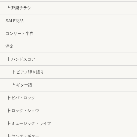
┗ 邦楽チラシ
SALE商品
コンサート半券
洋楽
┣ バンドスコア
┣ ピアノ弾き語り
┗ ギター譜
┣ ビバ・ロック
┣ ロック・ショウ
┣ ミュージック・ライフ
┣ ヤング・ギター