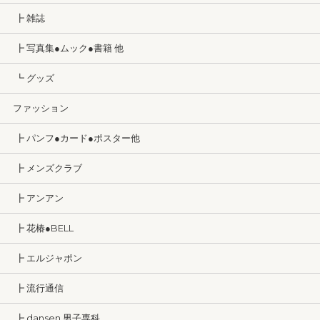
┣ 雑誌
┣ 写真集●ムック●書籍 他
┗ グッズ
ファッション
┣ パンフ●カード●ポスター他
┣ メンズクラブ
┣ アンアン
┣ 花椿●BELL
┣ エルジャポン
┣ 流行通信
┣ dansen 男子専科