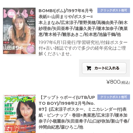
BOMB!(ボム)/1997年6月号
クリックポスト他可
表紙=-山田まりや/ポスター=
本上まなみ/広末涼子/菅野美穂/高橋由美子/鈴木
紗理奈/矢田亜希子/遠藤久美子/榎本加奈子/奥菜
恵/青木裕子/雛形あきこ/松本恵/池脇千鶴/他
1997年6月1日発行/学習研究社/付録ポスター
付※古い雑誌ですので多少の経年劣化はご理
解くださいませ。
¥800
(税込)
【アップトゥボーイ(UTB/UP
クリックポスト他可
TO BOY)/1998年2月号/No.
87】(広末涼子ポスター、ミニカレンダー付)表
紙・ピンナップ・巻頭=奥菜恵/広末涼子/榎本加
奈子/小嶺麗奈/矢田亜希子/山口紗弥加/新山千春/
仲間由紀恵/森ひろこ/他