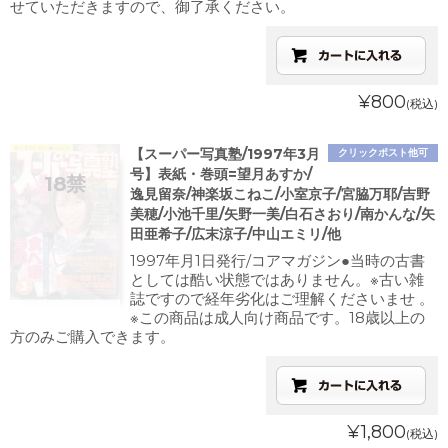
せていただきますので、御了承ください。
¥800
(税込)
【スーパー写真塾/1997年3月
クリックポスト他可
号】表紙・巻頭=望月あすか/
逸見留奈/神楽坂こねこ/小室京子/宮脇万耶/吉野
美穂/小池千里/矢野一美/白石さおり/南かんな/矢
田亜希子/広末涼子/中山エミリ/他
1997年月1日発行/コアマガジン●当時の古書
としては酷い状態ではありません。※古い雑
誌ですので経年劣化はご理解くださいませ 。
※この商品は成人向け商品です。18歳以上の
方のみご購入できます。
¥1,800
(税込)