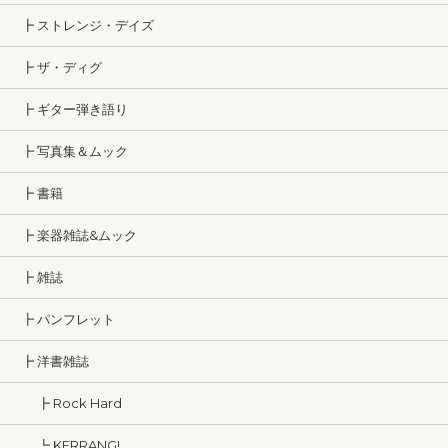
┣ ストレンジ・デイズ
┣ ザ・ディグ
┣ ギター弾き語り
┣ 写真集＆ムック
┣ 書籍
┣ 楽器雑誌&ムック
┣ 雑誌
┣ パンフレット
┣ 洋書雑誌
┣ Rock Hard
┗ KERRANG!