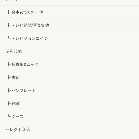
┣ 台本●ポスター 他
┣ テレビ雑誌/写真集他
┗ テレビジョンエイジ
昭和芸能
┣ 写真集&ムック
┣ 書籍
┣ パンフレット
┣ 雑誌
┗ グッズ
セレクト商品