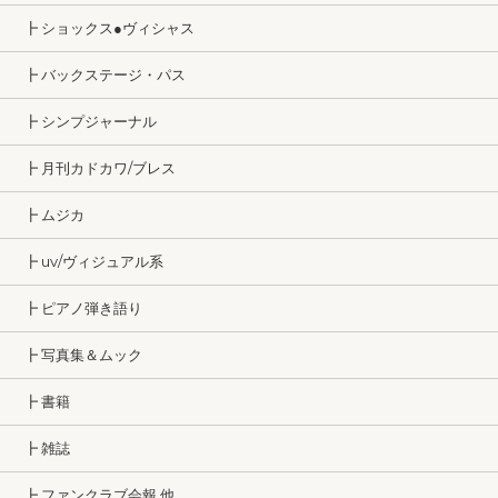
┣ ショックス●ヴィシャス
┣ バックステージ・パス
┣ シンプジャーナル
┣ 月刊カドカワ/ブレス
┣ ムジカ
┣ uv/ヴィジュアル系
┣ ピアノ弾き語り
┣ 写真集＆ムック
┣ 書籍
┣ 雑誌
┣ ファンクラブ会報 他