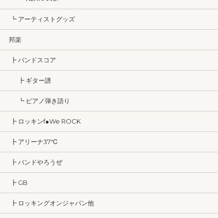
┗ アーティストグッズ
邦楽
┣ バンドスコア
┣ ギター譜
┗ ピアノ弾き語り
┣ ロッキンf●We ROCK
┣ アリーナ37℃
┣ バンドやろうぜ
┣ GB
┣ ロッキングオンジャパン他