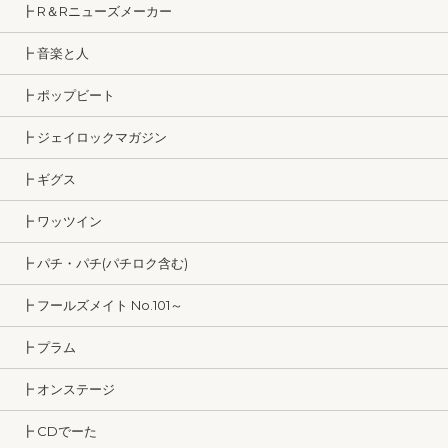
┣ R＆Rニューズメーカー
┣ 音楽と人
┣ ポップビート
┣ ジェイロックマガジン
┣ ギグス
┣ ワッツイン
┣ パチ・パチ(パチロク含む)
┣ フールズメイト No.101～
┣ プラム
┣ オンステージ
┣ CDでーた