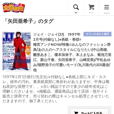
検索
カート
メニュー
「矢田亜希子」のタグ
会員登録
ジェイ・ジェイ(JJ) 1997年
クリックポスト他可
ログイン
2月号(付録なし)●表紙・巻頭=
梅宮アンナNOW/特集=みんなのファッション辞
典/あの人のヘアスタイルになりたい(中山美穂、
雛形あきこ、榎本加奈子、本上まなみ、菊池万里
江、新山千春、矢田亜希子、山崎宏美)/平松あゆ
み/畑野浩子の可愛いモード/丸川珠代のJiJi通信/
他
1997年2月1日発行/光文社/※付録なし●表紙上部にキズ・カス
レ、経年の汚れ、裏表紙底部に角折れがありますが、中身は概
ね良好な状態です。。※古い雑誌ですので多少の経年劣化はご
理解くださいませ。※掲載品、通販商品は全て店頭・他サイト
販売と併用です。売り切れの際はキャンセル処理とさせていた
だきますので、御了承ください。