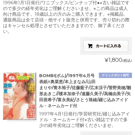
1996年1月1日発行/ワニブックス/ピンナップ付●※古い雑誌です
ので多少の経年劣化はご理解くださいませ。※この商品は成人
向け商品です。18歳以上の方のみご購入できます。※掲載品、
通販商品は全て店頭・他サイト販売と併用です。売り切れの際
はキャンセル処理とさせていただきますので、御了承くださ
い。
¥1,800
(税込)
BOMB!(ボム)/1997年4月号
クリックポスト他可
表紙=奥菜恵/本上まなみ/山田
まりや/青木裕子/佐藤藍子/広末涼子/菅野美穂/雛
形あきこ//榎本加奈子/遠藤久美子/高橋由美子/矢
田亜希子/富永美紀/さとう珠緒/綴じ込みアイド
ル・ネームカード付
1997年4月1日発行/学習研究社/綴じ込みアイ
ドル・ネームカード付※古い雑誌ですので多
少の経年劣化はご理解くださいませ。