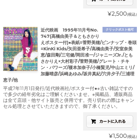
¥2,500
(税込)
近代映画 1995年11月号No.
クリックポスト他可
747(高橋由美子＆ともさかり
えポスター付)●表紙=菅野美穂/ピンナップ・巻頭
=KinKi Kids/矢田亜希子/高橋由美子/安室奈美
恵/森田剛/三宅健/岡田准一/ジャニーズJr./とも
さかりえ×大村彩子/菅野美穂/グレート・チキ
ン・パワーズ/榎本加奈子/小橋賢児/中山エミリ/
加藤晴彦/浜崎あゆみ/坂井真紀/穴井夕子/三浦理
恵子/他
平成7年11月1日発行/近代映画社/ポスター付●※古い雑誌ですの
で多少の経年劣化はご理解くださいませ。※掲載品、通販商品
は全て店頭・他サイト販売と併用です。売り切れの際はキャン
セル処理とさせていただきますので、御了承ください。
¥1,500
(税込)