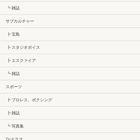
┗ 雑誌
サブカルチャー
┣ 宝島
┣ スタジオボイス
┣ エスクァイア
┗ 雑誌
スポーツ
┣ プロレス、ボクシング
┣ 雑誌
┗ 写真集
TVドラマ