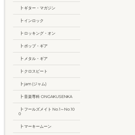
┣ ギター・マガジン
┣ インロック
┣ ロッキング・オン
┣ ポップ・ギア
┣ メタル・ギア
┣ クロスビート
┣ jam (ジャム)
┣ 音楽専科 ONGAKUSENKA
┣ フールズメイト No.1～No.10
0
┣ マーキームーン