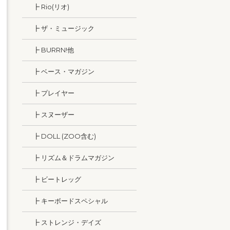
┣ Rio(リオ)
┣ ザ・ミュージック
┣ BURRN!他
┣ ベース・マガジン
┣ プレイヤー
┣ スヌーザー
┣ DOLL (ZOO含む)
┣ リズム＆ドラムマガジン
┣ ビートレッグ
┣ キーボードスペシャル
┣ ストレンジ・デイズ