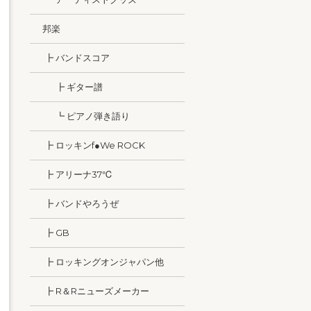
邦楽
┣ バンドスコア
┣ ギター譜
┗ ピアノ弾き語り
┣ ロッキンf●We ROCK
┣ アリーナ37℃
┣ バンドやろうぜ
┣ GB
┣ ロッキングオンジャパン他
┣ R＆Rニューズメーカー