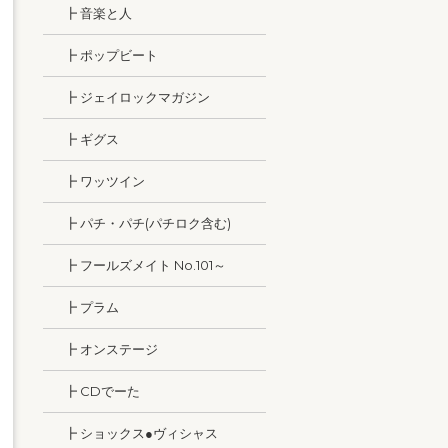
┣ 音楽と人
┣ ポップビート
┣ ジェイロックマガジン
┣ ギグス
┣ ワッツイン
┣ パチ・パチ(パチロク含む)
┣ フールズメイト No.101～
┣ プラム
┣ オンステージ
┣ CDでーた
┣ ショックス●ヴィシャス