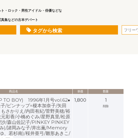
ルト・ロック・男性アイドル・俳優などな
写真集などの古本デパート
タグから検索
商品名
単価
数量
O BOY) 1996年1月号vol.62●
1,800
1
子/ピンナップ=榎本加奈子/矢田
削除
ともさかりえ/内田有紀/菅野美穂/裕
秋元彩香/小橋めぐみ/星野真里/松原
/森山佐記子/PINKEY PINKEY
)/諸岡みな子/井出薫/Memory
ゆ、若杉南)/桜井亜弓/雛形あきこ/