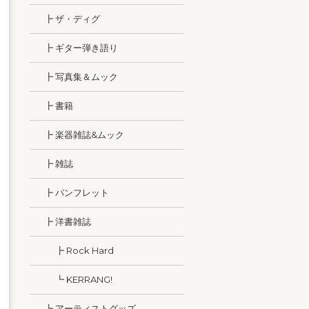
┣ ザ・ディグ
┣ ギター弾き語り
┣ 写真集＆ムック
┣ 書籍
┣ 楽器雑誌&ムック
┣ 雑誌
┣ パンフレット
┣ 洋書雑誌
┣ Rock Hard
┗ KERRANG!
┗ アーティストグッズ