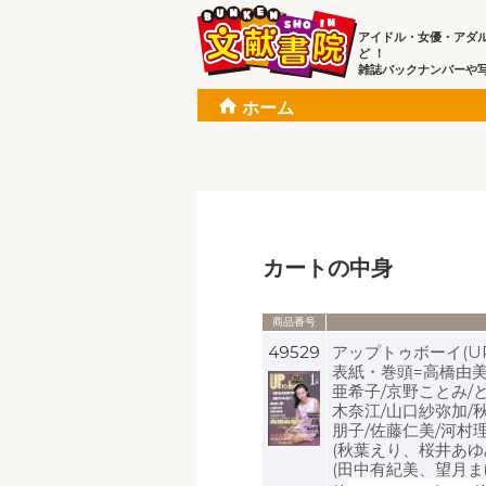
アイドル・女優・アダ
ど ！
雑誌バックナンバーや
ホーム
カートの中身
商品番号
49529
アップトゥボーイ(UP T
表紙・巻頭=高橋由美
亜希子/京野ことみ/
木奈江/山口紗弥加/
朋子/佐藤仁美/河村理沙
(秋葉えり、桜井あゆみ
(田中有紀美、望月ま