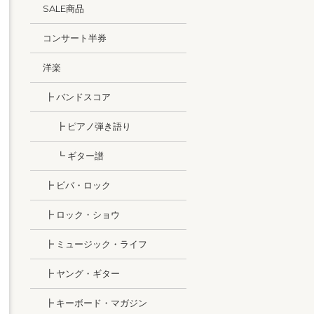
SALE商品
コンサート半券
洋楽
┣ バンドスコア
┣ ピアノ弾き語り
┗ ギター譜
┣ ビバ・ロック
┣ ロック・ショウ
┣ ミュージック・ライフ
┣ ヤング・ギター
┣ キーボード・マガジン