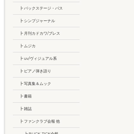
┣ バックステージ・パス
┣ シンプジャーナル
┣ 月刊カドカワ/ブレス
┣ ムジカ
┣ uv/ヴィジュアル系
┣ ピアノ弾き語り
┣ 写真集＆ムック
┣ 書籍
┣ 雑誌
┣ ファンクラブ会報 他
┣ BUCK-TICK会報